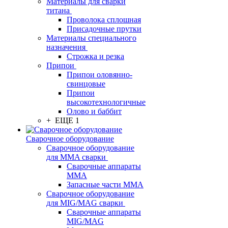
Материалы для сварки
титана
Проволока сплошная
Присадочные прутки
Материалы специального
назначения
Строжка и резка
Припои
Припои оловянно-
свинцовые
Припои
высокотехнологичные
Олово и баббит
+ ЕЩЕ 1
Сварочное оборудование
Сварочное оборудование
для MMA сварки
Сварочные аппараты
MMA
Запасные части MMA
Сварочное оборудование
для MIG/MAG сварки
Сварочные аппараты
MIG/MAG