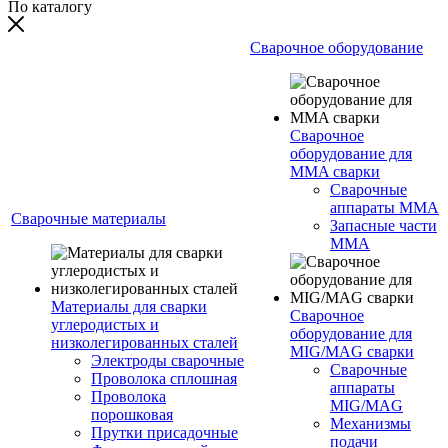
По каталогу
Сварочное оборудование
Сварочное
оборудование для
MMA сварки
Сварочные
аппараты MMA
Сварочные материалы
Запасные части
MMA
Материалы для сварки
Сварочное
углеродистых и
оборудование для
низколегированных сталей
MIG/MAG сварки
Электроды сварочные
Сварочные
Проволока сплошная
аппараты
Проволока
MIG/MAG
порошковая
Механизмы
Прутки присадочные
подачи