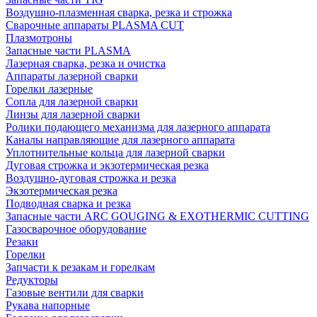
Воздушно-плазменная сварка, резка и строжка
Сварочные аппараты PLASMA CUT
Плазмотроны
Запасные части PLASMA
Лазерная сварка, резка и очистка
Аппараты лазерной сварки
Горелки лазерные
Сопла для лазерной сварки
Линзы для лазерной сварки
Ролики подающего механизма для лазерного аппарата
Каналы направляющие для лазерного аппарата
Уплотнительные кольца для лазерной сварки
Дуговая строжка и экзотермическая резка
Воздушно-дуговая строжка и резка
Экзотермическая резка
Подводная сварка и резка
Запасные части ARC GOUGING & EXOTHERMIC CUTTING
Газосварочное оборудование
Резаки
Горелки
Запчасти к резакам и горелкам
Редукторы
Газовые вентили для сварки
Рукава напорные