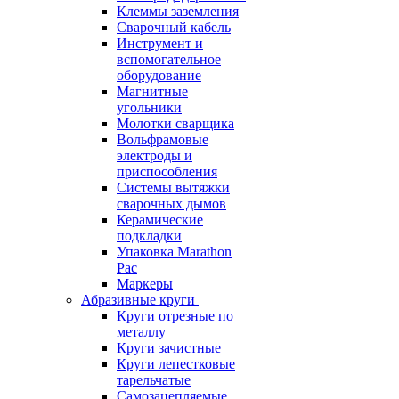
Клеммы заземления
Сварочный кабель
Инструмент и
вспомогательное
оборудование
Магнитные
угольники
Молотки сварщика
Вольфрамовые
электроды и
приспособления
Системы вытяжки
сварочных дымов
Керамические
подкладки
Упаковка Marathon
Pac
Маркеры
Абразивные круги
Круги отрезные по
металлу
Круги зачистные
Круги лепестковые
тарельчатые
Самозацепляемые