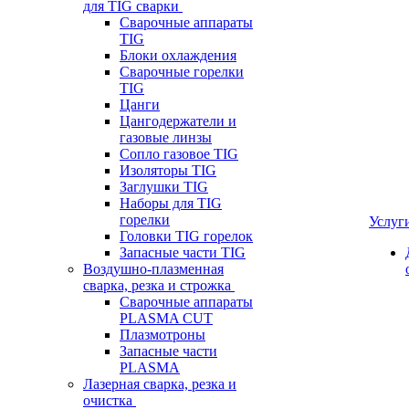
для TIG сварки
Сварочные аппараты
TIG
Блоки охлаждения
Сварочные горелки
TIG
Цанги
Цангодержатели и
газовые линзы
Сопло газовое TIG
Изоляторы TIG
Заглушки TIG
Наборы для TIG
горелки
Услуг
Головки TIG горелок
Запасные части TIG
Воздушно-плазменная
сварка, резка и строжка
Сварочные аппараты
PLASMA CUT
Плазмотроны
Запасные части
PLASMA
Лазерная сварка, резка и
очистка