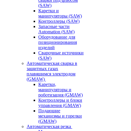
сварки под флюсом
(SAW)
Каретки и
манипуляторы (SAW)
Контроллеры (SAW)
Запасные части
Automation (SAW)
Оборудование для
позиционирования
изделий
Сварочные источники
(SAW)
Автоматическая сварка в
защитных газах
плавящимся электродом
(GMAW)
Каретки,
манипуляторы и
роботизация (GMAW)
Контроллеры и блоки
управления (GMAW)
Подающие
механизмы и горелки
(GMAW)
Автоматическая резка