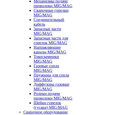
Механизмы подачи
проволоки MIG/MAG
Сварочные горелки
MIG/MAG
Соединительный
кабель
Запасные части
MIG/MAG
Запасные части для
горелок MIG/MAG
Направляющие
каналы MIG/MAG
Токосъемники
MIG/MAG
Газовые сопла
MIG/MAG
Пружины для сопла
MIG/MAG
Диффузоры газовые
MIG/MAG
Ролики подачи
проволоки MIG/MAG
Шейки горелок
(гусаки) MIG/MAG
Сварочное оборудование