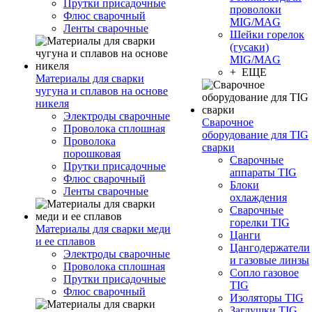
Прутки присадочные
проволоки
Флюс сварочный
MIG/MAG
Ленты сварочные
Шейки горелок
(гусаки)
MIG/MAG
+ ЕЩЕ
Материалы для сварки
чугуна и сплавов на основе
никеля
Электроды сварочные
Сварочное
Проволока сплошная
оборудование для TIG
Проволока
сварки
порошковая
Сварочные
Прутки присадочные
аппараты TIG
Флюс сварочный
Блоки
Ленты сварочные
охлаждения
Сварочные
горелки TIG
Материалы для сварки меди
Цанги
и ее сплавов
Цангодержатели
Электроды сварочные
и газовые линзы
Проволока сплошная
Сопло газовое
Прутки присадочные
TIG
Флюс сварочный
Изоляторы TIG
Заглушки TIG