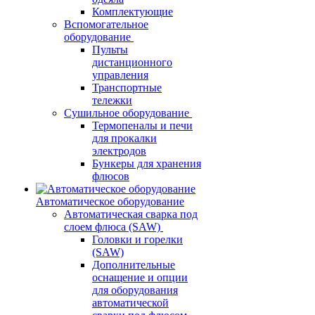
Комплектующие
Вспомогательное
оборудование
Пульты
дистанционного
управления
Транспортные
тележки
Сушильное оборудование
Термопеналы и печи
для прокалки
электродов
Бункеры для хранения
флюсов
Автоматическое оборудование
Автоматическая сварка под
слоем флюса (SAW)
Головки и горелки
(SAW)
Дополнительные
оснащение и опции
для оборудования
автоматической