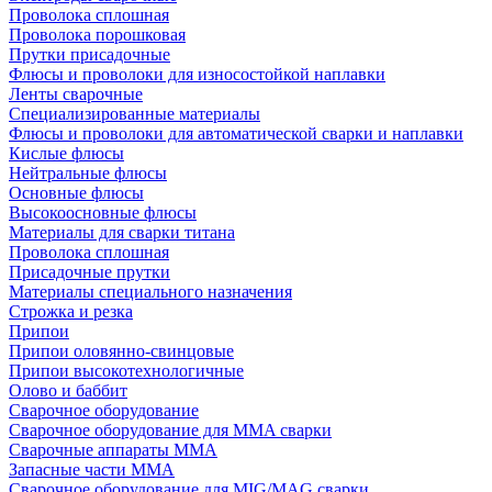
Проволока сплошная
Проволока порошковая
Прутки присадочные
Флюсы и проволоки для износостойкой наплавки
Ленты сварочные
Специализированные материалы
Флюсы и проволоки для автоматической сварки и наплавки
Кислые флюсы
Нейтральные флюсы
Основные флюсы
Высокоосновные флюсы
Материалы для сварки титана
Проволока сплошная
Присадочные прутки
Материалы специального назначения
Строжка и резка
Припои
Припои оловянно-свинцовые
Припои высокотехнологичные
Олово и баббит
Сварочное оборудование
Сварочное оборудование для MMA сварки
Сварочные аппараты MMA
Запасные части MMA
Сварочное оборудование для MIG/MAG сварки