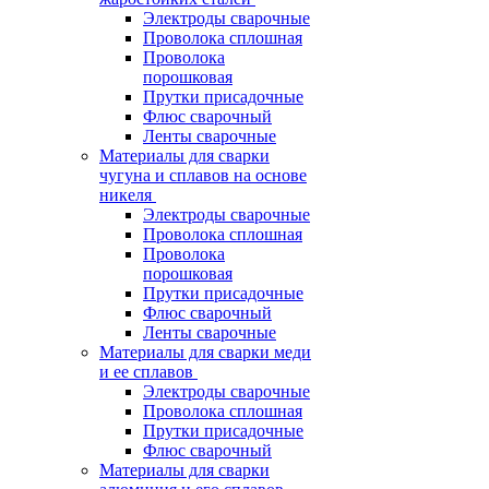
Электроды сварочные
Проволока сплошная
Проволока
порошковая
Прутки присадочные
Флюс сварочный
Ленты сварочные
Материалы для сварки
чугуна и сплавов на основе
никеля
Электроды сварочные
Проволока сплошная
Проволока
порошковая
Прутки присадочные
Флюс сварочный
Ленты сварочные
Материалы для сварки меди
и ее сплавов
Электроды сварочные
Проволока сплошная
Прутки присадочные
Флюс сварочный
Материалы для сварки