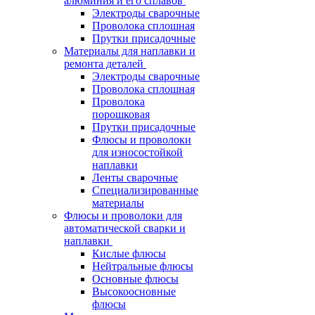
алюминия и его сплавов
Электроды сварочные
Проволока сплошная
Прутки присадочные
Материалы для наплавки и
ремонта деталей
Электроды сварочные
Проволока сплошная
Проволока
порошковая
Прутки присадочные
Флюсы и проволоки
для износостойкой
наплавки
Ленты сварочные
Специализированные
материалы
Флюсы и проволоки для
автоматической сварки и
наплавки
Кислые флюсы
Нейтральные флюсы
Основные флюсы
Высокоосновные
флюсы