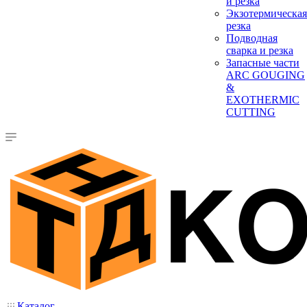
и резка
Экзотермическая
резка
Подводная
сварка и резка
Запасные части
ARC GOUGING
&
EXOTHERMIC
CUTTING
Каталог