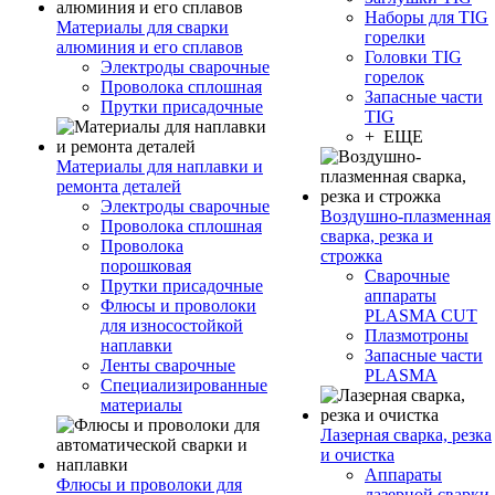
Наборы для TIG
Материалы для сварки
горелки
алюминия и его сплавов
Головки TIG
Электроды сварочные
горелок
Проволока сплошная
Запасные части
Прутки присадочные
TIG
+ ЕЩЕ
Материалы для наплавки и
ремонта деталей
Электроды сварочные
Воздушно-плазменная
Проволока сплошная
сварка, резка и
Проволока
строжка
порошковая
Сварочные
Прутки присадочные
аппараты
Флюсы и проволоки
PLASMA CUT
для износостойкой
Плазмотроны
наплавки
Запасные части
Ленты сварочные
PLASMA
Специализированные
материалы
Лазерная сварка, резка
и очистка
Аппараты
Флюсы и проволоки для
лазерной сварки