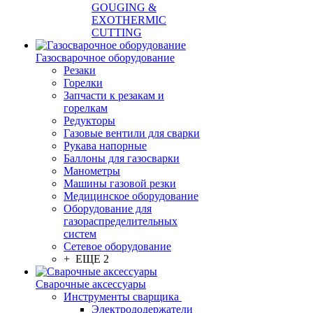
GOUGING &
EXOTHERMIC
CUTTING
Газосварочное оборудование
Резаки
Горелки
Запчасти к резакам и
горелкам
Редукторы
Газовые вентили для сварки
Рукава напорные
Баллоны для газосварки
Манометры
Машины газовой резки
Медицинское оборудование
Оборудование для
газораспределительных
систем
Сетевое оборудование
+ ЕЩЕ 2
Сварочные аксессуары
Инструменты сварщика
Электрододержатели