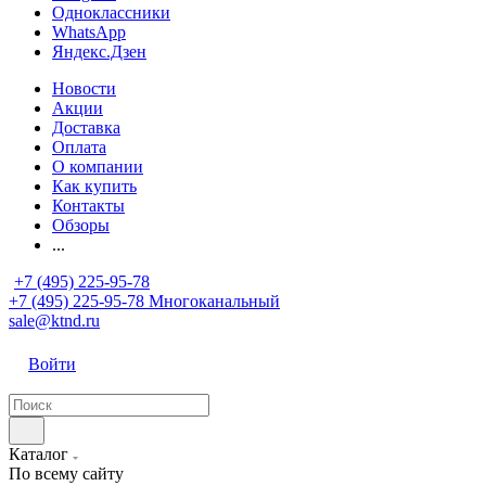
Одноклассники
WhatsApp
Яндекс.Дзен
Новости
Акции
Доставка
Оплата
О компании
Как купить
Контакты
Обзоры
...
+7 (495) 225-95-78
+7 (495) 225-95-78
Многоканальный
sale@ktnd.ru
Войти
Каталог
По всему сайту