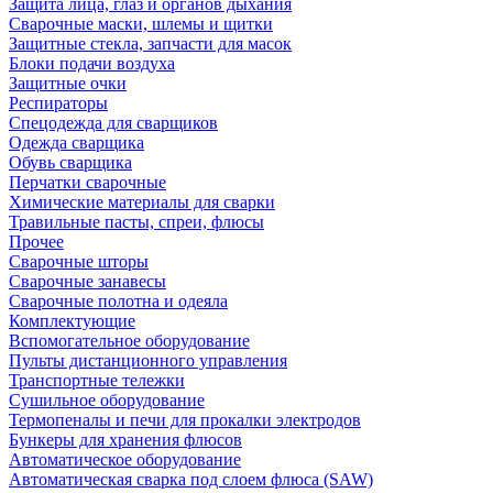
Защита лица, глаз и органов дыхания
Сварочные маски, шлемы и щитки
Защитные стекла, запчасти для масок
Блоки подачи воздуха
Защитные очки
Респираторы
Спецодежда для сварщиков
Одежда сварщика
Обувь сварщика
Перчатки сварочные
Химические материалы для сварки
Травильные пасты, спреи, флюсы
Прочее
Сварочные шторы
Сварочные занавесы
Сварочные полотна и одеяла
Комплектующие
Вспомогательное оборудование
Пульты дистанционного управления
Транспортные тележки
Сушильное оборудование
Термопеналы и печи для прокалки электродов
Бункеры для хранения флюсов
Автоматическое оборудование
Автоматическая сварка под слоем флюса (SAW)