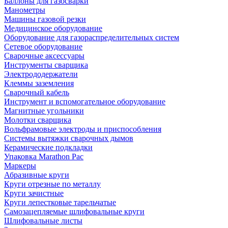
Баллоны для газосварки
Манометры
Машины газовой резки
Медицинское оборудование
Оборудование для газораспределительных систем
Сетевое оборудование
Сварочные аксессуары
Инструменты сварщика
Электрододержатели
Клеммы заземления
Сварочный кабель
Инструмент и вспомогательное оборудование
Магнитные угольники
Молотки сварщика
Вольфрамовые электроды и приспособления
Системы вытяжки сварочных дымов
Керамические подкладки
Упаковка Marathon Pac
Маркеры
Абразивные круги
Круги отрезные по металлу
Круги зачистные
Круги лепестковые тарельчатые
Самозацепляемые шлифовальные круги
Шлифовальные листы