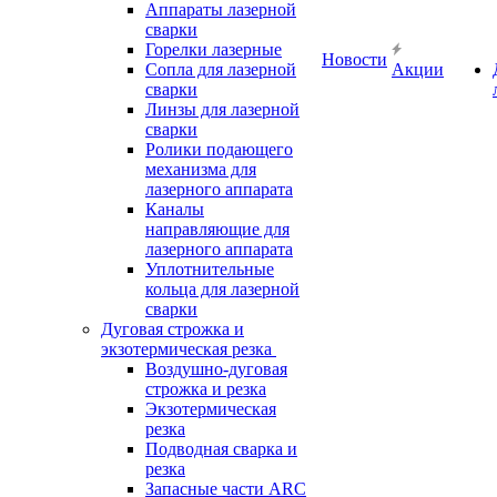
Аппараты лазерной
сварки
Горелки лазерные
Новости
Сопла для лазерной
Акции
сварки
Линзы для лазерной
сварки
Ролики подающего
механизма для
лазерного аппарата
Каналы
направляющие для
лазерного аппарата
Уплотнительные
кольца для лазерной
сварки
Дуговая строжка и
экзотермическая резка
Воздушно-дуговая
строжка и резка
Экзотермическая
резка
Подводная сварка и
резка
Запасные части ARC