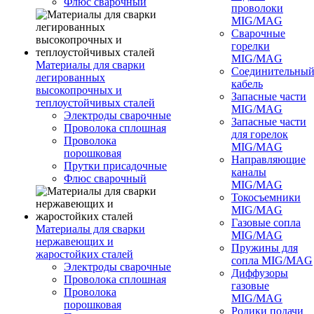
Флюс сварочный
проволоки
MIG/MAG
Сварочные
горелки
MIG/MAG
Материалы для сварки
Соединительны
легированных
кабель
высокопрочных и
Запасные части
теплоустойчивых сталей
MIG/MAG
Электроды сварочные
Запасные части
Проволока сплошная
для горелок
Проволока
MIG/MAG
порошковая
Направляющие
Прутки присадочные
каналы
Флюс сварочный
MIG/MAG
Токосъемники
MIG/MAG
Газовые сопла
Материалы для сварки
MIG/MAG
нержавеющих и
Пружины для
жаростойких сталей
сопла MIG/MAG
Электроды сварочные
Диффузоры
Проволока сплошная
газовые
Проволока
MIG/MAG
порошковая
Ролики подачи