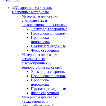
Сварочные материалы
Материалы для сварки
углеродистых и
низколегированных сталей
Электроды сварочные
Проволока сплошная
Проволока
порошковая
Прутки присадочные
Флюс сварочный
Материалы для сварки
легированных
высокопрочных и
теплоустойчивых сталей
Электроды сварочные
Проволока сплошная
Проволока
порошковая
Прутки присадочные
Флюс сварочный
Материалы для сварки
нержавеющих и
жаростойких сталей