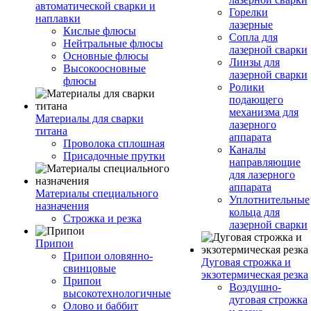
автоматической сварки и
Горелки
наплавки
лазерные
Кислые флюсы
Сопла для
Нейтральные флюсы
лазерной сварки
Основные флюсы
Линзы для
Высокоосновные
лазерной сварки
флюсы
Ролики
подающего
механизма для
Материалы для сварки
лазерного
титана
аппарата
Проволока сплошная
Каналы
Присадочные прутки
направляющие
для лазерного
аппарата
Материалы специального
Уплотнительные
назначения
кольца для
Строжка и резка
лазерной сварки
Припои
Припои оловянно-
Дуговая строжка и
свинцовые
экзотермическая резка
Припои
Воздушно-
высокотехнологичные
дуговая строжка
Олово и баббит