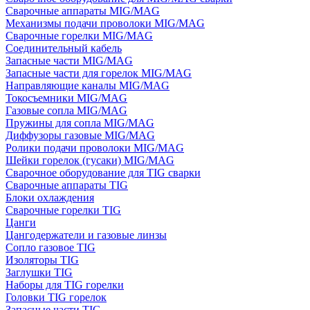
Сварочные аппараты MIG/MAG
Механизмы подачи проволоки MIG/MAG
Сварочные горелки MIG/MAG
Соединительный кабель
Запасные части MIG/MAG
Запасные части для горелок MIG/MAG
Направляющие каналы MIG/MAG
Токосъемники MIG/MAG
Газовые сопла MIG/MAG
Пружины для сопла MIG/MAG
Диффузоры газовые MIG/MAG
Ролики подачи проволоки MIG/MAG
Шейки горелок (гусаки) MIG/MAG
Сварочное оборудование для TIG сварки
Сварочные аппараты TIG
Блоки охлаждения
Сварочные горелки TIG
Цанги
Цангодержатели и газовые линзы
Сопло газовое TIG
Изоляторы TIG
Заглушки TIG
Наборы для TIG горелки
Головки TIG горелок
Запасные части TIG