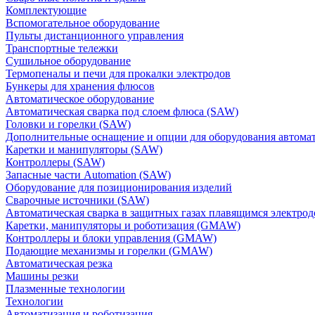
Комплектующие
Вспомогательное оборудование
Пульты дистанционного управления
Транспортные тележки
Сушильное оборудование
Термопеналы и печи для прокалки электродов
Бункеры для хранения флюсов
Автоматическое оборудование
Автоматическая сварка под слоем флюса (SAW)
Головки и горелки (SAW)
Дополнительные оснащение и опции для оборудования автома
Каретки и манипуляторы (SAW)
Контроллеры (SAW)
Запасные части Automation (SAW)
Оборудование для позиционирования изделий
Сварочные источники (SAW)
Автоматическая сварка в защитных газах плавящимся электр
Каретки, манипуляторы и роботизация (GMAW)
Контроллеры и блоки управления (GMAW)
Подающие механизмы и горелки (GMAW)
Автоматическая резка
Машины резки
Плазменные технологии
Технологии
Автоматизация и роботизация