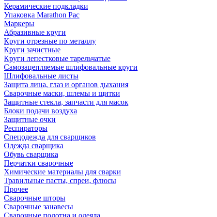
Керамические подкладки
Упаковка Marathon Pac
Маркеры
Абразивные круги
Круги отрезные по металлу
Круги зачистные
Круги лепестковые тарельчатые
Самозацепляемые шлифовальные круги
Шлифовальные листы
Защита лица, глаз и органов дыхания
Сварочные маски, шлемы и щитки
Защитные стекла, запчасти для масок
Блоки подачи воздуха
Защитные очки
Респираторы
Спецодежда для сварщиков
Одежда сварщика
Обувь сварщика
Перчатки сварочные
Химические материалы для сварки
Травильные пасты, спреи, флюсы
Прочее
Сварочные шторы
Сварочные занавесы
Сварочные полотна и одеяла