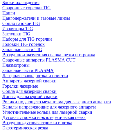
Блоки охлаждения
Сварочные горелки TIG
Цанги
Цангодержатели и газовые линзы
Сопло газовое TIG
Изоляторы TIG
Заглушки TIG
Наборы для TIG горелки
Головки TIG горелок
Запасные части TIG
Воздушно-плазменная сварка, резка и строжка
Сварочные аппараты PLASMA CUT
Плазмотроны
Запасные части PLASMA
Лазерная сварка, резка и очистка
Аппараты лазерной сварки
Горелки лазерные
Сопла для лазерной сварки
Линзы для лазерной сварки
Ролики подающего механизма для лазерного аппарата
Каналы направляющие для лазерного аппарата
Уплотнительные кольца для лазерной сварки
Дуговая строжка и экзотермическая резка
Воздушно-дуговая строжка и резка
Экзотермическая резка