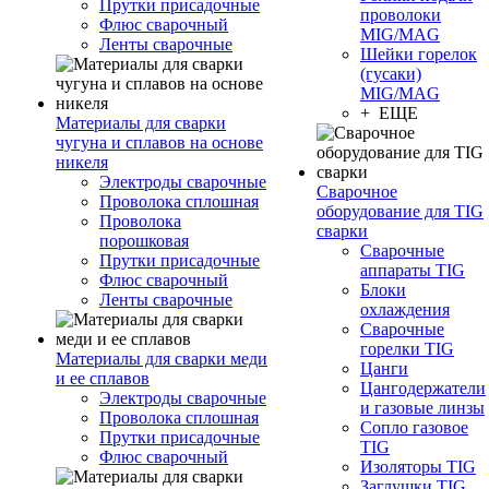
Прутки присадочные
проволоки
Флюс сварочный
MIG/MAG
Ленты сварочные
Шейки горелок
(гусаки)
MIG/MAG
+ ЕЩЕ
Материалы для сварки
чугуна и сплавов на основе
никеля
Электроды сварочные
Сварочное
Проволока сплошная
оборудование для TIG
Проволока
сварки
порошковая
Сварочные
Прутки присадочные
аппараты TIG
Флюс сварочный
Блоки
Ленты сварочные
охлаждения
Сварочные
горелки TIG
Материалы для сварки меди
Цанги
и ее сплавов
Цангодержатели
Электроды сварочные
и газовые линзы
Проволока сплошная
Сопло газовое
Прутки присадочные
TIG
Флюс сварочный
Изоляторы TIG
Заглушки TIG