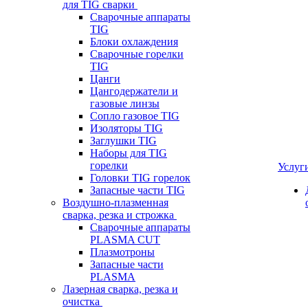
для TIG сварки
Сварочные аппараты
TIG
Блоки охлаждения
Сварочные горелки
TIG
Цанги
Цангодержатели и
газовые линзы
Сопло газовое TIG
Изоляторы TIG
Заглушки TIG
Наборы для TIG
горелки
Услуг
Головки TIG горелок
Запасные части TIG
Воздушно-плазменная
сварка, резка и строжка
Сварочные аппараты
PLASMA CUT
Плазмотроны
Запасные части
PLASMA
Лазерная сварка, резка и
очистка