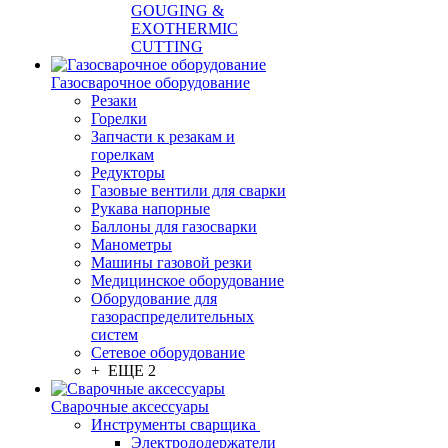
GOUGING &
EXOTHERMIC
CUTTING
Газосварочное оборудование
Резаки
Горелки
Запчасти к резакам и
горелкам
Редукторы
Газовые вентили для сварки
Рукава напорные
Баллоны для газосварки
Манометры
Машины газовой резки
Медицинское оборудование
Оборудование для
газораспределительных
систем
Сетевое оборудование
+ ЕЩЕ 2
Сварочные аксессуары
Инструменты сварщика
Электрододержатели