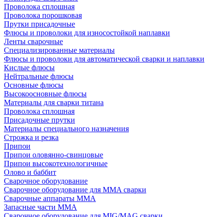
Проволока сплошная
Проволока порошковая
Прутки присадочные
Флюсы и проволоки для износостойкой наплавки
Ленты сварочные
Специализированные материалы
Флюсы и проволоки для автоматической сварки и наплавки
Кислые флюсы
Нейтральные флюсы
Основные флюсы
Высокоосновные флюсы
Материалы для сварки титана
Проволока сплошная
Присадочные прутки
Материалы специального назначения
Строжка и резка
Припои
Припои оловянно-свинцовые
Припои высокотехнологичные
Олово и баббит
Сварочное оборудование
Сварочное оборудование для MMA сварки
Сварочные аппараты MMA
Запасные части MMA
Сварочное оборудование для MIG/MAG сварки