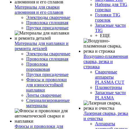
Наборы для TIG
Материалы для сварки
горелки
алюминия и его сплавов
Головки TIG
Электроды сварочные
горелок
Проволока сплошная
Запасные части
Прутки присадочные
TIG
+ ЕЩЕ
Материалы для наплавки и
ремонта деталей
Электроды сварочные
Воздушно-плазменная
Проволока сплошная
сварка, резка и
Проволока
строжка
порошковая
Сварочные
Прутки присадочные
аппараты
Флюсы и проволоки
PLASMA CUT
для износостойкой
Плазмотроны
наплавки
Запасные части
Ленты сварочные
PLASMA
Специализированные
материалы
Лазерная сварка, резка
и очистка
Аппараты
Флюсы и проволоки для
лазерной сварки