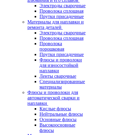
алюминия и его сплавов
Электроды сварочные
Проволока сплошная
Прутки присадочные
Материалы для наплавки и
ремонта деталей
Электроды сварочные
Проволока сплошная
Проволока
порошковая
Прутки присадочные
Флюсы и проволоки
для износостойкой
наплавки
Ленты сварочные
Специализированные
материалы
Флюсы и проволоки для
автоматической сварки и
наплавки
Кислые флюсы
Нейтральные флюсы
Основные флюсы
Высокоосновные
флюсы