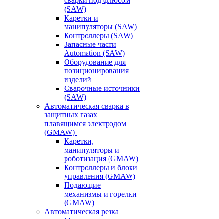
сварки под флюсом
(SAW)
Каретки и
манипуляторы (SAW)
Контроллеры (SAW)
Запасные части
Automation (SAW)
Оборудование для
позиционирования
изделий
Сварочные источники
(SAW)
Автоматическая сварка в
защитных газах
плавящимся электродом
(GMAW)
Каретки,
манипуляторы и
роботизация (GMAW)
Контроллеры и блоки
управления (GMAW)
Подающие
механизмы и горелки
(GMAW)
Автоматическая резка