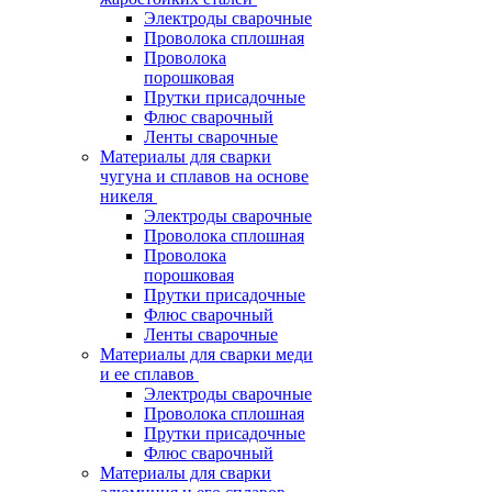
Электроды сварочные
Проволока сплошная
Проволока
порошковая
Прутки присадочные
Флюс сварочный
Ленты сварочные
Материалы для сварки
чугуна и сплавов на основе
никеля
Электроды сварочные
Проволока сплошная
Проволока
порошковая
Прутки присадочные
Флюс сварочный
Ленты сварочные
Материалы для сварки меди
и ее сплавов
Электроды сварочные
Проволока сплошная
Прутки присадочные
Флюс сварочный
Материалы для сварки