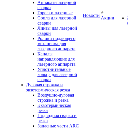
Аппараты лазерной
сварки
Горелки лазерные
Новости
Сопла для лазерной
Акции
сварки
Линзы для лазерной
сварки
Ролики подающего
механизма для
лазерного аппарата
Каналы
направляющие для
лазерного аппарата
Уплотнительные
кольца для лазерной
сварки
Дуговая строжка и
экзотермическая резка
Воздушно-дуговая
строжка и резка
Экзотермическая
резка
Подводная сварка и
резка
Запасные части ARC