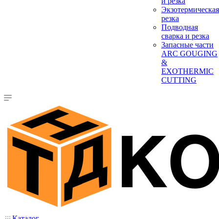
и резка
Экзотермическая
резка
Подводная
сварка и резка
Запасные части
ARC GOUGING
&
EXOTHERMIC
CUTTING
Каталог