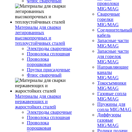
Флюс сварочный
проволоки
MIG/MAG
Сварочные
горелки
MIG/MAG
Материалы для сварки
Соединительны
легированных
кабель
высокопрочных и
Запасные части
теплоустойчивых сталей
MIG/MAG
Электроды сварочные
Запасные части
Проволока сплошная
для горелок
Проволока
MIG/MAG
порошковая
Направляющие
Прутки присадочные
каналы
Флюс сварочный
MIG/MAG
Токосъемники
MIG/MAG
Газовые сопла
Материалы для сварки
MIG/MAG
нержавеющих и
Пружины для
жаростойких сталей
сопла MIG/MAG
Электроды сварочные
Диффузоры
Проволока сплошная
газовые
Проволока
MIG/MAG
порошковая
Ролики подачи