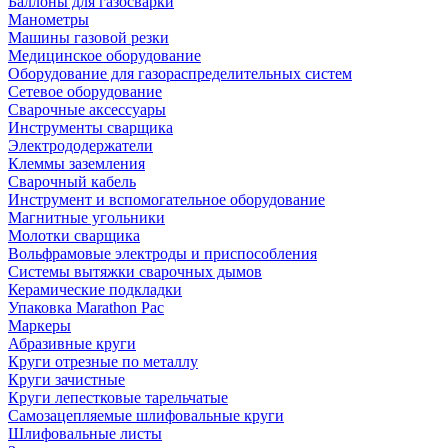
Баллоны для газосварки
Манометры
Машины газовой резки
Медицинское оборудование
Оборудование для газораспределительных систем
Сетевое оборудование
Сварочные аксессуары
Инструменты сварщика
Электрододержатели
Клеммы заземления
Сварочный кабель
Инструмент и вспомогательное оборудование
Магнитные угольники
Молотки сварщика
Вольфрамовые электроды и приспособления
Системы вытяжки сварочных дымов
Керамические подкладки
Упаковка Marathon Pac
Маркеры
Абразивные круги
Круги отрезные по металлу
Круги зачистные
Круги лепестковые тарельчатые
Самозацепляемые шлифовальные круги
Шлифовальные листы