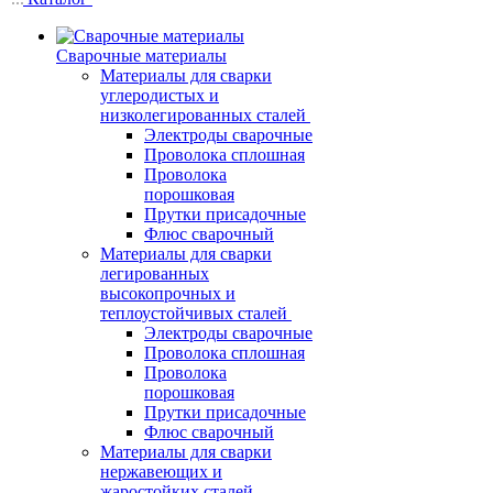
Сварочные материалы
Материалы для сварки
углеродистых и
низколегированных сталей
Электроды сварочные
Проволока сплошная
Проволока
порошковая
Прутки присадочные
Флюс сварочный
Материалы для сварки
легированных
высокопрочных и
теплоустойчивых сталей
Электроды сварочные
Проволока сплошная
Проволока
порошковая
Прутки присадочные
Флюс сварочный
Материалы для сварки
нержавеющих и
жаростойких сталей