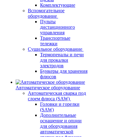
Комплектующие
Вспомогательное
оборудование
Пульты
дистанционного
управления
Транспортные
тележки
Сушильное оборудование
Термопеналы и печи
для прокалки
электродов
Бункеры для хранения
флюсов
Автоматическое оборудование
Автоматическая сварка под
слоем флюса (SAW)
Головки и горелки
(SAW)
Дополнительные
оснащение и опции
для оборудования
автоматической