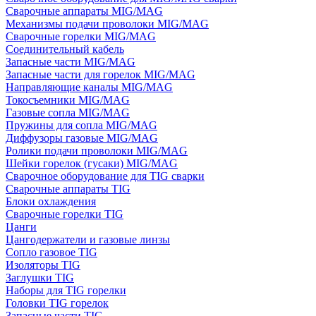
Сварочные аппараты MIG/MAG
Механизмы подачи проволоки MIG/MAG
Сварочные горелки MIG/MAG
Соединительный кабель
Запасные части MIG/MAG
Запасные части для горелок MIG/MAG
Направляющие каналы MIG/MAG
Токосъемники MIG/MAG
Газовые сопла MIG/MAG
Пружины для сопла MIG/MAG
Диффузоры газовые MIG/MAG
Ролики подачи проволоки MIG/MAG
Шейки горелок (гусаки) MIG/MAG
Сварочное оборудование для TIG сварки
Сварочные аппараты TIG
Блоки охлаждения
Сварочные горелки TIG
Цанги
Цангодержатели и газовые линзы
Сопло газовое TIG
Изоляторы TIG
Заглушки TIG
Наборы для TIG горелки
Головки TIG горелок
Запасные части TIG