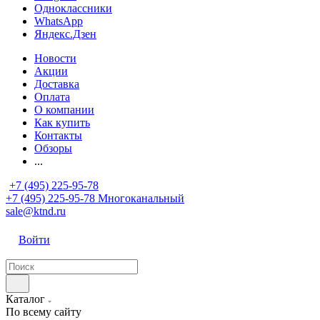
Одноклассники
WhatsApp
Яндекс.Дзен
Новости
Акции
Доставка
Оплата
О компании
Как купить
Контакты
Обзоры
...
+7 (495) 225-95-78
+7 (495) 225-95-78
Многоканальный
sale@ktnd.ru
Войти
Каталог
По всему сайту