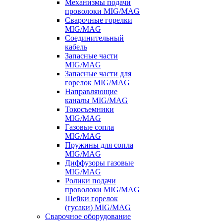
Механизмы подачи
проволоки MIG/MAG
Сварочные горелки
MIG/MAG
Соединительный
кабель
Запасные части
MIG/MAG
Запасные части для
горелок MIG/MAG
Направляющие
каналы MIG/MAG
Токосъемники
MIG/MAG
Газовые сопла
MIG/MAG
Пружины для сопла
MIG/MAG
Диффузоры газовые
MIG/MAG
Ролики подачи
проволоки MIG/MAG
Шейки горелок
(гусаки) MIG/MAG
Сварочное оборудование