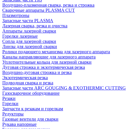
Воздушно-плазменная сварка, резка и строжка
Сварочные аппараты PLASMA CUT
Плазмотроны
Запасные части PLASMA
Лазерная сварка, резка и очистка
Аппараты лазерной сварки
Горелки лазерные
Сопла для лазерной сварки
Линзы для лазерной сварки
Ролики подающего механизма для лазерного аппарата
Каналы направляющие для лазерного аппарата
Уплотнительные кольца для лазерной сварки
Дуговая строжка и экзотермическая резка
Воздушно-дуговая строжка и резка
Экзотермическая резка
Подводная сварка и резка
Запасные части ARC GOUGING & EXOTHERMIC CUTTING
Газосварочное оборудование
Резаки
Горелки
Запчасти к резакам и горелкам
Редукторы
Газовые вентили для сварки
Рукава напорные