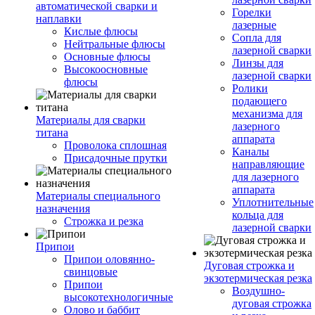
автоматической сварки и
Горелки
наплавки
лазерные
Кислые флюсы
Сопла для
Нейтральные флюсы
лазерной сварки
Основные флюсы
Линзы для
Высокоосновные
лазерной сварки
флюсы
Ролики
подающего
механизма для
Материалы для сварки
лазерного
титана
аппарата
Проволока сплошная
Каналы
Присадочные прутки
направляющие
для лазерного
аппарата
Материалы специального
Уплотнительные
назначения
кольца для
Строжка и резка
лазерной сварки
Припои
Припои оловянно-
Дуговая строжка и
свинцовые
экзотермическая резка
Припои
Воздушно-
высокотехнологичные
дуговая строжка
Олово и баббит