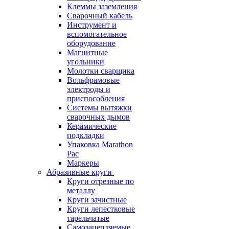
Клеммы заземления
Сварочный кабель
Инструмент и
вспомогательное
оборудование
Магнитные
угольники
Молотки сварщика
Вольфрамовые
электроды и
приспособления
Системы вытяжки
сварочных дымов
Керамические
подкладки
Упаковка Marathon
Pac
Маркеры
Абразивные круги
Круги отрезные по
металлу
Круги зачистные
Круги лепестковые
тарельчатые
Самозацепляемые