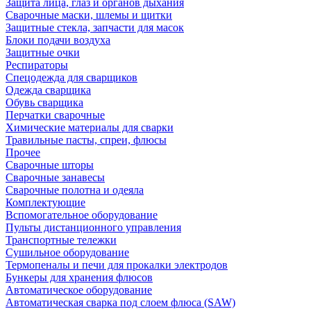
Защита лица, глаз и органов дыхания
Сварочные маски, шлемы и щитки
Защитные стекла, запчасти для масок
Блоки подачи воздуха
Защитные очки
Респираторы
Спецодежда для сварщиков
Одежда сварщика
Обувь сварщика
Перчатки сварочные
Химические материалы для сварки
Травильные пасты, спреи, флюсы
Прочее
Сварочные шторы
Сварочные занавесы
Сварочные полотна и одеяла
Комплектующие
Вспомогательное оборудование
Пульты дистанционного управления
Транспортные тележки
Сушильное оборудование
Термопеналы и печи для прокалки электродов
Бункеры для хранения флюсов
Автоматическое оборудование
Автоматическая сварка под слоем флюса (SAW)