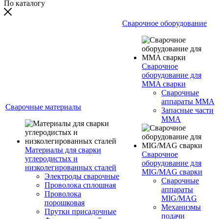
По каталогу
Сварочное оборудование
Сварочное
оборудование для
MMA сварки
Сварочные
аппараты MMA
Сварочные материалы
Запасные части
MMA
Материалы для сварки
Сварочное
углеродистых и
оборудование для
низколегированных сталей
MIG/MAG сварки
Электроды сварочные
Сварочные
Проволока сплошная
аппараты
Проволока
MIG/MAG
порошковая
Механизмы
Прутки присадочные
подачи