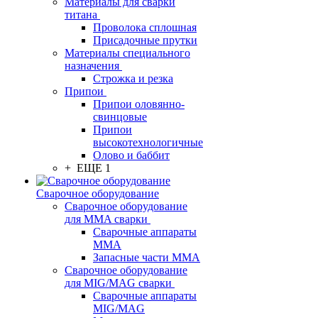
Материалы для сварки
титана
Проволока сплошная
Присадочные прутки
Материалы специального
назначения
Строжка и резка
Припои
Припои оловянно-
свинцовые
Припои
высокотехнологичные
Олово и баббит
+ ЕЩЕ 1
Сварочное оборудование
Сварочное оборудование
для MMA сварки
Сварочные аппараты
MMA
Запасные части MMA
Сварочное оборудование
для MIG/MAG сварки
Сварочные аппараты
MIG/MAG