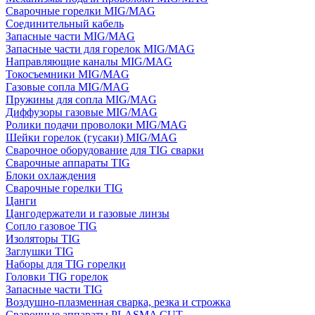
Сварочные горелки MIG/MAG
Соединительный кабель
Запасные части MIG/MAG
Запасные части для горелок MIG/MAG
Направляющие каналы MIG/MAG
Токосъемники MIG/MAG
Газовые сопла MIG/MAG
Пружины для сопла MIG/MAG
Диффузоры газовые MIG/MAG
Ролики подачи проволоки MIG/MAG
Шейки горелок (гусаки) MIG/MAG
Сварочное оборудование для TIG сварки
Сварочные аппараты TIG
Блоки охлаждения
Сварочные горелки TIG
Цанги
Цангодержатели и газовые линзы
Сопло газовое TIG
Изоляторы TIG
Заглушки TIG
Наборы для TIG горелки
Головки TIG горелок
Запасные части TIG
Воздушно-плазменная сварка, резка и строжка
Сварочные аппараты PLASMA CUT