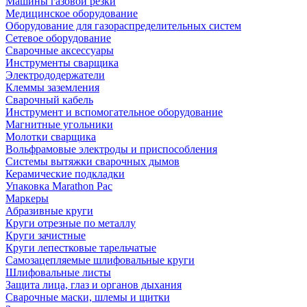
Машины газовой резки
Медицинское оборудование
Оборудование для газораспределительных систем
Сетевое оборудование
Сварочные аксессуары
Инструменты сварщика
Электрододержатели
Клеммы заземления
Сварочный кабель
Инструмент и вспомогательное оборудование
Магнитные угольники
Молотки сварщика
Вольфрамовые электроды и приспособления
Системы вытяжки сварочных дымов
Керамические подкладки
Упаковка Marathon Pac
Маркеры
Абразивные круги
Круги отрезные по металлу
Круги зачистные
Круги лепестковые тарельчатые
Самозацепляемые шлифовальные круги
Шлифовальные листы
Защита лица, глаз и органов дыхания
Сварочные маски, шлемы и щитки