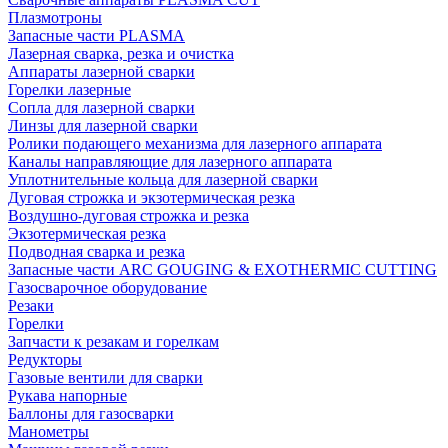
Плазмотроны
Запасные части PLASMA
Лазерная сварка, резка и очистка
Аппараты лазерной сварки
Горелки лазерные
Сопла для лазерной сварки
Линзы для лазерной сварки
Ролики подающего механизма для лазерного аппарата
Каналы направляющие для лазерного аппарата
Уплотнительные кольца для лазерной сварки
Дуговая строжка и экзотермическая резка
Воздушно-дуговая строжка и резка
Экзотермическая резка
Подводная сварка и резка
Запасные части ARC GOUGING & EXOTHERMIC CUTTING
Газосварочное оборудование
Резаки
Горелки
Запчасти к резакам и горелкам
Редукторы
Газовые вентили для сварки
Рукава напорные
Баллоны для газосварки
Манометры