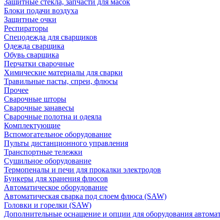
Защитные стекла, запчасти для масок
Блоки подачи воздуха
Защитные очки
Респираторы
Спецодежда для сварщиков
Одежда сварщика
Обувь сварщика
Перчатки сварочные
Химические материалы для сварки
Травильные пасты, спреи, флюсы
Прочее
Сварочные шторы
Сварочные занавесы
Сварочные полотна и одеяла
Комплектующие
Вспомогательное оборудование
Пульты дистанционного управления
Транспортные тележки
Сушильное оборудование
Термопеналы и печи для прокалки электродов
Бункеры для хранения флюсов
Автоматическое оборудование
Автоматическая сварка под слоем флюса (SAW)
Головки и горелки (SAW)
Дополнительные оснащение и опции для оборудования автома