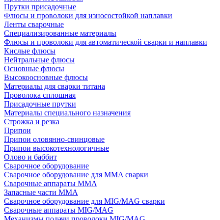
Прутки присадочные
Флюсы и проволоки для износостойкой наплавки
Ленты сварочные
Специализированные материалы
Флюсы и проволоки для автоматической сварки и наплавки
Кислые флюсы
Нейтральные флюсы
Основные флюсы
Высокоосновные флюсы
Материалы для сварки титана
Проволока сплошная
Присадочные прутки
Материалы специального назначения
Строжка и резка
Припои
Припои оловянно-свинцовые
Припои высокотехнологичные
Олово и баббит
Сварочное оборудование
Сварочное оборудование для MMA сварки
Сварочные аппараты MMA
Запасные части MMA
Сварочное оборудование для MIG/MAG сварки
Сварочные аппараты MIG/MAG
Механизмы подачи проволоки MIG/MAG