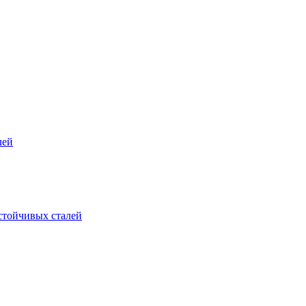
лей
стойчивых сталей