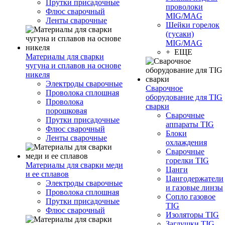
Прутки присадочные
проволоки
Флюс сварочный
MIG/MAG
Ленты сварочные
Шейки горелок
(гусаки)
MIG/MAG
+ ЕЩЕ
Материалы для сварки
чугуна и сплавов на основе
никеля
Электроды сварочные
Сварочное
Проволока сплошная
оборудование для TIG
Проволока
сварки
порошковая
Сварочные
Прутки присадочные
аппараты TIG
Флюс сварочный
Блоки
Ленты сварочные
охлаждения
Сварочные
горелки TIG
Материалы для сварки меди
Цанги
и ее сплавов
Цангодержатели
Электроды сварочные
и газовые линзы
Проволока сплошная
Сопло газовое
Прутки присадочные
TIG
Флюс сварочный
Изоляторы TIG
Заглушки TIG