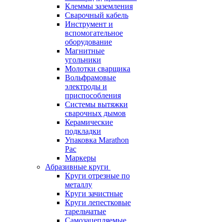
Клеммы заземления
Сварочный кабель
Инструмент и
вспомогательное
оборудование
Магнитные
угольники
Молотки сварщика
Вольфрамовые
электроды и
приспособления
Системы вытяжки
сварочных дымов
Керамические
подкладки
Упаковка Marathon
Pac
Маркеры
Абразивные круги
Круги отрезные по
металлу
Круги зачистные
Круги лепестковые
тарельчатые
Самозацепляемые