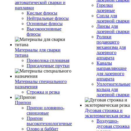
автоматической сварки и
Горелки
наплавки
лазерные
Кислые флюсы
Сопла для
Нейтральные флюсы
лазерной сварки
Основные флюсы
Линзы для
Высокоосновные
лазерной сварки
флюсы
Ролики
подающего
механизма для
Материалы для сварки
лазерного
титана
аппарата
Проволока сплошная
Каналы
Присадочные прутки
направляющие
для лазерного
аппарата
Материалы специального
Уплотнительные
назначения
кольца для
Строжка и резка
лазерной сварки
Припои
Припои оловянно-
Дуговая строжка и
свинцовые
экзотермическая резка
Припои
Воздушно-
высокотехнологичные
дуговая строжка
Олово и баббит