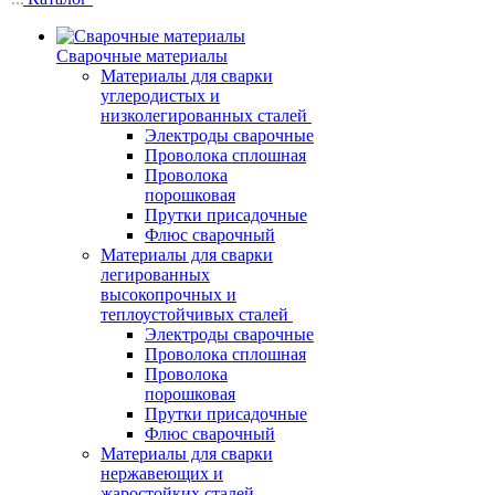
Сварочные материалы
Материалы для сварки
углеродистых и
низколегированных сталей
Электроды сварочные
Проволока сплошная
Проволока
порошковая
Прутки присадочные
Флюс сварочный
Материалы для сварки
легированных
высокопрочных и
теплоустойчивых сталей
Электроды сварочные
Проволока сплошная
Проволока
порошковая
Прутки присадочные
Флюс сварочный
Материалы для сварки
нержавеющих и
жаростойких сталей