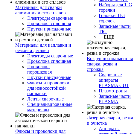
Наборы для TIG
Материалы для сварки
горелки
алюминия и его сплавов
Головки TIG
Электроды сварочные
горелок
Проволока сплошная
Запасные части
Прутки присадочные
TIG
+ ЕЩЕ
Материалы для наплавки и
ремонта деталей
Электроды сварочные
Воздушно-плазменная
Проволока сплошная
сварка, резка и
Проволока
строжка
порошковая
Сварочные
Прутки присадочные
аппараты
Флюсы и проволоки
PLASMA CUT
для износостойкой
Плазмотроны
наплавки
Запасные части
Ленты сварочные
PLASMA
Специализированные
материалы
Лазерная сварка, резка
и очистка
Аппараты
Флюсы и проволоки для
лазерной сварки