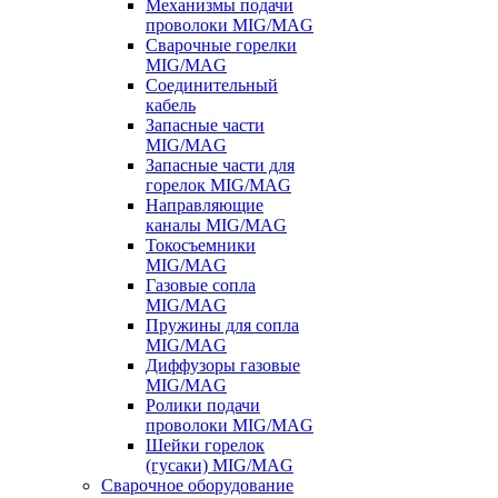
Механизмы подачи
проволоки MIG/MAG
Сварочные горелки
MIG/MAG
Соединительный
кабель
Запасные части
MIG/MAG
Запасные части для
горелок MIG/MAG
Направляющие
каналы MIG/MAG
Токосъемники
MIG/MAG
Газовые сопла
MIG/MAG
Пружины для сопла
MIG/MAG
Диффузоры газовые
MIG/MAG
Ролики подачи
проволоки MIG/MAG
Шейки горелок
(гусаки) MIG/MAG
Сварочное оборудование