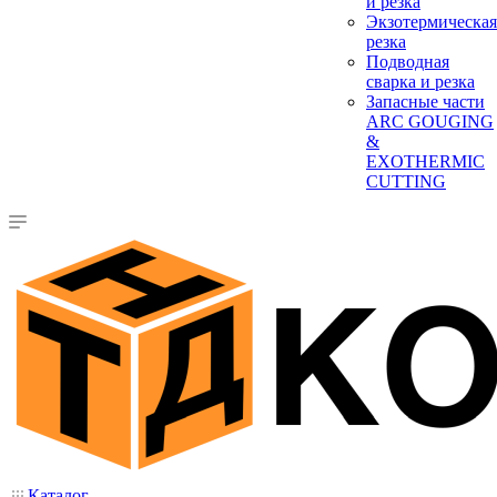
и резка
Экзотермическая
резка
Подводная
сварка и резка
Запасные части
ARC GOUGING
&
EXOTHERMIC
CUTTING
Каталог