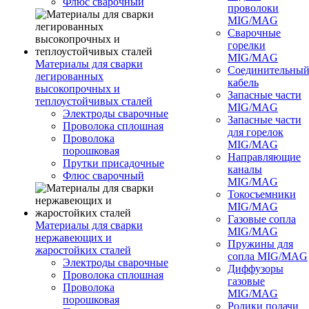
Флюс сварочный
проволоки
MIG/MAG
Сварочные
горелки
MIG/MAG
Материалы для сварки
Соединительны
легированных
кабель
высокопрочных и
Запасные части
теплоустойчивых сталей
MIG/MAG
Электроды сварочные
Запасные части
Проволока сплошная
для горелок
Проволока
MIG/MAG
порошковая
Направляющие
Прутки присадочные
каналы
Флюс сварочный
MIG/MAG
Токосъемники
MIG/MAG
Газовые сопла
Материалы для сварки
MIG/MAG
нержавеющих и
Пружины для
жаростойких сталей
сопла MIG/MAG
Электроды сварочные
Диффузоры
Проволока сплошная
газовые
Проволока
MIG/MAG
порошковая
Ролики подачи