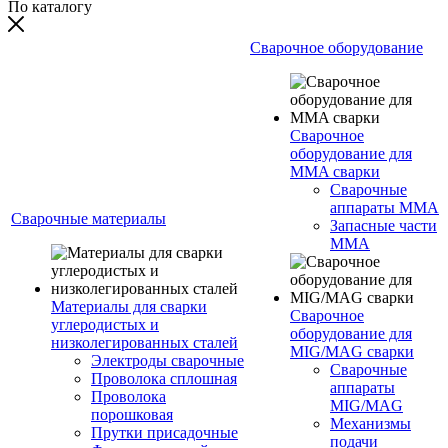
По каталогу
Сварочное оборудование
Сварочное
оборудование для
MMA сварки
Сварочные
аппараты MMA
Сварочные материалы
Запасные части
MMA
Материалы для сварки
Сварочное
углеродистых и
оборудование для
низколегированных сталей
MIG/MAG сварки
Электроды сварочные
Сварочные
Проволока сплошная
аппараты
Проволока
MIG/MAG
порошковая
Механизмы
Прутки присадочные
подачи