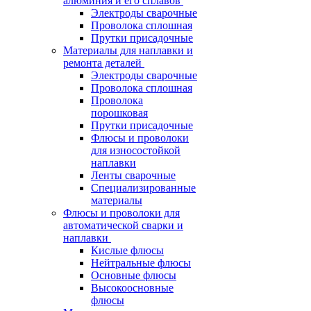
алюминия и его сплавов
Электроды сварочные
Проволока сплошная
Прутки присадочные
Материалы для наплавки и
ремонта деталей
Электроды сварочные
Проволока сплошная
Проволока
порошковая
Прутки присадочные
Флюсы и проволоки
для износостойкой
наплавки
Ленты сварочные
Специализированные
материалы
Флюсы и проволоки для
автоматической сварки и
наплавки
Кислые флюсы
Нейтральные флюсы
Основные флюсы
Высокоосновные
флюсы