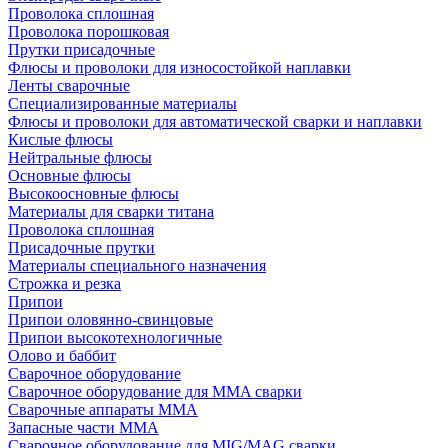
Проволока сплошная
Проволока порошковая
Прутки присадочные
Флюсы и проволоки для износостойкой наплавки
Ленты сварочные
Специализированные материалы
Флюсы и проволоки для автоматической сварки и наплавки
Кислые флюсы
Нейтральные флюсы
Основные флюсы
Высокоосновные флюсы
Материалы для сварки титана
Проволока сплошная
Присадочные прутки
Материалы специального назначения
Строжка и резка
Припои
Припои оловянно-свинцовые
Припои высокотехнологичные
Олово и баббит
Сварочное оборудование
Сварочное оборудование для MMA сварки
Сварочные аппараты MMA
Запасные части MMA
Сварочное оборудование для MIG/MAG сварки