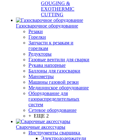
GOUGING &
EXOTHERMIC
CUTTING
Газосварочное оборудование
Резаки
Горелки
Запчасти к резакам и
горелкам
Редукторы
Газовые вентили для сварки
Рукава напорные
Баллоны для газосварки
Манометры
Машины газовой резки
Медицинское оборудование
Оборудование для
газораспределительных
систем
Сетевое оборудование
+ ЕЩЕ 2
Сварочные аксессуары
Инструменты сварщика
Электрододержатели