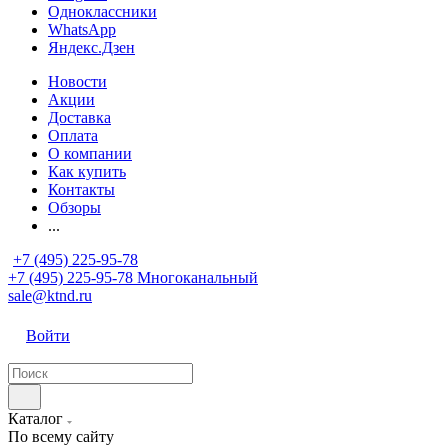
Одноклассники
WhatsApp
Яндекс.Дзен
Новости
Акции
Доставка
Оплата
О компании
Как купить
Контакты
Обзоры
...
+7 (495) 225-95-78
+7 (495) 225-95-78
Многоканальный
sale@ktnd.ru
Войти
Каталог
По всему сайту