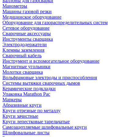
Баллоны для газосварки
Манометры
Машины газовой резки
Медицинское оборудование
Оборудование для газораспределительных систем
Сетевое оборудование
Сварочные аксессуары
Инструменты сварщика
Электрододержатели
Клеммы заземления
Сварочный кабель
Инструмент и вспомогательное оборудование
Магнитные угольники
Молотки сварщика
Вольфрамовые электроды и приспособления
Системы вытяжки сварочных дымов
Керамические подкладки
Упаковка Marathon Pac
Маркеры
Абразивные круги
Круги отрезные по металлу
Круги зачистные
Круги лепестковые тарельчатые
Самозацепляемые шлифовальные круги
Шлифовальные листы