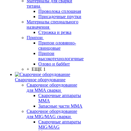
Материалы для сварки
титана
Проволока сплошная
Присадочные прутки
Материалы специального
назначения
Строжка и резка
Припои
Припои оловянно-
свинцовые
Припои
высокотехнологичные
Олово и баббит
+ ЕЩЕ 1
Сварочное оборудование
Сварочное оборудование
для MMA сварки
Сварочные аппараты
MMA
Запасные части MMA
Сварочное оборудование
для MIG/MAG сварки
Сварочные аппараты
MIG/MAG