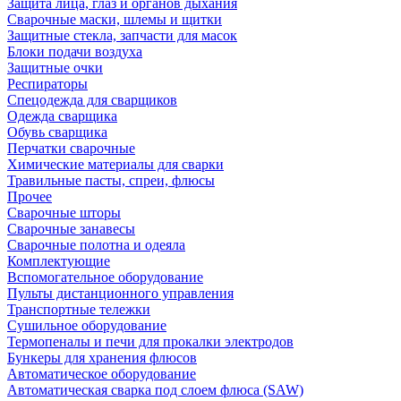
Защита лица, глаз и органов дыхания
Сварочные маски, шлемы и щитки
Защитные стекла, запчасти для масок
Блоки подачи воздуха
Защитные очки
Респираторы
Спецодежда для сварщиков
Одежда сварщика
Обувь сварщика
Перчатки сварочные
Химические материалы для сварки
Травильные пасты, спреи, флюсы
Прочее
Сварочные шторы
Сварочные занавесы
Сварочные полотна и одеяла
Комплектующие
Вспомогательное оборудование
Пульты дистанционного управления
Транспортные тележки
Сушильное оборудование
Термопеналы и печи для прокалки электродов
Бункеры для хранения флюсов
Автоматическое оборудование
Автоматическая сварка под слоем флюса (SAW)