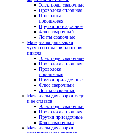
Электроды сварочные
Проволока сплошная
Проволока
порошковая
Прутки присадочные
Флюс сварочный
Ленты сварочные
Материалы для сварки
чугуна и сплавов на основе
никеля
Электроды сварочные
Проволока сплошная
Проволока
порошковая
Прутки присадочные
Флюс сварочный
Ленты сварочные
Материалы для сварки меди
и ее сплавов
Электроды сварочные
Проволока сплошная
Прутки присадочные
Флюс сварочный
Материалы для сварки