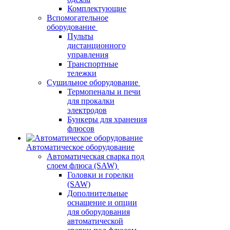
Комплектующие
Вспомогательное
оборудование
Пульты
дистанционного
управления
Транспортные
тележки
Сушильное оборудование
Термопеналы и печи
для прокалки
электродов
Бункеры для хранения
флюсов
Автоматическое оборудование
Автоматическая сварка под
слоем флюса (SAW)
Головки и горелки
(SAW)
Дополнительные
оснащение и опции
для оборудования
автоматической