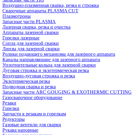
Воздушно-плазменная сварка, резка и строжка
Сварочные аппараты PLASMA CUT
Плазмотроны
Запасные части PLASMA
Лазерная сварка, резка и очистка
Аппараты лазерной сварки
Горелки лазерные
Сопла для лазерной сварки
Линзы для лазерной сварки
Ролики подающего механизма для лазерного аппарата
Каналы направляющие для лазерного аппарата
Уплотнительные кольца для лазерной сварки
Дуговая строжка и экзотермическая резка
Воздушно-дуговая строжка и резка
Экзотермическая резка
Подводная сварка и резка
Запасные части ARC GOUGING & EXOTHERMIC CUTTING
Газосварочное оборудование
Резаки
Горелки
Запчасти к резакам и горелкам
Редукторы
Газовые вентили для сварки
Рукава напорные