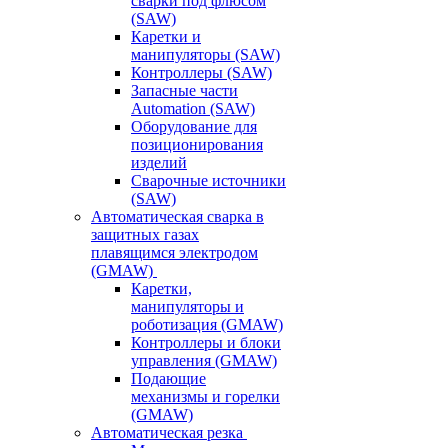
сварки под флюсом
(SAW)
Каретки и
манипуляторы (SAW)
Контроллеры (SAW)
Запасные части
Automation (SAW)
Оборудование для
позиционирования
изделий
Сварочные источники
(SAW)
Автоматическая сварка в
защитных газах
плавящимся электродом
(GMAW)
Каретки,
манипуляторы и
роботизация (GMAW)
Контроллеры и блоки
управления (GMAW)
Подающие
механизмы и горелки
(GMAW)
Автоматическая резка