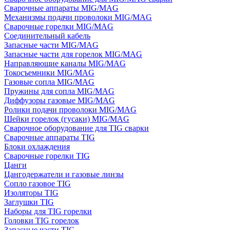
Сварочные аппараты MIG/MAG
Механизмы подачи проволоки MIG/MAG
Сварочные горелки MIG/MAG
Соединительный кабель
Запасные части MIG/MAG
Запасные части для горелок MIG/MAG
Направляющие каналы MIG/MAG
Токосъемники MIG/MAG
Газовые сопла MIG/MAG
Пружины для сопла MIG/MAG
Диффузоры газовые MIG/MAG
Ролики подачи проволоки MIG/MAG
Шейки горелок (гусаки) MIG/MAG
Сварочное оборудование для TIG сварки
Сварочные аппараты TIG
Блоки охлаждения
Сварочные горелки TIG
Цанги
Цангодержатели и газовые линзы
Сопло газовое TIG
Изоляторы TIG
Заглушки TIG
Наборы для TIG горелки
Головки TIG горелок
Запасные части TIG