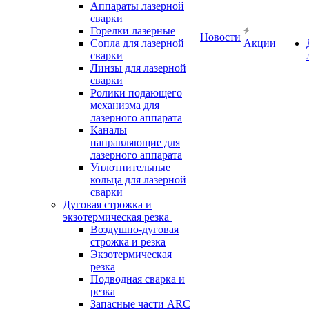
Аппараты лазерной
сварки
Горелки лазерные
Новости
Сопла для лазерной
Акции
сварки
Линзы для лазерной
сварки
Ролики подающего
механизма для
лазерного аппарата
Каналы
направляющие для
лазерного аппарата
Уплотнительные
кольца для лазерной
сварки
Дуговая строжка и
экзотермическая резка
Воздушно-дуговая
строжка и резка
Экзотермическая
резка
Подводная сварка и
резка
Запасные части ARC