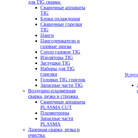
для TIG сварки
Сварочные аппараты
TIG
Блоки охлаждения
Сварочные горелки
TIG
Цанги
Цангодержатели и
газовые линзы
Сопло газовое TIG
Изоляторы TIG
Заглушки TIG
Наборы для TIG
горелки
Услуг
Головки TIG горелок
Запасные части TIG
Воздушно-плазменная
сварка, резка и строжка
Сварочные аппараты
PLASMA CUT
Плазмотроны
Запасные части
PLASMA
Лазерная сварка, резка и
очистка