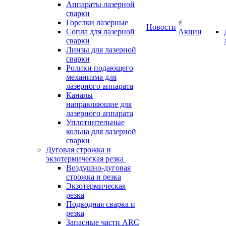
Аппараты лазерной
сварки
Горелки лазерные
Новости
Сопла для лазерной
Акции
сварки
Линзы для лазерной
сварки
Ролики подающего
механизма для
лазерного аппарата
Каналы
направляющие для
лазерного аппарата
Уплотнительные
кольца для лазерной
сварки
Дуговая строжка и
экзотермическая резка
Воздушно-дуговая
строжка и резка
Экзотермическая
резка
Подводная сварка и
резка
Запасные части ARC