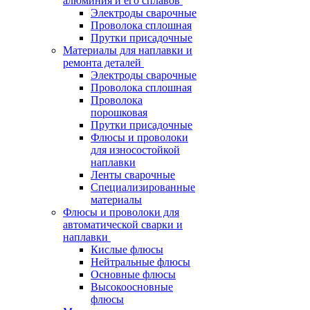
алюминия и его сплавов
Электроды сварочные
Проволока сплошная
Прутки присадочные
Материалы для наплавки и
ремонта деталей
Электроды сварочные
Проволока сплошная
Проволока
порошковая
Прутки присадочные
Флюсы и проволоки
для износостойкой
наплавки
Ленты сварочные
Специализированные
материалы
Флюсы и проволоки для
автоматической сварки и
наплавки
Кислые флюсы
Нейтральные флюсы
Основные флюсы
Высокоосновные
флюсы