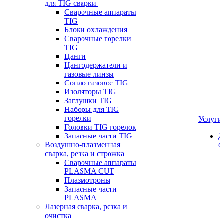
для TIG сварки
Сварочные аппараты
TIG
Блоки охлаждения
Сварочные горелки
TIG
Цанги
Цангодержатели и
газовые линзы
Сопло газовое TIG
Изоляторы TIG
Заглушки TIG
Наборы для TIG
горелки
Услуг
Головки TIG горелок
Запасные части TIG
Воздушно-плазменная
сварка, резка и строжка
Сварочные аппараты
PLASMA CUT
Плазмотроны
Запасные части
PLASMA
Лазерная сварка, резка и
очистка