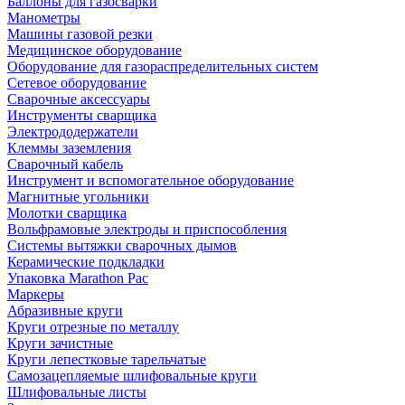
Баллоны для газосварки
Манометры
Машины газовой резки
Медицинское оборудование
Оборудование для газораспределительных систем
Сетевое оборудование
Сварочные аксессуары
Инструменты сварщика
Электрододержатели
Клеммы заземления
Сварочный кабель
Инструмент и вспомогательное оборудование
Магнитные угольники
Молотки сварщика
Вольфрамовые электроды и приспособления
Системы вытяжки сварочных дымов
Керамические подкладки
Упаковка Marathon Pac
Маркеры
Абразивные круги
Круги отрезные по металлу
Круги зачистные
Круги лепестковые тарельчатые
Самозацепляемые шлифовальные круги
Шлифовальные листы