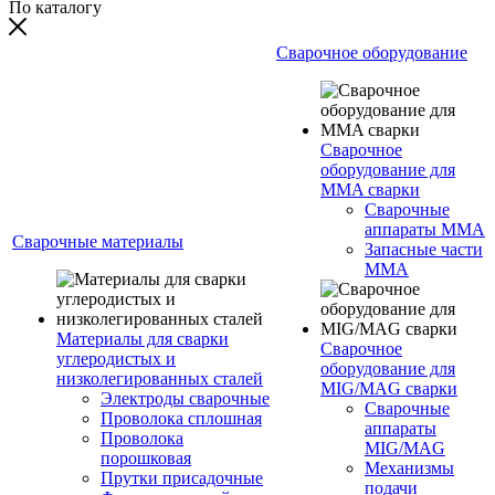
По каталогу
Сварочное оборудование
Сварочное
оборудование для
MMA сварки
Сварочные
аппараты MMA
Сварочные материалы
Запасные части
MMA
Материалы для сварки
Сварочное
углеродистых и
оборудование для
низколегированных сталей
MIG/MAG сварки
Электроды сварочные
Сварочные
Проволока сплошная
аппараты
Проволока
MIG/MAG
порошковая
Механизмы
Прутки присадочные
подачи