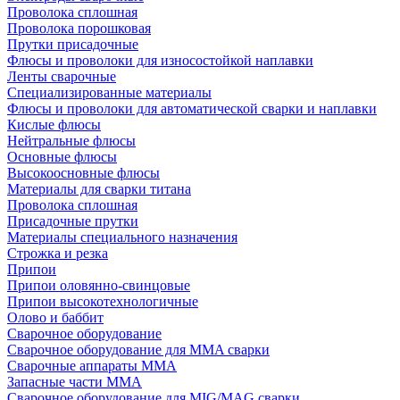
Проволока сплошная
Проволока порошковая
Прутки присадочные
Флюсы и проволоки для износостойкой наплавки
Ленты сварочные
Специализированные материалы
Флюсы и проволоки для автоматической сварки и наплавки
Кислые флюсы
Нейтральные флюсы
Основные флюсы
Высокоосновные флюсы
Материалы для сварки титана
Проволока сплошная
Присадочные прутки
Материалы специального назначения
Строжка и резка
Припои
Припои оловянно-свинцовые
Припои высокотехнологичные
Олово и баббит
Сварочное оборудование
Сварочное оборудование для MMA сварки
Сварочные аппараты MMA
Запасные части MMA
Сварочное оборудование для MIG/MAG сварки