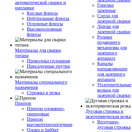
автоматической сварки и
Горелки
наплавки
лазерные
Кислые флюсы
Сопла для
Нейтральные флюсы
лазерной сварки
Основные флюсы
Линзы для
Высокоосновные
лазерной сварки
флюсы
Ролики
подающего
механизма для
Материалы для сварки
лазерного
титана
аппарата
Проволока сплошная
Каналы
Присадочные прутки
направляющие
для лазерного
аппарата
Материалы специального
Уплотнительные
назначения
кольца для
Строжка и резка
лазерной сварки
Припои
Припои оловянно-
Дуговая строжка и
свинцовые
экзотермическая резка
Припои
Воздушно-
высокотехнологичные
дуговая строжка
Олово и баббит