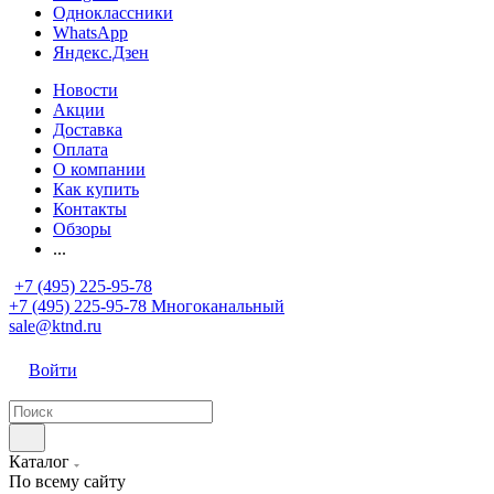
Одноклассники
WhatsApp
Яндекс.Дзен
Новости
Акции
Доставка
Оплата
О компании
Как купить
Контакты
Обзоры
...
+7 (495) 225-95-78
+7 (495) 225-95-78
Многоканальный
sale@ktnd.ru
Войти
Каталог
По всему сайту