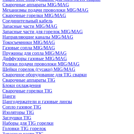
Сварочные аппараты MIG/MAG
Механизмы подачи проволоки MIG/MAG
Сварочные горелки MIG/MAG
Соединительный кабель
Запасные части MIG/MAG
Запасные части для горелок MIG/MAG
Направляющие каналы MIG/MAG
Токосъемники MIG/MAG
Газовые сопла MIG/MAG
Пружины для сопла MIG/MAG
Диффузоры газовые MIG/MAG
Ролики подачи проволоки MIG/MAG
Шейки горелок (гусаки) MIG/MAG
Сварочное оборудование для TIG сварки
Сварочные аппараты TIG
Блоки охлаждения
Сварочные горелки TIG
Цанги
Цангодержатели и газовые линзы
Сопло газовое TIG
Изоляторы TIG
Заглушки TIG
Наборы для TIG горелки
Головки TIG горелок
Запасные части TIG