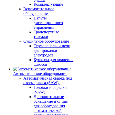
Комплектующие
Вспомогательное
оборудование
Пульты
дистанционного
управления
Транспортные
тележки
Сушильное оборудование
Термопеналы и печи
для прокалки
электродов
Бункеры для хранения
флюсов
Автоматическое оборудование
Автоматическая сварка под
слоем флюса (SAW)
Головки и горелки
(SAW)
Дополнительные
оснащение и опции
для оборудования
автоматической