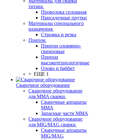
Материалы для сварки
титана
Проволока сплошная
Присадочные прутки
Материалы специального
назначения
Строжка и резка
Припои
Припои оловянно-
свинцовые
Припои
высокотехнологичные
Олово и баббит
+ ЕЩЕ 1
Сварочное оборудование
Сварочное оборудование
для MMA сварки
Сварочные аппараты
MMA
Запасные части MMA
Сварочное оборудование
для MIG/MAG сварки
Сварочные аппараты
MIG/MAG