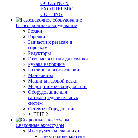
GOUGING &
EXOTHERMIC
CUTTING
Газосварочное оборудование
Резаки
Горелки
Запчасти к резакам и
горелкам
Редукторы
Газовые вентили для сварки
Рукава напорные
Баллоны для газосварки
Манометры
Машины газовой резки
Медицинское оборудование
Оборудование для
газораспределительных
систем
Сетевое оборудование
+ ЕЩЕ 2
Сварочные аксессуары
Инструменты сварщика
Электрододержатели