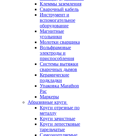
Клеммы заземления
Сварочный кабель
Инструмент и
вспомогательное
оборудование
Магнитные
угольники
Молотки сварщика
Вольфрамовые
электроды и
приспособления
Системы вытяжки
сварочных дымов
Керамические
подкладки
Упаковка Marathon
Pac
Маркеры
Абразивные круги
Круги отрезные по
металлу
Круги зачистные
Круги лепестковые
тарельчатые
Самозацепляемые