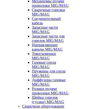
Механизмы подачи
проволоки MIG/MAG
Сварочные горелки
MIG/MAG
Соединительный
кабель
Запасные части
MIG/MAG
Запасные части для
горелок MIG/MAG
Направляющие
каналы MIG/MAG
Токосъемники
MIG/MAG
Газовые сопла
MIG/MAG
Пружины для сопла
MIG/MAG
Диффузоры газовые
MIG/MAG
Ролики подачи
проволоки MIG/MAG
Шейки горелок
(гусаки) MIG/MAG
Сварочное оборудование