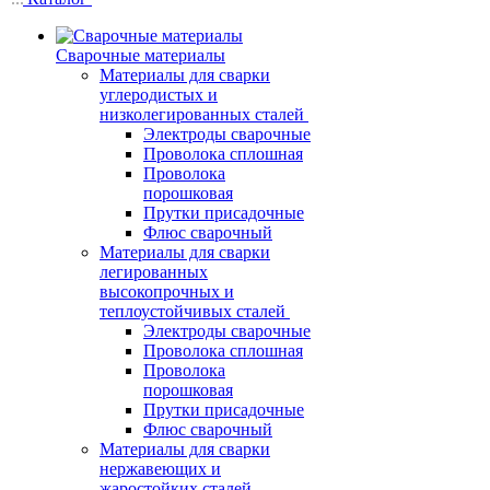
Сварочные материалы
Материалы для сварки
углеродистых и
низколегированных сталей
Электроды сварочные
Проволока сплошная
Проволока
порошковая
Прутки присадочные
Флюс сварочный
Материалы для сварки
легированных
высокопрочных и
теплоустойчивых сталей
Электроды сварочные
Проволока сплошная
Проволока
порошковая
Прутки присадочные
Флюс сварочный
Материалы для сварки
нержавеющих и
жаростойких сталей