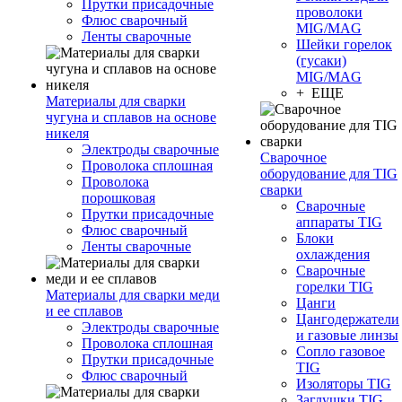
Прутки присадочные
проволоки
Флюс сварочный
MIG/MAG
Ленты сварочные
Шейки горелок
(гусаки)
MIG/MAG
+ ЕЩЕ
Материалы для сварки
чугуна и сплавов на основе
никеля
Электроды сварочные
Сварочное
Проволока сплошная
оборудование для TIG
Проволока
сварки
порошковая
Сварочные
Прутки присадочные
аппараты TIG
Флюс сварочный
Блоки
Ленты сварочные
охлаждения
Сварочные
горелки TIG
Материалы для сварки меди
Цанги
и ее сплавов
Цангодержатели
Электроды сварочные
и газовые линзы
Проволока сплошная
Сопло газовое
Прутки присадочные
TIG
Флюс сварочный
Изоляторы TIG
Заглушки TIG