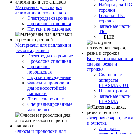
Наборы для TIG
Материалы для сварки
горелки
алюминия и его сплавов
Головки TIG
Электроды сварочные
горелок
Проволока сплошная
Запасные части
Прутки присадочные
TIG
+ ЕЩЕ
Материалы для наплавки и
ремонта деталей
Электроды сварочные
Воздушно-плазменная
Проволока сплошная
сварка, резка и
Проволока
строжка
порошковая
Сварочные
Прутки присадочные
аппараты
Флюсы и проволоки
PLASMA CUT
для износостойкой
Плазмотроны
наплавки
Запасные части
Ленты сварочные
PLASMA
Специализированные
материалы
Лазерная сварка, резка
и очистка
Аппараты
Флюсы и проволоки для
лазерной сварки