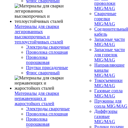
Флюс сварочный
проволоки
MIG/MAG
Сварочные
горелки
MIG/MAG
Материалы для сварки
Соединительны
легированных
кабель
высокопрочных и
Запасные части
теплоустойчивых сталей
MIG/MAG
Электроды сварочные
Запасные части
Проволока сплошная
для горелок
Проволока
MIG/MAG
порошковая
Направляющие
Прутки присадочные
каналы
Флюс сварочный
MIG/MAG
Токосъемники
MIG/MAG
Газовые сопла
Материалы для сварки
MIG/MAG
нержавеющих и
Пружины для
жаростойких сталей
сопла MIG/MAG
Электроды сварочные
Диффузоры
Проволока сплошная
газовые
Проволока
MIG/MAG
порошковая
Ролики подачи