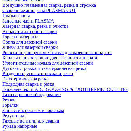
Воздушно-плазменная сварка, резка и строжка
Сварочные аппараты PLASMA CUT
Плазмотроны
Запасные части PLASMA
Лазерная сварка, резка и очистка
Аппараты лазерной сварки
Горелки лазерные
Сопла для лазерной сварки
Линзы для лазерной сварки
Ролики подающего механизма для лазерного аппарата
Каналы направляющие для лазерного аппарата
Уплотнительные кольца для лазерной сварки
Дуговая строжка и экзотермическая резка
Воздушно-дуговая строжка и резка
Экзотермическая резка
Подводная сварка и резка
Запасные части ARC GOUGING & EXOTHERMIC CUTTING
Газосварочное оборудование
Резаки
Горелки
Запчасти к резакам и горелкам
Редукторы
Газовые вентили для сварки
Рукава напорные