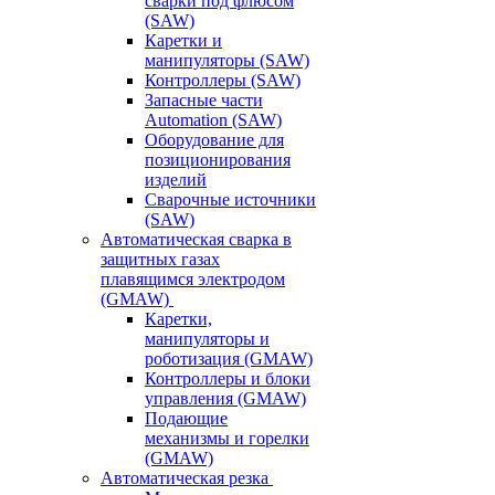
сварки под флюсом
(SAW)
Каретки и
манипуляторы (SAW)
Контроллеры (SAW)
Запасные части
Automation (SAW)
Оборудование для
позиционирования
изделий
Сварочные источники
(SAW)
Автоматическая сварка в
защитных газах
плавящимся электродом
(GMAW)
Каретки,
манипуляторы и
роботизация (GMAW)
Контроллеры и блоки
управления (GMAW)
Подающие
механизмы и горелки
(GMAW)
Автоматическая резка