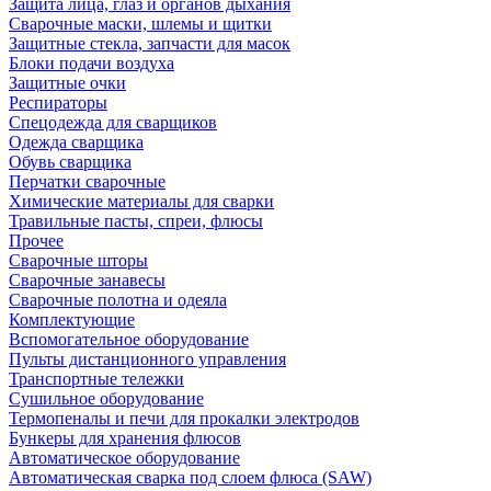
Защита лица, глаз и органов дыхания
Сварочные маски, шлемы и щитки
Защитные стекла, запчасти для масок
Блоки подачи воздуха
Защитные очки
Респираторы
Спецодежда для сварщиков
Одежда сварщика
Обувь сварщика
Перчатки сварочные
Химические материалы для сварки
Травильные пасты, спреи, флюсы
Прочее
Сварочные шторы
Сварочные занавесы
Сварочные полотна и одеяла
Комплектующие
Вспомогательное оборудование
Пульты дистанционного управления
Транспортные тележки
Сушильное оборудование
Термопеналы и печи для прокалки электродов
Бункеры для хранения флюсов
Автоматическое оборудование
Автоматическая сварка под слоем флюса (SAW)