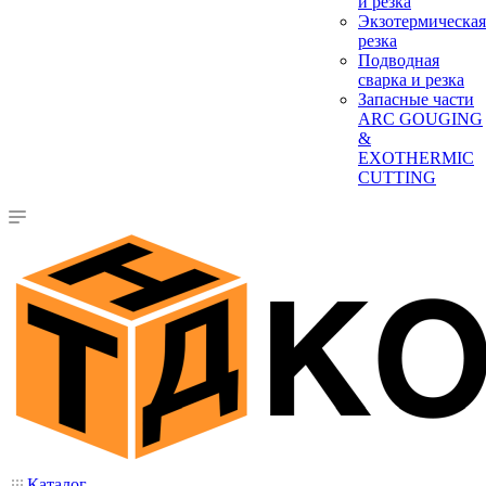
и резка
Экзотермическая
резка
Подводная
сварка и резка
Запасные части
ARC GOUGING
&
EXOTHERMIC
CUTTING
Каталог