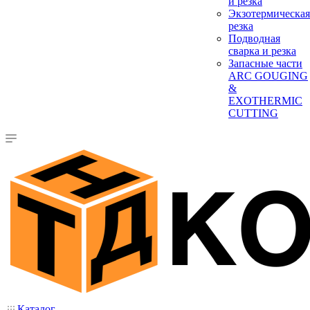
и резка
Экзотермическая
резка
Подводная
сварка и резка
Запасные части
ARC GOUGING
&
EXOTHERMIC
CUTTING
Каталог