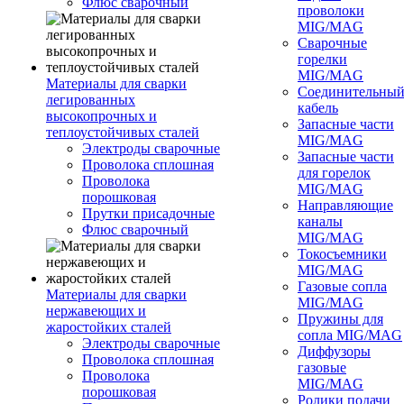
Флюс сварочный
проволоки
MIG/MAG
Сварочные
горелки
MIG/MAG
Материалы для сварки
Соединительны
легированных
кабель
высокопрочных и
Запасные части
теплоустойчивых сталей
MIG/MAG
Электроды сварочные
Запасные части
Проволока сплошная
для горелок
Проволока
MIG/MAG
порошковая
Направляющие
Прутки присадочные
каналы
Флюс сварочный
MIG/MAG
Токосъемники
MIG/MAG
Газовые сопла
Материалы для сварки
MIG/MAG
нержавеющих и
Пружины для
жаростойких сталей
сопла MIG/MAG
Электроды сварочные
Диффузоры
Проволока сплошная
газовые
Проволока
MIG/MAG
порошковая
Ролики подачи