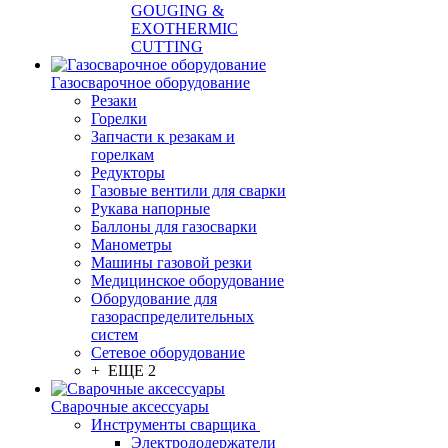
GOUGING &
EXOTHERMIC
CUTTING
Газосварочное оборудование
Резаки
Горелки
Запчасти к резакам и
горелкам
Редукторы
Газовые вентили для сварки
Рукава напорные
Баллоны для газосварки
Манометры
Машины газовой резки
Медицинское оборудование
Оборудование для
газораспределительных
систем
Сетевое оборудование
+ ЕЩЕ 2
Сварочные аксессуары
Инструменты сварщика
Электрододержатели