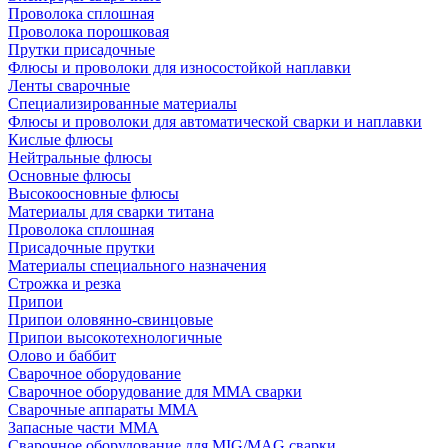
Проволока сплошная
Проволока порошковая
Прутки присадочные
Флюсы и проволоки для износостойкой наплавки
Ленты сварочные
Специализированные материалы
Флюсы и проволоки для автоматической сварки и наплавки
Кислые флюсы
Нейтральные флюсы
Основные флюсы
Высокоосновные флюсы
Материалы для сварки титана
Проволока сплошная
Присадочные прутки
Материалы специального назначения
Строжка и резка
Припои
Припои оловянно-свинцовые
Припои высокотехнологичные
Олово и баббит
Сварочное оборудование
Сварочное оборудование для MMA сварки
Сварочные аппараты MMA
Запасные части MMA
Сварочное оборудование для MIG/MAG сварки