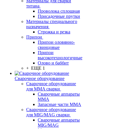
Материалы для сварки
титана
Проволока сплошная
Присадочные прутки
Материалы специального
назначения
Строжка и резка
Припои
Припои оловянно-
свинцовые
Припои
высокотехнологичные
Олово и баббит
+ ЕЩЕ 1
Сварочное оборудование
Сварочное оборудование
для MMA сварки
Сварочные аппараты
MMA
Запасные части MMA
Сварочное оборудование
для MIG/MAG сварки
Сварочные аппараты
MIG/MAG