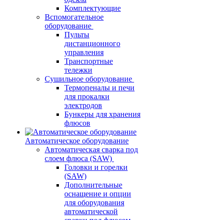
Комплектующие
Вспомогательное
оборудование
Пульты
дистанционного
управления
Транспортные
тележки
Сушильное оборудование
Термопеналы и печи
для прокалки
электродов
Бункеры для хранения
флюсов
Автоматическое оборудование
Автоматическая сварка под
слоем флюса (SAW)
Головки и горелки
(SAW)
Дополнительные
оснащение и опции
для оборудования
автоматической