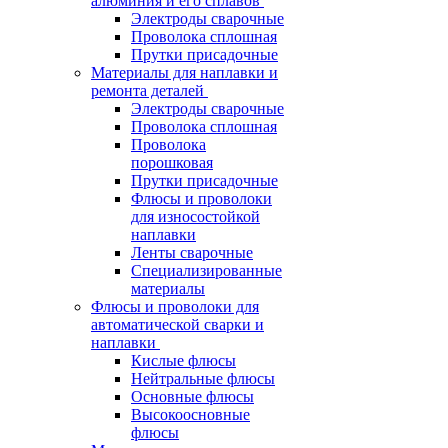
алюминия и его сплавов
Электроды сварочные
Проволока сплошная
Прутки присадочные
Материалы для наплавки и
ремонта деталей
Электроды сварочные
Проволока сплошная
Проволока
порошковая
Прутки присадочные
Флюсы и проволоки
для износостойкой
наплавки
Ленты сварочные
Специализированные
материалы
Флюсы и проволоки для
автоматической сварки и
наплавки
Кислые флюсы
Нейтральные флюсы
Основные флюсы
Высокоосновные
флюсы