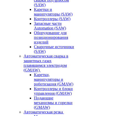
сварки под флюсом
(SAW)
Каретки и
манипуляторы (SAW)
Контроллеры (SAW)
Запасные части
Automation (SAW)
Оборудование для
позиционирования
изделий
Сварочные источники
(SAW)
Автоматическая сварка в
защитных газах
плавящимся электродом
(GMAW)
Каретки,
манипуляторы и
роботизация (GMAW)
Контроллеры и блоки
управления (GMAW)
Подающие
механизмы и горелки
(GMAW)
Автоматическая резка