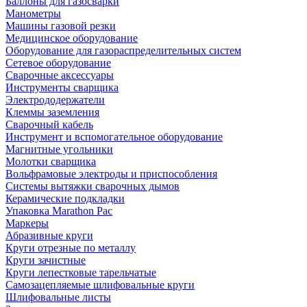
Баллоны для газосварки
Манометры
Машины газовой резки
Медицинское оборудование
Оборудование для газораспределительных систем
Сетевое оборудование
Сварочные аксессуары
Инструменты сварщика
Электрододержатели
Клеммы заземления
Сварочный кабель
Инструмент и вспомогательное оборудование
Магнитные угольники
Молотки сварщика
Вольфрамовые электроды и приспособления
Системы вытяжки сварочных дымов
Керамические подкладки
Упаковка Marathon Pac
Маркеры
Абразивные круги
Круги отрезные по металлу
Круги зачистные
Круги лепестковые тарельчатые
Самозацепляемые шлифовальные круги
Шлифовальные листы