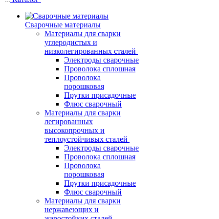
Сварочные материалы
Материалы для сварки
углеродистых и
низколегированных сталей
Электроды сварочные
Проволока сплошная
Проволока
порошковая
Прутки присадочные
Флюс сварочный
Материалы для сварки
легированных
высокопрочных и
теплоустойчивых сталей
Электроды сварочные
Проволока сплошная
Проволока
порошковая
Прутки присадочные
Флюс сварочный
Материалы для сварки
нержавеющих и
жаростойких сталей