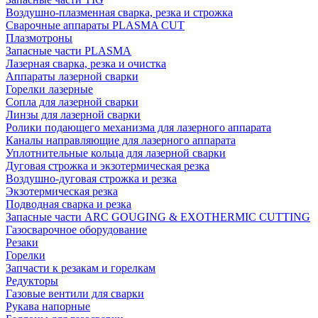
Воздушно-плазменная сварка, резка и строжка
Сварочные аппараты PLASMA CUT
Плазмотроны
Запасные части PLASMA
Лазерная сварка, резка и очистка
Аппараты лазерной сварки
Горелки лазерные
Сопла для лазерной сварки
Линзы для лазерной сварки
Ролики подающего механизма для лазерного аппарата
Каналы направляющие для лазерного аппарата
Уплотнительные кольца для лазерной сварки
Дуговая строжка и экзотермическая резка
Воздушно-дуговая строжка и резка
Экзотермическая резка
Подводная сварка и резка
Запасные части ARC GOUGING & EXOTHERMIC CUTTING
Газосварочное оборудование
Резаки
Горелки
Запчасти к резакам и горелкам
Редукторы
Газовые вентили для сварки
Рукава напорные