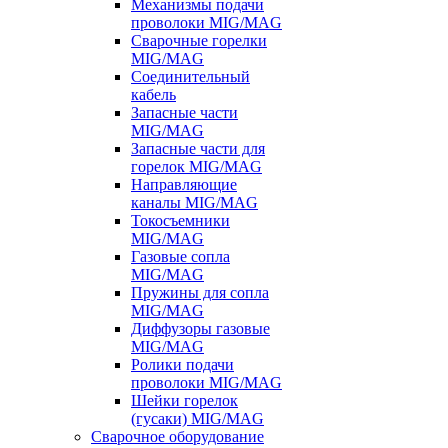
Механизмы подачи
проволоки MIG/MAG
Сварочные горелки
MIG/MAG
Соединительный
кабель
Запасные части
MIG/MAG
Запасные части для
горелок MIG/MAG
Направляющие
каналы MIG/MAG
Токосъемники
MIG/MAG
Газовые сопла
MIG/MAG
Пружины для сопла
MIG/MAG
Диффузоры газовые
MIG/MAG
Ролики подачи
проволоки MIG/MAG
Шейки горелок
(гусаки) MIG/MAG
Сварочное оборудование