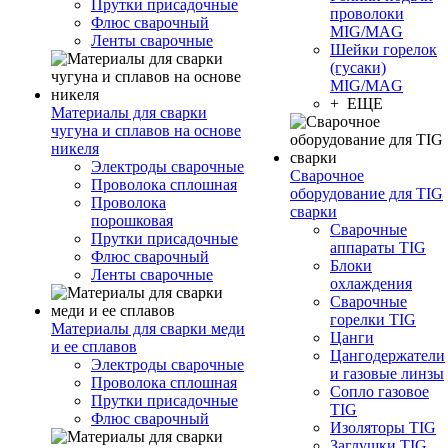
Прутки присадочные
проволоки
Флюс сварочный
MIG/MAG
Ленты сварочные
Шейки горелок
(гусаки)
MIG/MAG
+ ЕЩЕ
Материалы для сварки
чугуна и сплавов на основе
никеля
Электроды сварочные
Сварочное
Проволока сплошная
оборудование для TIG
Проволока
сварки
порошковая
Сварочные
Прутки присадочные
аппараты TIG
Флюс сварочный
Блоки
Ленты сварочные
охлаждения
Сварочные
горелки TIG
Материалы для сварки меди
Цанги
и ее сплавов
Цангодержатели
Электроды сварочные
и газовые линзы
Проволока сплошная
Сопло газовое
Прутки присадочные
TIG
Флюс сварочный
Изоляторы TIG
Заглушки TIG