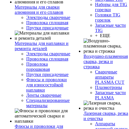
Наборы для TIG
Материалы для сварки
горелки
алюминия и его сплавов
Головки TIG
Электроды сварочные
горелок
Проволока сплошная
Запасные части
Прутки присадочные
TIG
+ ЕЩЕ
Материалы для наплавки и
ремонта деталей
Электроды сварочные
Воздушно-плазменная
Проволока сплошная
сварка, резка и
Проволока
строжка
порошковая
Сварочные
Прутки присадочные
аппараты
Флюсы и проволоки
PLASMA CUT
для износостойкой
Плазмотроны
наплавки
Запасные части
Ленты сварочные
PLASMA
Специализированные
материалы
Лазерная сварка, резка
и очистка
Аппараты
Флюсы и проволоки для
лазерной сварки