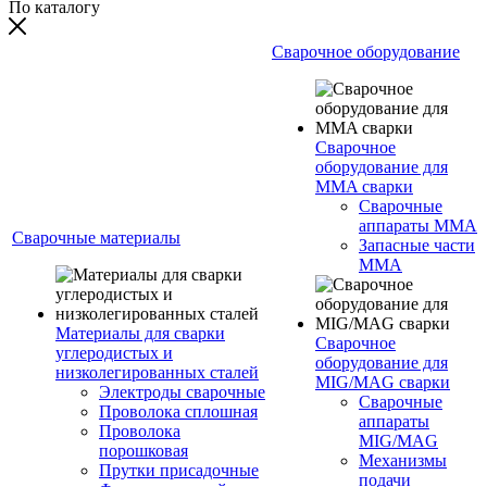
По каталогу
Сварочное оборудование
Сварочное
оборудование для
MMA сварки
Сварочные
аппараты MMA
Сварочные материалы
Запасные части
MMA
Материалы для сварки
Сварочное
углеродистых и
оборудование для
низколегированных сталей
MIG/MAG сварки
Электроды сварочные
Сварочные
Проволока сплошная
аппараты
Проволока
MIG/MAG
порошковая
Механизмы
Прутки присадочные
подачи