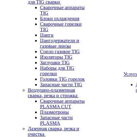
для TIG сварки
Сварочные аппараты
TIG
Блоки охлаждения
Сварочные горелки
TIG
Цанги
Цангодержатели и
газовые линзы
Сопло газовое TIG
Изоляторы TIG
Заглушки TIG
Наборы для TIG
горелки
Услуг
Головки TIG горелок
Запасные части TIG
Воздушно-плазменная
сварка, резка и строжка
Сварочные аппараты
PLASMA CUT
Плазмотроны
Запасные части
PLASMA
Лазерная сварка, резка и
очистка