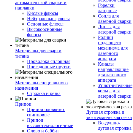
автоматической сварки и
Горелки
наплавки
лазерные
Кислые флюсы
Сопла для
Нейтральные флюсы
лазерной сварки
Основные флюсы
Линзы для
Высокоосновные
лазерной сварки
флюсы
Ролики
подающего
механизма для
Материалы для сварки
лазерного
титана
аппарата
Проволока сплошная
Каналы
Присадочные прутки
направляющие
для лазерного
аппарата
Материалы специального
Уплотнительные
назначения
кольца для
Строжка и резка
лазерной сварки
Припои
Припои оловянно-
Дуговая строжка и
свинцовые
экзотермическая резка
Припои
Воздушно-
высокотехнологичные
дуговая строжка
Олово и баббит