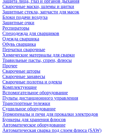
Защита лица, глаз и органов дыхания
Сварочные маски, шлемы и щитки
Защитные стекла, запчасти для масок
Блоки подачи воздуха
Защитные очки
Респираторы
Спецодежда для сварщиков
Одежда сварщика
Обувь сварщика
Перчатки сварочные
Химические материалы для сварки
Травильные пасты, спреи, флюсы
Прочее
Сварочные шторы
Сварочные занавесы
Сварочные полотна и одеяла
Комплектующие
Вспомогательное оборудование
Пульты дистанционного управления
Транспортные тележки
Сушильное оборудование
Термопеналы и печи для прокалки электродов
Бункеры для хранения флюсов
Автоматическое оборудование
Автоматическая сварка под слоем флюса (SAW)