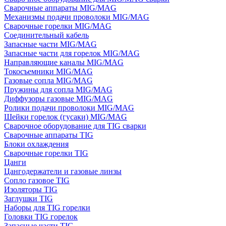
Сварочные аппараты MIG/MAG
Механизмы подачи проволоки MIG/MAG
Сварочные горелки MIG/MAG
Соединительный кабель
Запасные части MIG/MAG
Запасные части для горелок MIG/MAG
Направляющие каналы MIG/MAG
Токосъемники MIG/MAG
Газовые сопла MIG/MAG
Пружины для сопла MIG/MAG
Диффузоры газовые MIG/MAG
Ролики подачи проволоки MIG/MAG
Шейки горелок (гусаки) MIG/MAG
Сварочное оборудование для TIG сварки
Сварочные аппараты TIG
Блоки охлаждения
Сварочные горелки TIG
Цанги
Цангодержатели и газовые линзы
Сопло газовое TIG
Изоляторы TIG
Заглушки TIG
Наборы для TIG горелки
Головки TIG горелок
Запасные части TIG