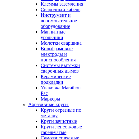
Клеммы заземления
Сварочный кабель
Инструмент и
вспомогательное
оборудование
Магнитные
угольники
Молотки сварщика
Вольфрамовые
электроды и
приспособления
Системы вытяжки
сварочных дымов
Керамические
подкладки
Упаковка Marathon
Pac
Маркеры
Абразивные круги
Круги отрезные по
металлу
Круги зачистные
Круги лепестковые
тарельчатые
Самозацепляемые