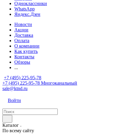
Одноклассники
WhatsApp
Яндекс.Дзен
Новости
Акции
Доставка
Оплата
О компании
Как купить
Контакты
Обзоры
...
+7 (495) 225-95-78
+7 (495) 225-95-78
Многоканальный
sale@ktnd.ru
Войти
Каталог
По всему сайту