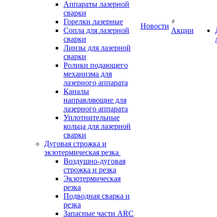
Аппараты лазерной
сварки
Горелки лазерные
Новости
Сопла для лазерной
Акции
сварки
Линзы для лазерной
сварки
Ролики подающего
механизма для
лазерного аппарата
Каналы
направляющие для
лазерного аппарата
Уплотнительные
кольца для лазерной
сварки
Дуговая строжка и
экзотермическая резка
Воздушно-дуговая
строжка и резка
Экзотермическая
резка
Подводная сварка и
резка
Запасные части ARC