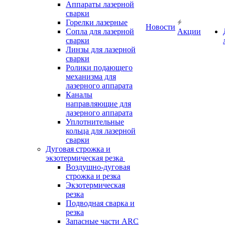
Аппараты лазерной
сварки
Горелки лазерные
Новости
Сопла для лазерной
Акции
сварки
Линзы для лазерной
сварки
Ролики подающего
механизма для
лазерного аппарата
Каналы
направляющие для
лазерного аппарата
Уплотнительные
кольца для лазерной
сварки
Дуговая строжка и
экзотермическая резка
Воздушно-дуговая
строжка и резка
Экзотермическая
резка
Подводная сварка и
резка
Запасные части ARC