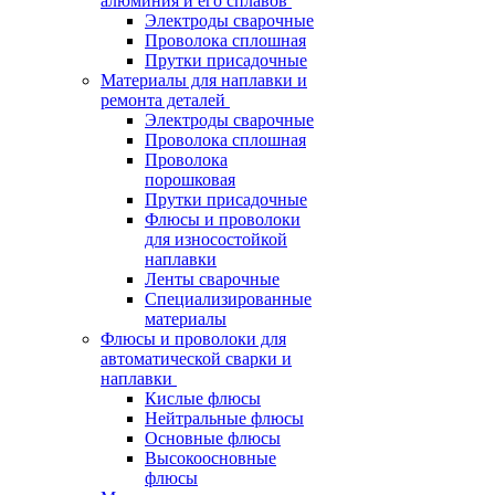
алюминия и его сплавов
Электроды сварочные
Проволока сплошная
Прутки присадочные
Материалы для наплавки и
ремонта деталей
Электроды сварочные
Проволока сплошная
Проволока
порошковая
Прутки присадочные
Флюсы и проволоки
для износостойкой
наплавки
Ленты сварочные
Специализированные
материалы
Флюсы и проволоки для
автоматической сварки и
наплавки
Кислые флюсы
Нейтральные флюсы
Основные флюсы
Высокоосновные
флюсы