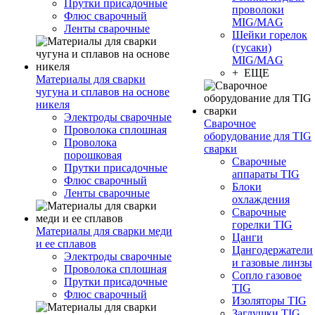
Прутки присадочные
проволоки
Флюс сварочный
MIG/MAG
Ленты сварочные
Шейки горелок
(гусаки)
MIG/MAG
+ ЕЩЕ
Материалы для сварки
чугуна и сплавов на основе
никеля
Электроды сварочные
Сварочное
Проволока сплошная
оборудование для TIG
Проволока
сварки
порошковая
Сварочные
Прутки присадочные
аппараты TIG
Флюс сварочный
Блоки
Ленты сварочные
охлаждения
Сварочные
горелки TIG
Материалы для сварки меди
Цанги
и ее сплавов
Цангодержатели
Электроды сварочные
и газовые линзы
Проволока сплошная
Сопло газовое
Прутки присадочные
TIG
Флюс сварочный
Изоляторы TIG
Заглушки TIG