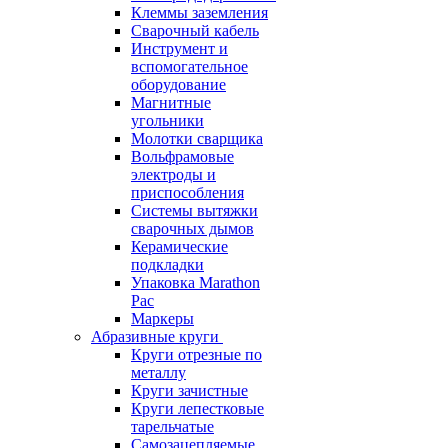
Клеммы заземления
Сварочный кабель
Инструмент и
вспомогательное
оборудование
Магнитные
угольники
Молотки сварщика
Вольфрамовые
электроды и
приспособления
Системы вытяжки
сварочных дымов
Керамические
подкладки
Упаковка Marathon
Pac
Маркеры
Абразивные круги
Круги отрезные по
металлу
Круги зачистные
Круги лепестковые
тарельчатые
Самозацепляемые