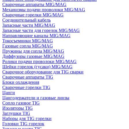
Сварочные аппараты MIG/MAG
Механизмы подачи проволоки MIG/MAG
Сварочные горелки MIG/MAG
Соединительный кабель
Запасные части MIG/MAG
Запасные части для горелок MIG/MAG
Направляющие каналы MIG/MAG
Токосъемники MIG/MAG
Газовые сопла MIG/MAG
Пружины для сопла MIG/MAG
Диффузоры газовые MIG/MAG
Ролики подачи проволоки MIG/MAG
Шейки горелок (гусаки) MIG/MAG
Сварочное оборудование для TIG сварки
Сварочные аппараты TIG
Блоки охлаждения
Сварочные горелки TIG
Цанги
Цангодержатели и газовые линзы
Сопло газовое TIG
Изоляторы TIG
Заглушки TIG
Наборы для TIG горелки
Головки TIG горелок
Запасные части TIG