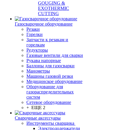
GOUGING &
EXOTHERMIC
CUTTING
Газосварочное оборудование
Резаки
Горелки
Запчасти к резакам и
горелкам
Редукторы
Газовые вентили для сварки
Рукава напорные
Баллоны для газосварки
Манометры
Машины газовой резки
Медицинское оборудование
Оборудование для
газораспределительных
систем
Сетевое оборудование
+ ЕЩЕ 2
Сварочные аксессуары
Инструменты сварщика
Электрододержатели