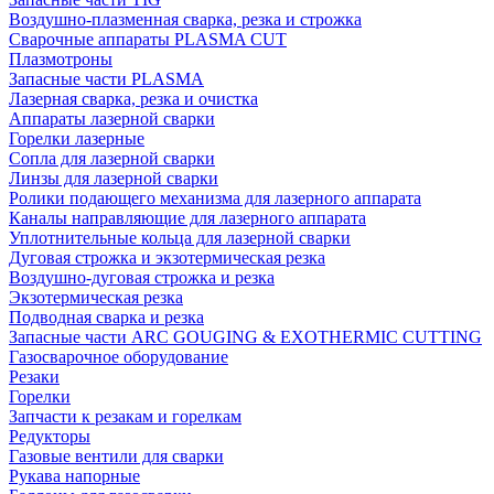
Воздушно-плазменная сварка, резка и строжка
Сварочные аппараты PLASMA CUT
Плазмотроны
Запасные части PLASMA
Лазерная сварка, резка и очистка
Аппараты лазерной сварки
Горелки лазерные
Сопла для лазерной сварки
Линзы для лазерной сварки
Ролики подающего механизма для лазерного аппарата
Каналы направляющие для лазерного аппарата
Уплотнительные кольца для лазерной сварки
Дуговая строжка и экзотермическая резка
Воздушно-дуговая строжка и резка
Экзотермическая резка
Подводная сварка и резка
Запасные части ARC GOUGING & EXOTHERMIC CUTTING
Газосварочное оборудование
Резаки
Горелки
Запчасти к резакам и горелкам
Редукторы
Газовые вентили для сварки
Рукава напорные