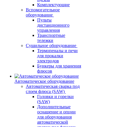
Комплектующие
Вспомогательное
оборудование
Пульты
дистанционного
управления
Транспортные
тележки
Сушильное оборудование
Термопеналы и печи
для прокалки
электродов
Бункеры для хранения
флюсов
Автоматическое оборудование
Автоматическая сварка под
слоем флюса (SAW)
Головки и горелки
(SAW)
Дополнительные
оснащение и опции
для оборудования
автоматической