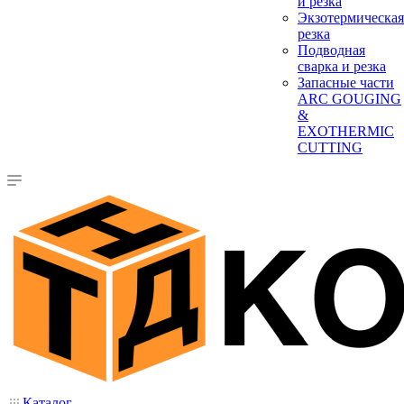
и резка
Экзотермическая
резка
Подводная
сварка и резка
Запасные части
ARC GOUGING
&
EXOTHERMIC
CUTTING
Каталог