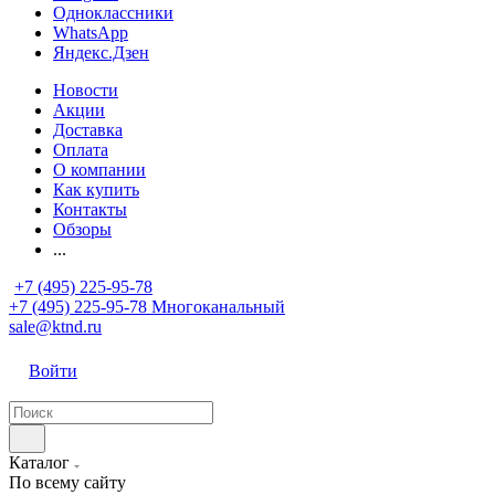
Одноклассники
WhatsApp
Яндекс.Дзен
Новости
Акции
Доставка
Оплата
О компании
Как купить
Контакты
Обзоры
...
+7 (495) 225-95-78
+7 (495) 225-95-78
Многоканальный
sale@ktnd.ru
Войти
Каталог
По всему сайту