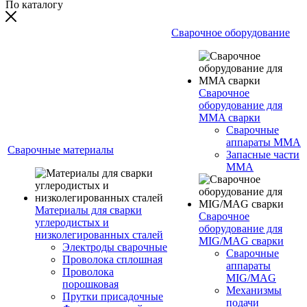
По каталогу
Сварочное оборудование
Сварочное
оборудование для
MMA сварки
Сварочные
аппараты MMA
Сварочные материалы
Запасные части
MMA
Материалы для сварки
Сварочное
углеродистых и
оборудование для
низколегированных сталей
MIG/MAG сварки
Электроды сварочные
Сварочные
Проволока сплошная
аппараты
Проволока
MIG/MAG
порошковая
Механизмы
Прутки присадочные
подачи