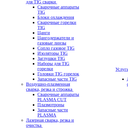
для TIG сварки
Сварочные аппараты
TIG
Блоки охлаждения
Сварочные горелки
TIG
Цанги
Цангодержатели и
газовые линзы
Сопло газовое TIG
Изоляторы TIG
Заглушки TIG
Наборы для TIG
горелки
Услуг
Головки TIG горелок
Запасные части TIG
Воздушно-плазменная
сварка, резка и строжка
Сварочные аппараты
PLASMA CUT
Плазмотроны
Запасные части
PLASMA
Лазерная сварка, резка и
очистка