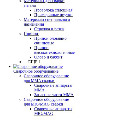
Материалы для сварки
титана
Проволока сплошная
Присадочные прутки
Материалы специального
назначения
Строжка и резка
Припои
Припои оловянно-
свинцовые
Припои
высокотехнологичные
Олово и баббит
+ ЕЩЕ 1
Сварочное оборудование
Сварочное оборудование
для MMA сварки
Сварочные аппараты
MMA
Запасные части MMA
Сварочное оборудование
для MIG/MAG сварки
Сварочные аппараты
MIG/MAG