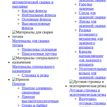
автоматической сварки и
Горелки
наплавки
лазерные
Кислые флюсы
Сопла для
Нейтральные флюсы
лазерной сварки
Основные флюсы
Линзы для
Высокоосновные
лазерной сварки
флюсы
Ролики
подающего
механизма для
Материалы для сварки
лазерного
титана
аппарата
Проволока сплошная
Каналы
Присадочные прутки
направляющие
для лазерного
аппарата
Материалы специального
Уплотнительные
назначения
кольца для
Строжка и резка
лазерной сварки
Припои
Припои оловянно-
Дуговая строжка и
свинцовые
экзотермическая резка
Припои
Воздушно-
высокотехнологичные
дуговая строжка
Олово и баббит