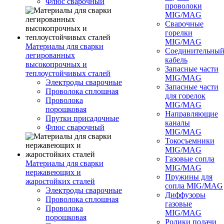
Флюс сварочный
проволоки
MIG/MAG
Сварочные
горелки
MIG/MAG
Материалы для сварки
Соединительны
легированных
кабель
высокопрочных и
Запасные части
теплоустойчивых сталей
MIG/MAG
Электроды сварочные
Запасные части
Проволока сплошная
для горелок
Проволока
MIG/MAG
порошковая
Направляющие
Прутки присадочные
каналы
Флюс сварочный
MIG/MAG
Токосъемники
MIG/MAG
Газовые сопла
Материалы для сварки
MIG/MAG
нержавеющих и
Пружины для
жаростойких сталей
сопла MIG/MAG
Электроды сварочные
Диффузоры
Проволока сплошная
газовые
Проволока
MIG/MAG
порошковая
Ролики подачи