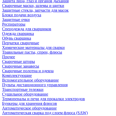
Защита лица, глаз и органов дыхания
Сварочные маски, шлемы и щитки
Защитные стекла, запчасти для масок
Блоки подачи воздуха
Защитные очки
Респираторы
Спецодежда для сварщиков
Одежда сварщика
Обувь сварщика
Перчатки сварочные
Химические материалы для сварки
Травильные пасты, спреи, флюсы
Прочее
Сварочные шторы
Сварочные занавесы
Сварочные полотна и одеяла
Комплектующие
Вспомогательное оборудование
Пульты дистанционного управления
Транспортные тележки
Сушильное оборудование
Термопеналы и печи для прокалки электродов
Бункеры для хранения флюсов
Автоматическое оборудование
Автоматическая сварка под слоем флюса (SAW)