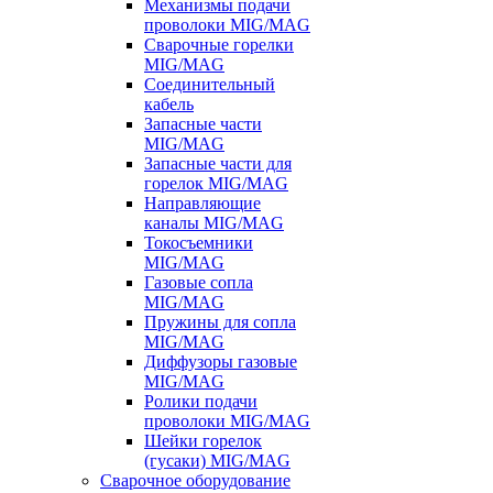
Механизмы подачи
проволоки MIG/MAG
Сварочные горелки
MIG/MAG
Соединительный
кабель
Запасные части
MIG/MAG
Запасные части для
горелок MIG/MAG
Направляющие
каналы MIG/MAG
Токосъемники
MIG/MAG
Газовые сопла
MIG/MAG
Пружины для сопла
MIG/MAG
Диффузоры газовые
MIG/MAG
Ролики подачи
проволоки MIG/MAG
Шейки горелок
(гусаки) MIG/MAG
Сварочное оборудование