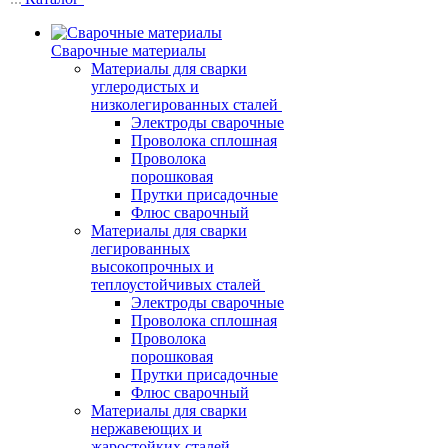
Сварочные материалы
Материалы для сварки
углеродистых и
низколегированных сталей
Электроды сварочные
Проволока сплошная
Проволока
порошковая
Прутки присадочные
Флюс сварочный
Материалы для сварки
легированных
высокопрочных и
теплоустойчивых сталей
Электроды сварочные
Проволока сплошная
Проволока
порошковая
Прутки присадочные
Флюс сварочный
Материалы для сварки
нержавеющих и
жаростойких сталей