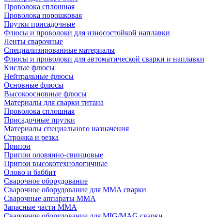
Проволока сплошная
Проволока порошковая
Прутки присадочные
Флюсы и проволоки для износостойкой наплавки
Ленты сварочные
Специализированные материалы
Флюсы и проволоки для автоматической сварки и наплавки
Кислые флюсы
Нейтральные флюсы
Основные флюсы
Высокоосновные флюсы
Материалы для сварки титана
Проволока сплошная
Присадочные прутки
Материалы специального назначения
Строжка и резка
Припои
Припои оловянно-свинцовые
Припои высокотехнологичные
Олово и баббит
Сварочное оборудование
Сварочное оборудование для MMA сварки
Сварочные аппараты MMA
Запасные части MMA
Сварочное оборудование для MIG/MAG сварки