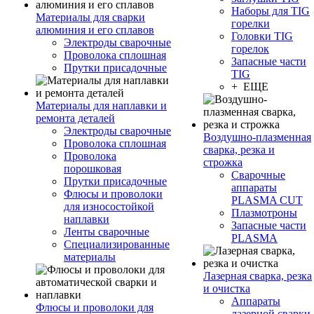
Наборы для TIG
Материалы для сварки
горелки
алюминия и его сплавов
Головки TIG
Электроды сварочные
горелок
Проволока сплошная
Запасные части
Прутки присадочные
TIG
+ ЕЩЕ
Материалы для наплавки и
ремонта деталей
Электроды сварочные
Воздушно-плазменная
Проволока сплошная
сварка, резка и
Проволока
строжка
порошковая
Сварочные
Прутки присадочные
аппараты
Флюсы и проволоки
PLASMA CUT
для износостойкой
Плазмотроны
наплавки
Запасные части
Ленты сварочные
PLASMA
Специализированные
материалы
Лазерная сварка, резка
и очистка
Аппараты
Флюсы и проволоки для
лазерной сварки