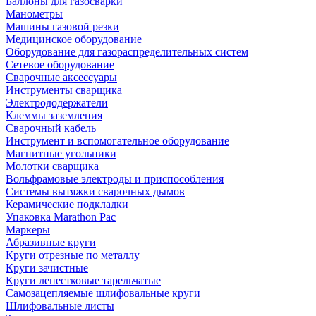
Баллоны для газосварки
Манометры
Машины газовой резки
Медицинское оборудование
Оборудование для газораспределительных систем
Сетевое оборудование
Сварочные аксессуары
Инструменты сварщика
Электрододержатели
Клеммы заземления
Сварочный кабель
Инструмент и вспомогательное оборудование
Магнитные угольники
Молотки сварщика
Вольфрамовые электроды и приспособления
Системы вытяжки сварочных дымов
Керамические подкладки
Упаковка Marathon Pac
Маркеры
Абразивные круги
Круги отрезные по металлу
Круги зачистные
Круги лепестковые тарельчатые
Самозацепляемые шлифовальные круги
Шлифовальные листы