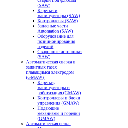
сварки под флюсом
(SAW)
Каретки и
манипуляторы (SAW)
Контроллеры (SAW)
Запасные части
Automation (SAW)
Оборудование для
позиционирования
изделий
Сварочные источники
(SAW)
Автоматическая сварка в
защитных газах
плавящимся электродом
(GMAW)
Каретки,
манипуляторы и
роботизация (GMAW)
Контроллеры и блоки
управления (GMAW)
Подающие
механизмы и горелки
(GMAW)
Автоматическая резка