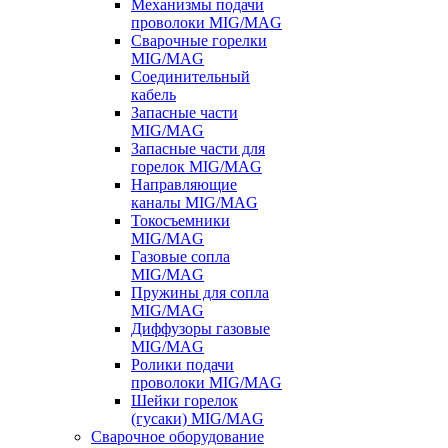
Механизмы подачи
проволоки MIG/MAG
Сварочные горелки
MIG/MAG
Соединительный
кабель
Запасные части
MIG/MAG
Запасные части для
горелок MIG/MAG
Направляющие
каналы MIG/MAG
Токосъемники
MIG/MAG
Газовые сопла
MIG/MAG
Пружины для сопла
MIG/MAG
Диффузоры газовые
MIG/MAG
Ролики подачи
проволоки MIG/MAG
Шейки горелок
(гусаки) MIG/MAG
Сварочное оборудование