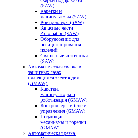
сварки под флюсом
(SAW)
Каретки и
манипуляторы (SAW)
Контроллеры (SAW)
Запасные части
Automation (SAW)
Оборудование для
позиционирования
изделий
Сварочные источники
(SAW)
Автоматическая сварка в
защитных газах
плавящимся электродом
(GMAW)
Каретки,
манипуляторы и
роботизация (GMAW)
Контроллеры и блоки
управления (GMAW)
Подающие
механизмы и горелки
(GMAW)
Автоматическая резка