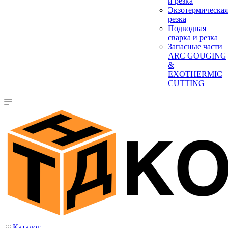
и резка
Экзотермическая
резка
Подводная
сварка и резка
Запасные части
ARC GOUGING
&
EXOTHERMIC
CUTTING
Каталог