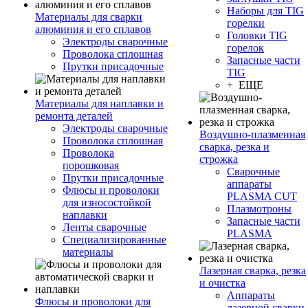
Наборы для TIG
Материалы для сварки
горелки
алюминия и его сплавов
Головки TIG
Электроды сварочные
горелок
Проволока сплошная
Запасные части
Прутки присадочные
TIG
+ ЕЩЕ
Материалы для наплавки и
ремонта деталей
Электроды сварочные
Воздушно-плазменная
Проволока сплошная
сварка, резка и
Проволока
строжка
порошковая
Сварочные
Прутки присадочные
аппараты
Флюсы и проволоки
PLASMA CUT
для износостойкой
Плазмотроны
наплавки
Запасные части
Ленты сварочные
PLASMA
Специализированные
материалы
Лазерная сварка, резка
и очистка
Аппараты
Флюсы и проволоки для
лазерной сварки