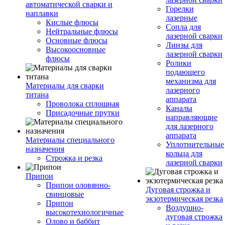
автоматической сварки и
Горелки
наплавки
лазерные
Кислые флюсы
Сопла для
Нейтральные флюсы
лазерной сварки
Основные флюсы
Линзы для
Высокоосновные
лазерной сварки
флюсы
Ролики
подающего
механизма для
Материалы для сварки
лазерного
титана
аппарата
Проволока сплошная
Каналы
Присадочные прутки
направляющие
для лазерного
аппарата
Материалы специального
Уплотнительные
назначения
кольца для
Строжка и резка
лазерной сварки
Припои
Припои оловянно-
Дуговая строжка и
свинцовые
экзотермическая резка
Припои
Воздушно-
высокотехнологичные
дуговая строжка
Олово и баббит