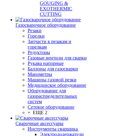
GOUGING &
EXOTHERMIC
CUTTING
Газосварочное оборудование
Резаки
Горелки
Запчасти к резакам и
горелкам
Редукторы
Газовые вентили для сварки
Рукава напорные
Баллоны для газосварки
Манометры
Машины газовой резки
Медицинское оборудование
Оборудование для
газораспределительных
систем
Сетевое оборудование
+ ЕЩЕ 2
Сварочные аксессуары
Инструменты сварщика
Электрододержатели