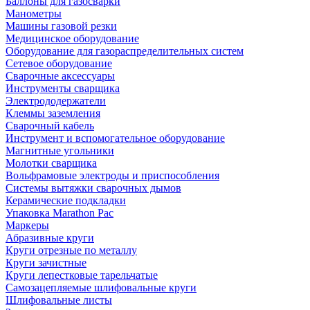
Баллоны для газосварки
Манометры
Машины газовой резки
Медицинское оборудование
Оборудование для газораспределительных систем
Сетевое оборудование
Сварочные аксессуары
Инструменты сварщика
Электрододержатели
Клеммы заземления
Сварочный кабель
Инструмент и вспомогательное оборудование
Магнитные угольники
Молотки сварщика
Вольфрамовые электроды и приспособления
Системы вытяжки сварочных дымов
Керамические подкладки
Упаковка Marathon Pac
Маркеры
Абразивные круги
Круги отрезные по металлу
Круги зачистные
Круги лепестковые тарельчатые
Самозацепляемые шлифовальные круги
Шлифовальные листы