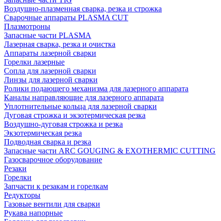
Воздушно-плазменная сварка, резка и строжка
Сварочные аппараты PLASMA CUT
Плазмотроны
Запасные части PLASMA
Лазерная сварка, резка и очистка
Аппараты лазерной сварки
Горелки лазерные
Сопла для лазерной сварки
Линзы для лазерной сварки
Ролики подающего механизма для лазерного аппарата
Каналы направляющие для лазерного аппарата
Уплотнительные кольца для лазерной сварки
Дуговая строжка и экзотермическая резка
Воздушно-дуговая строжка и резка
Экзотермическая резка
Подводная сварка и резка
Запасные части ARC GOUGING & EXOTHERMIC CUTTING
Газосварочное оборудование
Резаки
Горелки
Запчасти к резакам и горелкам
Редукторы
Газовые вентили для сварки
Рукава напорные