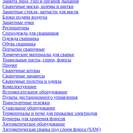
Защита лица, глаз и органов дыхания
Сварочные маски, шлемы и щитки
Защитные стекла, запчасти для масок
Блоки подачи воздуха
Защитные очки
Респираторы
Спецодежда для сварщиков
Одежда сварщика
Обувь сварщика
Перчатки сварочные
Химические материалы для сварки
Травильные пасты, спреи, флюсы
Прочее
Сварочные шторы
Сварочные занавесы
Сварочные полотна и одеяла
Комплектующие
Вспомогательное оборудование
Пульты дистанционного управления
Транспортные тележки
Сушильное оборудование
Термопеналы и печи для прокалки электродов
Бункеры для хранения флюсов
Автоматическое оборудование
Автоматическая сварка под слоем флюса (SAW)