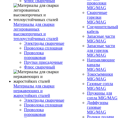
Флюс сварочный
проволоки
MIG/MAG
Сварочные
горелки
MIG/MAG
Материалы для сварки
Соединительны
легированных
кабель
высокопрочных и
Запасные части
теплоустойчивых сталей
MIG/MAG
Электроды сварочные
Запасные части
Проволока сплошная
для горелок
Проволока
MIG/MAG
порошковая
Направляющие
Прутки присадочные
каналы
Флюс сварочный
MIG/MAG
Токосъемники
MIG/MAG
Газовые сопла
Материалы для сварки
MIG/MAG
нержавеющих и
Пружины для
жаростойких сталей
сопла MIG/MAG
Электроды сварочные
Диффузоры
Проволока сплошная
газовые
Проволока
MIG/MAG
порошковая
Ролики подачи