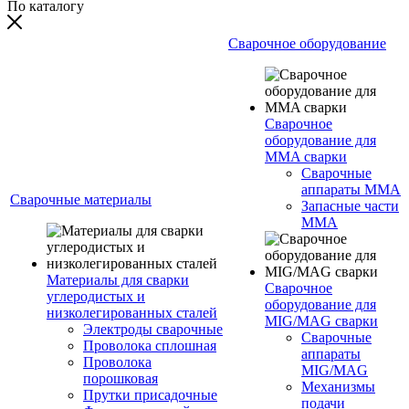
По каталогу
Сварочное оборудование
Сварочное
оборудование для
MMA сварки
Сварочные
аппараты MMA
Сварочные материалы
Запасные части
MMA
Материалы для сварки
Сварочное
углеродистых и
оборудование для
низколегированных сталей
MIG/MAG сварки
Электроды сварочные
Сварочные
Проволока сплошная
аппараты
Проволока
MIG/MAG
порошковая
Механизмы
Прутки присадочные
подачи