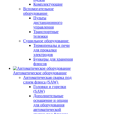
Комплектующие
Вспомогательное
оборудование
Пульты
дистанционного
управления
Транспортные
тележки
Сушильное оборудование
Термопеналы и печи
для прокалки
электродов
Бункеры для хранения
флюсов
Автоматическое оборудование
Автоматическая сварка под
слоем флюса (SAW)
Головки и горелки
(SAW)
Дополнительные
оснащение и опции
для оборудования
автоматической