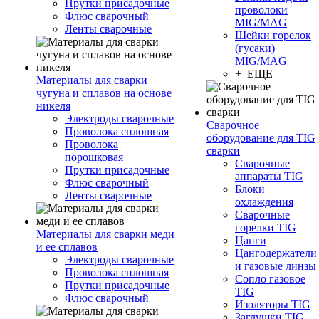
Прутки присадочные
проволоки
Флюс сварочный
MIG/MAG
Ленты сварочные
Шейки горелок
(гусаки)
MIG/MAG
+ ЕЩЕ
Материалы для сварки
чугуна и сплавов на основе
никеля
Электроды сварочные
Сварочное
Проволока сплошная
оборудование для TIG
Проволока
сварки
порошковая
Сварочные
Прутки присадочные
аппараты TIG
Флюс сварочный
Блоки
Ленты сварочные
охлаждения
Сварочные
горелки TIG
Материалы для сварки меди
Цанги
и ее сплавов
Цангодержатели
Электроды сварочные
и газовые линзы
Проволока сплошная
Сопло газовое
Прутки присадочные
TIG
Флюс сварочный
Изоляторы TIG
Заглушки TIG