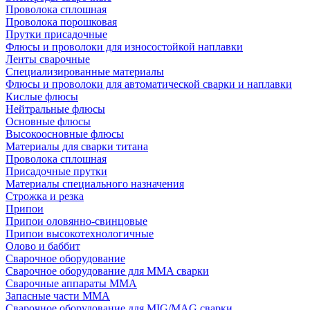
Проволока сплошная
Проволока порошковая
Прутки присадочные
Флюсы и проволоки для износостойкой наплавки
Ленты сварочные
Специализированные материалы
Флюсы и проволоки для автоматической сварки и наплавки
Кислые флюсы
Нейтральные флюсы
Основные флюсы
Высокоосновные флюсы
Материалы для сварки титана
Проволока сплошная
Присадочные прутки
Материалы специального назначения
Строжка и резка
Припои
Припои оловянно-свинцовые
Припои высокотехнологичные
Олово и баббит
Сварочное оборудование
Сварочное оборудование для MMA сварки
Сварочные аппараты MMA
Запасные части MMA
Сварочное оборудование для MIG/MAG сварки