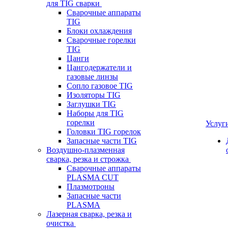
для TIG сварки
Сварочные аппараты
TIG
Блоки охлаждения
Сварочные горелки
TIG
Цанги
Цангодержатели и
газовые линзы
Сопло газовое TIG
Изоляторы TIG
Заглушки TIG
Наборы для TIG
горелки
Услуг
Головки TIG горелок
Запасные части TIG
Воздушно-плазменная
сварка, резка и строжка
Сварочные аппараты
PLASMA CUT
Плазмотроны
Запасные части
PLASMA
Лазерная сварка, резка и
очистка