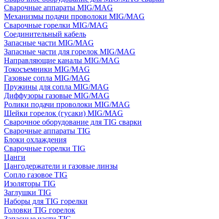
Сварочные аппараты MIG/MAG
Механизмы подачи проволоки MIG/MAG
Сварочные горелки MIG/MAG
Соединительный кабель
Запасные части MIG/MAG
Запасные части для горелок MIG/MAG
Направляющие каналы MIG/MAG
Токосъемники MIG/MAG
Газовые сопла MIG/MAG
Пружины для сопла MIG/MAG
Диффузоры газовые MIG/MAG
Ролики подачи проволоки MIG/MAG
Шейки горелок (гусаки) MIG/MAG
Сварочное оборудование для TIG сварки
Сварочные аппараты TIG
Блоки охлаждения
Сварочные горелки TIG
Цанги
Цангодержатели и газовые линзы
Сопло газовое TIG
Изоляторы TIG
Заглушки TIG
Наборы для TIG горелки
Головки TIG горелок
Запасные части TIG