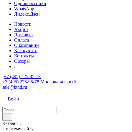
Одноклассники
WhatsApp
Яндекс.Дзен
Новости
Акции
Доставка
Оплата
О компании
Как купить
Контакты
Обзоры
...
+7 (495) 225-95-78
+7 (495) 225-95-78
Многоканальный
sale@ktnd.ru
Войти
Каталог
По всему сайту