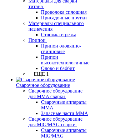
Материалы для сварки
титана
Проволока сплошная
Присадочные прутки
Материалы специального
назначения
Строжка и резка
Припои
Припои оловянно-
свинцовые
Припои
высокотехнологичные
Олово и баббит
+ ЕЩЕ 1
Сварочное оборудование
Сварочное оборудование
для MMA сварки
Сварочные аппараты
MMA
Запасные части MMA
Сварочное оборудование
для MIG/MAG сварки
Сварочные аппараты
MIG/MAG