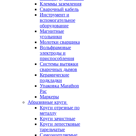
Клеммы заземления
Сварочный кабель
Инструмент и
вспомогательное
оборудование
Магнитные
угольники
Молотки сварщика
Вольфрамовые
электроды и
приспособления
Системы вытяжки
сварочных дымов
Керамические
подкладки
Упаковка Marathon
Pac
Маркеры
Абразивные круги
Круги отрезные по
металлу
Круги зачистные
Круги лепестковые
тарельчатые
Самозацепляемые