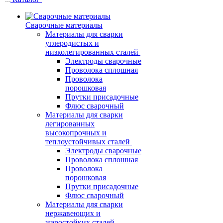
Сварочные материалы
Материалы для сварки
углеродистых и
низколегированных сталей
Электроды сварочные
Проволока сплошная
Проволока
порошковая
Прутки присадочные
Флюс сварочный
Материалы для сварки
легированных
высокопрочных и
теплоустойчивых сталей
Электроды сварочные
Проволока сплошная
Проволока
порошковая
Прутки присадочные
Флюс сварочный
Материалы для сварки
нержавеющих и
жаростойких сталей