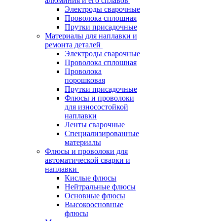
алюминия и его сплавов
Электроды сварочные
Проволока сплошная
Прутки присадочные
Материалы для наплавки и
ремонта деталей
Электроды сварочные
Проволока сплошная
Проволока
порошковая
Прутки присадочные
Флюсы и проволоки
для износостойкой
наплавки
Ленты сварочные
Специализированные
материалы
Флюсы и проволоки для
автоматической сварки и
наплавки
Кислые флюсы
Нейтральные флюсы
Основные флюсы
Высокоосновные
флюсы