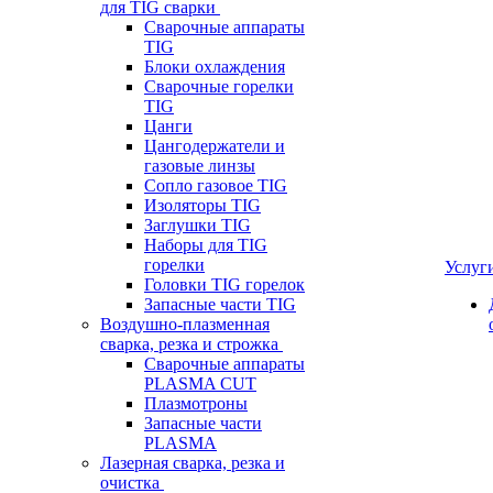
для TIG сварки
Сварочные аппараты
TIG
Блоки охлаждения
Сварочные горелки
TIG
Цанги
Цангодержатели и
газовые линзы
Сопло газовое TIG
Изоляторы TIG
Заглушки TIG
Наборы для TIG
горелки
Услуг
Головки TIG горелок
Запасные части TIG
Воздушно-плазменная
сварка, резка и строжка
Сварочные аппараты
PLASMA CUT
Плазмотроны
Запасные части
PLASMA
Лазерная сварка, резка и
очистка