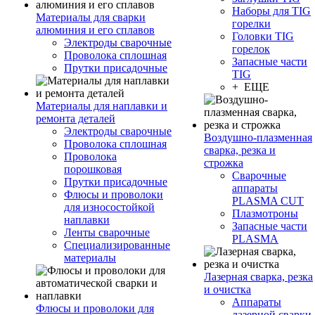
Наборы для TIG
Материалы для сварки
горелки
алюминия и его сплавов
Головки TIG
Электроды сварочные
горелок
Проволока сплошная
Запасные части
Прутки присадочные
TIG
+ ЕЩЕ
Материалы для наплавки и
ремонта деталей
Электроды сварочные
Воздушно-плазменная
Проволока сплошная
сварка, резка и
Проволока
строжка
порошковая
Сварочные
Прутки присадочные
аппараты
Флюсы и проволоки
PLASMA CUT
для износостойкой
Плазмотроны
наплавки
Запасные части
Ленты сварочные
PLASMA
Специализированные
материалы
Лазерная сварка, резка
и очистка
Аппараты
Флюсы и проволоки для
лазерной сварки