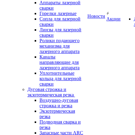
Аппараты лазерной
сварки
Горелки лазерные
Новости
Сопла для лазерной
Акции
сварки
Линзы для лазерной
сварки
Ролики подающего
механизма для
лазерного аппарата
Каналы
направляющие для
лазерного аппарата
Уплотнительные
кольца для лазерной
сварки
Дуговая строжка и
экзотермическая резка
Воздушно-дуговая
строжка и резка
Экзотермическая
резка
Подводная сварка и
резка
Запасные части ARC