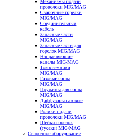
Механизмы подачи
проволоки MIG/MAG
Сварочные горелки
MIG/MAG
Соединительный
кабель
Запасные части
MIG/MAG
Запасные части для
горелок MIG/MAG
Направляющие
каналы MIG/MAG
Токосъемники
MIG/MAG
Газовые сопла
MIG/MAG
Пружины для сопла
MIG/MAG
Диффузоры газовые
MIG/MAG
Ролики подачи
проволоки MIG/MAG
Шейки горелок
(гусаки) MIG/MAG
Сварочное оборудование