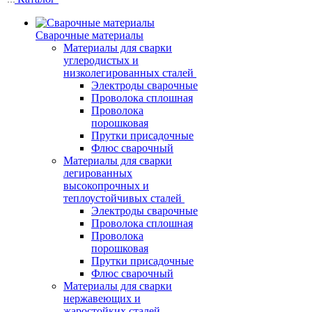
Сварочные материалы
Материалы для сварки
углеродистых и
низколегированных сталей
Электроды сварочные
Проволока сплошная
Проволока
порошковая
Прутки присадочные
Флюс сварочный
Материалы для сварки
легированных
высокопрочных и
теплоустойчивых сталей
Электроды сварочные
Проволока сплошная
Проволока
порошковая
Прутки присадочные
Флюс сварочный
Материалы для сварки
нержавеющих и
жаростойких сталей