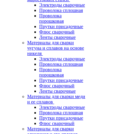
Электроды сварочные
Проволока сплошная
Проволока
порошковая
Прутки присадочные
Флюс сварочный
Ленты сварочные
Материалы для сварки
чугуна и сплавов на основе
никеля
Электроды сварочные
Проволока сплошная
Проволока
порошковая
Прутки присадочные
Флюс сварочный
Ленты сварочные
Материалы для сварки меди
и ее сплавов
Электроды сварочные
Проволока сплошная
Прутки присадочные
Флюс сварочный
Материалы для сварки