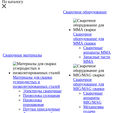
По каталогу
Сварочное оборудование
Сварочное
оборудование для
MMA сварки
Сварочные
аппараты MMA
Сварочные материалы
Запасные части
MMA
Материалы для сварки
Сварочное
углеродистых и
оборудование для
низколегированных сталей
MIG/MAG сварки
Электроды сварочные
Сварочные
Проволока сплошная
аппараты
Проволока
MIG/MAG
порошковая
Механизмы
Прутки присадочные
подачи