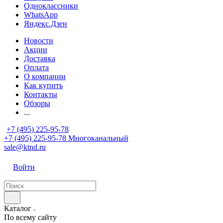
Одноклассники
WhatsApp
Яндекс.Дзен
Новости
Акции
Доставка
Оплата
О компании
Как купить
Контакты
Обзоры
...
+7 (495) 225-95-78
+7 (495) 225-95-78
Многоканальный
sale@ktnd.ru
Войти
Каталог
По всему сайту