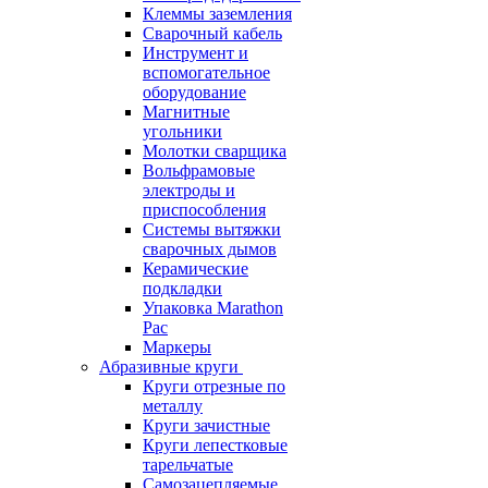
Клеммы заземления
Сварочный кабель
Инструмент и
вспомогательное
оборудование
Магнитные
угольники
Молотки сварщика
Вольфрамовые
электроды и
приспособления
Системы вытяжки
сварочных дымов
Керамические
подкладки
Упаковка Marathon
Pac
Маркеры
Абразивные круги
Круги отрезные по
металлу
Круги зачистные
Круги лепестковые
тарельчатые
Самозацепляемые