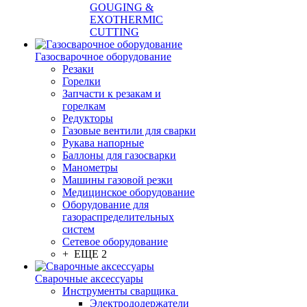
GOUGING &
EXOTHERMIC
CUTTING
Газосварочное оборудование
Резаки
Горелки
Запчасти к резакам и
горелкам
Редукторы
Газовые вентили для сварки
Рукава напорные
Баллоны для газосварки
Манометры
Машины газовой резки
Медицинское оборудование
Оборудование для
газораспределительных
систем
Сетевое оборудование
+ ЕЩЕ 2
Сварочные аксессуары
Инструменты сварщика
Электрододержатели