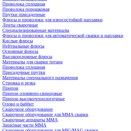
Проволока сплошная
Проволока порошковая
Прутки присадочные
Флюсы и проволоки для износостойкой наплавки
Ленты сварочные
Специализированные материалы
Флюсы и проволоки для автоматической сварки и наплавки
Кислые флюсы
Нейтральные флюсы
Основные флюсы
Высокоосновные флюсы
Материалы для сварки титана
Проволока сплошная
Присадочные прутки
Материалы специального назначения
Строжка и резка
Припои
Припои оловянно-свинцовые
Припои высокотехнологичные
Олово и баббит
Сварочное оборудование
Сварочное оборудование для MMA сварки
Сварочные аппараты MMA
Запасные части MMA
Сварочное оборудование для MIG/MAG сварки