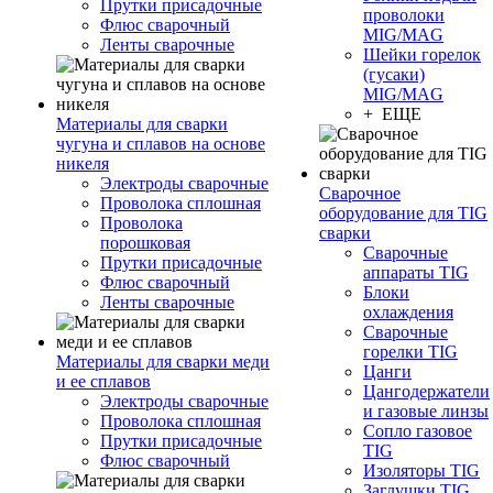
Прутки присадочные
проволоки
Флюс сварочный
MIG/MAG
Ленты сварочные
Шейки горелок
(гусаки)
MIG/MAG
+ ЕЩЕ
Материалы для сварки
чугуна и сплавов на основе
никеля
Электроды сварочные
Сварочное
Проволока сплошная
оборудование для TIG
Проволока
сварки
порошковая
Сварочные
Прутки присадочные
аппараты TIG
Флюс сварочный
Блоки
Ленты сварочные
охлаждения
Сварочные
горелки TIG
Материалы для сварки меди
Цанги
и ее сплавов
Цангодержатели
Электроды сварочные
и газовые линзы
Проволока сплошная
Сопло газовое
Прутки присадочные
TIG
Флюс сварочный
Изоляторы TIG
Заглушки TIG