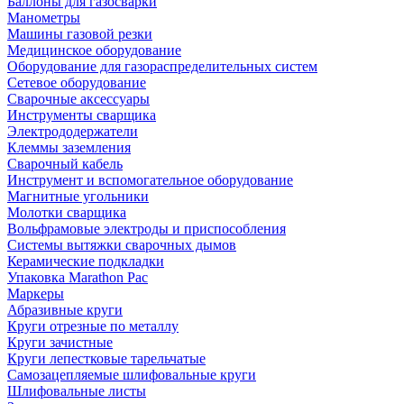
Баллоны для газосварки
Манометры
Машины газовой резки
Медицинское оборудование
Оборудование для газораспределительных систем
Сетевое оборудование
Сварочные аксессуары
Инструменты сварщика
Электрододержатели
Клеммы заземления
Сварочный кабель
Инструмент и вспомогательное оборудование
Магнитные угольники
Молотки сварщика
Вольфрамовые электроды и приспособления
Системы вытяжки сварочных дымов
Керамические подкладки
Упаковка Marathon Pac
Маркеры
Абразивные круги
Круги отрезные по металлу
Круги зачистные
Круги лепестковые тарельчатые
Самозацепляемые шлифовальные круги
Шлифовальные листы