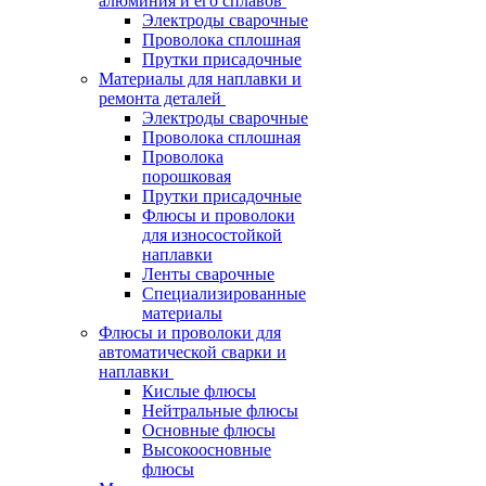
алюминия и его сплавов
Электроды сварочные
Проволока сплошная
Прутки присадочные
Материалы для наплавки и
ремонта деталей
Электроды сварочные
Проволока сплошная
Проволока
порошковая
Прутки присадочные
Флюсы и проволоки
для износостойкой
наплавки
Ленты сварочные
Специализированные
материалы
Флюсы и проволоки для
автоматической сварки и
наплавки
Кислые флюсы
Нейтральные флюсы
Основные флюсы
Высокоосновные
флюсы