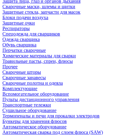
Защита лица, глаз и органов дыхания
Сварочные маски, шлемы и щитки
Защитные стекла, запчасти для масок
Блоки подачи воздуха
Защитные очки
Респираторы
Спецодежда для сварщиков
Одежда сварщика
Обувь сварщика
Перчатки сварочные
Химические материалы для сварки
Травильные пасты, спреи, флюсы
Прочее
Сварочные шторы
Сварочные занавесы
Сварочные полотна и одеяла
Комплектующие
Вспомогательное оборудование
Пульты дистанционного управления
Транспортные тележки
Сушильное оборудование
Термопеналы и печи для прокалки электродов
Бункеры для хранения флюсов
Автоматическое оборудование
Автоматическая сварка под слоем флюса (SAW)