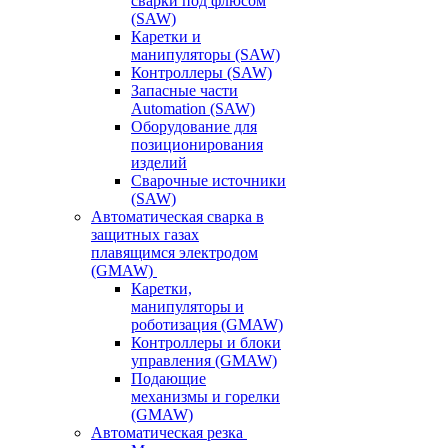
сварки под флюсом
(SAW)
Каретки и
манипуляторы (SAW)
Контроллеры (SAW)
Запасные части
Automation (SAW)
Оборудование для
позиционирования
изделий
Сварочные источники
(SAW)
Автоматическая сварка в
защитных газах
плавящимся электродом
(GMAW)
Каретки,
манипуляторы и
роботизация (GMAW)
Контроллеры и блоки
управления (GMAW)
Подающие
механизмы и горелки
(GMAW)
Автоматическая резка