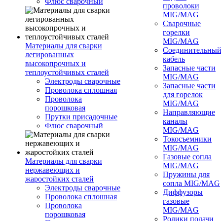
Флюс сварочный
проволоки
MIG/MAG
Сварочные
горелки
MIG/MAG
Материалы для сварки
Соединительны
легированных
кабель
высокопрочных и
Запасные части
теплоустойчивых сталей
MIG/MAG
Электроды сварочные
Запасные части
Проволока сплошная
для горелок
Проволока
MIG/MAG
порошковая
Направляющие
Прутки присадочные
каналы
Флюс сварочный
MIG/MAG
Токосъемники
MIG/MAG
Газовые сопла
Материалы для сварки
MIG/MAG
нержавеющих и
Пружины для
жаростойких сталей
сопла MIG/MAG
Электроды сварочные
Диффузоры
Проволока сплошная
газовые
Проволока
MIG/MAG
порошковая
Ролики подачи