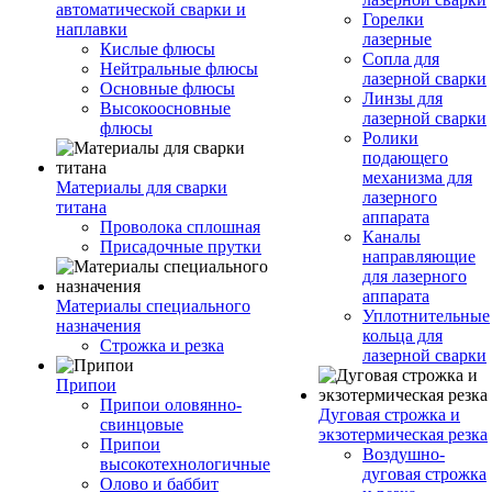
автоматической сварки и
Горелки
наплавки
лазерные
Кислые флюсы
Сопла для
Нейтральные флюсы
лазерной сварки
Основные флюсы
Линзы для
Высокоосновные
лазерной сварки
флюсы
Ролики
подающего
механизма для
Материалы для сварки
лазерного
титана
аппарата
Проволока сплошная
Каналы
Присадочные прутки
направляющие
для лазерного
аппарата
Материалы специального
Уплотнительные
назначения
кольца для
Строжка и резка
лазерной сварки
Припои
Припои оловянно-
Дуговая строжка и
свинцовые
экзотермическая резка
Припои
Воздушно-
высокотехнологичные
дуговая строжка
Олово и баббит