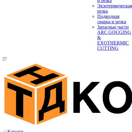
и резка
Экзотермическая
резка
Подводная
сварка и резка
Запасные части
ARC GOUGING
&
EXOTHERMIC
CUTTING
Каталог