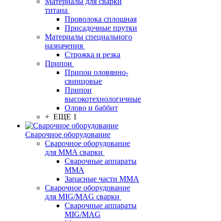
Материалы для сварки
титана
Проволока сплошная
Присадочные прутки
Материалы специального
назначения
Строжка и резка
Припои
Припои оловянно-
свинцовые
Припои
высокотехнологичные
Олово и баббит
+ ЕЩЕ 1
Сварочное оборудование
Сварочное оборудование
для MMA сварки
Сварочные аппараты
MMA
Запасные части MMA
Сварочное оборудование
для MIG/MAG сварки
Сварочные аппараты
MIG/MAG