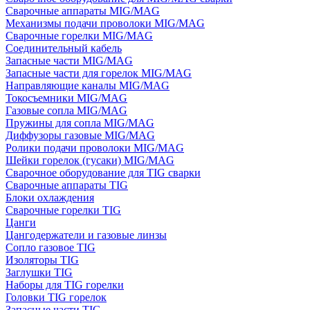
Сварочные аппараты MIG/MAG
Механизмы подачи проволоки MIG/MAG
Сварочные горелки MIG/MAG
Соединительный кабель
Запасные части MIG/MAG
Запасные части для горелок MIG/MAG
Направляющие каналы MIG/MAG
Токосъемники MIG/MAG
Газовые сопла MIG/MAG
Пружины для сопла MIG/MAG
Диффузоры газовые MIG/MAG
Ролики подачи проволоки MIG/MAG
Шейки горелок (гусаки) MIG/MAG
Сварочное оборудование для TIG сварки
Сварочные аппараты TIG
Блоки охлаждения
Сварочные горелки TIG
Цанги
Цангодержатели и газовые линзы
Сопло газовое TIG
Изоляторы TIG
Заглушки TIG
Наборы для TIG горелки
Головки TIG горелок
Запасные части TIG