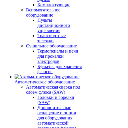
Комплектующие
Вспомогательное
оборудование
Пульты
дистанционного
управления
Транспортные
тележки
Сушильное оборудование
Термопеналы и печи
для прокалки
электродов
Бункеры для хранения
флюсов
Автоматическое оборудование
Автоматическая сварка под
слоем флюса (SAW)
Головки и горелки
(SAW)
Дополнительные
оснащение и опции
для оборудования
автоматической