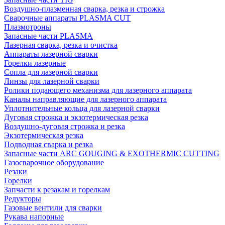
Воздушно-плазменная сварка, резка и строжка
Сварочные аппараты PLASMA CUT
Плазмотроны
Запасные части PLASMA
Лазерная сварка, резка и очистка
Аппараты лазерной сварки
Горелки лазерные
Сопла для лазерной сварки
Линзы для лазерной сварки
Ролики подающего механизма для лазерного аппарата
Каналы направляющие для лазерного аппарата
Уплотнительные кольца для лазерной сварки
Дуговая строжка и экзотермическая резка
Воздушно-дуговая строжка и резка
Экзотермическая резка
Подводная сварка и резка
Запасные части ARC GOUGING & EXOTHERMIC CUTTING
Газосварочное оборудование
Резаки
Горелки
Запчасти к резакам и горелкам
Редукторы
Газовые вентили для сварки
Рукава напорные