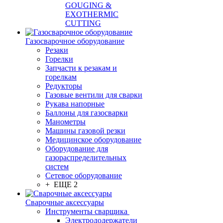
GOUGING &
EXOTHERMIC
CUTTING
Газосварочное оборудование
Резаки
Горелки
Запчасти к резакам и
горелкам
Редукторы
Газовые вентили для сварки
Рукава напорные
Баллоны для газосварки
Манометры
Машины газовой резки
Медицинское оборудование
Оборудование для
газораспределительных
систем
Сетевое оборудование
+ ЕЩЕ 2
Сварочные аксессуары
Инструменты сварщика
Электрододержатели