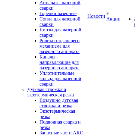
Аппараты лазерной
сварки
Горелки лазерные
Новости
Сопла для лазерной
Акции
сварки
Линзы для лазерной
сварки
Ролики подающего
механизма для
лазерного аппарата
Каналы
направляющие для
лазерного аппарата
Уплотнительные
кольца для лазерной
сварки
Дуговая строжка и
экзотермическая резка
Воздушно-дуговая
строжка и резка
Экзотермическая
резка
Подводная сварка и
резка
Запасные части ARC