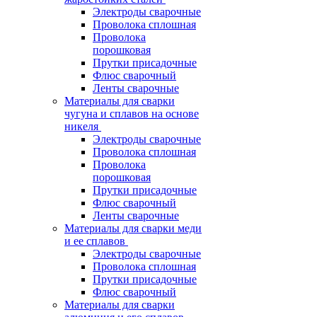
Электроды сварочные
Проволока сплошная
Проволока
порошковая
Прутки присадочные
Флюс сварочный
Ленты сварочные
Материалы для сварки
чугуна и сплавов на основе
никеля
Электроды сварочные
Проволока сплошная
Проволока
порошковая
Прутки присадочные
Флюс сварочный
Ленты сварочные
Материалы для сварки меди
и ее сплавов
Электроды сварочные
Проволока сплошная
Прутки присадочные
Флюс сварочный
Материалы для сварки