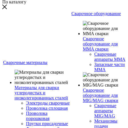
По каталогу
Сварочное оборудование
Сварочное
оборудование для
MMA сварки
Сварочные
аппараты MMA
Сварочные материалы
Запасные части
MMA
Материалы для сварки
Сварочное
углеродистых и
оборудование для
низколегированных сталей
MIG/MAG сварки
Электроды сварочные
Сварочные
Проволока сплошная
аппараты
Проволока
MIG/MAG
порошковая
Механизмы
Прутки присадочные
подачи