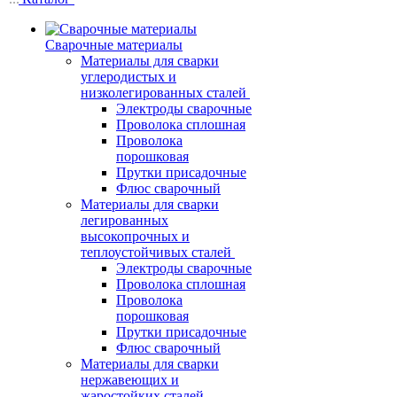
Сварочные материалы
Материалы для сварки
углеродистых и
низколегированных сталей
Электроды сварочные
Проволока сплошная
Проволока
порошковая
Прутки присадочные
Флюс сварочный
Материалы для сварки
легированных
высокопрочных и
теплоустойчивых сталей
Электроды сварочные
Проволока сплошная
Проволока
порошковая
Прутки присадочные
Флюс сварочный
Материалы для сварки
нержавеющих и
жаростойких сталей