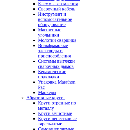
Клеммы заземления
Сварочный кабель
Инструмент и
вспомогательное
оборудование
Магнитные
угольники
Молотки сварщика
Вольфрамовые
электроды и
приспособления
Системы вытяжки
сварочных дымов
Керамические
подкладки
Упаковка Marathon
Pac
Маркеры
Абразивные круги
Круги отрезные по
металлу
Круги зачистные
Круги лепестковые
тарельчатые
Самозацепляемые