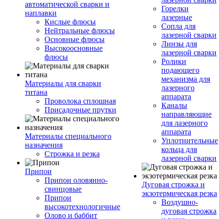
автоматической сварки и
Горелки
наплавки
лазерные
Кислые флюсы
Сопла для
Нейтральные флюсы
лазерной сварки
Основные флюсы
Линзы для
Высокоосновные
лазерной сварки
флюсы
Ролики
подающего
механизма для
Материалы для сварки
лазерного
титана
аппарата
Проволока сплошная
Каналы
Присадочные прутки
направляющие
для лазерного
аппарата
Материалы специального
Уплотнительные
назначения
кольца для
Строжка и резка
лазерной сварки
Припои
Припои оловянно-
Дуговая строжка и
свинцовые
экзотермическая резка
Припои
Воздушно-
высокотехнологичные
дуговая строжка
Олово и баббит