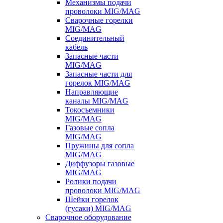
Механизмы подачи
проволоки MIG/MAG
Сварочные горелки
MIG/MAG
Соединительный
кабель
Запасные части
MIG/MAG
Запасные части для
горелок MIG/MAG
Направляющие
каналы MIG/MAG
Токосъемники
MIG/MAG
Газовые сопла
MIG/MAG
Пружины для сопла
MIG/MAG
Диффузоры газовые
MIG/MAG
Ролики подачи
проволоки MIG/MAG
Шейки горелок
(гусаки) MIG/MAG
Сварочное оборудование