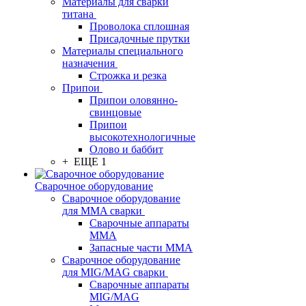
Материалы для сварки
титана
Проволока сплошная
Присадочные прутки
Материалы специального
назначения
Строжка и резка
Припои
Припои оловянно-
свинцовые
Припои
высокотехнологичные
Олово и баббит
+ ЕЩЕ 1
Сварочное оборудование
Сварочное оборудование
для MMA сварки
Сварочные аппараты
MMA
Запасные части MMA
Сварочное оборудование
для MIG/MAG сварки
Сварочные аппараты
MIG/MAG