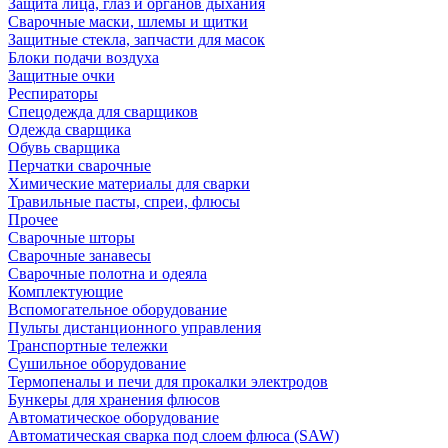
Защита лица, глаз и органов дыхания
Сварочные маски, шлемы и щитки
Защитные стекла, запчасти для масок
Блоки подачи воздуха
Защитные очки
Респираторы
Спецодежда для сварщиков
Одежда сварщика
Обувь сварщика
Перчатки сварочные
Химические материалы для сварки
Травильные пасты, спреи, флюсы
Прочее
Сварочные шторы
Сварочные занавесы
Сварочные полотна и одеяла
Комплектующие
Вспомогательное оборудование
Пульты дистанционного управления
Транспортные тележки
Сушильное оборудование
Термопеналы и печи для прокалки электродов
Бункеры для хранения флюсов
Автоматическое оборудование
Автоматическая сварка под слоем флюса (SAW)