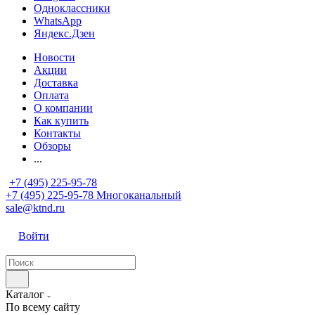
Одноклассники
WhatsApp
Яндекс.Дзен
Новости
Акции
Доставка
Оплата
О компании
Как купить
Контакты
Обзоры
...
+7 (495) 225-95-78
+7 (495) 225-95-78
Многоканальный
sale@ktnd.ru
Войти
Каталог
По всему сайту