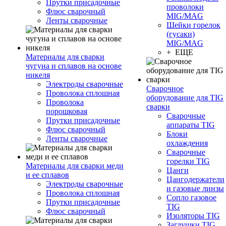
Прутки присадочные
проволоки
Флюс сварочный
MIG/MAG
Ленты сварочные
Шейки горелок
(гусаки)
MIG/MAG
+ ЕЩЕ
Материалы для сварки
чугуна и сплавов на основе
никеля
Электроды сварочные
Сварочное
Проволока сплошная
оборудование для TIG
Проволока
сварки
порошковая
Сварочные
Прутки присадочные
аппараты TIG
Флюс сварочный
Блоки
Ленты сварочные
охлаждения
Сварочные
горелки TIG
Материалы для сварки меди
Цанги
и ее сплавов
Цангодержатели
Электроды сварочные
и газовые линзы
Проволока сплошная
Сопло газовое
Прутки присадочные
TIG
Флюс сварочный
Изоляторы TIG
Заглушки TIG