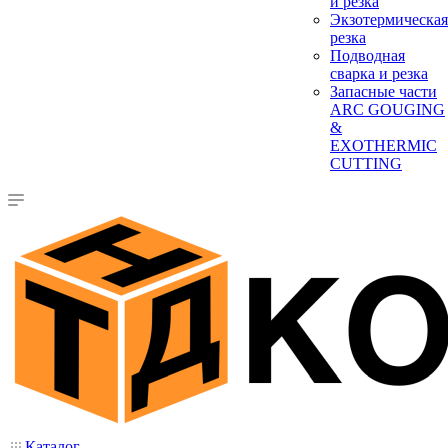
и резка
Экзотермическая
резка
Подводная
сварка и резка
Запасные части
ARC GOUGING
&
EXOTHERMIC
CUTTING
Каталог