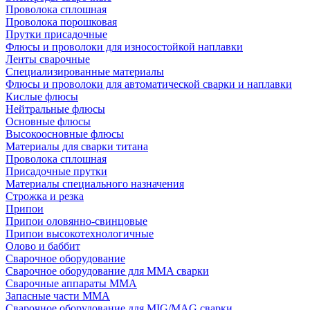
Проволока сплошная
Проволока порошковая
Прутки присадочные
Флюсы и проволоки для износостойкой наплавки
Ленты сварочные
Специализированные материалы
Флюсы и проволоки для автоматической сварки и наплавки
Кислые флюсы
Нейтральные флюсы
Основные флюсы
Высокоосновные флюсы
Материалы для сварки титана
Проволока сплошная
Присадочные прутки
Материалы специального назначения
Строжка и резка
Припои
Припои оловянно-свинцовые
Припои высокотехнологичные
Олово и баббит
Сварочное оборудование
Сварочное оборудование для MMA сварки
Сварочные аппараты MMA
Запасные части MMA
Сварочное оборудование для MIG/MAG сварки