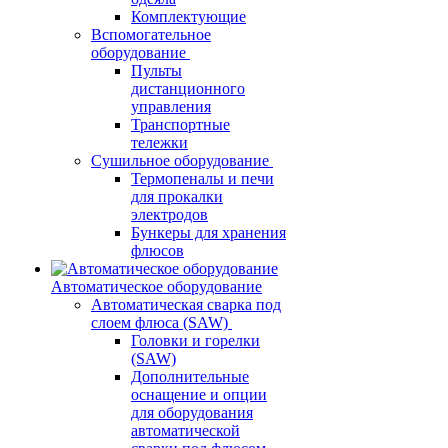
Комплектующие
Вспомогательное
оборудование
Пульты
дистанционного
управления
Транспортные
тележки
Сушильное оборудование
Термопеналы и печи
для прокалки
электродов
Бункеры для хранения
флюсов
Автоматическое оборудование
Автоматическая сварка под
слоем флюса (SAW)
Головки и горелки
(SAW)
Дополнительные
оснащение и опции
для оборудования
автоматической