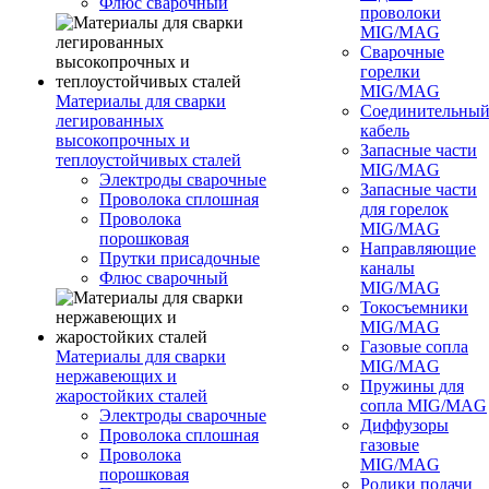
Флюс сварочный
проволоки
MIG/MAG
Сварочные
горелки
MIG/MAG
Материалы для сварки
Соединительны
легированных
кабель
высокопрочных и
Запасные части
теплоустойчивых сталей
MIG/MAG
Электроды сварочные
Запасные части
Проволока сплошная
для горелок
Проволока
MIG/MAG
порошковая
Направляющие
Прутки присадочные
каналы
Флюс сварочный
MIG/MAG
Токосъемники
MIG/MAG
Газовые сопла
Материалы для сварки
MIG/MAG
нержавеющих и
Пружины для
жаростойких сталей
сопла MIG/MAG
Электроды сварочные
Диффузоры
Проволока сплошная
газовые
Проволока
MIG/MAG
порошковая
Ролики подачи