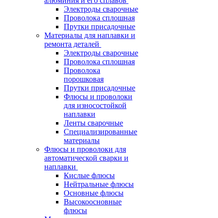
алюминия и его сплавов
Электроды сварочные
Проволока сплошная
Прутки присадочные
Материалы для наплавки и
ремонта деталей
Электроды сварочные
Проволока сплошная
Проволока
порошковая
Прутки присадочные
Флюсы и проволоки
для износостойкой
наплавки
Ленты сварочные
Специализированные
материалы
Флюсы и проволоки для
автоматической сварки и
наплавки
Кислые флюсы
Нейтральные флюсы
Основные флюсы
Высокоосновные
флюсы