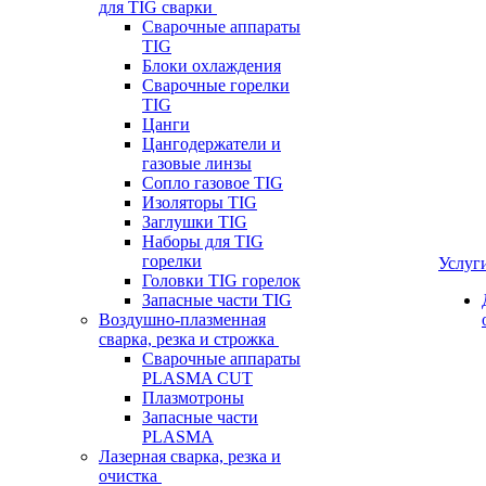
для TIG сварки
Сварочные аппараты
TIG
Блоки охлаждения
Сварочные горелки
TIG
Цанги
Цангодержатели и
газовые линзы
Сопло газовое TIG
Изоляторы TIG
Заглушки TIG
Наборы для TIG
горелки
Услуг
Головки TIG горелок
Запасные части TIG
Воздушно-плазменная
сварка, резка и строжка
Сварочные аппараты
PLASMA CUT
Плазмотроны
Запасные части
PLASMA
Лазерная сварка, резка и
очистка