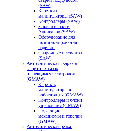
сварки под флюсом
(SAW)
Каретки и
манипуляторы (SAW)
Контроллеры (SAW)
Запасные части
Automation (SAW)
Оборудование для
позиционирования
изделий
Сварочные источники
(SAW)
Автоматическая сварка в
защитных газах
плавящимся электродом
(GMAW)
Каретки,
манипуляторы и
роботизация (GMAW)
Контроллеры и блоки
управления (GMAW)
Подающие
механизмы и горелки
(GMAW)
Автоматическая резка