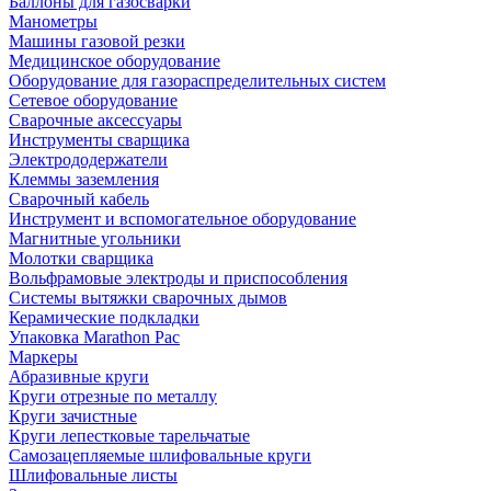
Баллоны для газосварки
Манометры
Машины газовой резки
Медицинское оборудование
Оборудование для газораспределительных систем
Сетевое оборудование
Сварочные аксессуары
Инструменты сварщика
Электрододержатели
Клеммы заземления
Сварочный кабель
Инструмент и вспомогательное оборудование
Магнитные угольники
Молотки сварщика
Вольфрамовые электроды и приспособления
Системы вытяжки сварочных дымов
Керамические подкладки
Упаковка Marathon Pac
Маркеры
Абразивные круги
Круги отрезные по металлу
Круги зачистные
Круги лепестковые тарельчатые
Самозацепляемые шлифовальные круги
Шлифовальные листы