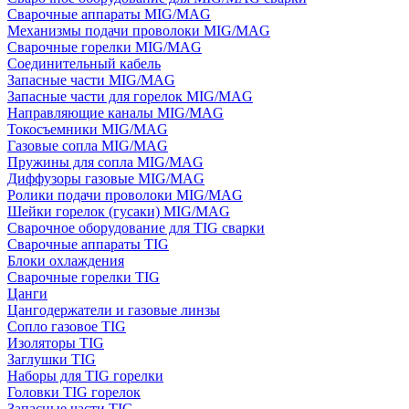
Сварочные аппараты MIG/MAG
Механизмы подачи проволоки MIG/MAG
Сварочные горелки MIG/MAG
Соединительный кабель
Запасные части MIG/MAG
Запасные части для горелок MIG/MAG
Направляющие каналы MIG/MAG
Токосъемники MIG/MAG
Газовые сопла MIG/MAG
Пружины для сопла MIG/MAG
Диффузоры газовые MIG/MAG
Ролики подачи проволоки MIG/MAG
Шейки горелок (гусаки) MIG/MAG
Сварочное оборудование для TIG сварки
Сварочные аппараты TIG
Блоки охлаждения
Сварочные горелки TIG
Цанги
Цангодержатели и газовые линзы
Сопло газовое TIG
Изоляторы TIG
Заглушки TIG
Наборы для TIG горелки
Головки TIG горелок
Запасные части TIG