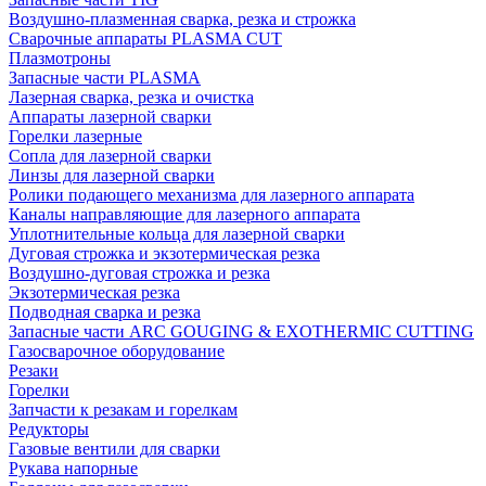
Воздушно-плазменная сварка, резка и строжка
Сварочные аппараты PLASMA CUT
Плазмотроны
Запасные части PLASMA
Лазерная сварка, резка и очистка
Аппараты лазерной сварки
Горелки лазерные
Сопла для лазерной сварки
Линзы для лазерной сварки
Ролики подающего механизма для лазерного аппарата
Каналы направляющие для лазерного аппарата
Уплотнительные кольца для лазерной сварки
Дуговая строжка и экзотермическая резка
Воздушно-дуговая строжка и резка
Экзотермическая резка
Подводная сварка и резка
Запасные части ARC GOUGING & EXOTHERMIC CUTTING
Газосварочное оборудование
Резаки
Горелки
Запчасти к резакам и горелкам
Редукторы
Газовые вентили для сварки
Рукава напорные