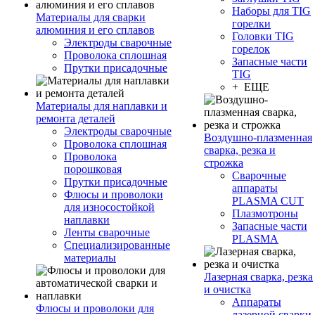
Наборы для TIG
Материалы для сварки
горелки
алюминия и его сплавов
Головки TIG
Электроды сварочные
горелок
Проволока сплошная
Запасные части
Прутки присадочные
TIG
+ ЕЩЕ
Материалы для наплавки и
ремонта деталей
Электроды сварочные
Воздушно-плазменная
Проволока сплошная
сварка, резка и
Проволока
строжка
порошковая
Сварочные
Прутки присадочные
аппараты
Флюсы и проволоки
PLASMA CUT
для износостойкой
Плазмотроны
наплавки
Запасные части
Ленты сварочные
PLASMA
Специализированные
материалы
Лазерная сварка, резка
и очистка
Аппараты
Флюсы и проволоки для
лазерной сварки