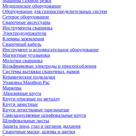
Машины газовой резки
Медицинское оборудование
Оборудование для газораспределительных систем
Сетевое оборудование
Сварочные аксессуары
Инструменты сварщика
Электрододержатели
Клеммы заземления
Сварочный кабель
Инструмент и вспомогательное оборудование
Магнитные угольники
Молотки сварщика
Вольфрамовые электроды и приспособления
Системы вытяжки сварочных дымов
Керамические подкладки
Упаковка Marathon Pac
Маркеры
Абразивные круги
Круги отрезные по металлу
Круги зачистные
Круги лепестковые тарельчатые
Самозацепляемые шлифовальные круги
Шлифовальные листы
Защита лица, глаз и органов дыхания
Сварочные маски, шлемы и щитки