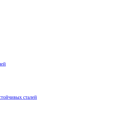
лей
стойчивых сталей