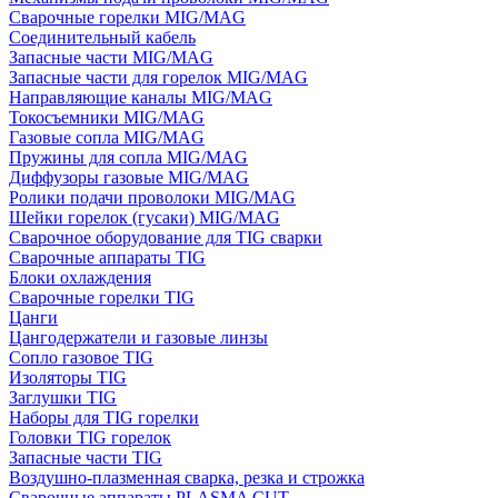
Сварочные горелки MIG/MAG
Соединительный кабель
Запасные части MIG/MAG
Запасные части для горелок MIG/MAG
Направляющие каналы MIG/MAG
Токосъемники MIG/MAG
Газовые сопла MIG/MAG
Пружины для сопла MIG/MAG
Диффузоры газовые MIG/MAG
Ролики подачи проволоки MIG/MAG
Шейки горелок (гусаки) MIG/MAG
Сварочное оборудование для TIG сварки
Сварочные аппараты TIG
Блоки охлаждения
Сварочные горелки TIG
Цанги
Цангодержатели и газовые линзы
Сопло газовое TIG
Изоляторы TIG
Заглушки TIG
Наборы для TIG горелки
Головки TIG горелок
Запасные части TIG
Воздушно-плазменная сварка, резка и строжка
Сварочные аппараты PLASMA CUT