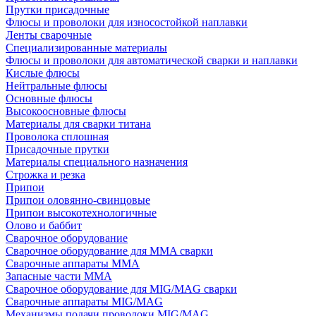
Прутки присадочные
Флюсы и проволоки для износостойкой наплавки
Ленты сварочные
Специализированные материалы
Флюсы и проволоки для автоматической сварки и наплавки
Кислые флюсы
Нейтральные флюсы
Основные флюсы
Высокоосновные флюсы
Материалы для сварки титана
Проволока сплошная
Присадочные прутки
Материалы специального назначения
Строжка и резка
Припои
Припои оловянно-свинцовые
Припои высокотехнологичные
Олово и баббит
Сварочное оборудование
Сварочное оборудование для MMA сварки
Сварочные аппараты MMA
Запасные части MMA
Сварочное оборудование для MIG/MAG сварки
Сварочные аппараты MIG/MAG
Механизмы подачи проволоки MIG/MAG