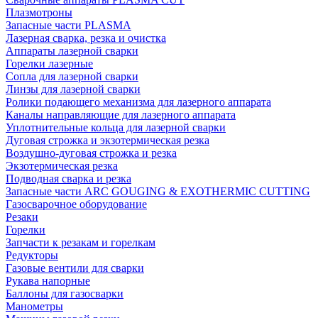
Плазмотроны
Запасные части PLASMA
Лазерная сварка, резка и очистка
Аппараты лазерной сварки
Горелки лазерные
Сопла для лазерной сварки
Линзы для лазерной сварки
Ролики подающего механизма для лазерного аппарата
Каналы направляющие для лазерного аппарата
Уплотнительные кольца для лазерной сварки
Дуговая строжка и экзотермическая резка
Воздушно-дуговая строжка и резка
Экзотермическая резка
Подводная сварка и резка
Запасные части ARC GOUGING & EXOTHERMIC CUTTING
Газосварочное оборудование
Резаки
Горелки
Запчасти к резакам и горелкам
Редукторы
Газовые вентили для сварки
Рукава напорные
Баллоны для газосварки
Манометры