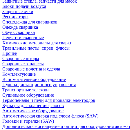
Защитные стекла, запчасти для масок
Блоки подачи воздуха
Защитные очки
Респираторы
Спецодежда для сварщиков
Одежда сварщика
Обувь сварщика
Перчатки сварочные
Химические материалы для сварки
Травильные пасты, спреи, флюсы
Прочее
Сварочные шторы
Сварочные занавесы
Сварочные полотна и одеяла
Комплектующие
Вспомогательное оборудование
Пульты дистанционного управления
Транспортные тележки
Сушильное оборудование
Термопеналы и печи для прокалки электродов
Бункеры для хранения флюсов
Автоматическое оборудование
Автоматическая сварка под слоем флюса (SAW)
Головки и горелки (SAW)
Дополнительные оснащение и опции для оборудования автома