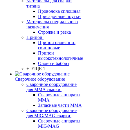
Материалы для сварки
титана
Проволока сплошная
Присадочные прутки
Материалы специального
назначения
Строжка и резка
Припои
Припои оловянно-
свинцовые
Припои
высокотехнологичные
Олово и баббит
+ ЕЩЕ 1
Сварочное оборудование
Сварочное оборудование
для MMA сварки
Сварочные аппараты
MMA
Запасные части MMA
Сварочное оборудование
для MIG/MAG сварки
Сварочные аппараты
MIG/MAG