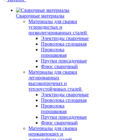
Сварочные материалы
Материалы для сварки
углеродистых и
низколегированных сталей
Электроды сварочные
Проволока сплошная
Проволока
порошковая
Прутки присадочные
Флюс сварочный
Материалы для сварки
легированных
высокопрочных и
теплоустойчивых сталей
Электроды сварочные
Проволока сплошная
Проволока
порошковая
Прутки присадочные
Флюс сварочный
Материалы для сварки
нержавеющих и
жаростойких сталей