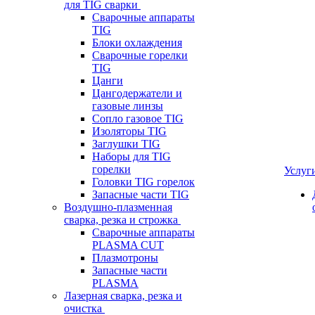
для TIG сварки
Сварочные аппараты
TIG
Блоки охлаждения
Сварочные горелки
TIG
Цанги
Цангодержатели и
газовые линзы
Сопло газовое TIG
Изоляторы TIG
Заглушки TIG
Наборы для TIG
горелки
Услуг
Головки TIG горелок
Запасные части TIG
Воздушно-плазменная
сварка, резка и строжка
Сварочные аппараты
PLASMA CUT
Плазмотроны
Запасные части
PLASMA
Лазерная сварка, резка и
очистка