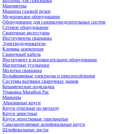
Баллоны для газосварки
Манометры
Машины газовой резки
Медицинское оборудование
Оборудование для газораспределительных систем
Сетевое оборудование
Сварочные аксессуары
Инструменты сварщика
Электрододержатели
Клеммы заземления
Сварочный кабель
Инструмент и вспомогательное оборудование
Магнитные угольники
Молотки сварщика
Вольфрамовые электроды и приспособления
Системы вытяжки сварочных дымов
Керамические подкладки
Упаковка Marathon Pac
Маркеры
Абразивные круги
Круги отрезные по металлу
Круги зачистные
Круги лепестковые тарельчатые
Самозацепляемые шлифовальные круги
Шлифовальные листы