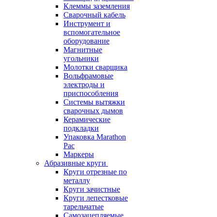
Клеммы заземления
Сварочный кабель
Инструмент и
вспомогательное
оборудование
Магнитные
угольники
Молотки сварщика
Вольфрамовые
электроды и
приспособления
Системы вытяжки
сварочных дымов
Керамические
подкладки
Упаковка Marathon
Pac
Маркеры
Абразивные круги
Круги отрезные по
металлу
Круги зачистные
Круги лепестковые
тарельчатые
Самозацепляемые