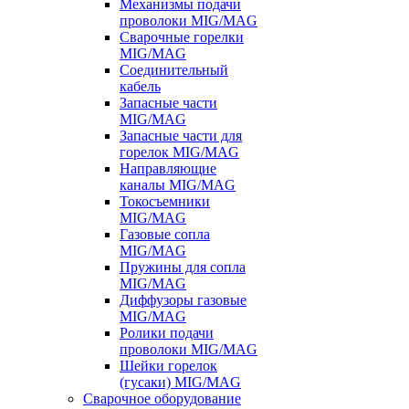
Механизмы подачи
проволоки MIG/MAG
Сварочные горелки
MIG/MAG
Соединительный
кабель
Запасные части
MIG/MAG
Запасные части для
горелок MIG/MAG
Направляющие
каналы MIG/MAG
Токосъемники
MIG/MAG
Газовые сопла
MIG/MAG
Пружины для сопла
MIG/MAG
Диффузоры газовые
MIG/MAG
Ролики подачи
проволоки MIG/MAG
Шейки горелок
(гусаки) MIG/MAG
Сварочное оборудование