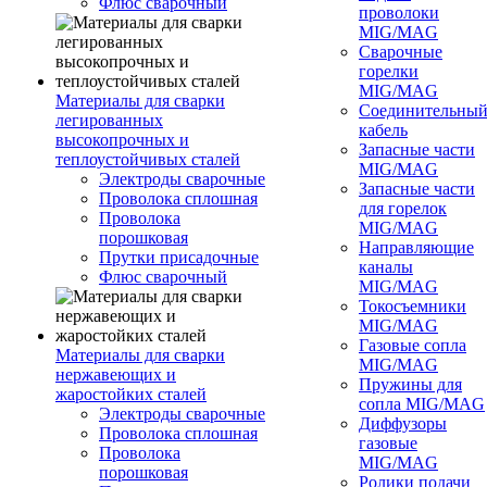
Флюс сварочный
проволоки
MIG/MAG
Сварочные
горелки
MIG/MAG
Материалы для сварки
Соединительны
легированных
кабель
высокопрочных и
Запасные части
теплоустойчивых сталей
MIG/MAG
Электроды сварочные
Запасные части
Проволока сплошная
для горелок
Проволока
MIG/MAG
порошковая
Направляющие
Прутки присадочные
каналы
Флюс сварочный
MIG/MAG
Токосъемники
MIG/MAG
Газовые сопла
Материалы для сварки
MIG/MAG
нержавеющих и
Пружины для
жаростойких сталей
сопла MIG/MAG
Электроды сварочные
Диффузоры
Проволока сплошная
газовые
Проволока
MIG/MAG
порошковая
Ролики подачи