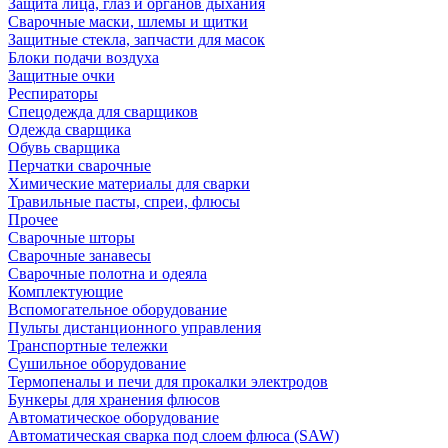
Защита лица, глаз и органов дыхания
Сварочные маски, шлемы и щитки
Защитные стекла, запчасти для масок
Блоки подачи воздуха
Защитные очки
Респираторы
Спецодежда для сварщиков
Одежда сварщика
Обувь сварщика
Перчатки сварочные
Химические материалы для сварки
Травильные пасты, спреи, флюсы
Прочее
Сварочные шторы
Сварочные занавесы
Сварочные полотна и одеяла
Комплектующие
Вспомогательное оборудование
Пульты дистанционного управления
Транспортные тележки
Сушильное оборудование
Термопеналы и печи для прокалки электродов
Бункеры для хранения флюсов
Автоматическое оборудование
Автоматическая сварка под слоем флюса (SAW)