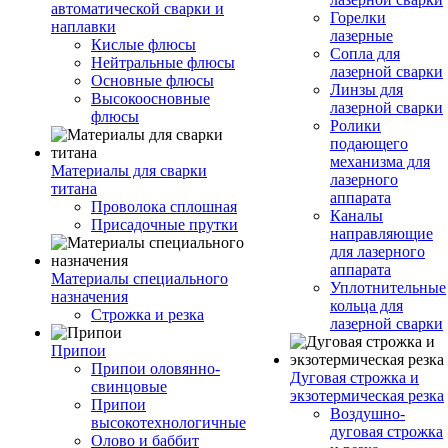
автоматической сварки и
Горелки
наплавки
лазерные
Кислые флюсы
Сопла для
Нейтральные флюсы
лазерной сварки
Основные флюсы
Линзы для
Высокоосновные
лазерной сварки
флюсы
Ролики
подающего
механизма для
Материалы для сварки
лазерного
титана
аппарата
Проволока сплошная
Каналы
Присадочные прутки
направляющие
для лазерного
аппарата
Материалы специального
Уплотнительные
назначения
кольца для
Строжка и резка
лазерной сварки
Припои
Припои оловянно-
Дуговая строжка и
свинцовые
экзотермическая резка
Припои
Воздушно-
высокотехнологичные
дуговая строжка
Олово и баббит