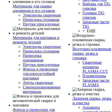
Наборы для TIG
Материалы для сварки
горелки
алюминия и его сплавов
Головки TIG
Электроды сварочные
горелок
Проволока сплошная
Запасные части
Прутки присадочные
TIG
+ ЕЩЕ
Материалы для наплавки и
ремонта деталей
Электроды сварочные
Воздушно-плазменная
Проволока сплошная
сварка, резка и
Проволока
строжка
порошковая
Сварочные
Прутки присадочные
аппараты
Флюсы и проволоки
PLASMA CUT
для износостойкой
Плазмотроны
наплавки
Запасные части
Ленты сварочные
PLASMA
Специализированные
материалы
Лазерная сварка, резка
и очистка
Аппараты
Флюсы и проволоки для
лазерной сварки