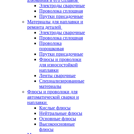
алюминия и его сплавов
Электроды сварочные
Проволока сплошная
Прутки присадочные
Материалы для наплавки и
ремонта деталей
Электроды сварочные
Проволока сплошная
Проволока
порошковая
Прутки присадочные
Флюсы и проволоки
для износостойкой
наплавки
Ленты сварочные
Специализированные
материалы
Флюсы и проволоки для
автоматической сварки и
наплавки
Кислые флюсы
Нейтральные флюсы
Основные флюсы
Высокоосновные
флюсы