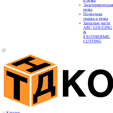
и резка
Экзотермическая
резка
Подводная
сварка и резка
Запасные части
ARC GOUGING
&
EXOTHERMIC
CUTTING
Каталог