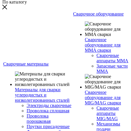
По каталогу
Сварочное оборудование
Сварочное
оборудование для
MMA сварки
Сварочные
аппараты MMA
Сварочные материалы
Запасные части
MMA
Материалы для сварки
Сварочное
углеродистых и
оборудование для
низколегированных сталей
MIG/MAG сварки
Электроды сварочные
Сварочные
Проволока сплошная
аппараты
Проволока
MIG/MAG
порошковая
Механизмы
Прутки присадочные
подачи