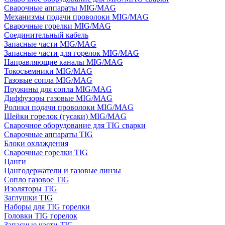
Сварочные аппараты MIG/MAG
Механизмы подачи проволоки MIG/MAG
Сварочные горелки MIG/MAG
Соединительный кабель
Запасные части MIG/MAG
Запасные части для горелок MIG/MAG
Направляющие каналы MIG/MAG
Токосъемники MIG/MAG
Газовые сопла MIG/MAG
Пружины для сопла MIG/MAG
Диффузоры газовые MIG/MAG
Ролики подачи проволоки MIG/MAG
Шейки горелок (гусаки) MIG/MAG
Сварочное оборудование для TIG сварки
Сварочные аппараты TIG
Блоки охлаждения
Сварочные горелки TIG
Цанги
Цангодержатели и газовые линзы
Сопло газовое TIG
Изоляторы TIG
Заглушки TIG
Наборы для TIG горелки
Головки TIG горелок
Запасные части TIG