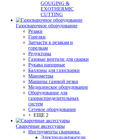
GOUGING &
EXOTHERMIC
CUTTING
Газосварочное оборудование
Резаки
Горелки
Запчасти к резакам и
горелкам
Редукторы
Газовые вентили для сварки
Рукава напорные
Баллоны для газосварки
Манометры
Машины газовой резки
Медицинское оборудование
Оборудование для
газораспределительных
систем
Сетевое оборудование
+ ЕЩЕ 2
Сварочные аксессуары
Инструменты сварщика
Электрододержатели