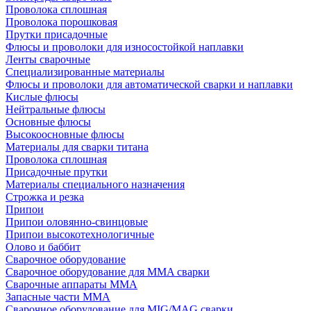
Проволока сплошная
Проволока порошковая
Прутки присадочные
Флюсы и проволоки для износостойкой наплавки
Ленты сварочные
Специализированные материалы
Флюсы и проволоки для автоматической сварки и наплавки
Кислые флюсы
Нейтральные флюсы
Основные флюсы
Высокоосновные флюсы
Материалы для сварки титана
Проволока сплошная
Присадочные прутки
Материалы специального назначения
Строжка и резка
Припои
Припои оловянно-свинцовые
Припои высокотехнологичные
Олово и баббит
Сварочное оборудование
Сварочное оборудование для MMA сварки
Сварочные аппараты MMA
Запасные части MMA
Сварочное оборудование для MIG/MAG сварки