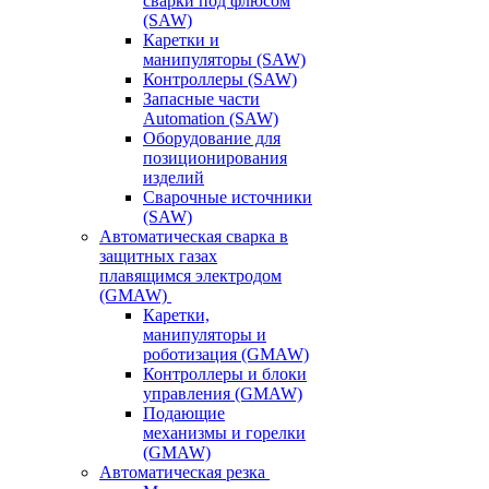
сварки под флюсом
(SAW)
Каретки и
манипуляторы (SAW)
Контроллеры (SAW)
Запасные части
Automation (SAW)
Оборудование для
позиционирования
изделий
Сварочные источники
(SAW)
Автоматическая сварка в
защитных газах
плавящимся электродом
(GMAW)
Каретки,
манипуляторы и
роботизация (GMAW)
Контроллеры и блоки
управления (GMAW)
Подающие
механизмы и горелки
(GMAW)
Автоматическая резка