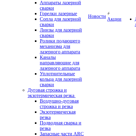
Аппараты лазерной
сварки
Горелки лазерные
Новости
Сопла для лазерной
Акции
сварки
Линзы для лазерной
сварки
Ролики подающего
механизма для
лазерного аппарата
Каналы
направляющие для
лазерного аппарата
Уплотнительные
кольца для лазерной
сварки
Дуговая строжка и
экзотермическая резка
Воздушно-дуговая
строжка и резка
Экзотермическая
резка
Подводная сварка и
резка
Запасные части ARC