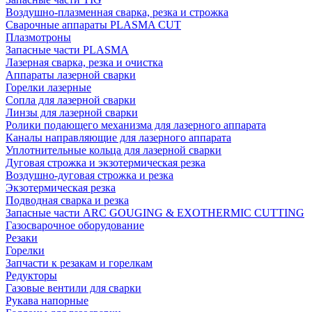
Воздушно-плазменная сварка, резка и строжка
Сварочные аппараты PLASMA CUT
Плазмотроны
Запасные части PLASMA
Лазерная сварка, резка и очистка
Аппараты лазерной сварки
Горелки лазерные
Сопла для лазерной сварки
Линзы для лазерной сварки
Ролики подающего механизма для лазерного аппарата
Каналы направляющие для лазерного аппарата
Уплотнительные кольца для лазерной сварки
Дуговая строжка и экзотермическая резка
Воздушно-дуговая строжка и резка
Экзотермическая резка
Подводная сварка и резка
Запасные части ARC GOUGING & EXOTHERMIC CUTTING
Газосварочное оборудование
Резаки
Горелки
Запчасти к резакам и горелкам
Редукторы
Газовые вентили для сварки
Рукава напорные