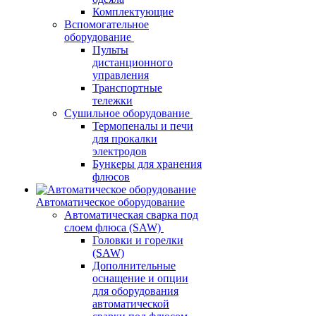
Комплектующие
Вспомогательное
оборудование
Пульты
дистанционного
управления
Транспортные
тележки
Сушильное оборудование
Термопеналы и печи
для прокалки
электродов
Бункеры для хранения
флюсов
Автоматическое оборудование
Автоматическая сварка под
слоем флюса (SAW)
Головки и горелки
(SAW)
Дополнительные
оснащение и опции
для оборудования
автоматической