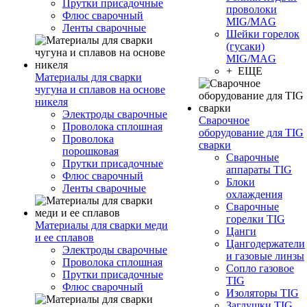
Прутки присадочные
проволоки
Флюс сварочный
MIG/MAG
Ленты сварочные
Шейки горелок
(гусаки)
MIG/MAG
+ ЕЩЕ
Материалы для сварки
чугуна и сплавов на основе
никеля
Электроды сварочные
Сварочное
Проволока сплошная
оборудование для TIG
Проволока
сварки
порошковая
Сварочные
Прутки присадочные
аппараты TIG
Флюс сварочный
Блоки
Ленты сварочные
охлаждения
Сварочные
горелки TIG
Материалы для сварки меди
Цанги
и ее сплавов
Цангодержатели
Электроды сварочные
и газовые линзы
Проволока сплошная
Сопло газовое
Прутки присадочные
TIG
Флюс сварочный
Изоляторы TIG
Заглушки TIG