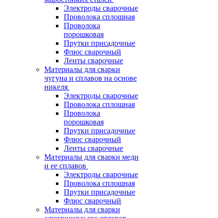
Электроды сварочные
Проволока сплошная
Проволока
порошковая
Прутки присадочные
Флюс сварочный
Ленты сварочные
Материалы для сварки
чугуна и сплавов на основе
никеля
Электроды сварочные
Проволока сплошная
Проволока
порошковая
Прутки присадочные
Флюс сварочный
Ленты сварочные
Материалы для сварки меди
и ее сплавов
Электроды сварочные
Проволока сплошная
Прутки присадочные
Флюс сварочный
Материалы для сварки