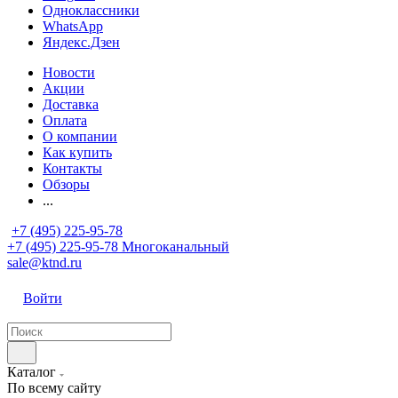
Одноклассники
WhatsApp
Яндекс.Дзен
Новости
Акции
Доставка
Оплата
О компании
Как купить
Контакты
Обзоры
...
+7 (495) 225-95-78
+7 (495) 225-95-78
Многоканальный
sale@ktnd.ru
Войти
Каталог
По всему сайту