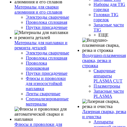
Наборы для TIG
Материалы для сварки
горелки
алюминия и его сплавов
Головки TIG
Электроды сварочные
горелок
Проволока сплошная
Запасные части
Прутки присадочные
TIG
+ ЕЩЕ
Материалы для наплавки и
ремонта деталей
Электроды сварочные
Воздушно-плазменная
Проволока сплошная
сварка, резка и
Проволока
строжка
порошковая
Сварочные
Прутки присадочные
аппараты
Флюсы и проволоки
PLASMA CUT
для износостойкой
Плазмотроны
наплавки
Запасные части
Ленты сварочные
PLASMA
Специализированные
материалы
Лазерная сварка, резка
и очистка
Аппараты
Флюсы и проволоки для
лазерной сварки