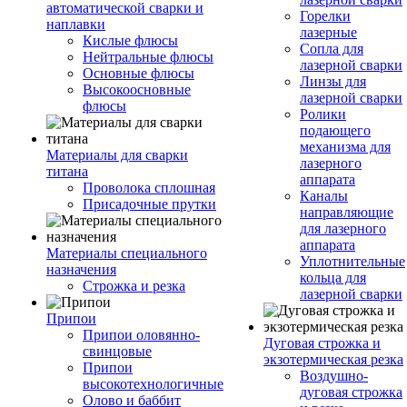
автоматической сварки и
Горелки
наплавки
лазерные
Кислые флюсы
Сопла для
Нейтральные флюсы
лазерной сварки
Основные флюсы
Линзы для
Высокоосновные
лазерной сварки
флюсы
Ролики
подающего
механизма для
Материалы для сварки
лазерного
титана
аппарата
Проволока сплошная
Каналы
Присадочные прутки
направляющие
для лазерного
аппарата
Материалы специального
Уплотнительные
назначения
кольца для
Строжка и резка
лазерной сварки
Припои
Припои оловянно-
Дуговая строжка и
свинцовые
экзотермическая резка
Припои
Воздушно-
высокотехнологичные
дуговая строжка
Олово и баббит