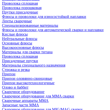
Проволока сплошная
Проволока порошковая
Прутки присадочные
Флюсы и проволоки для износостойкой наплавки
Ленты сварочные
Специализированные материалы
Флюсы и проволоки для автоматической сварки и наплавки
Кислые флюсы
Нейтральные флюсы
Основные флюсы
Высокоосновные флюсы
Материалы для сварки титана
Проволока сплошная
Присадочные прутки
Материалы специального назначения
Строжка и резка
Припои
Припои оловянно-свинцовые
Припои высокотехнологичные
Олово и баббит
Сварочное оборудование
Сварочное оборудование для MMA сварки
Сварочные аппараты MMA
Запасные части MMA
Сварочное оборудование для MIG/MAG сварки