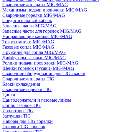
Сварочные аппараты MIG/MAG
Механизмы подачи проволоки MIG/MAG
Сварочные горелки MIG/MAG
Соединительный кабель
Запасные части MIG/MAG
Запасные части для горелок MIG/MAG
Направляющие каналы MIG/MAG
Токосъемники MIG/MAG
Газовые сопла MIG/MAG
Пружины для сопла MIG/MAG
Диффузоры газовые MIG/MAG
Ролики подачи проволоки MIG/MAG
Шейки горелок (гусаки) MIG/MAG
Сварочное оборудование для TIG сварки
Сварочные аппараты TIG
Блоки охлаждения
Сварочные горелки TIG
Цанги
Цангодержатели и газовые линзы
Сопло газовое TIG
Изоляторы TIG
Заглушки TIG
Наборы для TIG горелки
Головки TIG горелок
Запасные части TIG