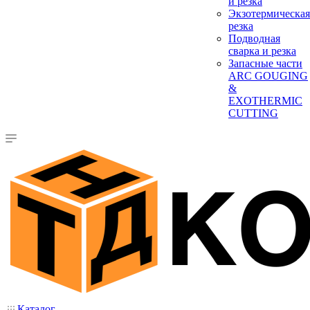
и резка
Экзотермическая
резка
Подводная
сварка и резка
Запасные части
ARC GOUGING
&
EXOTHERMIC
CUTTING
Каталог