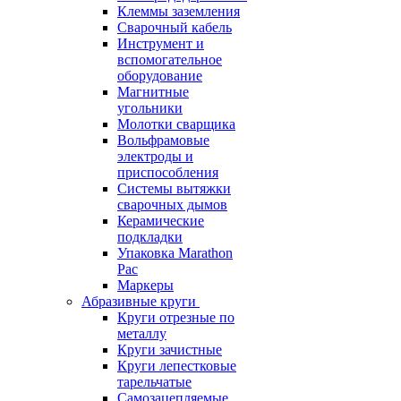
Клеммы заземления
Сварочный кабель
Инструмент и
вспомогательное
оборудование
Магнитные
угольники
Молотки сварщика
Вольфрамовые
электроды и
приспособления
Системы вытяжки
сварочных дымов
Керамические
подкладки
Упаковка Marathon
Pac
Маркеры
Абразивные круги
Круги отрезные по
металлу
Круги зачистные
Круги лепестковые
тарельчатые
Самозацепляемые