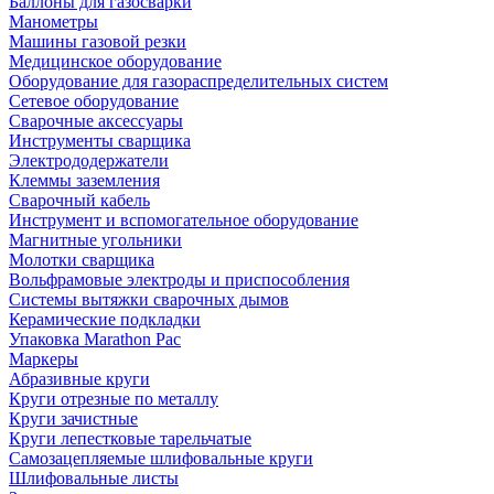
Баллоны для газосварки
Манометры
Машины газовой резки
Медицинское оборудование
Оборудование для газораспределительных систем
Сетевое оборудование
Сварочные аксессуары
Инструменты сварщика
Электрододержатели
Клеммы заземления
Сварочный кабель
Инструмент и вспомогательное оборудование
Магнитные угольники
Молотки сварщика
Вольфрамовые электроды и приспособления
Системы вытяжки сварочных дымов
Керамические подкладки
Упаковка Marathon Pac
Маркеры
Абразивные круги
Круги отрезные по металлу
Круги зачистные
Круги лепестковые тарельчатые
Самозацепляемые шлифовальные круги
Шлифовальные листы