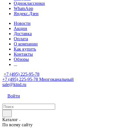
Одноклассники
WhatsApp
Яндекс.Дзен
Новости
Акции
Доставка
Оплата
О компании
Как купить
Контакты
Обзоры
...
+7 (495) 225-95-78
+7 (495) 225-95-78
Многоканальный
sale@ktnd.ru
Войти
Каталог
По всему сайту