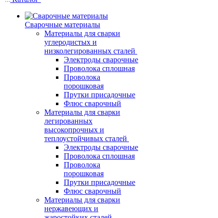
Сварочные материалы
Материалы для сварки
углеродистых и
низколегированных сталей
Электроды сварочные
Проволока сплошная
Проволока
порошковая
Прутки присадочные
Флюс сварочный
Материалы для сварки
легированных
высокопрочных и
теплоустойчивых сталей
Электроды сварочные
Проволока сплошная
Проволока
порошковая
Прутки присадочные
Флюс сварочный
Материалы для сварки
нержавеющих и
жаростойких сталей