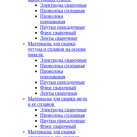
Электроды сварочные
Проволока сплошная
Проволока
порошковая
Прутки присадочные
Флюс сварочный
Ленты сварочные
Материалы для сварки
чугуна и сплавов на основе
никеля
Электроды сварочные
Проволока сплошная
Проволока
порошковая
Прутки присадочные
Флюс сварочный
Ленты сварочные
Материалы для сварки меди
и ее сплавов
Электроды сварочные
Проволока сплошная
Прутки присадочные
Флюс сварочный
Материалы для сварки