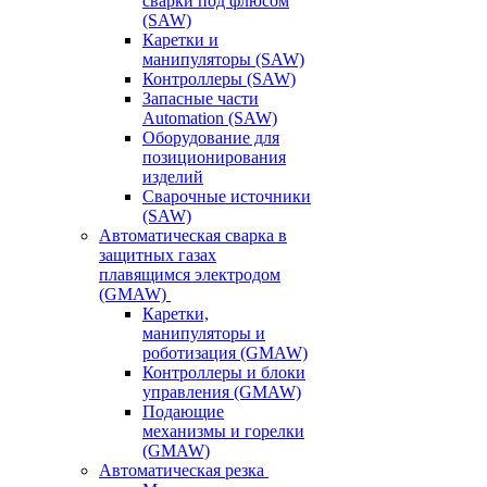
сварки под флюсом
(SAW)
Каретки и
манипуляторы (SAW)
Контроллеры (SAW)
Запасные части
Automation (SAW)
Оборудование для
позиционирования
изделий
Сварочные источники
(SAW)
Автоматическая сварка в
защитных газах
плавящимся электродом
(GMAW)
Каретки,
манипуляторы и
роботизация (GMAW)
Контроллеры и блоки
управления (GMAW)
Подающие
механизмы и горелки
(GMAW)
Автоматическая резка