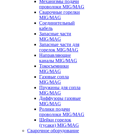
Механизмы подачи
проволоки MIG/MAG
Сварочные горелки
MIG/MAG
Соединительный
кабель
Запасные части
MIG/MAG
Запасные части для
горелок MIG/MAG
Направляющие
каналы MIG/MAG
Токосъемники
MIG/MAG
Газовые сопла
MIG/MAG
Пружины для сопла
MIG/MAG
Диффузоры газовые
MIG/MAG
Ролики подачи
проволоки MIG/MAG
Шейки горелок
(гусаки) MIG/MAG
Сварочное оборудование