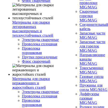
Флюс сварочный
проволоки
MIG/MAG
Сварочные
горелки
MIG/MAG
Материалы для сварки
Соединительны
легированных
кабель
высокопрочных и
Запасные части
теплоустойчивых сталей
MIG/MAG
Электроды сварочные
Запасные части
Проволока сплошная
для горелок
Проволока
MIG/MAG
порошковая
Направляющие
Прутки присадочные
каналы
Флюс сварочный
MIG/MAG
Токосъемники
MIG/MAG
Газовые сопла
Материалы для сварки
MIG/MAG
нержавеющих и
Пружины для
жаростойких сталей
сопла MIG/MAG
Электроды сварочные
Диффузоры
Проволока сплошная
газовые
Проволока
MIG/MAG
порошковая
Ролики подачи