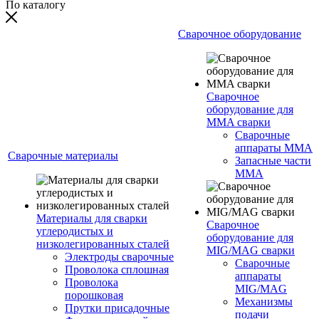
По каталогу
Сварочное оборудование
Сварочное
оборудование для
MMA сварки
Сварочные
аппараты MMA
Сварочные материалы
Запасные части
MMA
Материалы для сварки
Сварочное
углеродистых и
оборудование для
низколегированных сталей
MIG/MAG сварки
Электроды сварочные
Сварочные
Проволока сплошная
аппараты
Проволока
MIG/MAG
порошковая
Механизмы
Прутки присадочные
подачи