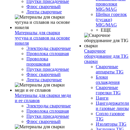
Прутки присадочные
проволоки
Флюс сварочный
MIG/MAG
Ленты сварочные
Шейки горелок
(гусаки)
MIG/MAG
+ ЕЩЕ
Материалы для сварки
чугуна и сплавов на основе
никеля
Электроды сварочные
Сварочное
Проволока сплошная
оборудование для TIG
Проволока
сварки
порошковая
Сварочные
Прутки присадочные
аппараты TIG
Флюс сварочный
Блоки
Ленты сварочные
охлаждения
Сварочные
горелки TIG
Материалы для сварки меди
Цанги
и ее сплавов
Цангодержатели
Электроды сварочные
и газовые линзы
Проволока сплошная
Сопло газовое
Прутки присадочные
TIG
Флюс сварочный
Изоляторы TIG
Заглушки TIG