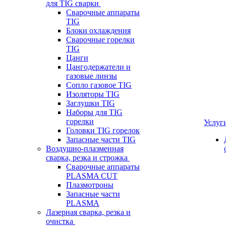
для TIG сварки
Сварочные аппараты
TIG
Блоки охлаждения
Сварочные горелки
TIG
Цанги
Цангодержатели и
газовые линзы
Сопло газовое TIG
Изоляторы TIG
Заглушки TIG
Наборы для TIG
горелки
Услуг
Головки TIG горелок
Запасные части TIG
Воздушно-плазменная
сварка, резка и строжка
Сварочные аппараты
PLASMA CUT
Плазмотроны
Запасные части
PLASMA
Лазерная сварка, резка и
очистка