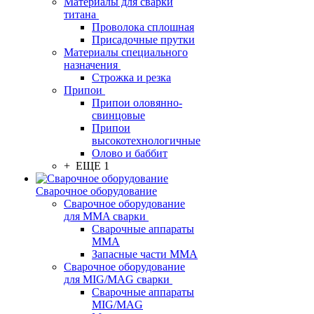
Материалы для сварки
титана
Проволока сплошная
Присадочные прутки
Материалы специального
назначения
Строжка и резка
Припои
Припои оловянно-
свинцовые
Припои
высокотехнологичные
Олово и баббит
+ ЕЩЕ 1
Сварочное оборудование
Сварочное оборудование
для MMA сварки
Сварочные аппараты
MMA
Запасные части MMA
Сварочное оборудование
для MIG/MAG сварки
Сварочные аппараты
MIG/MAG