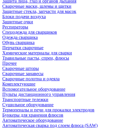
Защита лица, глаз и органов дыхания
Сварочные маски, шлемы и щитки
Защитные стекла, запчасти для масок
Блоки подачи воздуха
Защитные очки
Респираторы
Спецодежда для сварщиков
Одежда сварщика
Обувь сварщика
Перчатки сварочные
Химические материалы для сварки
Травильные пасты, спреи, флюсы
Прочее
Сварочные шторы
Сварочные занавесы
Сварочные полотна и одеяла
Комплектующие
Вспомогательное оборудование
Пульты дистанционного управления
Транспортные тележки
Сушильное оборудование
Термопеналы и печи для прокалки электродов
Бункеры для хранения флюсов
Автоматическое оборудование
Автоматическая сварка под слоем флюса (SAW)