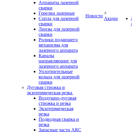
Аппараты лазерной
сварки
Горелки лазерные
Новости
Сопла для лазерной
Акции
сварки
Линзы для лазерной
сварки
Ролики подающего
механизма для
лазерного аппарата
Каналы
направляющие для
лазерного аппарата
Уплотнительные
кольца для лазерной
сварки
Дуговая строжка и
экзотермическая резка
Воздушно-дуговая
строжка и резка
Экзотермическая
резка
Подводная сварка и
резка
Запасные части ARC