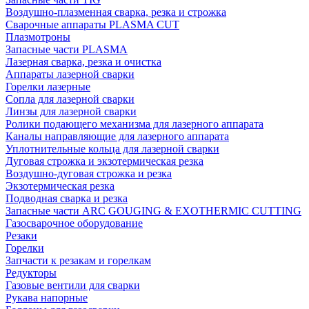
Воздушно-плазменная сварка, резка и строжка
Сварочные аппараты PLASMA CUT
Плазмотроны
Запасные части PLASMA
Лазерная сварка, резка и очистка
Аппараты лазерной сварки
Горелки лазерные
Сопла для лазерной сварки
Линзы для лазерной сварки
Ролики подающего механизма для лазерного аппарата
Каналы направляющие для лазерного аппарата
Уплотнительные кольца для лазерной сварки
Дуговая строжка и экзотермическая резка
Воздушно-дуговая строжка и резка
Экзотермическая резка
Подводная сварка и резка
Запасные части ARC GOUGING & EXOTHERMIC CUTTING
Газосварочное оборудование
Резаки
Горелки
Запчасти к резакам и горелкам
Редукторы
Газовые вентили для сварки
Рукава напорные