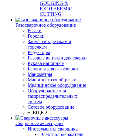
GOUGING &
EXOTHERMIC
CUTTING
Газосварочное оборудование
Резаки
Горелки
Запчасти к резакам и
горелкам
Редукторы
Газовые вентили для сварки
Рукава напорные
Баллоны для газосварки
Манометры
Машины газовой резки
Медицинское оборудование
Оборудование для
газораспределительных
систем
Сетевое оборудование
+ ЕЩЕ 2
Сварочные аксессуары
Инструменты сварщика
Электрододержатели