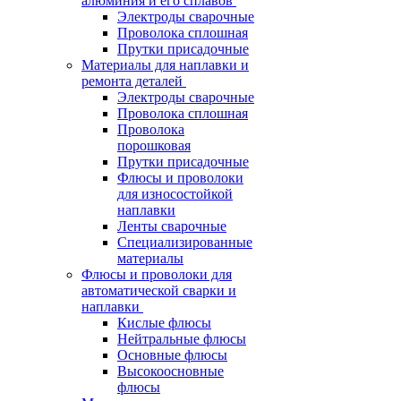
алюминия и его сплавов
Электроды сварочные
Проволока сплошная
Прутки присадочные
Материалы для наплавки и
ремонта деталей
Электроды сварочные
Проволока сплошная
Проволока
порошковая
Прутки присадочные
Флюсы и проволоки
для износостойкой
наплавки
Ленты сварочные
Специализированные
материалы
Флюсы и проволоки для
автоматической сварки и
наплавки
Кислые флюсы
Нейтральные флюсы
Основные флюсы
Высокоосновные
флюсы