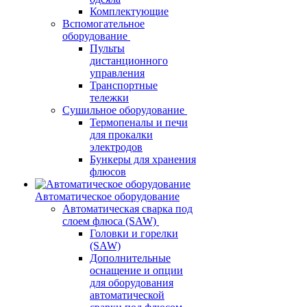
Комплектующие
Вспомогательное
оборудование
Пульты
дистанционного
управления
Транспортные
тележки
Сушильное оборудование
Термопеналы и печи
для прокалки
электродов
Бункеры для хранения
флюсов
Автоматическое оборудование
Автоматическая сварка под
слоем флюса (SAW)
Головки и горелки
(SAW)
Дополнительные
оснащение и опции
для оборудования
автоматической