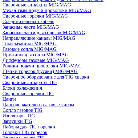
Сварочные аппараты MIG/MAG
Механизмы подачи проволоки MIG/MAG
Сварочные горелки MIG/MAG
Соединительный кабель
Запасные части MIG/MAG
Запасные части для горелок MIG/MAG
Направляющие каналы MIG/MAG
Токосъемники MIG/MAG
Газовые сопла MIG/MAG
Пружины для сопла MIG/MAG
Диффузоры газовые MIG/MAG
Ролики подачи проволоки MIG/MAG
Шейки горелок (гусаки) MIG/MAG
Сварочное оборудование для TIG сварки
Сварочные аппараты TIG
Блоки охлаждения
Сварочные горелки TIG
Цанги
Цангодержатели и газовые линзы
Сопло газовое TIG
Изоляторы TIG
Заглушки TIG
Наборы для TIG горелки
Головки TIG горелок
Запасные части TIG