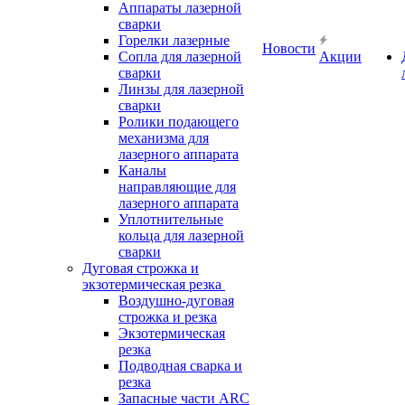
Аппараты лазерной
сварки
Горелки лазерные
Новости
Сопла для лазерной
Акции
сварки
Линзы для лазерной
сварки
Ролики подающего
механизма для
лазерного аппарата
Каналы
направляющие для
лазерного аппарата
Уплотнительные
кольца для лазерной
сварки
Дуговая строжка и
экзотермическая резка
Воздушно-дуговая
строжка и резка
Экзотермическая
резка
Подводная сварка и
резка
Запасные части ARC