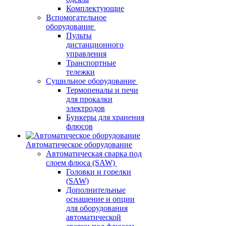
Комплектующие
Вспомогательное
оборудование
Пульты
дистанционного
управления
Транспортные
тележки
Сушильное оборудование
Термопеналы и печи
для прокалки
электродов
Бункеры для хранения
флюсов
Автоматическое оборудование
Автоматическая сварка под
слоем флюса (SAW)
Головки и горелки
(SAW)
Дополнительные
оснащение и опции
для оборудования
автоматической