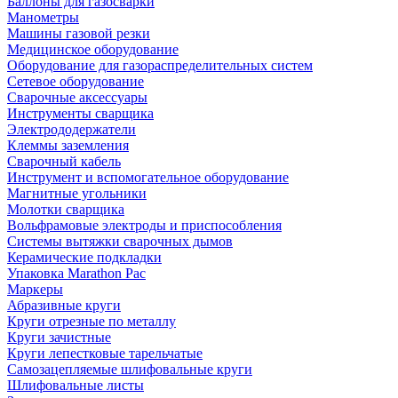
Баллоны для газосварки
Манометры
Машины газовой резки
Медицинское оборудование
Оборудование для газораспределительных систем
Сетевое оборудование
Сварочные аксессуары
Инструменты сварщика
Электрододержатели
Клеммы заземления
Сварочный кабель
Инструмент и вспомогательное оборудование
Магнитные угольники
Молотки сварщика
Вольфрамовые электроды и приспособления
Системы вытяжки сварочных дымов
Керамические подкладки
Упаковка Marathon Pac
Маркеры
Абразивные круги
Круги отрезные по металлу
Круги зачистные
Круги лепестковые тарельчатые
Самозацепляемые шлифовальные круги
Шлифовальные листы