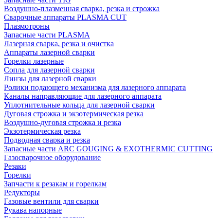
Воздушно-плазменная сварка, резка и строжка
Сварочные аппараты PLASMA CUT
Плазмотроны
Запасные части PLASMA
Лазерная сварка, резка и очистка
Аппараты лазерной сварки
Горелки лазерные
Сопла для лазерной сварки
Линзы для лазерной сварки
Ролики подающего механизма для лазерного аппарата
Каналы направляющие для лазерного аппарата
Уплотнительные кольца для лазерной сварки
Дуговая строжка и экзотермическая резка
Воздушно-дуговая строжка и резка
Экзотермическая резка
Подводная сварка и резка
Запасные части ARC GOUGING & EXOTHERMIC CUTTING
Газосварочное оборудование
Резаки
Горелки
Запчасти к резакам и горелкам
Редукторы
Газовые вентили для сварки
Рукава напорные