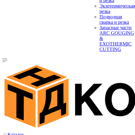
и резка
Экзотермическая
резка
Подводная
сварка и резка
Запасные части
ARC GOUGING
&
EXOTHERMIC
CUTTING
Каталог