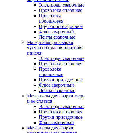
Электроды сварочные
Проволока сплошная
Проволока
порошковая
Прутки присадочные
Флюс сварочный
Ленты сварочные
Материалы для сварки
чугуна и сплавов на основе
никеля
Электроды сварочные
Проволока сплошная
Проволока
порошковая
Прутки присадочные
Флюс сварочный
Ленты сварочные
Материалы для сварки меди
и ее сплавов
Электроды сварочные
Проволока сплошная
Прутки присадочные
Флюс сварочный
Материалы для сварки