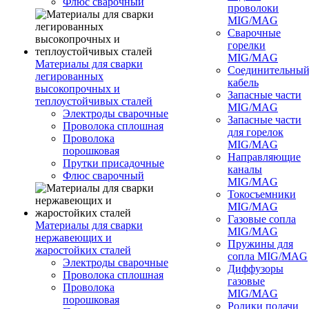
Флюс сварочный
проволоки
MIG/MAG
Сварочные
горелки
MIG/MAG
Материалы для сварки
Соединительны
легированных
кабель
высокопрочных и
Запасные части
теплоустойчивых сталей
MIG/MAG
Электроды сварочные
Запасные части
Проволока сплошная
для горелок
Проволока
MIG/MAG
порошковая
Направляющие
Прутки присадочные
каналы
Флюс сварочный
MIG/MAG
Токосъемники
MIG/MAG
Газовые сопла
Материалы для сварки
MIG/MAG
нержавеющих и
Пружины для
жаростойких сталей
сопла MIG/MAG
Электроды сварочные
Диффузоры
Проволока сплошная
газовые
Проволока
MIG/MAG
порошковая
Ролики подачи