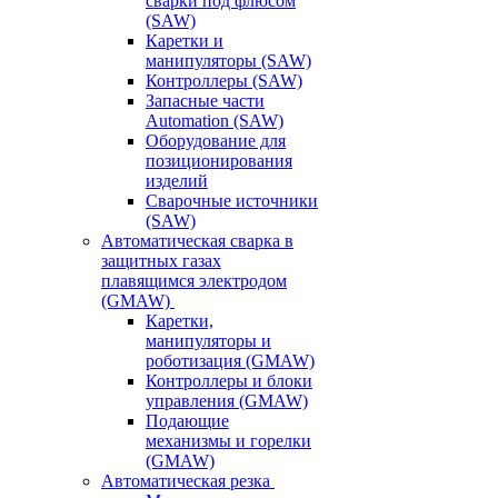
сварки под флюсом
(SAW)
Каретки и
манипуляторы (SAW)
Контроллеры (SAW)
Запасные части
Automation (SAW)
Оборудование для
позиционирования
изделий
Сварочные источники
(SAW)
Автоматическая сварка в
защитных газах
плавящимся электродом
(GMAW)
Каретки,
манипуляторы и
роботизация (GMAW)
Контроллеры и блоки
управления (GMAW)
Подающие
механизмы и горелки
(GMAW)
Автоматическая резка