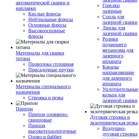
автоматической сварки и
Горелки
наплавки
лазерные
Кислые флюсы
Сопла для
Нейтральные флюсы
лазерной сварки
Основные флюсы
Линзы для
Высокоосновные
лазерной сварки
флюсы
Ролики
подающего
механизма для
Материалы для сварки
лазерного
титана
аппарата
Проволока сплошная
Каналы
Присадочные прутки
направляющие
для лазерного
аппарата
Материалы специального
Уплотнительные
назначения
кольца для
Строжка и резка
лазерной сварки
Припои
Припои оловянно-
Дуговая строжка и
свинцовые
экзотермическая резка
Припои
Воздушно-
высокотехнологичные
дуговая строжка
Олово и баббит