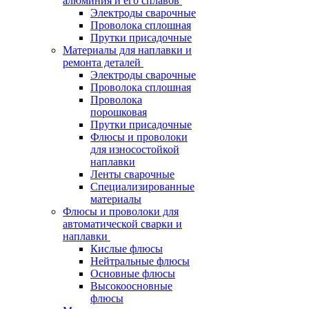
алюминия и его сплавов
Электроды сварочные
Проволока сплошная
Прутки присадочные
Материалы для наплавки и
ремонта деталей
Электроды сварочные
Проволока сплошная
Проволока
порошковая
Прутки присадочные
Флюсы и проволоки
для износостойкой
наплавки
Ленты сварочные
Специализированные
материалы
Флюсы и проволоки для
автоматической сварки и
наплавки
Кислые флюсы
Нейтральные флюсы
Основные флюсы
Высокоосновные
флюсы