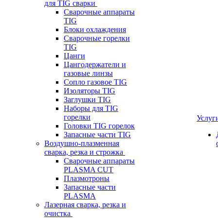
для TIG сварки
Сварочные аппараты
TIG
Блоки охлаждения
Сварочные горелки
TIG
Цанги
Цангодержатели и
газовые линзы
Сопло газовое TIG
Изоляторы TIG
Заглушки TIG
Наборы для TIG
горелки
Услуг
Головки TIG горелок
Запасные части TIG
Воздушно-плазменная
сварка, резка и строжка
Сварочные аппараты
PLASMA CUT
Плазмотроны
Запасные части
PLASMA
Лазерная сварка, резка и
очистка