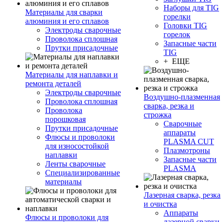
Наборы для TIG
Материалы для сварки
горелки
алюминия и его сплавов
Головки TIG
Электроды сварочные
горелок
Проволока сплошная
Запасные части
Прутки присадочные
TIG
+ ЕЩЕ
Материалы для наплавки и
ремонта деталей
Электроды сварочные
Воздушно-плазменная
Проволока сплошная
сварка, резка и
Проволока
строжка
порошковая
Сварочные
Прутки присадочные
аппараты
Флюсы и проволоки
PLASMA CUT
для износостойкой
Плазмотроны
наплавки
Запасные части
Ленты сварочные
PLASMA
Специализированные
материалы
Лазерная сварка, резка
и очистка
Аппараты
Флюсы и проволоки для
лазерной сварки