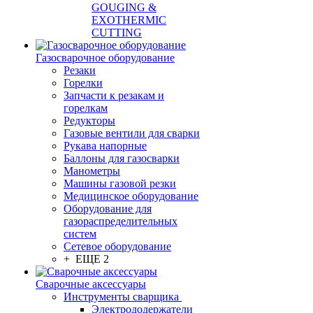
GOUGING &
EXOTHERMIC
CUTTING
Газосварочное оборудование
Резаки
Горелки
Запчасти к резакам и
горелкам
Редукторы
Газовые вентили для сварки
Рукава напорные
Баллоны для газосварки
Манометры
Машины газовой резки
Медицинское оборудование
Оборудование для
газораспределительных
систем
Сетевое оборудование
+ ЕЩЕ 2
Сварочные аксессуары
Инструменты сварщика
Электрододержатели