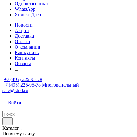
Одноклассники
WhatsApp
Яндекс.Дзен
Новости
Акции
Доставка
Оплата
О компании
Как купить
Контакты
Обзоры
...
+7 (495) 225-95-78
+7 (495) 225-95-78
Многоканальный
sale@ktnd.ru
Войти
Каталог
По всему сайту