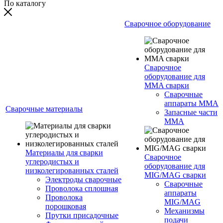
По каталогу
Сварочное оборудование
Сварочное
оборудование для
MMA сварки
Сварочные
аппараты MMA
Сварочные материалы
Запасные части
MMA
Материалы для сварки
Сварочное
углеродистых и
оборудование для
низколегированных сталей
MIG/MAG сварки
Электроды сварочные
Сварочные
Проволока сплошная
аппараты
Проволока
MIG/MAG
порошковая
Механизмы
Прутки присадочные
подачи