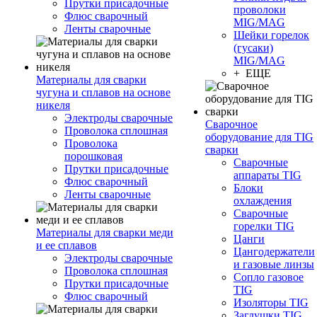
Прутки присадочные
проволоки
Флюс сварочный
MIG/MAG
Ленты сварочные
Шейки горелок
(гусаки)
MIG/MAG
+ ЕЩЕ
Материалы для сварки
чугуна и сплавов на основе
никеля
Электроды сварочные
Сварочное
Проволока сплошная
оборудование для TIG
Проволока
сварки
порошковая
Сварочные
Прутки присадочные
аппараты TIG
Флюс сварочный
Блоки
Ленты сварочные
охлаждения
Сварочные
горелки TIG
Материалы для сварки меди
Цанги
и ее сплавов
Цангодержатели
Электроды сварочные
и газовые линзы
Проволока сплошная
Сопло газовое
Прутки присадочные
TIG
Флюс сварочный
Изоляторы TIG
Заглушки TIG