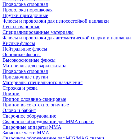
Проволока сплошная
Проволока порошковая
Прутки присадочные
Флюсы и проволоки для износостойкой наплавки
Ленты сварочные
Специализированные материалы
Флюсы и проволоки для автоматической сварки и наплавки
Кислые флюсы
Нейтральные флюсы
Основные флюсы
Высокоосновные флюсы
Материалы для сварки титана
Проволока сплошная
Присадочные прутки
Материалы специального назначения
Строжка и резка
Припои
Припои оловянно-свинцовые
Припои высокотехнологичные
Олово и баббит
Сварочное оборудование
Сварочное оборудование для MMA сварки
Сварочные аппараты MMA
Запасные части MMA
Сварочное оборудование для MIG/MAG сварки