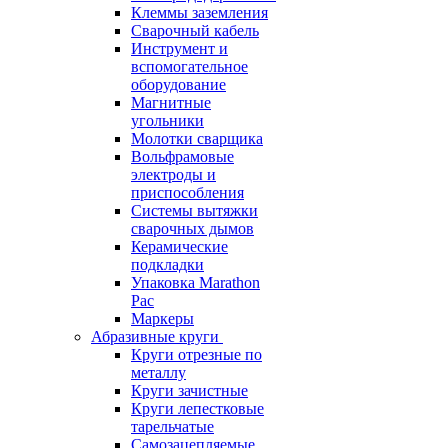
Клеммы заземления
Сварочный кабель
Инструмент и
вспомогательное
оборудование
Магнитные
угольники
Молотки сварщика
Вольфрамовые
электроды и
приспособления
Системы вытяжки
сварочных дымов
Керамические
подкладки
Упаковка Marathon
Pac
Маркеры
Абразивные круги
Круги отрезные по
металлу
Круги зачистные
Круги лепестковые
тарельчатые
Самозацепляемые