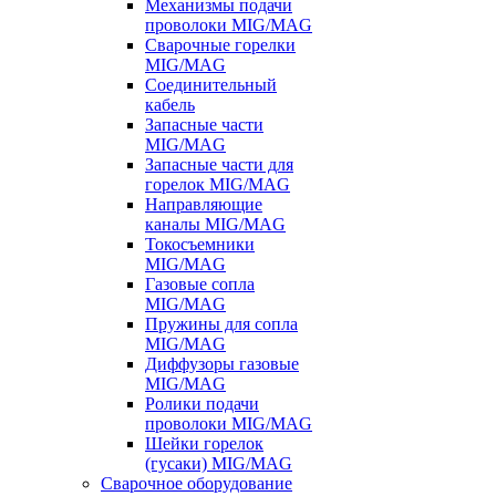
Механизмы подачи
проволоки MIG/MAG
Сварочные горелки
MIG/MAG
Соединительный
кабель
Запасные части
MIG/MAG
Запасные части для
горелок MIG/MAG
Направляющие
каналы MIG/MAG
Токосъемники
MIG/MAG
Газовые сопла
MIG/MAG
Пружины для сопла
MIG/MAG
Диффузоры газовые
MIG/MAG
Ролики подачи
проволоки MIG/MAG
Шейки горелок
(гусаки) MIG/MAG
Сварочное оборудование