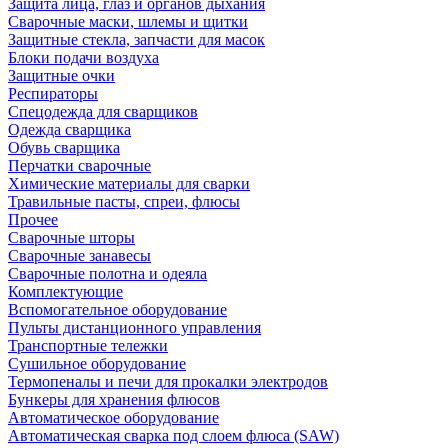
Защита лица, глаз и органов дыхания
Сварочные маски, шлемы и щитки
Защитные стекла, запчасти для масок
Блоки подачи воздуха
Защитные очки
Респираторы
Спецодежда для сварщиков
Одежда сварщика
Обувь сварщика
Перчатки сварочные
Химические материалы для сварки
Травильные пасты, спреи, флюсы
Прочее
Сварочные шторы
Сварочные занавесы
Сварочные полотна и одеяла
Комплектующие
Вспомогательное оборудование
Пульты дистанционного управления
Транспортные тележки
Сушильное оборудование
Термопеналы и печи для прокалки электродов
Бункеры для хранения флюсов
Автоматическое оборудование
Автоматическая сварка под слоем флюса (SAW)