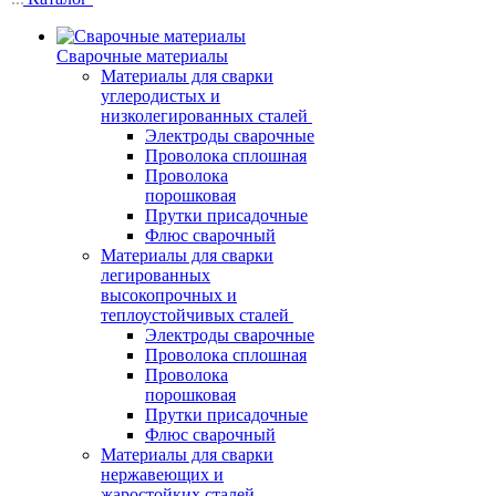
Сварочные материалы
Материалы для сварки
углеродистых и
низколегированных сталей
Электроды сварочные
Проволока сплошная
Проволока
порошковая
Прутки присадочные
Флюс сварочный
Материалы для сварки
легированных
высокопрочных и
теплоустойчивых сталей
Электроды сварочные
Проволока сплошная
Проволока
порошковая
Прутки присадочные
Флюс сварочный
Материалы для сварки
нержавеющих и
жаростойких сталей