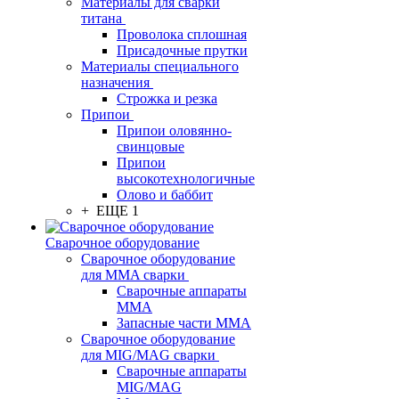
Материалы для сварки
титана
Проволока сплошная
Присадочные прутки
Материалы специального
назначения
Строжка и резка
Припои
Припои оловянно-
свинцовые
Припои
высокотехнологичные
Олово и баббит
+ ЕЩЕ 1
Сварочное оборудование
Сварочное оборудование
для MMA сварки
Сварочные аппараты
MMA
Запасные части MMA
Сварочное оборудование
для MIG/MAG сварки
Сварочные аппараты
MIG/MAG