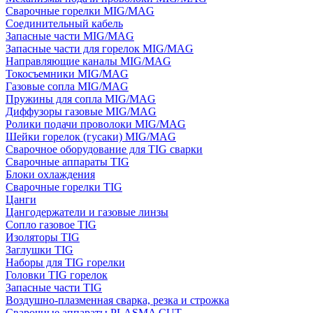
Сварочные горелки MIG/MAG
Соединительный кабель
Запасные части MIG/MAG
Запасные части для горелок MIG/MAG
Направляющие каналы MIG/MAG
Токосъемники MIG/MAG
Газовые сопла MIG/MAG
Пружины для сопла MIG/MAG
Диффузоры газовые MIG/MAG
Ролики подачи проволоки MIG/MAG
Шейки горелок (гусаки) MIG/MAG
Сварочное оборудование для TIG сварки
Сварочные аппараты TIG
Блоки охлаждения
Сварочные горелки TIG
Цанги
Цангодержатели и газовые линзы
Сопло газовое TIG
Изоляторы TIG
Заглушки TIG
Наборы для TIG горелки
Головки TIG горелок
Запасные части TIG
Воздушно-плазменная сварка, резка и строжка
Сварочные аппараты PLASMA CUT