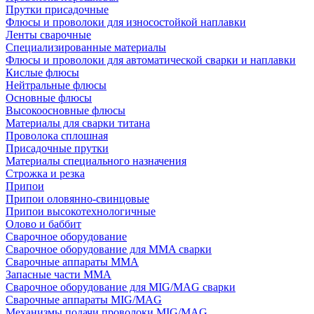
Прутки присадочные
Флюсы и проволоки для износостойкой наплавки
Ленты сварочные
Специализированные материалы
Флюсы и проволоки для автоматической сварки и наплавки
Кислые флюсы
Нейтральные флюсы
Основные флюсы
Высокоосновные флюсы
Материалы для сварки титана
Проволока сплошная
Присадочные прутки
Материалы специального назначения
Строжка и резка
Припои
Припои оловянно-свинцовые
Припои высокотехнологичные
Олово и баббит
Сварочное оборудование
Сварочное оборудование для MMA сварки
Сварочные аппараты MMA
Запасные части MMA
Сварочное оборудование для MIG/MAG сварки
Сварочные аппараты MIG/MAG
Механизмы подачи проволоки MIG/MAG