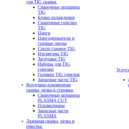
для TIG сварки
Сварочные аппараты
TIG
Блоки охлаждения
Сварочные горелки
TIG
Цанги
Цангодержатели и
газовые линзы
Сопло газовое TIG
Изоляторы TIG
Заглушки TIG
Наборы для TIG
горелки
Услуг
Головки TIG горелок
Запасные части TIG
Воздушно-плазменная
сварка, резка и строжка
Сварочные аппараты
PLASMA CUT
Плазмотроны
Запасные части
PLASMA
Лазерная сварка, резка и
очистка