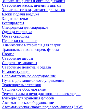
Защита лица, глаз и органов дыхания
Сварочные маски, шлемы и щитки
Защитные стекла, запчасти для масок
Блоки подачи воздуха
Защитные очки
Респираторы
Спецодежда для сварщиков
Одежда сварщика
Обувь сварщика
Перчатки сварочные
Химические материалы для сварки
Травильные пасты, спреи, флюсы
Прочее
Сварочные шторы
Сварочные занавесы
Сварочные полотна и одеяла
Комплектующие
Вспомогательное оборудование
Пульты дистанционного управления
Транспортные тележки
Сушильное оборудование
Термопеналы и печи для прокалки электродов
Бункеры для хранения флюсов
Автоматическое оборудование
Автоматическая сварка под слоем флюса (SAW)