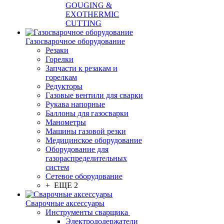
GOUGING &
EXOTHERMIC
CUTTING
Газосварочное оборудование
Резаки
Горелки
Запчасти к резакам и
горелкам
Редукторы
Газовые вентили для сварки
Рукава напорные
Баллоны для газосварки
Манометры
Машины газовой резки
Медицинское оборудование
Оборудование для
газораспределительных
систем
Сетевое оборудование
+ ЕЩЕ 2
Сварочные аксессуары
Инструменты сварщика
Электрододержатели