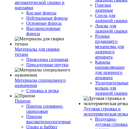
автоматической сварки и
Горелки
наплавки
лазерные
Кислые флюсы
Сопла для
Нейтральные флюсы
лазерной сварки
Основные флюсы
Линзы для
Высокоосновные
лазерной сварки
флюсы
Ролики
подающего
механизма для
Материалы для сварки
лазерного
титана
аппарата
Проволока сплошная
Каналы
Присадочные прутки
направляющие
для лазерного
аппарата
Материалы специального
Уплотнительные
назначения
кольца для
Строжка и резка
лазерной сварки
Припои
Припои оловянно-
Дуговая строжка и
свинцовые
экзотермическая резка
Припои
Воздушно-
высокотехнологичные
дуговая строжка
Олово и баббит