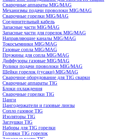
Сварочные аппараты MIG/MAG
Механизмы подачи проволоки MIG/MAG
Сварочные горелки MIG/MAG
Соединительный кабель
Запасные части MIG/MAG
Запасные части для горелок MIG/MAG
Направляющие каналы MIG/MAG
Токосъемники MIG/MAG
Газовые сопла MIG/MAG
Пружины для сопла MIG/MAG
Диффузоры газовые MIG/MAG
Ролики подачи проволоки MIG/MAG
Шейки горелок (гусаки) MIG/MAG
Сварочное оборудование для TIG сварки
Сварочные аппараты TIG
Блоки охлаждения
Сварочные горелки TIG
Цанги
Цангодержатели и газовые линзы
Сопло газовое TIG
Изоляторы TIG
Заглушки TIG
Наборы для TIG горелки
Головки TIG горелок
Запасные части TIG