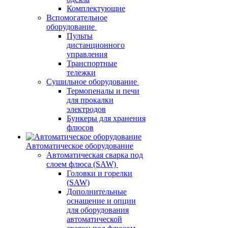
Комплектующие
Вспомогательное
оборудование
Пульты
дистанционного
управления
Транспортные
тележки
Сушильное оборудование
Термопеналы и печи
для прокалки
электродов
Бункеры для хранения
флюсов
Автоматическое оборудование
Автоматическая сварка под
слоем флюса (SAW)
Головки и горелки
(SAW)
Дополнительные
оснащение и опции
для оборудования
автоматической