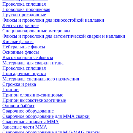
Проволока сплошная
Проволока порошковая
Прутки присадочные
Флюсы и проволоки для износостойкой наплавки
Ленты сварочные
Специализированные материалы
Флюсы и проволоки для автоматической сварки и наплавки
Кислые флюсы
Нейтральные флюсы
Основные флюсы
Высокоосновные флюсы
Материалы для сварки титана
Проволока сплошная
Присадочные прутки
Материалы специального назначения
Строжка и резка
Припои
Припои оловянно-свинцовые
Припои высокотехнологичные
Олово и баббит
Сварочное оборудование
Сварочное оборудование для MMA сварки
Сварочные аппараты MMA
Запасные части MMA
Сварочное оборудование для MIG/MAG сварки