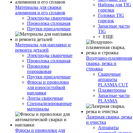
Наборы для TIG
Материалы для сварки
горелки
алюминия и его сплавов
Головки TIG
Электроды сварочные
горелок
Проволока сплошная
Запасные части
Прутки присадочные
TIG
+ ЕЩЕ
Материалы для наплавки и
ремонта деталей
Электроды сварочные
Воздушно-плазменная
Проволока сплошная
сварка, резка и
Проволока
строжка
порошковая
Сварочные
Прутки присадочные
аппараты
Флюсы и проволоки
PLASMA CUT
для износостойкой
Плазмотроны
наплавки
Запасные части
Ленты сварочные
PLASMA
Специализированные
материалы
Лазерная сварка, резка
и очистка
Аппараты
Флюсы и проволоки для
лазерной сварки