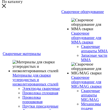
По каталогу
Сварочное оборудование
Сварочное
оборудование для
MMA сварки
Сварочные
аппараты MMA
Сварочные материалы
Запасные части
MMA
Материалы для сварки
Сварочное
углеродистых и
оборудование для
низколегированных сталей
MIG/MAG сварки
Электроды сварочные
Сварочные
Проволока сплошная
аппараты
Проволока
MIG/MAG
порошковая
Механизмы
Прутки присадочные
подачи