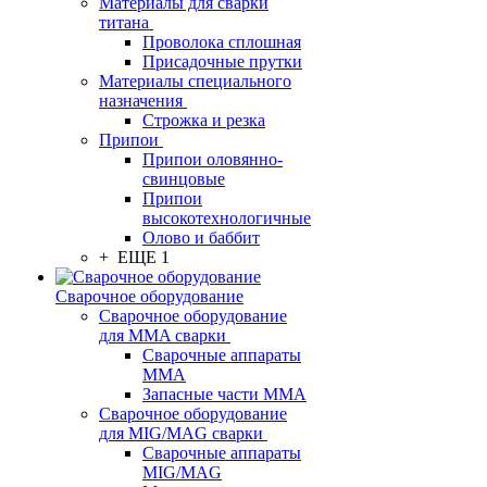
Материалы для сварки
титана
Проволока сплошная
Присадочные прутки
Материалы специального
назначения
Строжка и резка
Припои
Припои оловянно-
свинцовые
Припои
высокотехнологичные
Олово и баббит
+ ЕЩЕ 1
Сварочное оборудование
Сварочное оборудование
для MMA сварки
Сварочные аппараты
MMA
Запасные части MMA
Сварочное оборудование
для MIG/MAG сварки
Сварочные аппараты
MIG/MAG