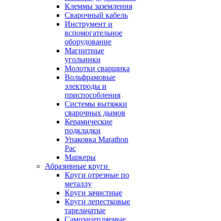
Клеммы заземления
Сварочный кабель
Инструмент и
вспомогательное
оборудование
Магнитные
угольники
Молотки сварщика
Вольфрамовые
электроды и
приспособления
Системы вытяжки
сварочных дымов
Керамические
подкладки
Упаковка Marathon
Pac
Маркеры
Абразивные круги
Круги отрезные по
металлу
Круги зачистные
Круги лепестковые
тарельчатые
Самозацепляемые