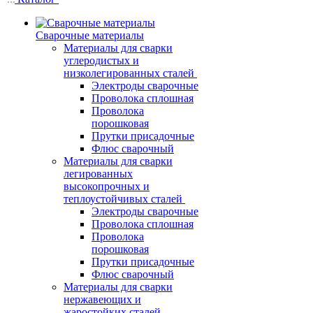
Сварочные материалы
Материалы для сварки
углеродистых и
низколегированных сталей
Электроды сварочные
Проволока сплошная
Проволока
порошковая
Прутки присадочные
Флюс сварочный
Материалы для сварки
легированных
высокопрочных и
теплоустойчивых сталей
Электроды сварочные
Проволока сплошная
Проволока
порошковая
Прутки присадочные
Флюс сварочный
Материалы для сварки
нержавеющих и
жаростойких сталей