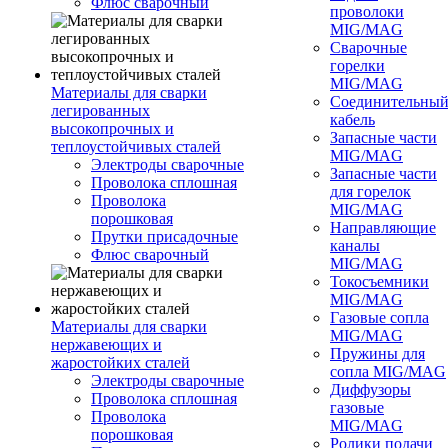
Флюс сварочный
проволоки
MIG/MAG
Сварочные
горелки
MIG/MAG
Материалы для сварки
Соединительны
легированных
кабель
высокопрочных и
Запасные части
теплоустойчивых сталей
MIG/MAG
Электроды сварочные
Запасные части
Проволока сплошная
для горелок
Проволока
MIG/MAG
порошковая
Направляющие
Прутки присадочные
каналы
Флюс сварочный
MIG/MAG
Токосъемники
MIG/MAG
Газовые сопла
Материалы для сварки
MIG/MAG
нержавеющих и
Пружины для
жаростойких сталей
сопла MIG/MAG
Электроды сварочные
Диффузоры
Проволока сплошная
газовые
Проволока
MIG/MAG
порошковая
Ролики подачи