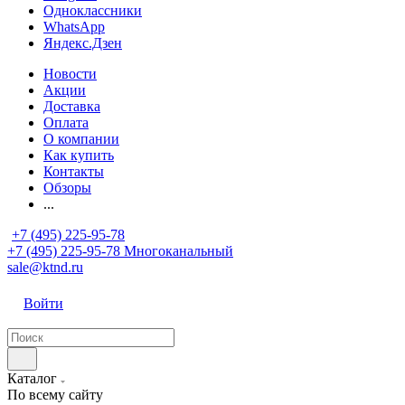
Одноклассники
WhatsApp
Яндекс.Дзен
Новости
Акции
Доставка
Оплата
О компании
Как купить
Контакты
Обзоры
...
+7 (495) 225-95-78
+7 (495) 225-95-78
Многоканальный
sale@ktnd.ru
Войти
Каталог
По всему сайту