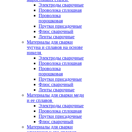
Электроды сварочные
Проволока сплошная
Проволока
порошковая
Прутки присадочные
Флюс сварочный
Ленты сварочные
Материалы для сварки
чугуна и сплавов на основе
никеля
Электроды сварочные
Проволока сплошная
Проволока
порошковая
Прутки присадочные
Флюс сварочный
Ленты сварочные
Материалы для сварки меди
и ее сплавов
Электроды сварочные
Проволока сплошная
Прутки присадочные
Флюс сварочный
Материалы для сварки