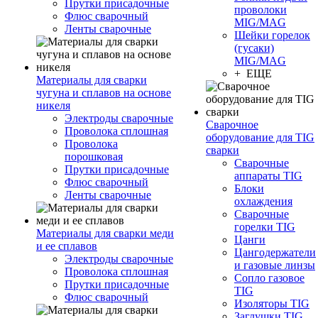
Прутки присадочные
проволоки
Флюс сварочный
MIG/MAG
Ленты сварочные
Шейки горелок
(гусаки)
MIG/MAG
+ ЕЩЕ
Материалы для сварки
чугуна и сплавов на основе
никеля
Электроды сварочные
Сварочное
Проволока сплошная
оборудование для TIG
Проволока
сварки
порошковая
Сварочные
Прутки присадочные
аппараты TIG
Флюс сварочный
Блоки
Ленты сварочные
охлаждения
Сварочные
горелки TIG
Материалы для сварки меди
Цанги
и ее сплавов
Цангодержатели
Электроды сварочные
и газовые линзы
Проволока сплошная
Сопло газовое
Прутки присадочные
TIG
Флюс сварочный
Изоляторы TIG
Заглушки TIG