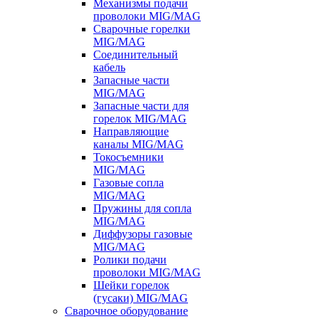
Механизмы подачи
проволоки MIG/MAG
Сварочные горелки
MIG/MAG
Соединительный
кабель
Запасные части
MIG/MAG
Запасные части для
горелок MIG/MAG
Направляющие
каналы MIG/MAG
Токосъемники
MIG/MAG
Газовые сопла
MIG/MAG
Пружины для сопла
MIG/MAG
Диффузоры газовые
MIG/MAG
Ролики подачи
проволоки MIG/MAG
Шейки горелок
(гусаки) MIG/MAG
Сварочное оборудование