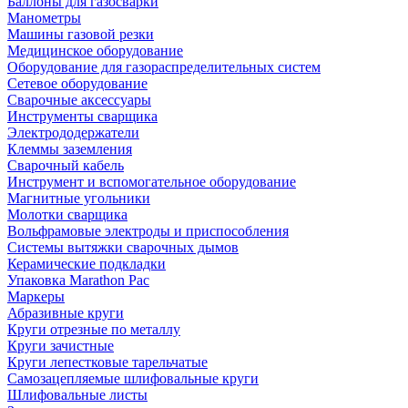
Баллоны для газосварки
Манометры
Машины газовой резки
Медицинское оборудование
Оборудование для газораспределительных систем
Сетевое оборудование
Сварочные аксессуары
Инструменты сварщика
Электрододержатели
Клеммы заземления
Сварочный кабель
Инструмент и вспомогательное оборудование
Магнитные угольники
Молотки сварщика
Вольфрамовые электроды и приспособления
Системы вытяжки сварочных дымов
Керамические подкладки
Упаковка Marathon Pac
Маркеры
Абразивные круги
Круги отрезные по металлу
Круги зачистные
Круги лепестковые тарельчатые
Самозацепляемые шлифовальные круги
Шлифовальные листы