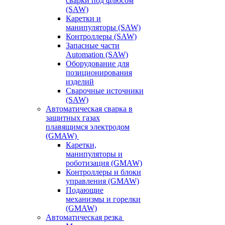
сварки под флюсом
(SAW)
Каретки и
манипуляторы (SAW)
Контроллеры (SAW)
Запасные части
Automation (SAW)
Оборудование для
позиционирования
изделий
Сварочные источники
(SAW)
Автоматическая сварка в
защитных газах
плавящимся электродом
(GMAW)
Каретки,
манипуляторы и
роботизация (GMAW)
Контроллеры и блоки
управления (GMAW)
Подающие
механизмы и горелки
(GMAW)
Автоматическая резка