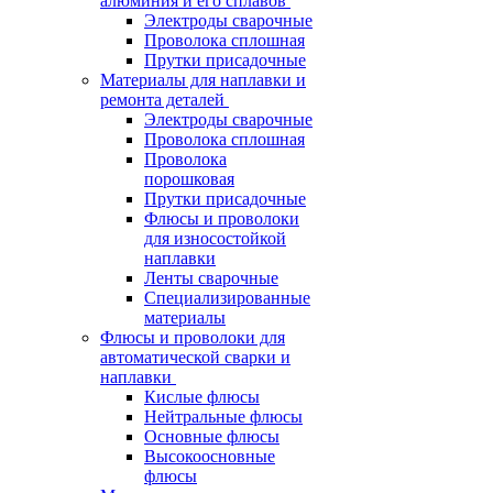
алюминия и его сплавов
Электроды сварочные
Проволока сплошная
Прутки присадочные
Материалы для наплавки и
ремонта деталей
Электроды сварочные
Проволока сплошная
Проволока
порошковая
Прутки присадочные
Флюсы и проволоки
для износостойкой
наплавки
Ленты сварочные
Специализированные
материалы
Флюсы и проволоки для
автоматической сварки и
наплавки
Кислые флюсы
Нейтральные флюсы
Основные флюсы
Высокоосновные
флюсы