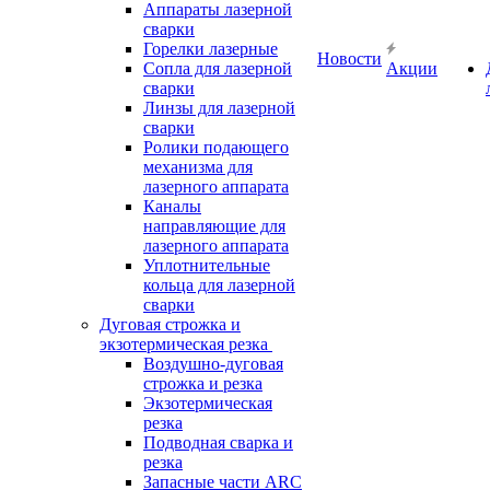
Аппараты лазерной
сварки
Горелки лазерные
Новости
Сопла для лазерной
Акции
сварки
Линзы для лазерной
сварки
Ролики подающего
механизма для
лазерного аппарата
Каналы
направляющие для
лазерного аппарата
Уплотнительные
кольца для лазерной
сварки
Дуговая строжка и
экзотермическая резка
Воздушно-дуговая
строжка и резка
Экзотермическая
резка
Подводная сварка и
резка
Запасные части ARC