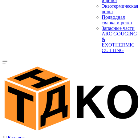
и резка
Экзотермическая
резка
Подводная
сварка и резка
Запасные части
ARC GOUGING
&
EXOTHERMIC
CUTTING
Каталог