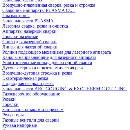
Воздушно-плазменная сварка, резка и строжка
Сварочные аппараты PLASMA CUT
Плазмотроны
Запасные части PLASMA
Лазерная сварка, резка и очистка
Аппараты лазерной сварки
Горелки лазерные
Сопла для лазерной сварки
Линзы для лазерной сварки
Ролики подающего механизма для лазерного аппарата
Каналы направляющие для лазерного аппарата
Уплотнительные кольца для лазерной сварки
Дуговая строжка и экзотермическая резка
Воздушно-дуговая строжка и резка
Экзотермическая резка
Подводная сварка и резка
Запасные части ARC GOUGING & EXOTHERMIC CUTTING
Газосварочное оборудование
Резаки
Горелки
Запчасти к резакам и горелкам
Редукторы
Газовые вентили для сварки
Рукава напорные