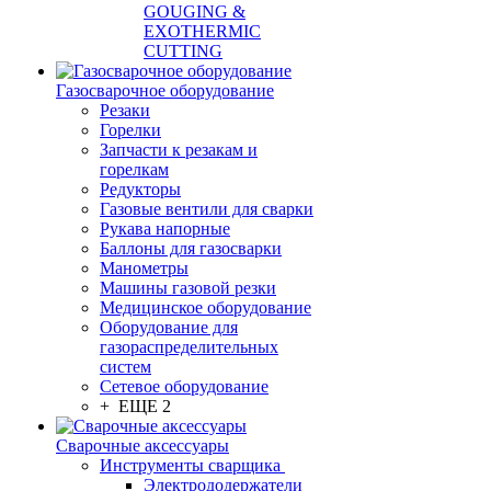
GOUGING &
EXOTHERMIC
CUTTING
Газосварочное оборудование
Резаки
Горелки
Запчасти к резакам и
горелкам
Редукторы
Газовые вентили для сварки
Рукава напорные
Баллоны для газосварки
Манометры
Машины газовой резки
Медицинское оборудование
Оборудование для
газораспределительных
систем
Сетевое оборудование
+ ЕЩЕ 2
Сварочные аксессуары
Инструменты сварщика
Электрододержатели