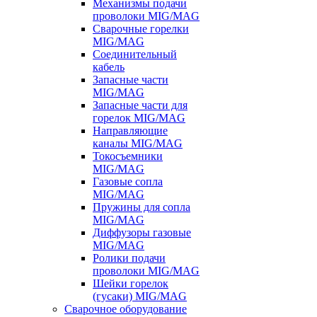
Механизмы подачи
проволоки MIG/MAG
Сварочные горелки
MIG/MAG
Соединительный
кабель
Запасные части
MIG/MAG
Запасные части для
горелок MIG/MAG
Направляющие
каналы MIG/MAG
Токосъемники
MIG/MAG
Газовые сопла
MIG/MAG
Пружины для сопла
MIG/MAG
Диффузоры газовые
MIG/MAG
Ролики подачи
проволоки MIG/MAG
Шейки горелок
(гусаки) MIG/MAG
Сварочное оборудование