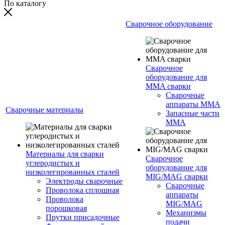
По каталогу
Сварочное оборудование
Сварочное
оборудование для
MMA сварки
Сварочные
аппараты MMA
Сварочные материалы
Запасные части
MMA
Материалы для сварки
Сварочное
углеродистых и
оборудование для
низколегированных сталей
MIG/MAG сварки
Электроды сварочные
Сварочные
Проволока сплошная
аппараты
Проволока
MIG/MAG
порошковая
Механизмы
Прутки присадочные
подачи