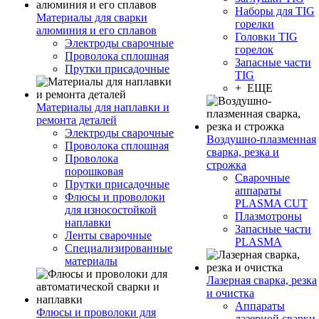
Наборы для TIG
Материалы для сварки
горелки
алюминия и его сплавов
Головки TIG
Электроды сварочные
горелок
Проволока сплошная
Запасные части
Прутки присадочные
TIG
+ ЕЩЕ
Материалы для наплавки и
ремонта деталей
Электроды сварочные
Воздушно-плазменная
Проволока сплошная
сварка, резка и
Проволока
строжка
порошковая
Сварочные
Прутки присадочные
аппараты
Флюсы и проволоки
PLASMA CUT
для износостойкой
Плазмотроны
наплавки
Запасные части
Ленты сварочные
PLASMA
Специализированные
материалы
Лазерная сварка, резка
и очистка
Аппараты
Флюсы и проволоки для
лазерной сварки