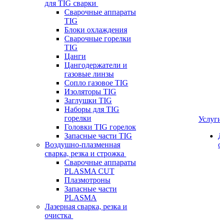
для TIG сварки
Сварочные аппараты
TIG
Блоки охлаждения
Сварочные горелки
TIG
Цанги
Цангодержатели и
газовые линзы
Сопло газовое TIG
Изоляторы TIG
Заглушки TIG
Наборы для TIG
горелки
Услуг
Головки TIG горелок
Запасные части TIG
Воздушно-плазменная
сварка, резка и строжка
Сварочные аппараты
PLASMA CUT
Плазмотроны
Запасные части
PLASMA
Лазерная сварка, резка и
очистка