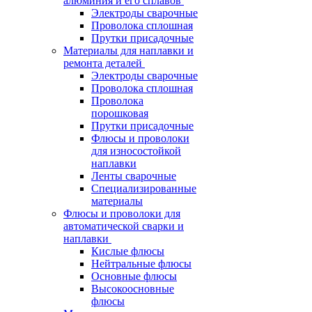
алюминия и его сплавов
Электроды сварочные
Проволока сплошная
Прутки присадочные
Материалы для наплавки и
ремонта деталей
Электроды сварочные
Проволока сплошная
Проволока
порошковая
Прутки присадочные
Флюсы и проволоки
для износостойкой
наплавки
Ленты сварочные
Специализированные
материалы
Флюсы и проволоки для
автоматической сварки и
наплавки
Кислые флюсы
Нейтральные флюсы
Основные флюсы
Высокоосновные
флюсы