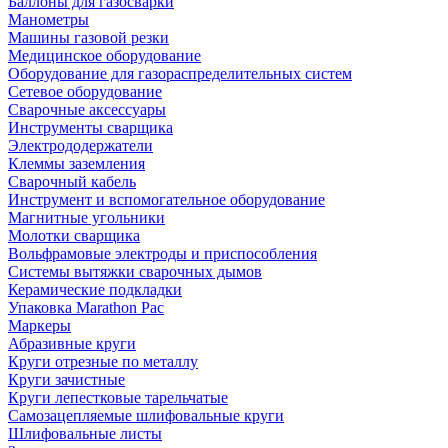
Баллоны для газосварки
Манометры
Машины газовой резки
Медицинское оборудование
Оборудование для газораспределительных систем
Сетевое оборудование
Сварочные аксессуары
Инструменты сварщика
Электрододержатели
Клеммы заземления
Сварочный кабель
Инструмент и вспомогательное оборудование
Магнитные угольники
Молотки сварщика
Вольфрамовые электроды и приспособления
Системы вытяжки сварочных дымов
Керамические подкладки
Упаковка Marathon Pac
Маркеры
Абразивные круги
Круги отрезные по металлу
Круги зачистные
Круги лепестковые тарельчатые
Самозацепляемые шлифовальные круги
Шлифовальные листы