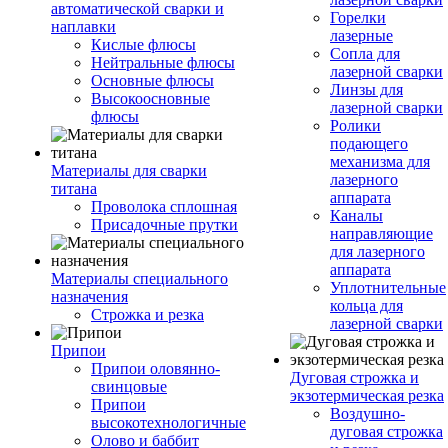
автоматической сварки и
Горелки
наплавки
лазерные
Кислые флюсы
Сопла для
Нейтральные флюсы
лазерной сварки
Основные флюсы
Линзы для
Высокоосновные
лазерной сварки
флюсы
Ролики
подающего
механизма для
Материалы для сварки
лазерного
титана
аппарата
Проволока сплошная
Каналы
Присадочные прутки
направляющие
для лазерного
аппарата
Материалы специального
Уплотнительные
назначения
кольца для
Строжка и резка
лазерной сварки
Припои
Припои оловянно-
Дуговая строжка и
свинцовые
экзотермическая резка
Припои
Воздушно-
высокотехнологичные
дуговая строжка
Олово и баббит