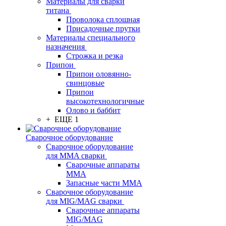
Материалы для сварки
титана
Проволока сплошная
Присадочные прутки
Материалы специального
назначения
Строжка и резка
Припои
Припои оловянно-
свинцовые
Припои
высокотехнологичные
Олово и баббит
+ ЕЩЕ 1
Сварочное оборудование
Сварочное оборудование
для MMA сварки
Сварочные аппараты
MMA
Запасные части MMA
Сварочное оборудование
для MIG/MAG сварки
Сварочные аппараты
MIG/MAG