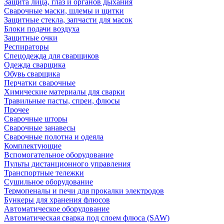
Защита лица, глаз и органов дыхания
Сварочные маски, шлемы и щитки
Защитные стекла, запчасти для масок
Блоки подачи воздуха
Защитные очки
Респираторы
Спецодежда для сварщиков
Одежда сварщика
Обувь сварщика
Перчатки сварочные
Химические материалы для сварки
Травильные пасты, спреи, флюсы
Прочее
Сварочные шторы
Сварочные занавесы
Сварочные полотна и одеяла
Комплектующие
Вспомогательное оборудование
Пульты дистанционного управления
Транспортные тележки
Сушильное оборудование
Термопеналы и печи для прокалки электродов
Бункеры для хранения флюсов
Автоматическое оборудование
Автоматическая сварка под слоем флюса (SAW)