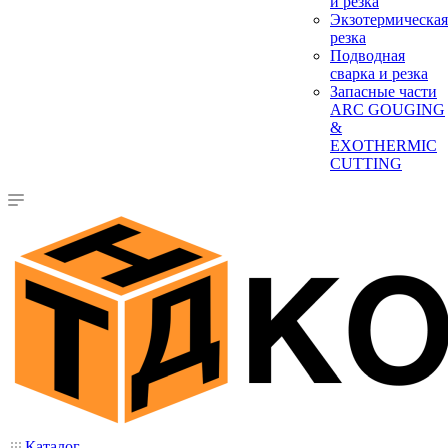
и резка
Экзотермическая
резка
Подводная
сварка и резка
Запасные части
ARC GOUGING
&
EXOTHERMIC
CUTTING
Каталог