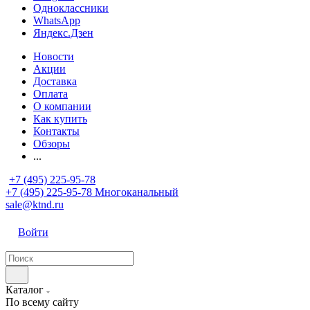
Одноклассники
WhatsApp
Яндекс.Дзен
Новости
Акции
Доставка
Оплата
О компании
Как купить
Контакты
Обзоры
...
+7 (495) 225-95-78
+7 (495) 225-95-78
Многоканальный
sale@ktnd.ru
Войти
Каталог
По всему сайту