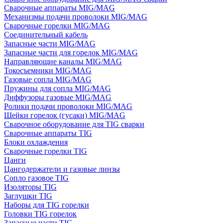
Сварочные аппараты MIG/MAG
Механизмы подачи проволоки MIG/MAG
Сварочные горелки MIG/MAG
Соединительный кабель
Запасные части MIG/MAG
Запасные части для горелок MIG/MAG
Направляющие каналы MIG/MAG
Токосъемники MIG/MAG
Газовые сопла MIG/MAG
Пружины для сопла MIG/MAG
Диффузоры газовые MIG/MAG
Ролики подачи проволоки MIG/MAG
Шейки горелок (гусаки) MIG/MAG
Сварочное оборудование для TIG сварки
Сварочные аппараты TIG
Блоки охлаждения
Сварочные горелки TIG
Цанги
Цангодержатели и газовые линзы
Сопло газовое TIG
Изоляторы TIG
Заглушки TIG
Наборы для TIG горелки
Головки TIG горелок
Запасные части TIG