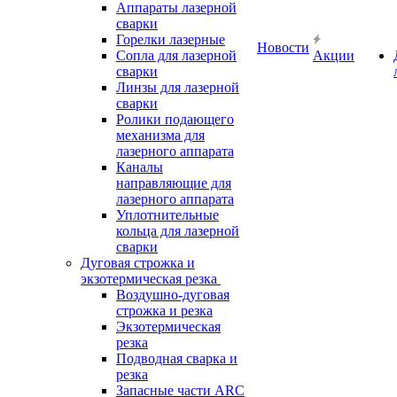
Аппараты лазерной
сварки
Горелки лазерные
Новости
Сопла для лазерной
Акции
сварки
Линзы для лазерной
сварки
Ролики подающего
механизма для
лазерного аппарата
Каналы
направляющие для
лазерного аппарата
Уплотнительные
кольца для лазерной
сварки
Дуговая строжка и
экзотермическая резка
Воздушно-дуговая
строжка и резка
Экзотермическая
резка
Подводная сварка и
резка
Запасные части ARC