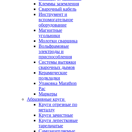
Клеммы заземления
Сварочный кабель
Инструмент и
вспомогательное
оборудование
Магнитные
угольники
Молотки сварщика
Вольфрамовые
электроды и
приспособления
Системы вытяжки
сварочных дымов
Керамические
подкладки
Упаковка Marathon
Pac
Маркеры
Абразивные круги
Круги отрезные по
металлу
Круги зачистные
Круги лепестковые
тарельчатые
Самозацепляемые