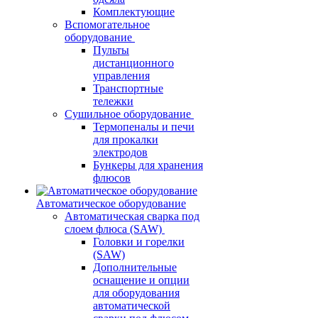
Комплектующие
Вспомогательное
оборудование
Пульты
дистанционного
управления
Транспортные
тележки
Сушильное оборудование
Термопеналы и печи
для прокалки
электродов
Бункеры для хранения
флюсов
Автоматическое оборудование
Автоматическая сварка под
слоем флюса (SAW)
Головки и горелки
(SAW)
Дополнительные
оснащение и опции
для оборудования
автоматической