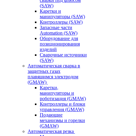
сварки под флюсом
(SAW)
Каретки и
манипуляторы (SAW)
Контроллеры (SAW)
Запасные части
Automation (SAW)
Оборудование для
позиционирования
изделий
Сварочные источники
(SAW)
Автоматическая сварка в
защитных газах
плавящимся электродом
(GMAW)
Каретки,
манипуляторы и
роботизация (GMAW)
Контроллеры и блоки
управления (GMAW)
Подающие
механизмы и горелки
(GMAW)
Автоматическая резка