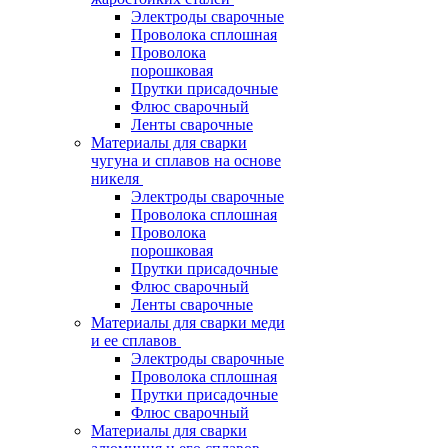
Электроды сварочные
Проволока сплошная
Проволока
порошковая
Прутки присадочные
Флюс сварочный
Ленты сварочные
Материалы для сварки
чугуна и сплавов на основе
никеля
Электроды сварочные
Проволока сплошная
Проволока
порошковая
Прутки присадочные
Флюс сварочный
Ленты сварочные
Материалы для сварки меди
и ее сплавов
Электроды сварочные
Проволока сплошная
Прутки присадочные
Флюс сварочный
Материалы для сварки