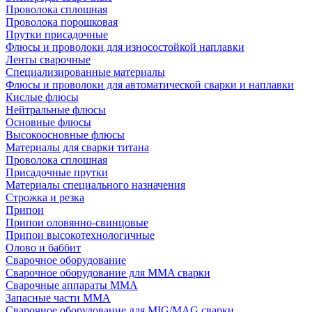
Проволока сплошная
Проволока порошковая
Прутки присадочные
Флюсы и проволоки для износостойкой наплавки
Ленты сварочные
Специализированные материалы
Флюсы и проволоки для автоматической сварки и наплавки
Кислые флюсы
Нейтральные флюсы
Основные флюсы
Высокоосновные флюсы
Материалы для сварки титана
Проволока сплошная
Присадочные прутки
Материалы специального назначения
Строжка и резка
Припои
Припои оловянно-свинцовые
Припои высокотехнологичные
Олово и баббит
Сварочное оборудование
Сварочное оборудование для MMA сварки
Сварочные аппараты MMA
Запасные части MMA
Сварочное оборудование для MIG/MAG сварки