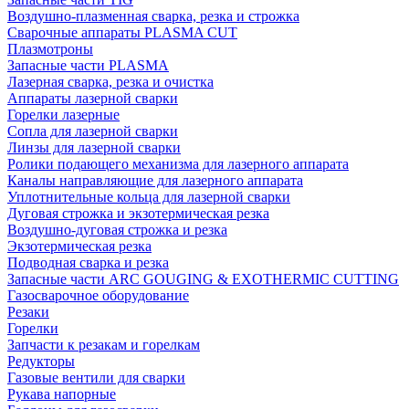
Воздушно-плазменная сварка, резка и строжка
Сварочные аппараты PLASMA CUT
Плазмотроны
Запасные части PLASMA
Лазерная сварка, резка и очистка
Аппараты лазерной сварки
Горелки лазерные
Сопла для лазерной сварки
Линзы для лазерной сварки
Ролики подающего механизма для лазерного аппарата
Каналы направляющие для лазерного аппарата
Уплотнительные кольца для лазерной сварки
Дуговая строжка и экзотермическая резка
Воздушно-дуговая строжка и резка
Экзотермическая резка
Подводная сварка и резка
Запасные части ARC GOUGING & EXOTHERMIC CUTTING
Газосварочное оборудование
Резаки
Горелки
Запчасти к резакам и горелкам
Редукторы
Газовые вентили для сварки
Рукава напорные