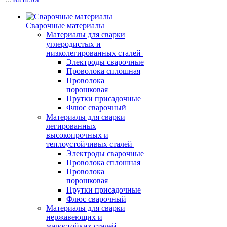
Сварочные материалы
Материалы для сварки
углеродистых и
низколегированных сталей
Электроды сварочные
Проволока сплошная
Проволока
порошковая
Прутки присадочные
Флюс сварочный
Материалы для сварки
легированных
высокопрочных и
теплоустойчивых сталей
Электроды сварочные
Проволока сплошная
Проволока
порошковая
Прутки присадочные
Флюс сварочный
Материалы для сварки
нержавеющих и
жаростойких сталей