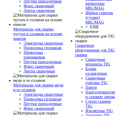
Прутки присадочные
проволоки
Флюс сварочный
MIG/MAG
Ленты сварочные
Шейки горелок
(гусаки)
MIG/MAG
+ ЕЩЕ
Материалы для сварки
чугуна и сплавов на основе
никеля
Электроды сварочные
Сварочное
Проволока сплошная
оборудование для TIG
Проволока
сварки
порошковая
Сварочные
Прутки присадочные
аппараты TIG
Флюс сварочный
Блоки
Ленты сварочные
охлаждения
Сварочные
горелки TIG
Материалы для сварки меди
Цанги
и ее сплавов
Цангодержатели
Электроды сварочные
и газовые линзы
Проволока сплошная
Сопло газовое
Прутки присадочные
TIG
Флюс сварочный
Изоляторы TIG
Заглушки TIG