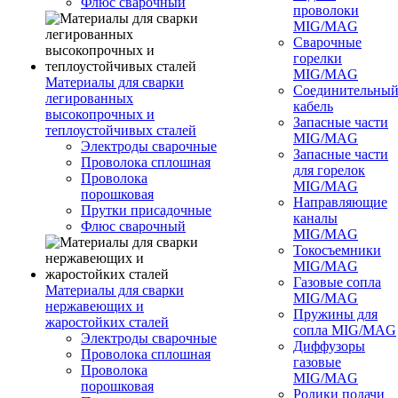
Флюс сварочный
проволоки
MIG/MAG
Сварочные
горелки
MIG/MAG
Материалы для сварки
Соединительны
легированных
кабель
высокопрочных и
Запасные части
теплоустойчивых сталей
MIG/MAG
Электроды сварочные
Запасные части
Проволока сплошная
для горелок
Проволока
MIG/MAG
порошковая
Направляющие
Прутки присадочные
каналы
Флюс сварочный
MIG/MAG
Токосъемники
MIG/MAG
Газовые сопла
Материалы для сварки
MIG/MAG
нержавеющих и
Пружины для
жаростойких сталей
сопла MIG/MAG
Электроды сварочные
Диффузоры
Проволока сплошная
газовые
Проволока
MIG/MAG
порошковая
Ролики подачи