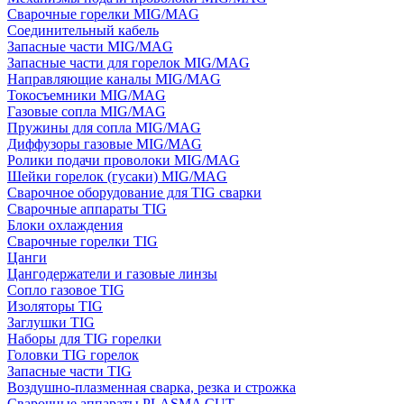
Сварочные горелки MIG/MAG
Соединительный кабель
Запасные части MIG/MAG
Запасные части для горелок MIG/MAG
Направляющие каналы MIG/MAG
Токосъемники MIG/MAG
Газовые сопла MIG/MAG
Пружины для сопла MIG/MAG
Диффузоры газовые MIG/MAG
Ролики подачи проволоки MIG/MAG
Шейки горелок (гусаки) MIG/MAG
Сварочное оборудование для TIG сварки
Сварочные аппараты TIG
Блоки охлаждения
Сварочные горелки TIG
Цанги
Цангодержатели и газовые линзы
Сопло газовое TIG
Изоляторы TIG
Заглушки TIG
Наборы для TIG горелки
Головки TIG горелок
Запасные части TIG
Воздушно-плазменная сварка, резка и строжка
Сварочные аппараты PLASMA CUT