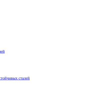
лей
стойчивых сталей