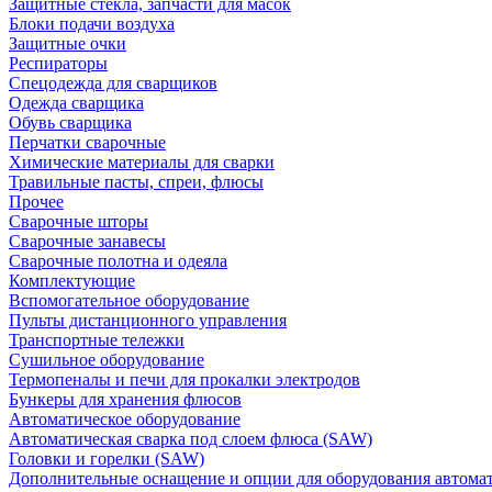
Защитные стекла, запчасти для масок
Блоки подачи воздуха
Защитные очки
Респираторы
Спецодежда для сварщиков
Одежда сварщика
Обувь сварщика
Перчатки сварочные
Химические материалы для сварки
Травильные пасты, спреи, флюсы
Прочее
Сварочные шторы
Сварочные занавесы
Сварочные полотна и одеяла
Комплектующие
Вспомогательное оборудование
Пульты дистанционного управления
Транспортные тележки
Сушильное оборудование
Термопеналы и печи для прокалки электродов
Бункеры для хранения флюсов
Автоматическое оборудование
Автоматическая сварка под слоем флюса (SAW)
Головки и горелки (SAW)
Дополнительные оснащение и опции для оборудования автома