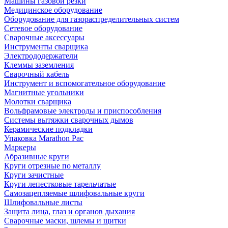
Машины газовой резки
Медицинское оборудование
Оборудование для газораспределительных систем
Сетевое оборудование
Сварочные аксессуары
Инструменты сварщика
Электрододержатели
Клеммы заземления
Сварочный кабель
Инструмент и вспомогательное оборудование
Магнитные угольники
Молотки сварщика
Вольфрамовые электроды и приспособления
Системы вытяжки сварочных дымов
Керамические подкладки
Упаковка Marathon Pac
Маркеры
Абразивные круги
Круги отрезные по металлу
Круги зачистные
Круги лепестковые тарельчатые
Самозацепляемые шлифовальные круги
Шлифовальные листы
Защита лица, глаз и органов дыхания
Сварочные маски, шлемы и щитки