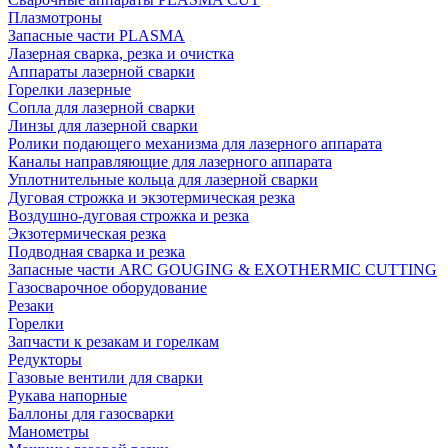
Плазмотроны
Запасные части PLASMA
Лазерная сварка, резка и очистка
Аппараты лазерной сварки
Горелки лазерные
Сопла для лазерной сварки
Линзы для лазерной сварки
Ролики подающего механизма для лазерного аппарата
Каналы направляющие для лазерного аппарата
Уплотнительные кольца для лазерной сварки
Дуговая строжка и экзотермическая резка
Воздушно-дуговая строжка и резка
Экзотермическая резка
Подводная сварка и резка
Запасные части ARC GOUGING & EXOTHERMIC CUTTING
Газосварочное оборудование
Резаки
Горелки
Запчасти к резакам и горелкам
Редукторы
Газовые вентили для сварки
Рукава напорные
Баллоны для газосварки
Манометры