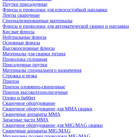
Прутки присадочные
Флюсы и проволоки для износостойкой наплавки
Ленты сварочные
Специализированные материалы
Флюсы и проволоки для автоматической сварки и наплавки
Кислые флюсы
Нейтральные флюсы
Основные флюсы
Высокоосновные флюсы
Материалы для сварки титана
Проволока сплошная
Присадочные прутки
Материалы специального назначения
Строжка и резка
Припои
Припои оловянно-свинцовые
Припои высокотехнологичные
Олово и баббит
Сварочное оборудование
Сварочное оборудование для MMA сварки
Сварочные аппараты MMA
Запасные части MMA
Сварочное оборудование для MIG/MAG сварки
Сварочные аппараты MIG/MAG
Механизмы подачи проволоки MIG/MAG