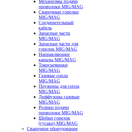
Механизмы подачи
проволоки MIG/MAG
Сварочные горелки
MIG/MAG
Соединительный
кабель
Запасные части
MIG/MAG
Запасные части для
горелок MIG/MAG
Направляющие
каналы MIG/MAG
Токосъемники
MIG/MAG
Газовые сопла
MIG/MAG
Пружины для сопла
MIG/MAG
Диффузоры газовые
MIG/MAG
Ролики подачи
проволоки MIG/MAG
Шейки горелок
(гусаки) MIG/MAG
Сварочное оборудование