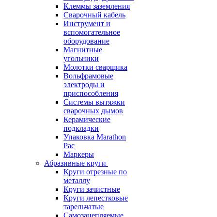
Клеммы заземления
Сварочный кабель
Инструмент и
вспомогательное
оборудование
Магнитные
угольники
Молотки сварщика
Вольфрамовые
электроды и
приспособления
Системы вытяжки
сварочных дымов
Керамические
подкладки
Упаковка Marathon
Pac
Маркеры
Абразивные круги
Круги отрезные по
металлу
Круги зачистные
Круги лепестковые
тарельчатые
Самозацепляемые