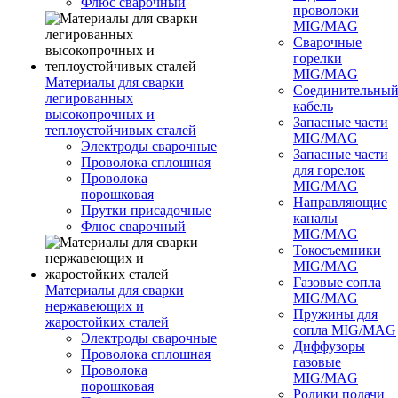
Флюс сварочный
проволоки
MIG/MAG
Сварочные
горелки
MIG/MAG
Материалы для сварки
Соединительны
легированных
кабель
высокопрочных и
Запасные части
теплоустойчивых сталей
MIG/MAG
Электроды сварочные
Запасные части
Проволока сплошная
для горелок
Проволока
MIG/MAG
порошковая
Направляющие
Прутки присадочные
каналы
Флюс сварочный
MIG/MAG
Токосъемники
MIG/MAG
Газовые сопла
Материалы для сварки
MIG/MAG
нержавеющих и
Пружины для
жаростойких сталей
сопла MIG/MAG
Электроды сварочные
Диффузоры
Проволока сплошная
газовые
Проволока
MIG/MAG
порошковая
Ролики подачи