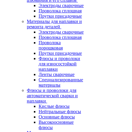
алюминия и его сплавов
Электроды сварочные
Проволока сплошная
Прутки присадочные
Материалы для наплавки и
ремонта деталей
Электроды сварочные
Проволока сплошная
Проволока
порошковая
Прутки присадочные
Флюсы и проволоки
для износостойкой
наплавки
Ленты сварочные
Специализированные
материалы
Флюсы и проволоки для
автоматической сварки и
наплавки
Кислые флюсы
Нейтральные флюсы
Основные флюсы
Высокоосновные
флюсы