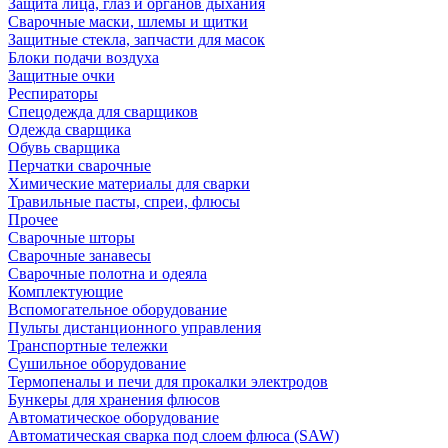
Защита лица, глаз и органов дыхания
Сварочные маски, шлемы и щитки
Защитные стекла, запчасти для масок
Блоки подачи воздуха
Защитные очки
Респираторы
Спецодежда для сварщиков
Одежда сварщика
Обувь сварщика
Перчатки сварочные
Химические материалы для сварки
Травильные пасты, спреи, флюсы
Прочее
Сварочные шторы
Сварочные занавесы
Сварочные полотна и одеяла
Комплектующие
Вспомогательное оборудование
Пульты дистанционного управления
Транспортные тележки
Сушильное оборудование
Термопеналы и печи для прокалки электродов
Бункеры для хранения флюсов
Автоматическое оборудование
Автоматическая сварка под слоем флюса (SAW)