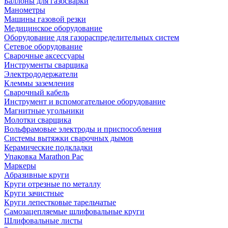
Баллоны для газосварки
Манометры
Машины газовой резки
Медицинское оборудование
Оборудование для газораспределительных систем
Сетевое оборудование
Сварочные аксессуары
Инструменты сварщика
Электрододержатели
Клеммы заземления
Сварочный кабель
Инструмент и вспомогательное оборудование
Магнитные угольники
Молотки сварщика
Вольфрамовые электроды и приспособления
Системы вытяжки сварочных дымов
Керамические подкладки
Упаковка Marathon Pac
Маркеры
Абразивные круги
Круги отрезные по металлу
Круги зачистные
Круги лепестковые тарельчатые
Самозацепляемые шлифовальные круги
Шлифовальные листы