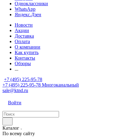
Одноклассники
WhatsApp
Яндекс.Дзен
Новости
Акции
Доставка
Оплата
О компании
Как купить
Контакты
Обзоры
...
+7 (495) 225-95-78
+7 (495) 225-95-78
Многоканальный
sale@ktnd.ru
Войти
Каталог
По всему сайту