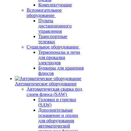
Комплектующие
Вспомогательное
оборудование
Пульты
дистанционного
управления
Транспортные
тележки
Сушильное оборудование
Термопеналы и печи
для прокалки
электродов
Бункеры для хранения
флюсов
Автоматическое оборудование
Автоматическая сварка под
слоем флюса (SAW)
Головки и горелки
(SAW)
Дополнительные
оснащение и опции
для оборудования
автоматической