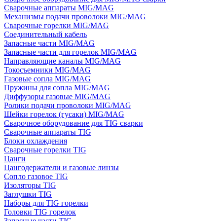
Сварочные аппараты MIG/MAG
Механизмы подачи проволоки MIG/MAG
Сварочные горелки MIG/MAG
Соединительный кабель
Запасные части MIG/MAG
Запасные части для горелок MIG/MAG
Направляющие каналы MIG/MAG
Токосъемники MIG/MAG
Газовые сопла MIG/MAG
Пружины для сопла MIG/MAG
Диффузоры газовые MIG/MAG
Ролики подачи проволоки MIG/MAG
Шейки горелок (гусаки) MIG/MAG
Сварочное оборудование для TIG сварки
Сварочные аппараты TIG
Блоки охлаждения
Сварочные горелки TIG
Цанги
Цангодержатели и газовые линзы
Сопло газовое TIG
Изоляторы TIG
Заглушки TIG
Наборы для TIG горелки
Головки TIG горелок
Запасные части TIG