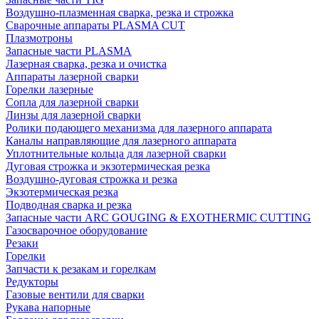
Воздушно-плазменная сварка, резка и строжка
Сварочные аппараты PLASMA CUT
Плазмотроны
Запасные части PLASMA
Лазерная сварка, резка и очистка
Аппараты лазерной сварки
Горелки лазерные
Сопла для лазерной сварки
Линзы для лазерной сварки
Ролики подающего механизма для лазерного аппарата
Каналы направляющие для лазерного аппарата
Уплотнительные кольца для лазерной сварки
Дуговая строжка и экзотермическая резка
Воздушно-дуговая строжка и резка
Экзотермическая резка
Подводная сварка и резка
Запасные части ARC GOUGING & EXOTHERMIC CUTTING
Газосварочное оборудование
Резаки
Горелки
Запчасти к резакам и горелкам
Редукторы
Газовые вентили для сварки
Рукава напорные