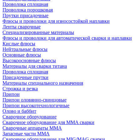
Проволока сплошная
Проволока порошковая
Прутки присадочные
Флюсы и проволоки для износостойкой наплавки
Ленты сварочные
Специализированные материалы
Флюсы и проволоки для автоматической сварки и наплавки
Кислые флюсы
Нейтральные флюсы
Основные флюсы
Высокоосновные флюсы
Материалы для сварки титана
Проволока сплошная
Присадочные прутки
Материалы специального назначения
Строжка и резка
Припои
Припои оловянно-свинцовые
Припои высокотехнологичные
Олово и баббит
Сварочное оборудование
Сварочное оборудование для MMA сварки
Сварочные аппараты MMA
Запасные части MMA
Сварочное оборудование для MIG/MAG сварки