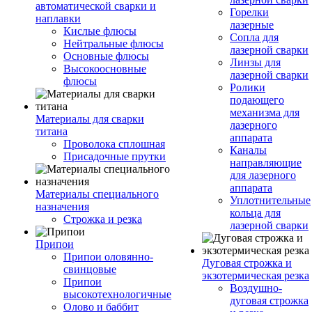
автоматической сварки и
Горелки
наплавки
лазерные
Кислые флюсы
Сопла для
Нейтральные флюсы
лазерной сварки
Основные флюсы
Линзы для
Высокоосновные
лазерной сварки
флюсы
Ролики
подающего
механизма для
Материалы для сварки
лазерного
титана
аппарата
Проволока сплошная
Каналы
Присадочные прутки
направляющие
для лазерного
аппарата
Материалы специального
Уплотнительные
назначения
кольца для
Строжка и резка
лазерной сварки
Припои
Припои оловянно-
Дуговая строжка и
свинцовые
экзотермическая резка
Припои
Воздушно-
высокотехнологичные
дуговая строжка
Олово и баббит