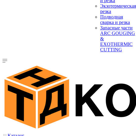
и резка
Экзотермическая
резка
Подводная
сварка и резка
Запасные части
ARC GOUGING
&
EXOTHERMIC
CUTTING
Каталог