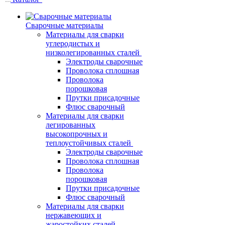
Сварочные материалы
Материалы для сварки
углеродистых и
низколегированных сталей
Электроды сварочные
Проволока сплошная
Проволока
порошковая
Прутки присадочные
Флюс сварочный
Материалы для сварки
легированных
высокопрочных и
теплоустойчивых сталей
Электроды сварочные
Проволока сплошная
Проволока
порошковая
Прутки присадочные
Флюс сварочный
Материалы для сварки
нержавеющих и
жаростойких сталей