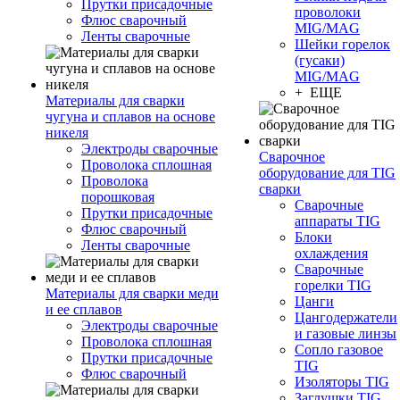
Прутки присадочные
проволоки
Флюс сварочный
MIG/MAG
Ленты сварочные
Шейки горелок
(гусаки)
MIG/MAG
+ ЕЩЕ
Материалы для сварки
чугуна и сплавов на основе
никеля
Электроды сварочные
Сварочное
Проволока сплошная
оборудование для TIG
Проволока
сварки
порошковая
Сварочные
Прутки присадочные
аппараты TIG
Флюс сварочный
Блоки
Ленты сварочные
охлаждения
Сварочные
горелки TIG
Материалы для сварки меди
Цанги
и ее сплавов
Цангодержатели
Электроды сварочные
и газовые линзы
Проволока сплошная
Сопло газовое
Прутки присадочные
TIG
Флюс сварочный
Изоляторы TIG
Заглушки TIG