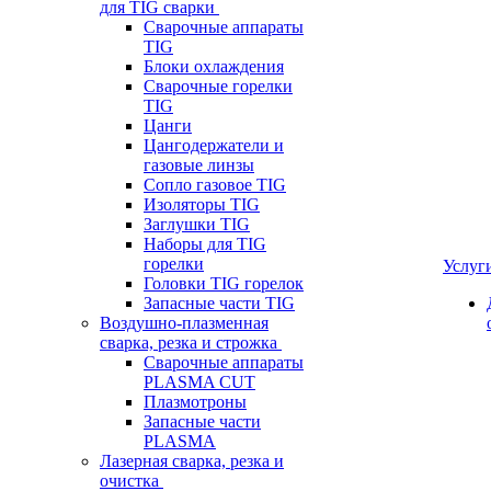
для TIG сварки
Сварочные аппараты
TIG
Блоки охлаждения
Сварочные горелки
TIG
Цанги
Цангодержатели и
газовые линзы
Сопло газовое TIG
Изоляторы TIG
Заглушки TIG
Наборы для TIG
горелки
Услуг
Головки TIG горелок
Запасные части TIG
Воздушно-плазменная
сварка, резка и строжка
Сварочные аппараты
PLASMA CUT
Плазмотроны
Запасные части
PLASMA
Лазерная сварка, резка и
очистка