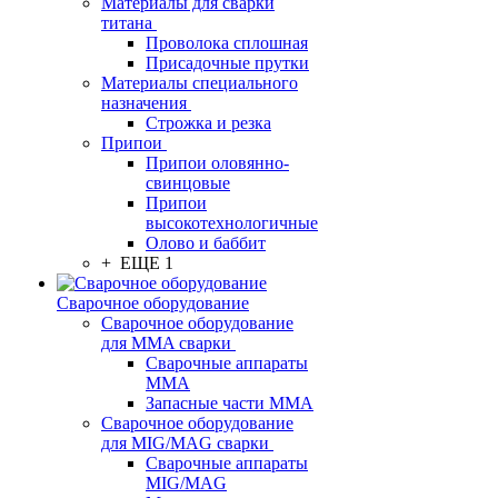
Материалы для сварки
титана
Проволока сплошная
Присадочные прутки
Материалы специального
назначения
Строжка и резка
Припои
Припои оловянно-
свинцовые
Припои
высокотехнологичные
Олово и баббит
+ ЕЩЕ 1
Сварочное оборудование
Сварочное оборудование
для MMA сварки
Сварочные аппараты
MMA
Запасные части MMA
Сварочное оборудование
для MIG/MAG сварки
Сварочные аппараты
MIG/MAG