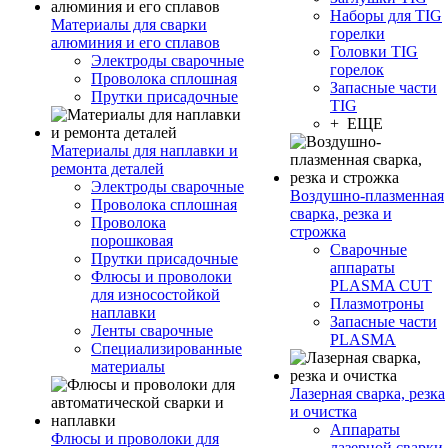
Наборы для TIG
Материалы для сварки
горелки
алюминия и его сплавов
Головки TIG
Электроды сварочные
горелок
Проволока сплошная
Запасные части
Прутки присадочные
TIG
+ ЕЩЕ
Материалы для наплавки и
ремонта деталей
Электроды сварочные
Воздушно-плазменная
Проволока сплошная
сварка, резка и
Проволока
строжка
порошковая
Сварочные
Прутки присадочные
аппараты
Флюсы и проволоки
PLASMA CUT
для износостойкой
Плазмотроны
наплавки
Запасные части
Ленты сварочные
PLASMA
Специализированные
материалы
Лазерная сварка, резка
и очистка
Аппараты
Флюсы и проволоки для
лазерной сварки