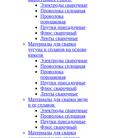
Электроды сварочные
Проволока сплошная
Проволока
порошковая
Прутки присадочные
Флюс сварочный
Ленты сварочные
Материалы для сварки
чугуна и сплавов на основе
никеля
Электроды сварочные
Проволока сплошная
Проволока
порошковая
Прутки присадочные
Флюс сварочный
Ленты сварочные
Материалы для сварки меди
и ее сплавов
Электроды сварочные
Проволока сплошная
Прутки присадочные
Флюс сварочный
Материалы для сварки