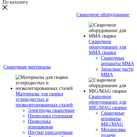
По каталогу
Сварочное оборудование
Сварочное
оборудование для
MMA сварки
Сварочные
аппараты MMA
Сварочные материалы
Запасные части
MMA
Материалы для сварки
Сварочное
углеродистых и
оборудование для
низколегированных сталей
MIG/MAG сварки
Электроды сварочные
Сварочные
Проволока сплошная
аппараты
Проволока
MIG/MAG
порошковая
Механизмы
Прутки присадочные
подачи