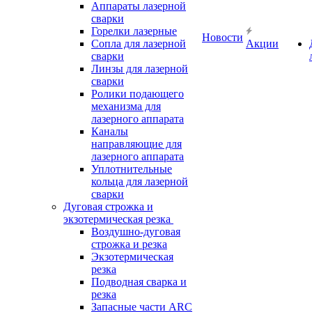
Аппараты лазерной
сварки
Горелки лазерные
Новости
Сопла для лазерной
Акции
сварки
Линзы для лазерной
сварки
Ролики подающего
механизма для
лазерного аппарата
Каналы
направляющие для
лазерного аппарата
Уплотнительные
кольца для лазерной
сварки
Дуговая строжка и
экзотермическая резка
Воздушно-дуговая
строжка и резка
Экзотермическая
резка
Подводная сварка и
резка
Запасные части ARC