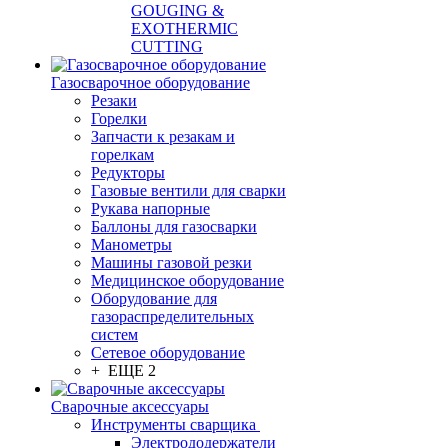
GOUGING &
EXOTHERMIC
CUTTING
Газосварочное оборудование
Резаки
Горелки
Запчасти к резакам и
горелкам
Редукторы
Газовые вентили для сварки
Рукава напорные
Баллоны для газосварки
Манометры
Машины газовой резки
Медицинское оборудование
Оборудование для
газораспределительных
систем
Сетевое оборудование
+ ЕЩЕ 2
Сварочные аксессуары
Инструменты сварщика
Электрододержатели