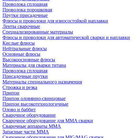
Проволока сплошная
Проволока порошковая
Прутки присадочные
Флюсы и проволоки для износостойкой наплавки
Ленты сварочные
Специализированные материалы
Флюсы и проволоки для автоматической сварки и наплавки
Кислые флюсы
Нейтральные флюсы
Основные флюсы
Высокоосновные флюсы
Материалы для сварки титана
Проволока сплошная
Присадочные прутки
Материалы специального назначения
Строжка и резка
Припои
Припои оловянно-свинцовые
Припои высокотехнологичные
Олово и баббит
Сварочное оборудование
Сварочное оборудование для MMA сварки
Сварочные аппараты MMA
Запасные части MMA
Сварочное оборудование для MIG/MAG сварки