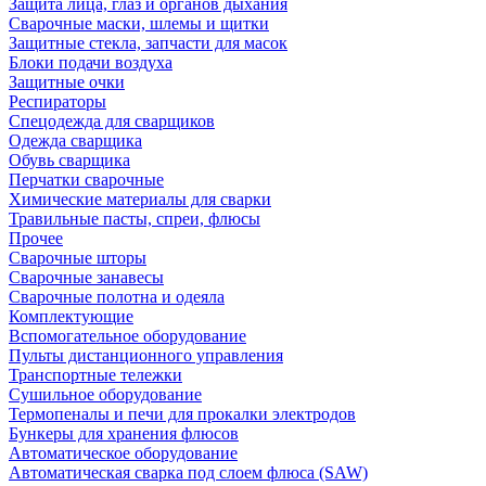
Защита лица, глаз и органов дыхания
Сварочные маски, шлемы и щитки
Защитные стекла, запчасти для масок
Блоки подачи воздуха
Защитные очки
Респираторы
Спецодежда для сварщиков
Одежда сварщика
Обувь сварщика
Перчатки сварочные
Химические материалы для сварки
Травильные пасты, спреи, флюсы
Прочее
Сварочные шторы
Сварочные занавесы
Сварочные полотна и одеяла
Комплектующие
Вспомогательное оборудование
Пульты дистанционного управления
Транспортные тележки
Сушильное оборудование
Термопеналы и печи для прокалки электродов
Бункеры для хранения флюсов
Автоматическое оборудование
Автоматическая сварка под слоем флюса (SAW)