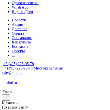
Одноклассники
WhatsApp
Яндекс.Дзен
Новости
Акции
Доставка
Оплата
О компании
Как купить
Контакты
Обзоры
...
+7 (495) 225-95-78
+7 (495) 225-95-78
Многоканальный
sale@ktnd.ru
Войти
Каталог
По всему сайту