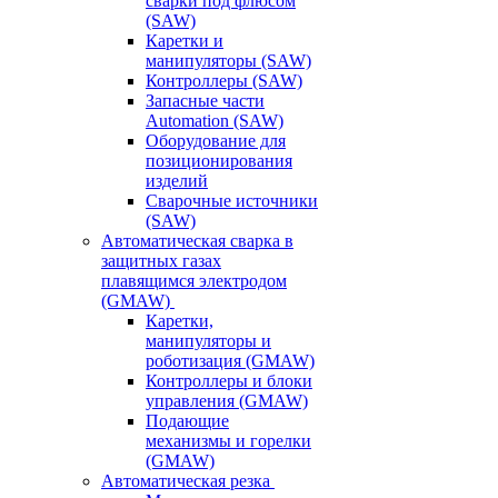
сварки под флюсом
(SAW)
Каретки и
манипуляторы (SAW)
Контроллеры (SAW)
Запасные части
Automation (SAW)
Оборудование для
позиционирования
изделий
Сварочные источники
(SAW)
Автоматическая сварка в
защитных газах
плавящимся электродом
(GMAW)
Каретки,
манипуляторы и
роботизация (GMAW)
Контроллеры и блоки
управления (GMAW)
Подающие
механизмы и горелки
(GMAW)
Автоматическая резка