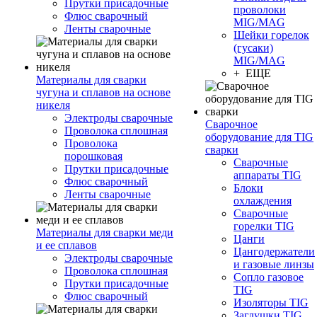
Прутки присадочные
проволоки
Флюс сварочный
MIG/MAG
Ленты сварочные
Шейки горелок
(гусаки)
MIG/MAG
+ ЕЩЕ
Материалы для сварки
чугуна и сплавов на основе
никеля
Электроды сварочные
Сварочное
Проволока сплошная
оборудование для TIG
Проволока
сварки
порошковая
Сварочные
Прутки присадочные
аппараты TIG
Флюс сварочный
Блоки
Ленты сварочные
охлаждения
Сварочные
горелки TIG
Материалы для сварки меди
Цанги
и ее сплавов
Цангодержатели
Электроды сварочные
и газовые линзы
Проволока сплошная
Сопло газовое
Прутки присадочные
TIG
Флюс сварочный
Изоляторы TIG
Заглушки TIG