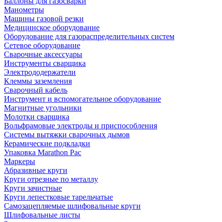
Баллоны для газосварки
Манометры
Машины газовой резки
Медицинское оборудование
Оборудование для газораспределительных систем
Сетевое оборудование
Сварочные аксессуары
Инструменты сварщика
Электрододержатели
Клеммы заземления
Сварочный кабель
Инструмент и вспомогательное оборудование
Магнитные угольники
Молотки сварщика
Вольфрамовые электроды и приспособления
Системы вытяжки сварочных дымов
Керамические подкладки
Упаковка Marathon Pac
Маркеры
Абразивные круги
Круги отрезные по металлу
Круги зачистные
Круги лепестковые тарельчатые
Самозацепляемые шлифовальные круги
Шлифовальные листы