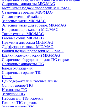
Сварочные аппараты MIG/MAG
Механизмы подачи проволоки MIG/MAG
Сварочные горелки MIG/MAG
Соединительный кабель
Запасные части MIG/MAG
Запасные части для горелок MIG/MAG
Направляющие каналы MIG/MAG
Токосъемники MIG/MAG
Газовые сопла MIG/MAG
Пружины для сопла MIG/MAG
Диффузоры газовые MIG/MAG
Ролики подачи проволоки MIG/MAG
Шейки горелок (гусаки) MIG/MAG
Сварочное оборудование для TIG сварки
Сварочные аппараты TIG
Блоки охлаждения
Сварочные горелки TIG
Цанги
Цангодержатели и газовые линзы
Сопло газовое TIG
Изоляторы TIG
Заглушки TIG
Наборы для TIG горелки
Головки TIG горелок
Запасные части TIG