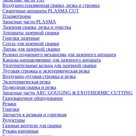
Воздушно-плазменная сварка, резка и строжка
Сварочные аппараты PLASMA CUT
Плазмотроны
Запасные части PLASMA
Лазерная сварка, резка и очистка
Аппараты лазерной сварки
Горелки лазерные
Сопла для лазерной сварки
Линзы для лазерной сварки
Ролики подающего механизма для лазерного аппарата
Каналы направляющие для лазерного аппарата
Уплотнительные кольца для лазерной сварки
Дуговая строжка и экзотермическая резка
Воздушно-дуговая строжка и резка
Экзотермическая резка
Подводная сварка и резка
Запасные части ARC GOUGING & EXOTHERMIC CUTTING
Газосварочное оборудование
Резаки
Горелки
Запчасти к резакам и горелкам
Редукторы
Газовые вентили для сварки
Рукава напорные