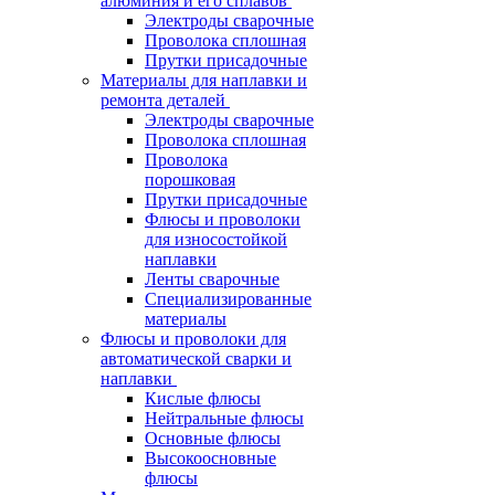
алюминия и его сплавов
Электроды сварочные
Проволока сплошная
Прутки присадочные
Материалы для наплавки и
ремонта деталей
Электроды сварочные
Проволока сплошная
Проволока
порошковая
Прутки присадочные
Флюсы и проволоки
для износостойкой
наплавки
Ленты сварочные
Специализированные
материалы
Флюсы и проволоки для
автоматической сварки и
наплавки
Кислые флюсы
Нейтральные флюсы
Основные флюсы
Высокоосновные
флюсы