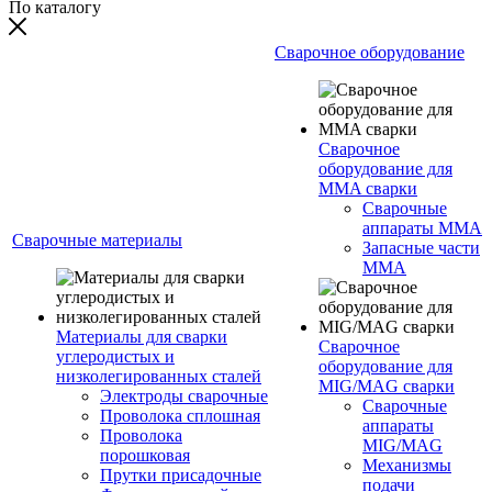
По каталогу
Сварочное оборудование
Сварочное
оборудование для
MMA сварки
Сварочные
аппараты MMA
Сварочные материалы
Запасные части
MMA
Материалы для сварки
Сварочное
углеродистых и
оборудование для
низколегированных сталей
MIG/MAG сварки
Электроды сварочные
Сварочные
Проволока сплошная
аппараты
Проволока
MIG/MAG
порошковая
Механизмы
Прутки присадочные
подачи