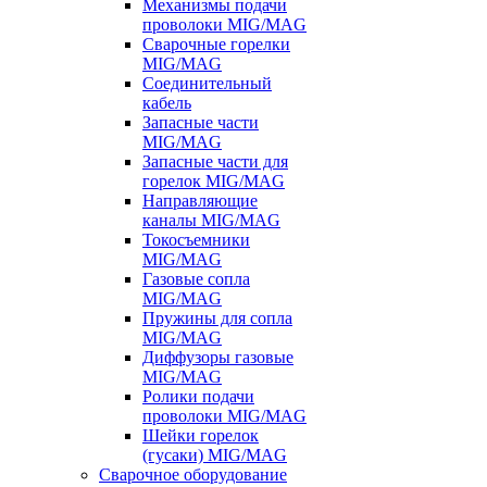
Механизмы подачи
проволоки MIG/MAG
Сварочные горелки
MIG/MAG
Соединительный
кабель
Запасные части
MIG/MAG
Запасные части для
горелок MIG/MAG
Направляющие
каналы MIG/MAG
Токосъемники
MIG/MAG
Газовые сопла
MIG/MAG
Пружины для сопла
MIG/MAG
Диффузоры газовые
MIG/MAG
Ролики подачи
проволоки MIG/MAG
Шейки горелок
(гусаки) MIG/MAG
Сварочное оборудование