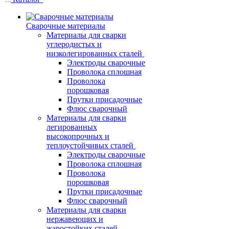
Сварочные материалы
Материалы для сварки
углеродистых и
низколегированных сталей
Электроды сварочные
Проволока сплошная
Проволока
порошковая
Прутки присадочные
Флюс сварочный
Материалы для сварки
легированных
высокопрочных и
теплоустойчивых сталей
Электроды сварочные
Проволока сплошная
Проволока
порошковая
Прутки присадочные
Флюс сварочный
Материалы для сварки
нержавеющих и
жаростойких сталей