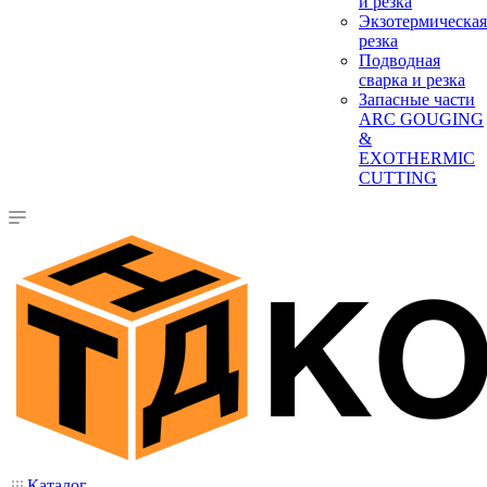
и резка
Экзотермическая
резка
Подводная
сварка и резка
Запасные части
ARC GOUGING
&
EXOTHERMIC
CUTTING
Каталог