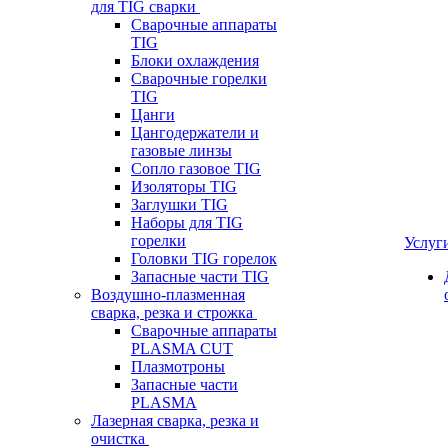
для TIG сварки
Сварочные аппараты
TIG
Блоки охлаждения
Сварочные горелки
TIG
Цанги
Цангодержатели и
газовые линзы
Сопло газовое TIG
Изоляторы TIG
Заглушки TIG
Наборы для TIG
горелки
Услуг
Головки TIG горелок
Запасные части TIG
Воздушно-плазменная
сварка, резка и строжка
Сварочные аппараты
PLASMA CUT
Плазмотроны
Запасные части
PLASMA
Лазерная сварка, резка и
очистка