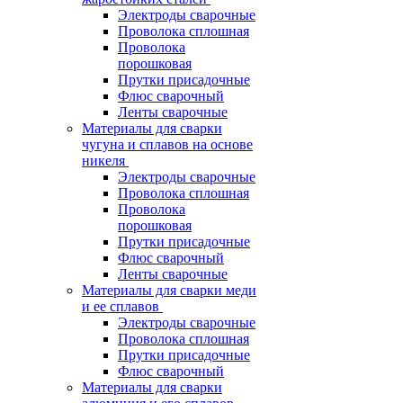
Электроды сварочные
Проволока сплошная
Проволока
порошковая
Прутки присадочные
Флюс сварочный
Ленты сварочные
Материалы для сварки
чугуна и сплавов на основе
никеля
Электроды сварочные
Проволока сплошная
Проволока
порошковая
Прутки присадочные
Флюс сварочный
Ленты сварочные
Материалы для сварки меди
и ее сплавов
Электроды сварочные
Проволока сплошная
Прутки присадочные
Флюс сварочный
Материалы для сварки