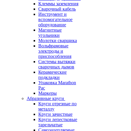
Клеммы заземления
Сварочный кабель
Инструмент и
вспомогательное
оборудование
Магнитные
угольники
Молотки сварщика
Вольфрамовые
электроды и
приспособления
Системы вытяжки
сварочных дымов
Керамические
подкладки
Упаковка Marathon
Pac
Маркеры
Абразивные круги
Круги отрезные по
металлу
Круги зачистные
Круги лепестковые
тарельчатые
Самозацепляемые