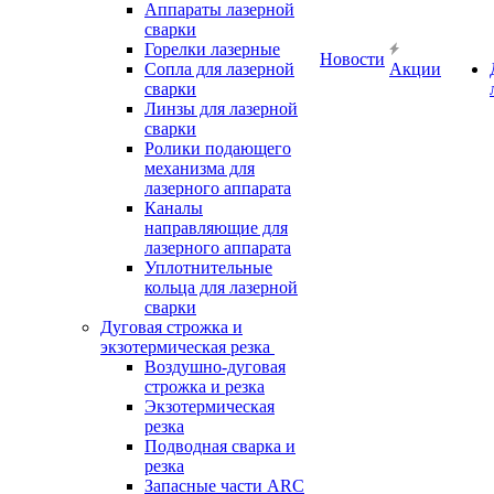
Аппараты лазерной
сварки
Горелки лазерные
Новости
Сопла для лазерной
Акции
сварки
Линзы для лазерной
сварки
Ролики подающего
механизма для
лазерного аппарата
Каналы
направляющие для
лазерного аппарата
Уплотнительные
кольца для лазерной
сварки
Дуговая строжка и
экзотермическая резка
Воздушно-дуговая
строжка и резка
Экзотермическая
резка
Подводная сварка и
резка
Запасные части ARC