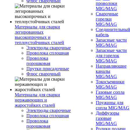
Флюс сварочный
проволоки
MIG/MAG
Сварочные
горелки
MIG/MAG
Материалы для сварки
Соединительны
легированных
кабель
высокопрочных и
Запасные части
теплоустойчивых сталей
MIG/MAG
Электроды сварочные
Запасные части
Проволока сплошная
для горелок
Проволока
MIG/MAG
порошковая
Направляющие
Прутки присадочные
каналы
Флюс сварочный
MIG/MAG
Токосъемники
MIG/MAG
Газовые сопла
Материалы для сварки
MIG/MAG
нержавеющих и
Пружины для
жаростойких сталей
сопла MIG/MAG
Электроды сварочные
Диффузоры
Проволока сплошная
газовые
Проволока
MIG/MAG
порошковая
Ролики подачи