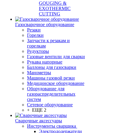
GOUGING &
EXOTHERMIC
CUTTING
Газосварочное оборудование
Резаки
Горелки
Запчасти к резакам и
горелкам
Редукторы
Газовые вентили для сварки
Рукава напорные
Баллоны для газосварки
Манометры
Машины газовой резки
Медицинское оборудование
Оборудование для
газораспределительных
систем
Сетевое оборудование
+ ЕЩЕ 2
Сварочные аксессуары
Инструменты сварщика
Электрододержатели