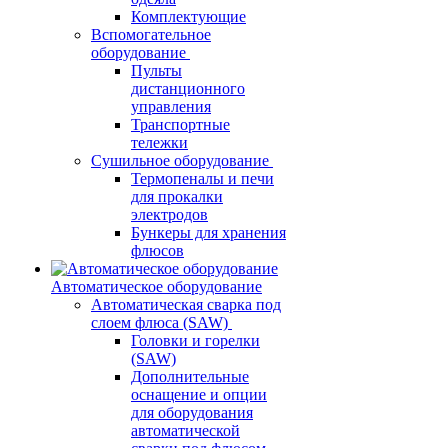
Комплектующие
Вспомогательное
оборудование
Пульты
дистанционного
управления
Транспортные
тележки
Сушильное оборудование
Термопеналы и печи
для прокалки
электродов
Бункеры для хранения
флюсов
Автоматическое оборудование
Автоматическая сварка под
слоем флюса (SAW)
Головки и горелки
(SAW)
Дополнительные
оснащение и опции
для оборудования
автоматической