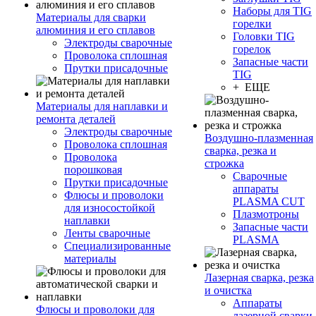
Наборы для TIG
Материалы для сварки
горелки
алюминия и его сплавов
Головки TIG
Электроды сварочные
горелок
Проволока сплошная
Запасные части
Прутки присадочные
TIG
+ ЕЩЕ
Материалы для наплавки и
ремонта деталей
Электроды сварочные
Воздушно-плазменная
Проволока сплошная
сварка, резка и
Проволока
строжка
порошковая
Сварочные
Прутки присадочные
аппараты
Флюсы и проволоки
PLASMA CUT
для износостойкой
Плазмотроны
наплавки
Запасные части
Ленты сварочные
PLASMA
Специализированные
материалы
Лазерная сварка, резка
и очистка
Аппараты
Флюсы и проволоки для
лазерной сварки