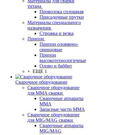
Материалы для сварки
титана
Проволока сплошная
Присадочные прутки
Материалы специального
назначения
Строжка и резка
Припои
Припои оловянно-
свинцовые
Припои
высокотехнологичные
Олово и баббит
+ ЕЩЕ 1
Сварочное оборудование
Сварочное оборудование
для MMA сварки
Сварочные аппараты
MMA
Запасные части MMA
Сварочное оборудование
для MIG/MAG сварки
Сварочные аппараты
MIG/MAG