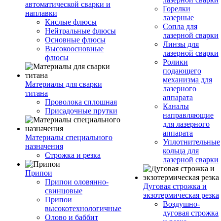
автоматической сварки и
Горелки
наплавки
лазерные
Кислые флюсы
Сопла для
Нейтральные флюсы
лазерной сварки
Основные флюсы
Линзы для
Высокоосновные
лазерной сварки
флюсы
Ролики
подающего
механизма для
Материалы для сварки
лазерного
титана
аппарата
Проволока сплошная
Каналы
Присадочные прутки
направляющие
для лазерного
аппарата
Материалы специального
Уплотнительные
назначения
кольца для
Строжка и резка
лазерной сварки
Припои
Припои оловянно-
Дуговая строжка и
свинцовые
экзотермическая резка
Припои
Воздушно-
высокотехнологичные
дуговая строжка
Олово и баббит