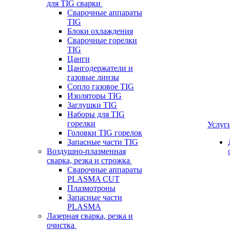
для TIG сварки
Сварочные аппараты
TIG
Блоки охлаждения
Сварочные горелки
TIG
Цанги
Цангодержатели и
газовые линзы
Сопло газовое TIG
Изоляторы TIG
Заглушки TIG
Наборы для TIG
горелки
Услуг
Головки TIG горелок
Запасные части TIG
Воздушно-плазменная
сварка, резка и строжка
Сварочные аппараты
PLASMA CUT
Плазмотроны
Запасные части
PLASMA
Лазерная сварка, резка и
очистка