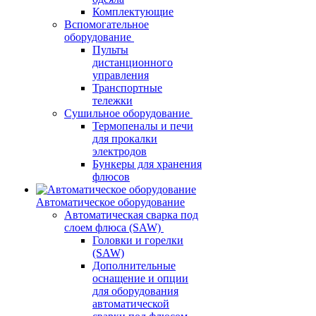
Комплектующие
Вспомогательное
оборудование
Пульты
дистанционного
управления
Транспортные
тележки
Сушильное оборудование
Термопеналы и печи
для прокалки
электродов
Бункеры для хранения
флюсов
Автоматическое оборудование
Автоматическая сварка под
слоем флюса (SAW)
Головки и горелки
(SAW)
Дополнительные
оснащение и опции
для оборудования
автоматической