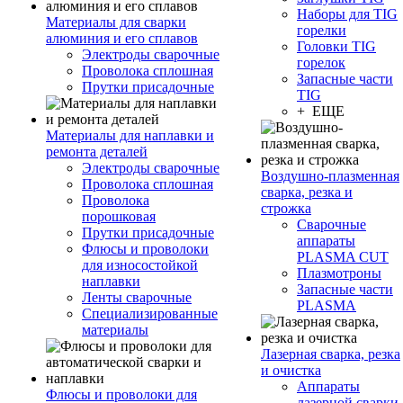
Наборы для TIG
Материалы для сварки
горелки
алюминия и его сплавов
Головки TIG
Электроды сварочные
горелок
Проволока сплошная
Запасные части
Прутки присадочные
TIG
+ ЕЩЕ
Материалы для наплавки и
ремонта деталей
Электроды сварочные
Воздушно-плазменная
Проволока сплошная
сварка, резка и
Проволока
строжка
порошковая
Сварочные
Прутки присадочные
аппараты
Флюсы и проволоки
PLASMA CUT
для износостойкой
Плазмотроны
наплавки
Запасные части
Ленты сварочные
PLASMA
Специализированные
материалы
Лазерная сварка, резка
и очистка
Аппараты
Флюсы и проволоки для
лазерной сварки