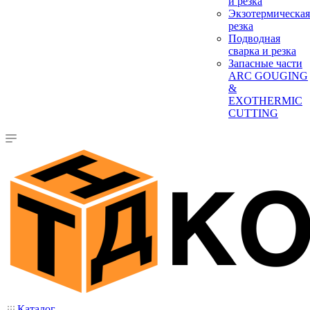
и резка
Экзотермическая
резка
Подводная
сварка и резка
Запасные части
ARC GOUGING
&
EXOTHERMIC
CUTTING
Каталог