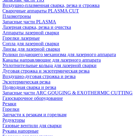
Воздушно-плазменная сварка, резка и строжка
Сварочные аппараты PLASMA CUT
Плазмотроны
Запасные части PLASMA
Лазерная сварка, резка и очистка
Аппараты лазерной сварки
Горелки лазерные
Сопла для лазерной сварки
Линзы для лазерной сварки
Ролики подающего механизма для лазерного аппарата
Каналы направляющие для лазерного аппарата
Уплотнительные кольца для лазерной сварки
Дуговая строжка и экзотермическая резка
Воздушно-дуговая строжка и резка
Экзотермическая резка
Подводная сварка и резка
Запасные части ARC GOUGING & EXOTHERMIC CUTTING
Газосварочное оборудование
Резаки
Горелки
Запчасти к резакам и горелкам
Редукторы
Газовые вентили для сварки
Рукава напорные