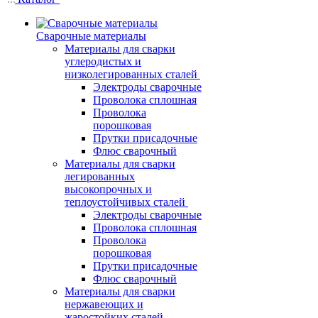
Сварочные материалы
Материалы для сварки
углеродистых и
низколегированных сталей
Электроды сварочные
Проволока сплошная
Проволока
порошковая
Прутки присадочные
Флюс сварочный
Материалы для сварки
легированных
высокопрочных и
теплоустойчивых сталей
Электроды сварочные
Проволока сплошная
Проволока
порошковая
Прутки присадочные
Флюс сварочный
Материалы для сварки
нержавеющих и
жаростойких сталей