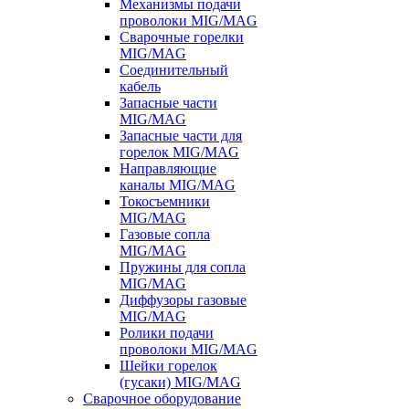
Механизмы подачи
проволоки MIG/MAG
Сварочные горелки
MIG/MAG
Соединительный
кабель
Запасные части
MIG/MAG
Запасные части для
горелок MIG/MAG
Направляющие
каналы MIG/MAG
Токосъемники
MIG/MAG
Газовые сопла
MIG/MAG
Пружины для сопла
MIG/MAG
Диффузоры газовые
MIG/MAG
Ролики подачи
проволоки MIG/MAG
Шейки горелок
(гусаки) MIG/MAG
Сварочное оборудование