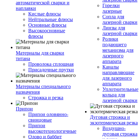
автоматической сварки и
Горелки
наплавки
лазерные
Кислые флюсы
Сопла для
Нейтральные флюсы
лазерной сварки
Основные флюсы
Линзы для
Высокоосновные
лазерной сварки
флюсы
Ролики
подающего
механизма для
Материалы для сварки
лазерного
титана
аппарата
Проволока сплошная
Каналы
Присадочные прутки
направляющие
для лазерного
аппарата
Материалы специального
Уплотнительные
назначения
кольца для
Строжка и резка
лазерной сварки
Припои
Припои оловянно-
Дуговая строжка и
свинцовые
экзотермическая резка
Припои
Воздушно-
высокотехнологичные
дуговая строжка
Олово и баббит