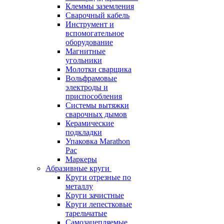
Клеммы заземления
Сварочный кабель
Инструмент и
вспомогательное
оборудование
Магнитные
угольники
Молотки сварщика
Вольфрамовые
электроды и
приспособления
Системы вытяжки
сварочных дымов
Керамические
подкладки
Упаковка Marathon
Pac
Маркеры
Абразивные круги
Круги отрезные по
металлу
Круги зачистные
Круги лепестковые
тарельчатые
Самозацепляемые