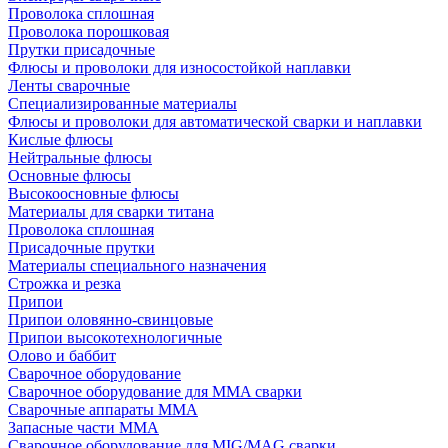
Проволока сплошная
Проволока порошковая
Прутки присадочные
Флюсы и проволоки для износостойкой наплавки
Ленты сварочные
Специализированные материалы
Флюсы и проволоки для автоматической сварки и наплавки
Кислые флюсы
Нейтральные флюсы
Основные флюсы
Высокоосновные флюсы
Материалы для сварки титана
Проволока сплошная
Присадочные прутки
Материалы специального назначения
Строжка и резка
Припои
Припои оловянно-свинцовые
Припои высокотехнологичные
Олово и баббит
Сварочное оборудование
Сварочное оборудование для MMA сварки
Сварочные аппараты MMA
Запасные части MMA
Сварочное оборудование для MIG/MAG сварки