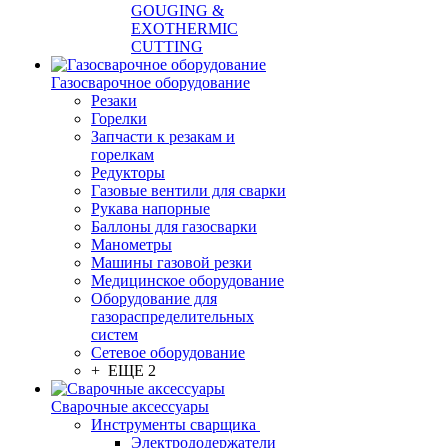
GOUGING &
EXOTHERMIC
CUTTING
Газосварочное оборудование
Резаки
Горелки
Запчасти к резакам и
горелкам
Редукторы
Газовые вентили для сварки
Рукава напорные
Баллоны для газосварки
Манометры
Машины газовой резки
Медицинское оборудование
Оборудование для
газораспределительных
систем
Сетевое оборудование
+ ЕЩЕ 2
Сварочные аксессуары
Инструменты сварщика
Электрододержатели