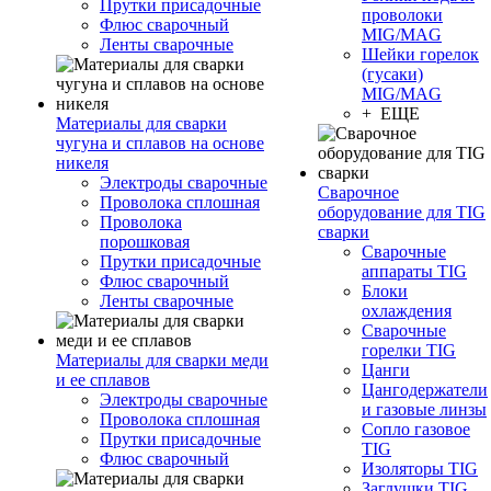
Прутки присадочные
проволоки
Флюс сварочный
MIG/MAG
Ленты сварочные
Шейки горелок
(гусаки)
MIG/MAG
+ ЕЩЕ
Материалы для сварки
чугуна и сплавов на основе
никеля
Электроды сварочные
Сварочное
Проволока сплошная
оборудование для TIG
Проволока
сварки
порошковая
Сварочные
Прутки присадочные
аппараты TIG
Флюс сварочный
Блоки
Ленты сварочные
охлаждения
Сварочные
горелки TIG
Материалы для сварки меди
Цанги
и ее сплавов
Цангодержатели
Электроды сварочные
и газовые линзы
Проволока сплошная
Сопло газовое
Прутки присадочные
TIG
Флюс сварочный
Изоляторы TIG
Заглушки TIG