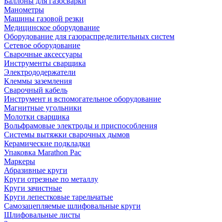
Баллоны для газосварки
Манометры
Машины газовой резки
Медицинское оборудование
Оборудование для газораспределительных систем
Сетевое оборудование
Сварочные аксессуары
Инструменты сварщика
Электрододержатели
Клеммы заземления
Сварочный кабель
Инструмент и вспомогательное оборудование
Магнитные угольники
Молотки сварщика
Вольфрамовые электроды и приспособления
Системы вытяжки сварочных дымов
Керамические подкладки
Упаковка Marathon Pac
Маркеры
Абразивные круги
Круги отрезные по металлу
Круги зачистные
Круги лепестковые тарельчатые
Самозацепляемые шлифовальные круги
Шлифовальные листы