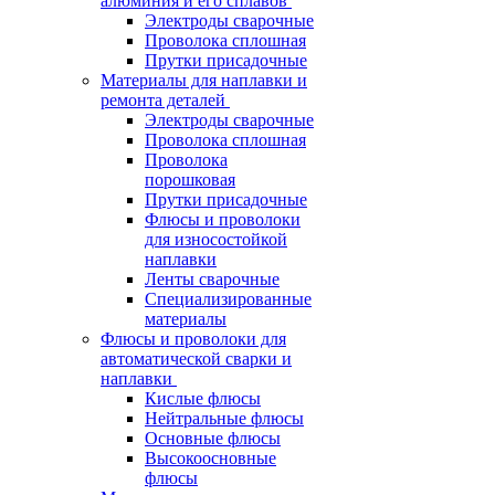
алюминия и его сплавов
Электроды сварочные
Проволока сплошная
Прутки присадочные
Материалы для наплавки и
ремонта деталей
Электроды сварочные
Проволока сплошная
Проволока
порошковая
Прутки присадочные
Флюсы и проволоки
для износостойкой
наплавки
Ленты сварочные
Специализированные
материалы
Флюсы и проволоки для
автоматической сварки и
наплавки
Кислые флюсы
Нейтральные флюсы
Основные флюсы
Высокоосновные
флюсы