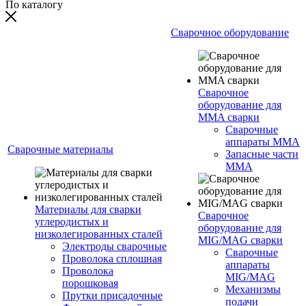
По каталогу
Сварочное оборудование
Сварочное
оборудование для
MMA сварки
Сварочные
аппараты MMA
Сварочные материалы
Запасные части
MMA
Материалы для сварки
Сварочное
углеродистых и
оборудование для
низколегированных сталей
MIG/MAG сварки
Электроды сварочные
Сварочные
Проволока сплошная
аппараты
Проволока
MIG/MAG
порошковая
Механизмы
Прутки присадочные
подачи