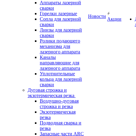
Аппараты лазерной
сварки
Горелки лазерные
Новости
Сопла для лазерной
Акции
сварки
Линзы для лазерной
сварки
Ролики подающего
механизма для
лазерного аппарата
Каналы
направляющие для
лазерного аппарата
Уплотнительные
кольца для лазерной
сварки
Дуговая строжка и
экзотермическая резка
Воздушно-дуговая
строжка и резка
Экзотермическая
резка
Подводная сварка и
резка
Запасные части ARC