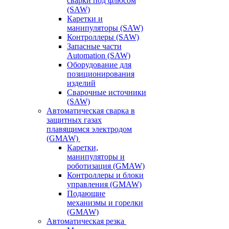
сварки под флюсом
(SAW)
Каретки и
манипуляторы (SAW)
Контроллеры (SAW)
Запасные части
Automation (SAW)
Оборудование для
позиционирования
изделий
Сварочные источники
(SAW)
Автоматическая сварка в
защитных газах
плавящимся электродом
(GMAW)
Каретки,
манипуляторы и
роботизация (GMAW)
Контроллеры и блоки
управления (GMAW)
Подающие
механизмы и горелки
(GMAW)
Автоматическая резка