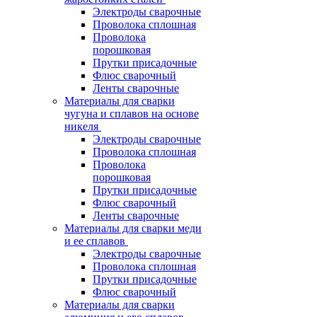
Электроды сварочные
Проволока сплошная
Проволока
порошковая
Прутки присадочные
Флюс сварочный
Ленты сварочные
Материалы для сварки
чугуна и сплавов на основе
никеля
Электроды сварочные
Проволока сплошная
Проволока
порошковая
Прутки присадочные
Флюс сварочный
Ленты сварочные
Материалы для сварки меди
и ее сплавов
Электроды сварочные
Проволока сплошная
Прутки присадочные
Флюс сварочный
Материалы для сварки