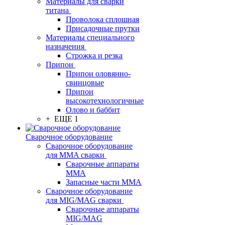
Материалы для сварки
титана
Проволока сплошная
Присадочные прутки
Материалы специального
назначения
Строжка и резка
Припои
Припои оловянно-
свинцовые
Припои
высокотехнологичные
Олово и баббит
+ ЕЩЕ 1
Сварочное оборудование
Сварочное оборудование
для MMA сварки
Сварочные аппараты
MMA
Запасные части MMA
Сварочное оборудование
для MIG/MAG сварки
Сварочные аппараты
MIG/MAG