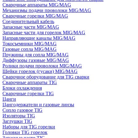
Сварочные аппараты MIG/MAG
Механизмы подачи проволоки MIG/MAG
Сварочные горелки MIG/MAG
Соединительный кабель
Запасные части MIG/MAG
Запасные части для горелок MIG/MAG
Направляющие каналы MIG/MAG
Токосъемники MIG/MAG
Газовые сопла MIG/MAG
Пружины для сопла MIG/MAG
Диффузоры газовые MIG/MAG
Ролики подачи проволоки MIG/MAG
Шейки горелок (гусаки) MIG/MAG
Сварочное оборудование для TIG сварки
Сварочные аппараты TIG
Блоки охлаждения
Сварочные горелки TIG
Цанги
Цангодержатели и газовые линзы
Сопло газовое TIG
Изоляторы TIG
Заглушки TIG
Наборы для TIG горелки
Головки TIG горелок
Запасные части TIG