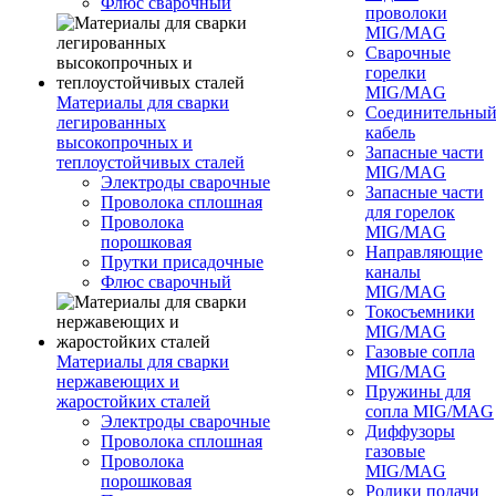
Флюс сварочный
проволоки
MIG/MAG
Сварочные
горелки
MIG/MAG
Материалы для сварки
Соединительны
легированных
кабель
высокопрочных и
Запасные части
теплоустойчивых сталей
MIG/MAG
Электроды сварочные
Запасные части
Проволока сплошная
для горелок
Проволока
MIG/MAG
порошковая
Направляющие
Прутки присадочные
каналы
Флюс сварочный
MIG/MAG
Токосъемники
MIG/MAG
Газовые сопла
Материалы для сварки
MIG/MAG
нержавеющих и
Пружины для
жаростойких сталей
сопла MIG/MAG
Электроды сварочные
Диффузоры
Проволока сплошная
газовые
Проволока
MIG/MAG
порошковая
Ролики подачи