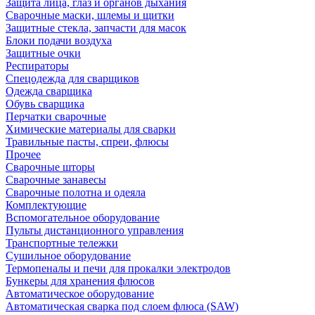
Защита лица, глаз и органов дыхания
Сварочные маски, шлемы и щитки
Защитные стекла, запчасти для масок
Блоки подачи воздуха
Защитные очки
Респираторы
Спецодежда для сварщиков
Одежда сварщика
Обувь сварщика
Перчатки сварочные
Химические материалы для сварки
Травильные пасты, спреи, флюсы
Прочее
Сварочные шторы
Сварочные занавесы
Сварочные полотна и одеяла
Комплектующие
Вспомогательное оборудование
Пульты дистанционного управления
Транспортные тележки
Сушильное оборудование
Термопеналы и печи для прокалки электродов
Бункеры для хранения флюсов
Автоматическое оборудование
Автоматическая сварка под слоем флюса (SAW)