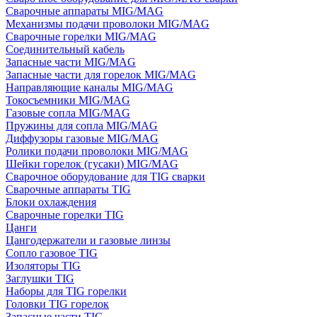
Сварочные аппараты MIG/MAG
Механизмы подачи проволоки MIG/MAG
Сварочные горелки MIG/MAG
Соединительный кабель
Запасные части MIG/MAG
Запасные части для горелок MIG/MAG
Направляющие каналы MIG/MAG
Токосъемники MIG/MAG
Газовые сопла MIG/MAG
Пружины для сопла MIG/MAG
Диффузоры газовые MIG/MAG
Ролики подачи проволоки MIG/MAG
Шейки горелок (гусаки) MIG/MAG
Сварочное оборудование для TIG сварки
Сварочные аппараты TIG
Блоки охлаждения
Сварочные горелки TIG
Цанги
Цангодержатели и газовые линзы
Сопло газовое TIG
Изоляторы TIG
Заглушки TIG
Наборы для TIG горелки
Головки TIG горелок
Запасные части TIG