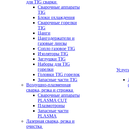
для TIG сварки
Сварочные аппараты
TIG
Блоки охлаждения
Сварочные горелки
TIG
Цанги
Цангодержатели и
газовые линзы
Сопло газовое TIG
Изоляторы TIG
Заглушки TIG
Наборы для TIG
горелки
Услуг
Головки TIG горелок
Запасные части TIG
Воздушно-плазменная
сварка, резка и строжка
Сварочные аппараты
PLASMA CUT
Плазмотроны
Запасные части
PLASMA
Лазерная сварка, резка и
очистка