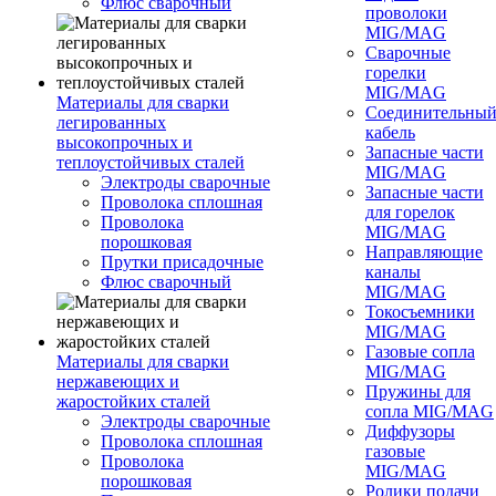
Флюс сварочный
проволоки
MIG/MAG
Сварочные
горелки
MIG/MAG
Материалы для сварки
Соединительны
легированных
кабель
высокопрочных и
Запасные части
теплоустойчивых сталей
MIG/MAG
Электроды сварочные
Запасные части
Проволока сплошная
для горелок
Проволока
MIG/MAG
порошковая
Направляющие
Прутки присадочные
каналы
Флюс сварочный
MIG/MAG
Токосъемники
MIG/MAG
Газовые сопла
Материалы для сварки
MIG/MAG
нержавеющих и
Пружины для
жаростойких сталей
сопла MIG/MAG
Электроды сварочные
Диффузоры
Проволока сплошная
газовые
Проволока
MIG/MAG
порошковая
Ролики подачи