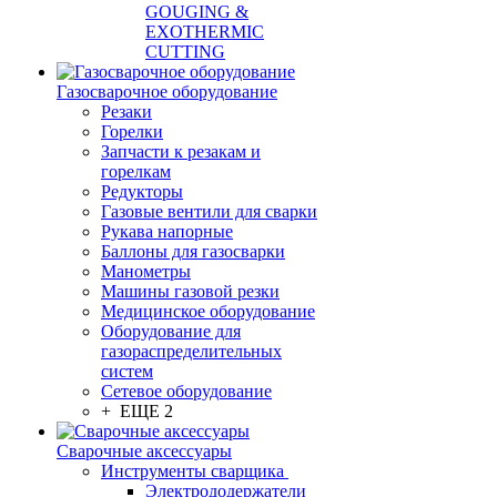
GOUGING &
EXOTHERMIC
CUTTING
Газосварочное оборудование
Резаки
Горелки
Запчасти к резакам и
горелкам
Редукторы
Газовые вентили для сварки
Рукава напорные
Баллоны для газосварки
Манометры
Машины газовой резки
Медицинское оборудование
Оборудование для
газораспределительных
систем
Сетевое оборудование
+ ЕЩЕ 2
Сварочные аксессуары
Инструменты сварщика
Электрододержатели