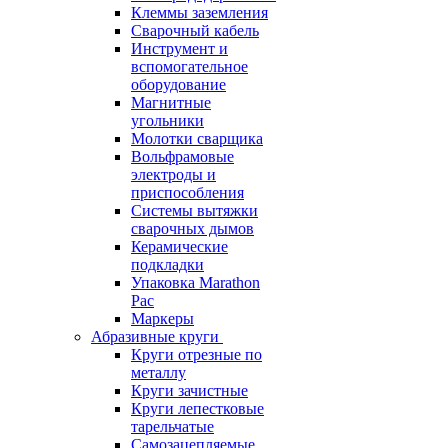
Клеммы заземления
Сварочный кабель
Инструмент и
вспомогательное
оборудование
Магнитные
угольники
Молотки сварщика
Вольфрамовые
электроды и
приспособления
Системы вытяжки
сварочных дымов
Керамические
подкладки
Упаковка Marathon
Pac
Маркеры
Абразивные круги
Круги отрезные по
металлу
Круги зачистные
Круги лепестковые
тарельчатые
Самозацепляемые