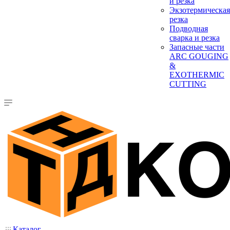
и резка
Экзотермическая
резка
Подводная
сварка и резка
Запасные части
ARC GOUGING
&
EXOTHERMIC
CUTTING
Каталог