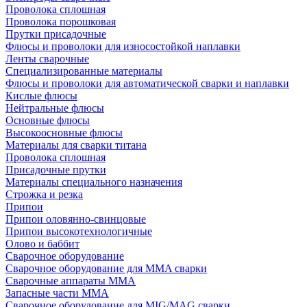
Проволока сплошная
Проволока порошковая
Прутки присадочные
Флюсы и проволоки для износостойкой наплавки
Ленты сварочные
Специализированные материалы
Флюсы и проволоки для автоматической сварки и наплавки
Кислые флюсы
Нейтральные флюсы
Основные флюсы
Высокоосновные флюсы
Материалы для сварки титана
Проволока сплошная
Присадочные прутки
Материалы специального назначения
Строжка и резка
Припои
Припои оловянно-свинцовые
Припои высокотехнологичные
Олово и баббит
Сварочное оборудование
Сварочное оборудование для MMA сварки
Сварочные аппараты MMA
Запасные части MMA
Сварочное оборудование для MIG/MAG сварки