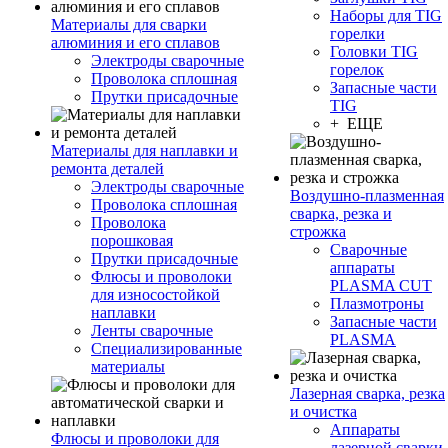
Наборы для TIG
Материалы для сварки
горелки
алюминия и его сплавов
Головки TIG
Электроды сварочные
горелок
Проволока сплошная
Запасные части
Прутки присадочные
TIG
+ ЕЩЕ
Материалы для наплавки и
ремонта деталей
Электроды сварочные
Воздушно-плазменная
Проволока сплошная
сварка, резка и
Проволока
строжка
порошковая
Сварочные
Прутки присадочные
аппараты
Флюсы и проволоки
PLASMA CUT
для износостойкой
Плазмотроны
наплавки
Запасные части
Ленты сварочные
PLASMA
Специализированные
материалы
Лазерная сварка, резка
и очистка
Аппараты
Флюсы и проволоки для
лазерной сварки