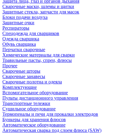
Защита лица, глаз и органов дыхания
Сварочные маски, шлемы и щитки
Защитные стекла, запчасти для масок
Блоки подачи воздуха
Защитные очки
Респираторы
Спецодежда для сварщиков
Одежда сварщика
Обувь сварщика
Перчатки сварочные
Химические материалы для сварки
Травильные пасты, спреи, флюсы
Прочее
Сварочные шторы
Сварочные занавесы
Сварочные полотна и одеяла
Комплектующие
Вспомогательное оборудование
Пульты дистанционного управления
Транспортные тележки
Сушильное оборудование
Термопеналы и печи для прокалки электродов
Бункеры для хранения флюсов
Автоматическое оборудование
Автоматическая сварка под слоем флюса (SAW)