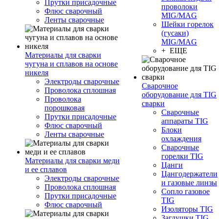
Прутки присадочные
проволоки
Флюс сварочный
MIG/MAG
Ленты сварочные
Шейки горелок
(гусаки)
MIG/MAG
+ ЕЩЕ
Материалы для сварки
чугуна и сплавов на основе
никеля
Электроды сварочные
Сварочное
Проволока сплошная
оборудование для TIG
Проволока
сварки
порошковая
Сварочные
Прутки присадочные
аппараты TIG
Флюс сварочный
Блоки
Ленты сварочные
охлаждения
Сварочные
горелки TIG
Материалы для сварки меди
Цанги
и ее сплавов
Цангодержатели
Электроды сварочные
и газовые линзы
Проволока сплошная
Сопло газовое
Прутки присадочные
TIG
Флюс сварочный
Изоляторы TIG
Заглушки TIG