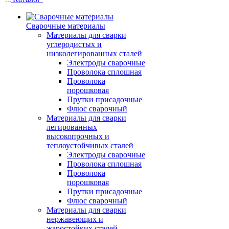
Сварочные материалы
Материалы для сварки
углеродистых и
низколегированных сталей
Электроды сварочные
Проволока сплошная
Проволока
порошковая
Прутки присадочные
Флюс сварочный
Материалы для сварки
легированных
высокопрочных и
теплоустойчивых сталей
Электроды сварочные
Проволока сплошная
Проволока
порошковая
Прутки присадочные
Флюс сварочный
Материалы для сварки
нержавеющих и
жаростойких сталей