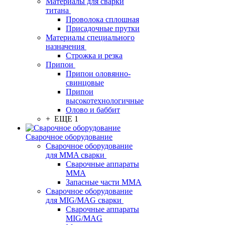
Материалы для сварки
титана
Проволока сплошная
Присадочные прутки
Материалы специального
назначения
Строжка и резка
Припои
Припои оловянно-
свинцовые
Припои
высокотехнологичные
Олово и баббит
+ ЕЩЕ 1
Сварочное оборудование
Сварочное оборудование
для MMA сварки
Сварочные аппараты
MMA
Запасные части MMA
Сварочное оборудование
для MIG/MAG сварки
Сварочные аппараты
MIG/MAG