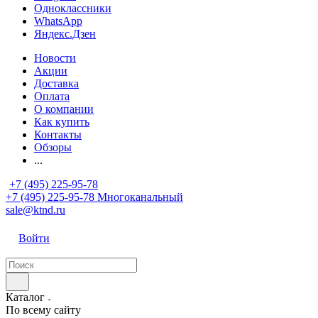
Одноклассники
WhatsApp
Яндекс.Дзен
Новости
Акции
Доставка
Оплата
О компании
Как купить
Контакты
Обзоры
...
+7 (495) 225-95-78
+7 (495) 225-95-78
Многоканальный
sale@ktnd.ru
Войти
Каталог
По всему сайту