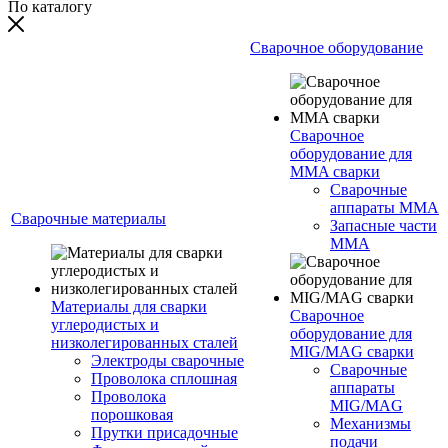
По каталогу
Сварочное оборудование
Сварочное
оборудование для
MMA сварки
Сварочные
аппараты MMA
Сварочные материалы
Запасные части
MMA
Материалы для сварки
Сварочное
углеродистых и
оборудование для
низколегированных сталей
MIG/MAG сварки
Электроды сварочные
Сварочные
Проволока сплошная
аппараты
Проволока
MIG/MAG
порошковая
Механизмы
Прутки присадочные
подачи