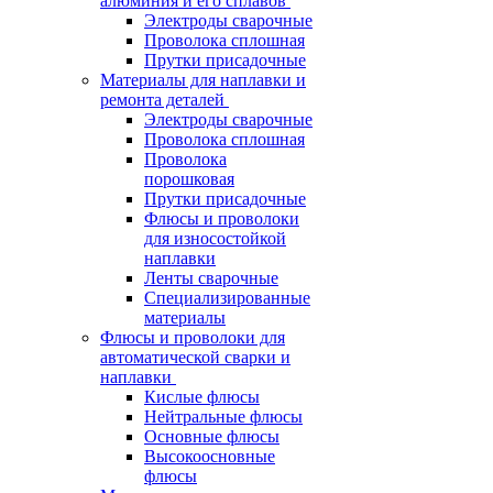
алюминия и его сплавов
Электроды сварочные
Проволока сплошная
Прутки присадочные
Материалы для наплавки и
ремонта деталей
Электроды сварочные
Проволока сплошная
Проволока
порошковая
Прутки присадочные
Флюсы и проволоки
для износостойкой
наплавки
Ленты сварочные
Специализированные
материалы
Флюсы и проволоки для
автоматической сварки и
наплавки
Кислые флюсы
Нейтральные флюсы
Основные флюсы
Высокоосновные
флюсы