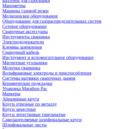
Баллоны для газосварки
Манометры
Машины газовой резки
Медицинское оборудование
Оборудование для газораспределительных систем
Сетевое оборудование
Сварочные аксессуары
Инструменты сварщика
Электрододержатели
Клеммы заземления
Сварочный кабель
Инструмент и вспомогательное оборудование
Магнитные угольники
Молотки сварщика
Вольфрамовые электроды и приспособления
Системы вытяжки сварочных дымов
Керамические подкладки
Упаковка Marathon Pac
Маркеры
Абразивные круги
Круги отрезные по металлу
Круги зачистные
Круги лепестковые тарельчатые
Самозацепляемые шлифовальные круги
Шлифовальные листы