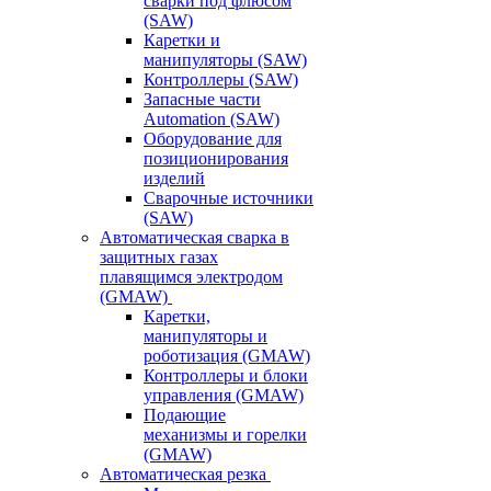
сварки под флюсом
(SAW)
Каретки и
манипуляторы (SAW)
Контроллеры (SAW)
Запасные части
Automation (SAW)
Оборудование для
позиционирования
изделий
Сварочные источники
(SAW)
Автоматическая сварка в
защитных газах
плавящимся электродом
(GMAW)
Каретки,
манипуляторы и
роботизация (GMAW)
Контроллеры и блоки
управления (GMAW)
Подающие
механизмы и горелки
(GMAW)
Автоматическая резка