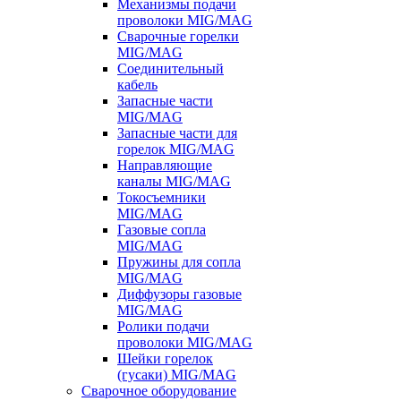
Механизмы подачи
проволоки MIG/MAG
Сварочные горелки
MIG/MAG
Соединительный
кабель
Запасные части
MIG/MAG
Запасные части для
горелок MIG/MAG
Направляющие
каналы MIG/MAG
Токосъемники
MIG/MAG
Газовые сопла
MIG/MAG
Пружины для сопла
MIG/MAG
Диффузоры газовые
MIG/MAG
Ролики подачи
проволоки MIG/MAG
Шейки горелок
(гусаки) MIG/MAG
Сварочное оборудование