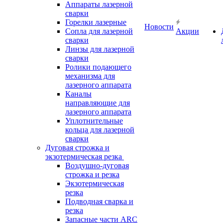
Аппараты лазерной
сварки
Горелки лазерные
Новости
Сопла для лазерной
Акции
сварки
Линзы для лазерной
сварки
Ролики подающего
механизма для
лазерного аппарата
Каналы
направляющие для
лазерного аппарата
Уплотнительные
кольца для лазерной
сварки
Дуговая строжка и
экзотермическая резка
Воздушно-дуговая
строжка и резка
Экзотермическая
резка
Подводная сварка и
резка
Запасные части ARC