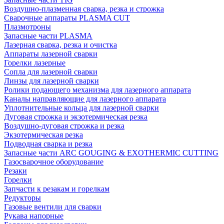
Воздушно-плазменная сварка, резка и строжка
Сварочные аппараты PLASMA CUT
Плазмотроны
Запасные части PLASMA
Лазерная сварка, резка и очистка
Аппараты лазерной сварки
Горелки лазерные
Сопла для лазерной сварки
Линзы для лазерной сварки
Ролики подающего механизма для лазерного аппарата
Каналы направляющие для лазерного аппарата
Уплотнительные кольца для лазерной сварки
Дуговая строжка и экзотермическая резка
Воздушно-дуговая строжка и резка
Экзотермическая резка
Подводная сварка и резка
Запасные части ARC GOUGING & EXOTHERMIC CUTTING
Газосварочное оборудование
Резаки
Горелки
Запчасти к резакам и горелкам
Редукторы
Газовые вентили для сварки
Рукава напорные