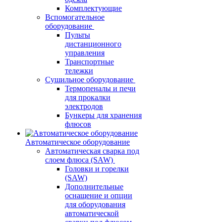
Комплектующие
Вспомогательное
оборудование
Пульты
дистанционного
управления
Транспортные
тележки
Сушильное оборудование
Термопеналы и печи
для прокалки
электродов
Бункеры для хранения
флюсов
Автоматическое оборудование
Автоматическая сварка под
слоем флюса (SAW)
Головки и горелки
(SAW)
Дополнительные
оснащение и опции
для оборудования
автоматической