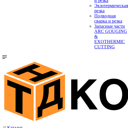
и резка
Экзотермическая
резка
Подводная
сварка и резка
Запасные части
ARC GOUGING
&
EXOTHERMIC
CUTTING
Каталог