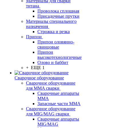
Материалы для сварки
титана
Проволока сплошная
Присадочные прутки
Материалы специального
назначения
Строжка и резка
Припои
Припои оловянно-
свинцовые
Припои
высокотехнологичные
Олово и баббит
+ ЕЩЕ 1
Сварочное оборудование
Сварочное оборудование
для MMA сварки
Сварочные аппараты
MMA
Запасные части MMA
Сварочное оборудование
для MIG/MAG сварки
Сварочные аппараты
MIG/MAG