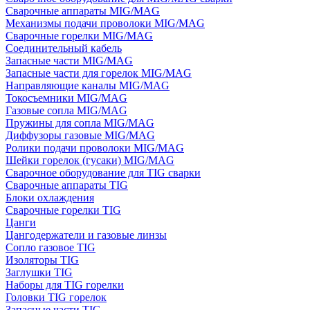
Сварочные аппараты MIG/MAG
Механизмы подачи проволоки MIG/MAG
Сварочные горелки MIG/MAG
Соединительный кабель
Запасные части MIG/MAG
Запасные части для горелок MIG/MAG
Направляющие каналы MIG/MAG
Токосъемники MIG/MAG
Газовые сопла MIG/MAG
Пружины для сопла MIG/MAG
Диффузоры газовые MIG/MAG
Ролики подачи проволоки MIG/MAG
Шейки горелок (гусаки) MIG/MAG
Сварочное оборудование для TIG сварки
Сварочные аппараты TIG
Блоки охлаждения
Сварочные горелки TIG
Цанги
Цангодержатели и газовые линзы
Сопло газовое TIG
Изоляторы TIG
Заглушки TIG
Наборы для TIG горелки
Головки TIG горелок
Запасные части TIG