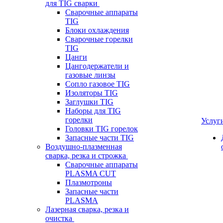
для TIG сварки
Сварочные аппараты
TIG
Блоки охлаждения
Сварочные горелки
TIG
Цанги
Цангодержатели и
газовые линзы
Сопло газовое TIG
Изоляторы TIG
Заглушки TIG
Наборы для TIG
горелки
Услуг
Головки TIG горелок
Запасные части TIG
Воздушно-плазменная
сварка, резка и строжка
Сварочные аппараты
PLASMA CUT
Плазмотроны
Запасные части
PLASMA
Лазерная сварка, резка и
очистка