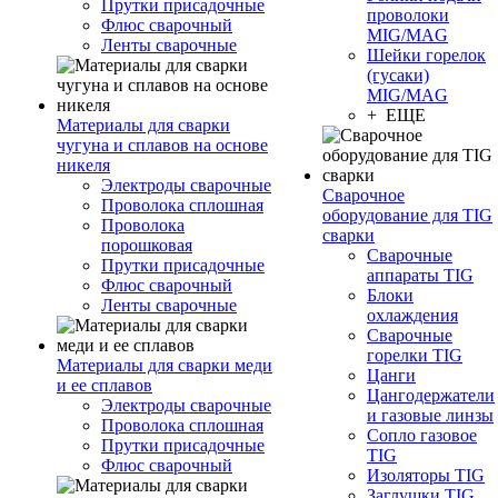
Прутки присадочные
проволоки
Флюс сварочный
MIG/MAG
Ленты сварочные
Шейки горелок
(гусаки)
MIG/MAG
+ ЕЩЕ
Материалы для сварки
чугуна и сплавов на основе
никеля
Электроды сварочные
Сварочное
Проволока сплошная
оборудование для TIG
Проволока
сварки
порошковая
Сварочные
Прутки присадочные
аппараты TIG
Флюс сварочный
Блоки
Ленты сварочные
охлаждения
Сварочные
горелки TIG
Материалы для сварки меди
Цанги
и ее сплавов
Цангодержатели
Электроды сварочные
и газовые линзы
Проволока сплошная
Сопло газовое
Прутки присадочные
TIG
Флюс сварочный
Изоляторы TIG
Заглушки TIG