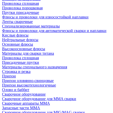
Проволока сплошная
Проволока порошковая
Прутки присадочные
Флюсы и проволоки для износостойкой наплавки
Ленты сварочные
Специализированные материалы
Флюсы и проволоки для автоматической сварки и наплавки
Кислые флюсы
Нейтральные флюсы
Основные флюсы
Высокоосновные флюсы
Материалы для сварки титана
Проволока сплошная
Присадочные прутки
Материалы специального назначения
Строжка и резка
Припои
Припои оловянно-свинцовые
Припои высокотехнологичные
Олово и баббит
Сварочное оборудование
Сварочное оборудование для MMA сварки
Сварочные аппараты MMA
Запасные части MMA
Сварочное оборудование для MIG/MAG сварки