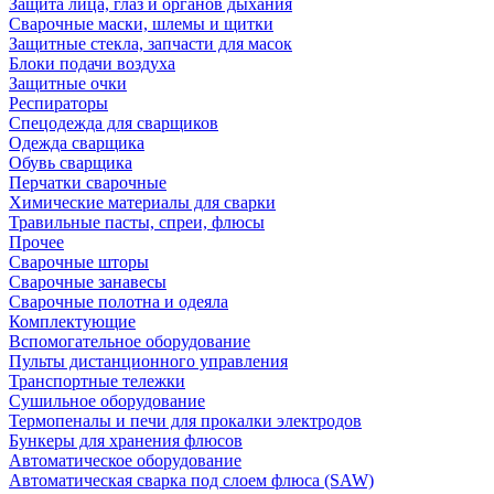
Защита лица, глаз и органов дыхания
Сварочные маски, шлемы и щитки
Защитные стекла, запчасти для масок
Блоки подачи воздуха
Защитные очки
Респираторы
Спецодежда для сварщиков
Одежда сварщика
Обувь сварщика
Перчатки сварочные
Химические материалы для сварки
Травильные пасты, спреи, флюсы
Прочее
Сварочные шторы
Сварочные занавесы
Сварочные полотна и одеяла
Комплектующие
Вспомогательное оборудование
Пульты дистанционного управления
Транспортные тележки
Сушильное оборудование
Термопеналы и печи для прокалки электродов
Бункеры для хранения флюсов
Автоматическое оборудование
Автоматическая сварка под слоем флюса (SAW)