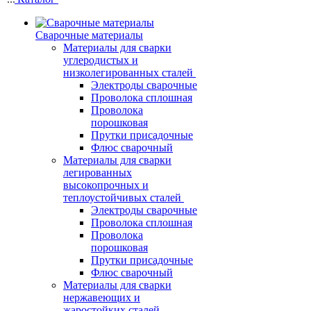
Сварочные материалы
Материалы для сварки
углеродистых и
низколегированных сталей
Электроды сварочные
Проволока сплошная
Проволока
порошковая
Прутки присадочные
Флюс сварочный
Материалы для сварки
легированных
высокопрочных и
теплоустойчивых сталей
Электроды сварочные
Проволока сплошная
Проволока
порошковая
Прутки присадочные
Флюс сварочный
Материалы для сварки
нержавеющих и
жаростойких сталей