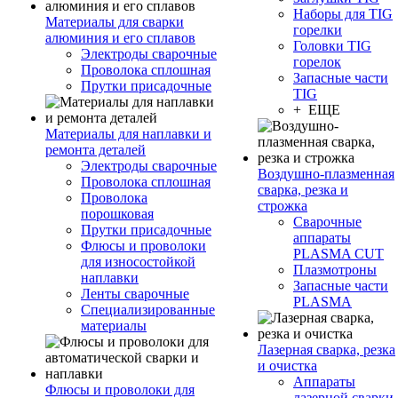
Наборы для TIG
Материалы для сварки
горелки
алюминия и его сплавов
Головки TIG
Электроды сварочные
горелок
Проволока сплошная
Запасные части
Прутки присадочные
TIG
+ ЕЩЕ
Материалы для наплавки и
ремонта деталей
Электроды сварочные
Воздушно-плазменная
Проволока сплошная
сварка, резка и
Проволока
строжка
порошковая
Сварочные
Прутки присадочные
аппараты
Флюсы и проволоки
PLASMA CUT
для износостойкой
Плазмотроны
наплавки
Запасные части
Ленты сварочные
PLASMA
Специализированные
материалы
Лазерная сварка, резка
и очистка
Аппараты
Флюсы и проволоки для
лазерной сварки