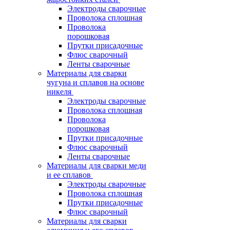
Электроды сварочные
Проволока сплошная
Проволока
порошковая
Прутки присадочные
Флюс сварочный
Ленты сварочные
Материалы для сварки
чугуна и сплавов на основе
никеля
Электроды сварочные
Проволока сплошная
Проволока
порошковая
Прутки присадочные
Флюс сварочный
Ленты сварочные
Материалы для сварки меди
и ее сплавов
Электроды сварочные
Проволока сплошная
Прутки присадочные
Флюс сварочный
Материалы для сварки