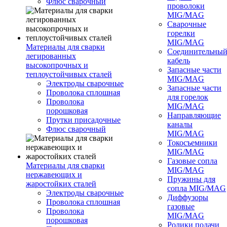
Флюс сварочный
проволоки
MIG/MAG
Сварочные
горелки
MIG/MAG
Материалы для сварки
Соединительны
легированных
кабель
высокопрочных и
Запасные части
теплоустойчивых сталей
MIG/MAG
Электроды сварочные
Запасные части
Проволока сплошная
для горелок
Проволока
MIG/MAG
порошковая
Направляющие
Прутки присадочные
каналы
Флюс сварочный
MIG/MAG
Токосъемники
MIG/MAG
Газовые сопла
Материалы для сварки
MIG/MAG
нержавеющих и
Пружины для
жаростойких сталей
сопла MIG/MAG
Электроды сварочные
Диффузоры
Проволока сплошная
газовые
Проволока
MIG/MAG
порошковая
Ролики подачи