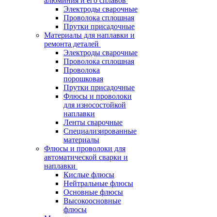
алюминия и его сплавов
Электроды сварочные
Проволока сплошная
Прутки присадочные
Материалы для наплавки и
ремонта деталей
Электроды сварочные
Проволока сплошная
Проволока
порошковая
Прутки присадочные
Флюсы и проволоки
для износостойкой
наплавки
Ленты сварочные
Специализированные
материалы
Флюсы и проволоки для
автоматической сварки и
наплавки
Кислые флюсы
Нейтральные флюсы
Основные флюсы
Высокоосновные
флюсы