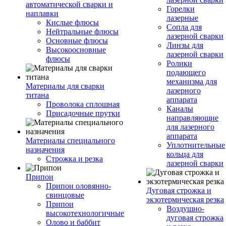
автоматической сварки и
Горелки
наплавки
лазерные
Кислые флюсы
Сопла для
Нейтральные флюсы
лазерной сварки
Основные флюсы
Линзы для
Высокоосновные
лазерной сварки
флюсы
Ролики
подающего
механизма для
Материалы для сварки
лазерного
титана
аппарата
Проволока сплошная
Каналы
Присадочные прутки
направляющие
для лазерного
аппарата
Материалы специального
Уплотнительные
назначения
кольца для
Строжка и резка
лазерной сварки
Припои
Припои оловянно-
Дуговая строжка и
свинцовые
экзотермическая резка
Припои
Воздушно-
высокотехнологичные
дуговая строжка
Олово и баббит