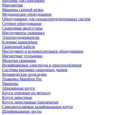
Баллоны для газосварки
Манометры
Машины газовой резки
Медицинское оборудование
Оборудование для газораспределительных систем
Сетевое оборудование
Сварочные аксессуары
Инструменты сварщика
Электрододержатели
Клеммы заземления
Сварочный кабель
Инструмент и вспомогательное оборудование
Магнитные угольники
Молотки сварщика
Вольфрамовые электроды и приспособления
Системы вытяжки сварочных дымов
Керамические подкладки
Упаковка Marathon Pac
Маркеры
Абразивные круги
Круги отрезные по металлу
Круги зачистные
Круги лепестковые тарельчатые
Самозацепляемые шлифовальные круги
Шлифовальные листы