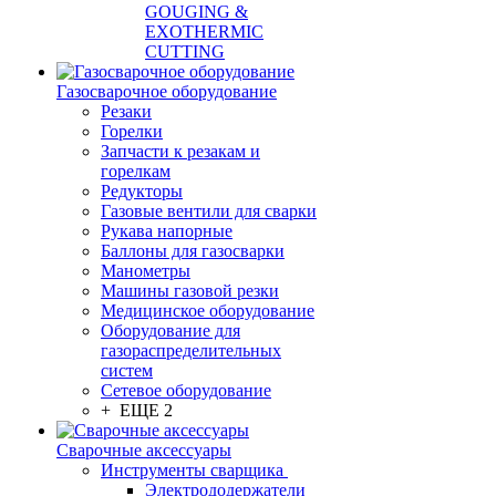
GOUGING &
EXOTHERMIC
CUTTING
Газосварочное оборудование
Резаки
Горелки
Запчасти к резакам и
горелкам
Редукторы
Газовые вентили для сварки
Рукава напорные
Баллоны для газосварки
Манометры
Машины газовой резки
Медицинское оборудование
Оборудование для
газораспределительных
систем
Сетевое оборудование
+ ЕЩЕ 2
Сварочные аксессуары
Инструменты сварщика
Электрододержатели