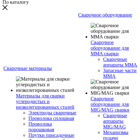
По каталогу
Сварочное оборудование
Сварочное
оборудование для
MMA сварки
Сварочные
аппараты MMA
Сварочные материалы
Запасные части
MMA
Материалы для сварки
Сварочное
углеродистых и
оборудование для
низколегированных сталей
MIG/MAG сварки
Электроды сварочные
Сварочные
Проволока сплошная
аппараты
Проволока
MIG/MAG
порошковая
Механизмы
Прутки присадочные
подачи