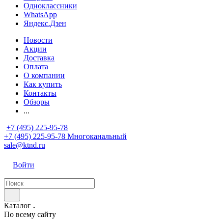
Одноклассники
WhatsApp
Яндекс.Дзен
Новости
Акции
Доставка
Оплата
О компании
Как купить
Контакты
Обзоры
...
+7 (495) 225-95-78
+7 (495) 225-95-78
Многоканальный
sale@ktnd.ru
Войти
Каталог
По всему сайту