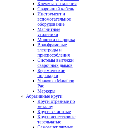
Клеммы заземления
Сварочный кабель
Инструмент и
вспомогательное
оборудование
Магнитные
угольники
Молотки сварщика
Вольфрамовые
электроды и
приспособления
Системы вытяжки
сварочных дымов
Керамические
подкладки
Упаковка Marathon
Pac
Маркеры
Абразивные круги
Круги отрезные по
металлу
Круги зачистные
Круги лепестковые
тарельчатые
Самозацепляемые