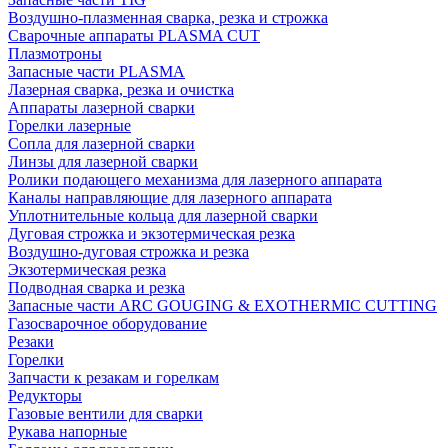
Воздушно-плазменная сварка, резка и строжка
Сварочные аппараты PLASMA CUT
Плазмотроны
Запасные части PLASMA
Лазерная сварка, резка и очистка
Аппараты лазерной сварки
Горелки лазерные
Сопла для лазерной сварки
Линзы для лазерной сварки
Ролики подающего механизма для лазерного аппарата
Каналы направляющие для лазерного аппарата
Уплотнительные кольца для лазерной сварки
Дуговая строжка и экзотермическая резка
Воздушно-дуговая строжка и резка
Экзотермическая резка
Подводная сварка и резка
Запасные части ARC GOUGING & EXOTHERMIC CUTTING
Газосварочное оборудование
Резаки
Горелки
Запчасти к резакам и горелкам
Редукторы
Газовые вентили для сварки
Рукава напорные