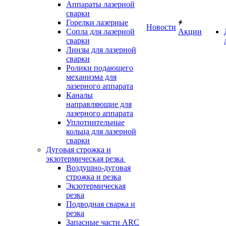
Аппараты лазерной
сварки
Горелки лазерные
Новости
Сопла для лазерной
Акции
сварки
Линзы для лазерной
сварки
Ролики подающего
механизма для
лазерного аппарата
Каналы
направляющие для
лазерного аппарата
Уплотнительные
кольца для лазерной
сварки
Дуговая строжка и
экзотермическая резка
Воздушно-дуговая
строжка и резка
Экзотермическая
резка
Подводная сварка и
резка
Запасные части ARC