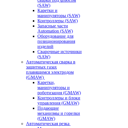
сварки под флюсом
(SAW)
Каретки и
манипуляторы (SAW)
Контроллеры (SAW)
Запасные части
Automation (SAW)
Оборудование для
позиционирования
изделий
Сварочные источники
(SAW)
Автоматическая сварка в
защитных газах
плавящимся электродом
(GMAW)
Каретки,
манипуляторы и
роботизация (GMAW)
Контроллеры и блоки
управления (GMAW)
Подающие
механизмы и горелки
(GMAW)
Автоматическая резка