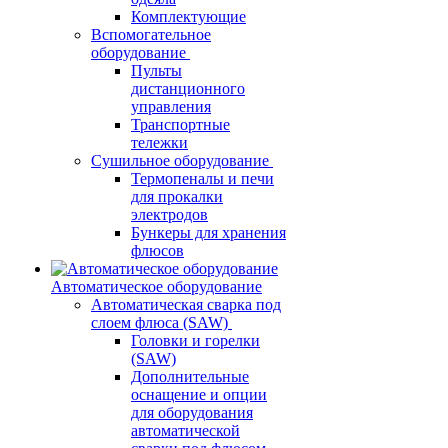
Комплектующие
Вспомогательное
оборудование
Пульты
дистанционного
управления
Транспортные
тележки
Сушильное оборудование
Термопеналы и печи
для прокалки
электродов
Бункеры для хранения
флюсов
Автоматическое оборудование
Автоматическая сварка под
слоем флюса (SAW)
Головки и горелки
(SAW)
Дополнительные
оснащение и опции
для оборудования
автоматической