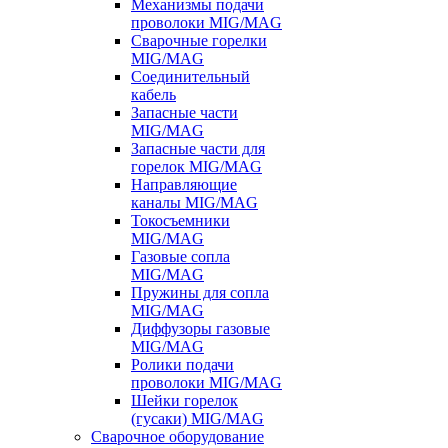
Механизмы подачи
проволоки MIG/MAG
Сварочные горелки
MIG/MAG
Соединительный
кабель
Запасные части
MIG/MAG
Запасные части для
горелок MIG/MAG
Направляющие
каналы MIG/MAG
Токосъемники
MIG/MAG
Газовые сопла
MIG/MAG
Пружины для сопла
MIG/MAG
Диффузоры газовые
MIG/MAG
Ролики подачи
проволоки MIG/MAG
Шейки горелок
(гусаки) MIG/MAG
Сварочное оборудование