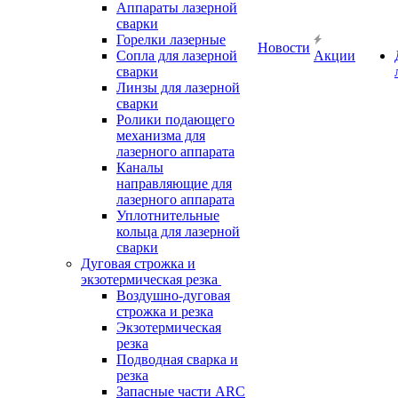
Аппараты лазерной
сварки
Горелки лазерные
Новости
Сопла для лазерной
Акции
сварки
Линзы для лазерной
сварки
Ролики подающего
механизма для
лазерного аппарата
Каналы
направляющие для
лазерного аппарата
Уплотнительные
кольца для лазерной
сварки
Дуговая строжка и
экзотермическая резка
Воздушно-дуговая
строжка и резка
Экзотермическая
резка
Подводная сварка и
резка
Запасные части ARC