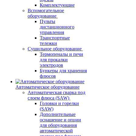
Комплектующие
Вспомогательное
оборудование
Пульты
дистанционного
управления
Транспортные
тележки
Сушильное оборудование
Термопеналы и печи
для прокалки
электродов
Бункеры для хранения
флюсов
Автоматическое оборудование
Автоматическая сварка под
слоем флюса (SAW)
Головки и горелки
(SAW)
Дополнительные
оснащение и опции
для оборудования
автоматической