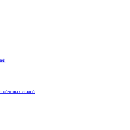
лей
стойчивых сталей