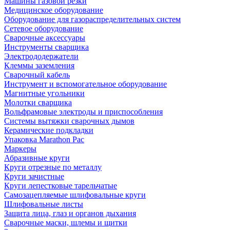
Машины газовой резки
Медицинское оборудование
Оборудование для газораспределительных систем
Сетевое оборудование
Сварочные аксессуары
Инструменты сварщика
Электрододержатели
Клеммы заземления
Сварочный кабель
Инструмент и вспомогательное оборудование
Магнитные угольники
Молотки сварщика
Вольфрамовые электроды и приспособления
Системы вытяжки сварочных дымов
Керамические подкладки
Упаковка Marathon Pac
Маркеры
Абразивные круги
Круги отрезные по металлу
Круги зачистные
Круги лепестковые тарельчатые
Самозацепляемые шлифовальные круги
Шлифовальные листы
Защита лица, глаз и органов дыхания
Сварочные маски, шлемы и щитки