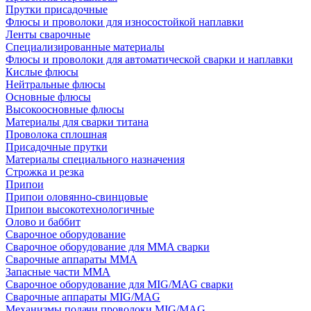
Прутки присадочные
Флюсы и проволоки для износостойкой наплавки
Ленты сварочные
Специализированные материалы
Флюсы и проволоки для автоматической сварки и наплавки
Кислые флюсы
Нейтральные флюсы
Основные флюсы
Высокоосновные флюсы
Материалы для сварки титана
Проволока сплошная
Присадочные прутки
Материалы специального назначения
Строжка и резка
Припои
Припои оловянно-свинцовые
Припои высокотехнологичные
Олово и баббит
Сварочное оборудование
Сварочное оборудование для MMA сварки
Сварочные аппараты MMA
Запасные части MMA
Сварочное оборудование для MIG/MAG сварки
Сварочные аппараты MIG/MAG
Механизмы подачи проволоки MIG/MAG