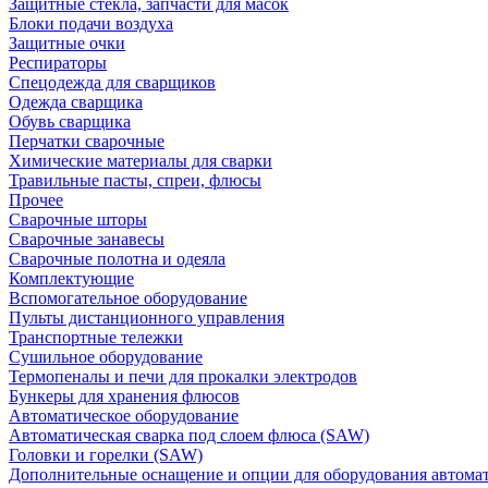
Защитные стекла, запчасти для масок
Блоки подачи воздуха
Защитные очки
Респираторы
Спецодежда для сварщиков
Одежда сварщика
Обувь сварщика
Перчатки сварочные
Химические материалы для сварки
Травильные пасты, спреи, флюсы
Прочее
Сварочные шторы
Сварочные занавесы
Сварочные полотна и одеяла
Комплектующие
Вспомогательное оборудование
Пульты дистанционного управления
Транспортные тележки
Сушильное оборудование
Термопеналы и печи для прокалки электродов
Бункеры для хранения флюсов
Автоматическое оборудование
Автоматическая сварка под слоем флюса (SAW)
Головки и горелки (SAW)
Дополнительные оснащение и опции для оборудования автома