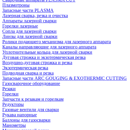
Плазмотроны
Запасные части PLASMA
Лазерная сварка, резка и очистка
Аппараты лазерной сварки
Горелки лазерные
Сопла для лазерной сварки
Линзы для лазерной сварки
Ролики подающего механизма для лазерного аппарата
Каналы направляющие для лазерного аппарата
Уплотнительные кольца для лазерной сварки
Дуговая строжка и экзотермическая резка
Воздушно-дуговая строжка и резка
Экзотермическая резка
Подводная сварка и резка
Запасные части ARC GOUGING & EXOTHERMIC CUTTING
Газосварочное оборудование
Резаки
Горелки
Запчасти к резакам и горелкам
Редукторы
Газовые вентили для сварки
Рукава напорные
Баллоны для газосварки
Манометры