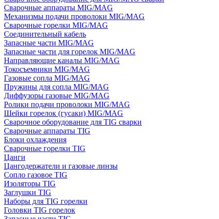
Сварочные аппараты MIG/MAG
Механизмы подачи проволоки MIG/MAG
Сварочные горелки MIG/MAG
Соединительный кабель
Запасные части MIG/MAG
Запасные части для горелок MIG/MAG
Направляющие каналы MIG/MAG
Токосъемники MIG/MAG
Газовые сопла MIG/MAG
Пружины для сопла MIG/MAG
Диффузоры газовые MIG/MAG
Ролики подачи проволоки MIG/MAG
Шейки горелок (гусаки) MIG/MAG
Сварочное оборудование для TIG сварки
Сварочные аппараты TIG
Блоки охлаждения
Сварочные горелки TIG
Цанги
Цангодержатели и газовые линзы
Сопло газовое TIG
Изоляторы TIG
Заглушки TIG
Наборы для TIG горелки
Головки TIG горелок
Запасные части TIG