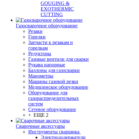
GOUGING &
EXOTHERMIC
CUTTING
Газосварочное оборудование
Резаки
Горелки
Запчасти к резакам и
горелкам
Редукторы
Газовые вентили для сварки
Рукава напорные
Баллоны для газосварки
Манометры
Машины газовой резки
Медицинское оборудование
Оборудование для
газораспределительных
систем
Сетевое оборудование
+ ЕЩЕ 2
Сварочные аксессуары
Инструменты сварщика
Электрододержатели