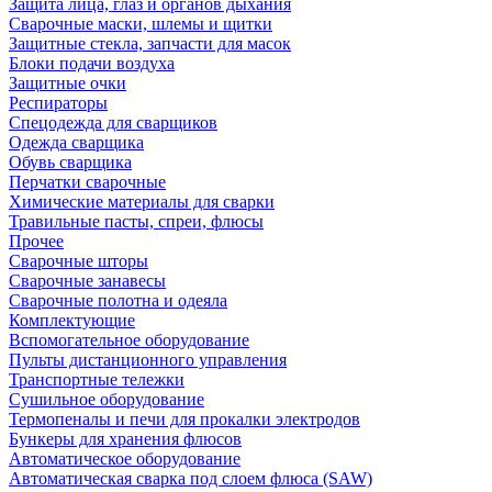
Защита лица, глаз и органов дыхания
Сварочные маски, шлемы и щитки
Защитные стекла, запчасти для масок
Блоки подачи воздуха
Защитные очки
Респираторы
Спецодежда для сварщиков
Одежда сварщика
Обувь сварщика
Перчатки сварочные
Химические материалы для сварки
Травильные пасты, спреи, флюсы
Прочее
Сварочные шторы
Сварочные занавесы
Сварочные полотна и одеяла
Комплектующие
Вспомогательное оборудование
Пульты дистанционного управления
Транспортные тележки
Сушильное оборудование
Термопеналы и печи для прокалки электродов
Бункеры для хранения флюсов
Автоматическое оборудование
Автоматическая сварка под слоем флюса (SAW)