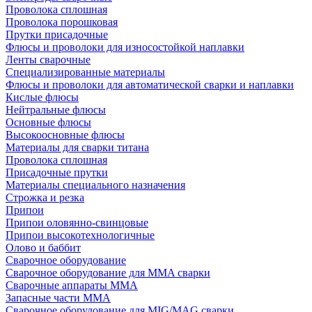
Проволока сплошная
Проволока порошковая
Прутки присадочные
Флюсы и проволоки для износостойкой наплавки
Ленты сварочные
Специализированные материалы
Флюсы и проволоки для автоматической сварки и наплавки
Кислые флюсы
Нейтральные флюсы
Основные флюсы
Высокоосновные флюсы
Материалы для сварки титана
Проволока сплошная
Присадочные прутки
Материалы специального назначения
Строжка и резка
Припои
Припои оловянно-свинцовые
Припои высокотехнологичные
Олово и баббит
Сварочное оборудование
Сварочное оборудование для MMA сварки
Сварочные аппараты MMA
Запасные части MMA
Сварочное оборудование для MIG/MAG сварки