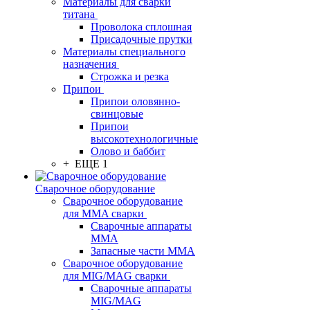
Материалы для сварки
титана
Проволока сплошная
Присадочные прутки
Материалы специального
назначения
Строжка и резка
Припои
Припои оловянно-
свинцовые
Припои
высокотехнологичные
Олово и баббит
+ ЕЩЕ 1
Сварочное оборудование
Сварочное оборудование
для MMA сварки
Сварочные аппараты
MMA
Запасные части MMA
Сварочное оборудование
для MIG/MAG сварки
Сварочные аппараты
MIG/MAG