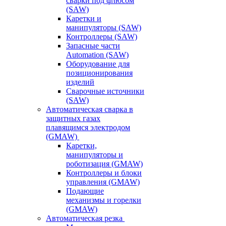
сварки под флюсом
(SAW)
Каретки и
манипуляторы (SAW)
Контроллеры (SAW)
Запасные части
Automation (SAW)
Оборудование для
позиционирования
изделий
Сварочные источники
(SAW)
Автоматическая сварка в
защитных газах
плавящимся электродом
(GMAW)
Каретки,
манипуляторы и
роботизация (GMAW)
Контроллеры и блоки
управления (GMAW)
Подающие
механизмы и горелки
(GMAW)
Автоматическая резка