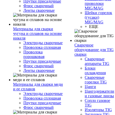
Прутки присадочные
проволоки
Флюс сварочный
MIG/MAG
Ленты сварочные
Шейки горелок
(гусаки)
MIG/MAG
+ ЕЩЕ
Материалы для сварки
чугуна и сплавов на основе
никеля
Электроды сварочные
Сварочное
Проволока сплошная
оборудование для TIG
Проволока
сварки
порошковая
Сварочные
Прутки присадочные
аппараты TIG
Флюс сварочный
Блоки
Ленты сварочные
охлаждения
Сварочные
горелки TIG
Материалы для сварки меди
Цанги
и ее сплавов
Цангодержатели
Электроды сварочные
и газовые линзы
Проволока сплошная
Сопло газовое
Прутки присадочные
TIG
Флюс сварочный
Изоляторы TIG
Заглушки TIG