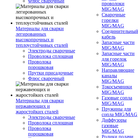
Флюс сварочный
проволоки
MIG/MAG
Сварочные
горелки
MIG/MAG
Материалы для сварки
Соединительны
легированных
кабель
высокопрочных и
Запасные части
теплоустойчивых сталей
MIG/MAG
Электроды сварочные
Запасные части
Проволока сплошная
для горелок
Проволока
MIG/MAG
порошковая
Направляющие
Прутки присадочные
каналы
Флюс сварочный
MIG/MAG
Токосъемники
MIG/MAG
Газовые сопла
Материалы для сварки
MIG/MAG
нержавеющих и
Пружины для
жаростойких сталей
сопла MIG/MAG
Электроды сварочные
Диффузоры
Проволока сплошная
газовые
Проволока
MIG/MAG
порошковая
Ролики подачи