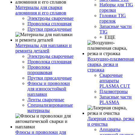
Наборы для TIG
Материалы для сварки
горелки
алюминия и его сплавов
Головки TIG
Электроды сварочные
горелок
Проволока сплошная
Запасные части
Прутки присадочные
TIG
+ ЕЩЕ
Материалы для наплавки и
ремонта деталей
Электроды сварочные
Воздушно-плазменная
Проволока сплошная
сварка, резка и
Проволока
строжка
порошковая
Сварочные
Прутки присадочные
аппараты
Флюсы и проволоки
PLASMA CUT
для износостойкой
Плазмотроны
наплавки
Запасные части
Ленты сварочные
PLASMA
Специализированные
материалы
Лазерная сварка, резка
и очистка
Аппараты
Флюсы и проволоки для
лазерной сварки