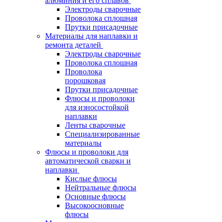
алюминия и его сплавов
Электроды сварочные
Проволока сплошная
Прутки присадочные
Материалы для наплавки и
ремонта деталей
Электроды сварочные
Проволока сплошная
Проволока
порошковая
Прутки присадочные
Флюсы и проволоки
для износостойкой
наплавки
Ленты сварочные
Специализированные
материалы
Флюсы и проволоки для
автоматической сварки и
наплавки
Кислые флюсы
Нейтральные флюсы
Основные флюсы
Высокоосновные
флюсы