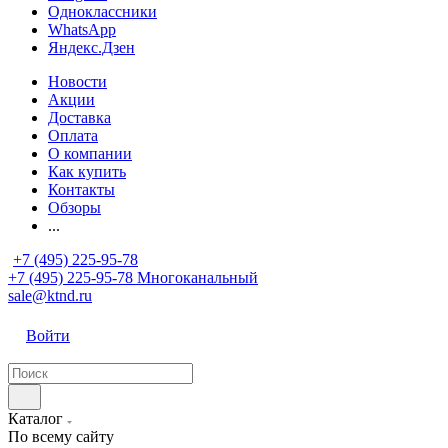
Одноклассники
WhatsApp
Яндекс.Дзен
Новости
Акции
Доставка
Оплата
О компании
Как купить
Контакты
Обзоры
...
+7 (495) 225-95-78
+7 (495) 225-95-78
Многоканальный
sale@ktnd.ru
Войти
Каталог
По всему сайту