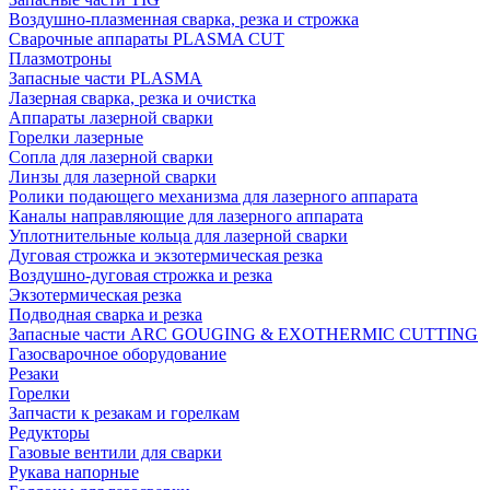
Воздушно-плазменная сварка, резка и строжка
Сварочные аппараты PLASMA CUT
Плазмотроны
Запасные части PLASMA
Лазерная сварка, резка и очистка
Аппараты лазерной сварки
Горелки лазерные
Сопла для лазерной сварки
Линзы для лазерной сварки
Ролики подающего механизма для лазерного аппарата
Каналы направляющие для лазерного аппарата
Уплотнительные кольца для лазерной сварки
Дуговая строжка и экзотермическая резка
Воздушно-дуговая строжка и резка
Экзотермическая резка
Подводная сварка и резка
Запасные части ARC GOUGING & EXOTHERMIC CUTTING
Газосварочное оборудование
Резаки
Горелки
Запчасти к резакам и горелкам
Редукторы
Газовые вентили для сварки
Рукава напорные