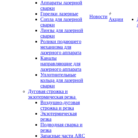
Аппараты лазерной
сварки
Горелки лазерные
Новости
Сопла для лазерной
Акции
сварки
Линзы для лазерной
сварки
Ролики подающего
механизма для
лазерного аппарата
Каналы
направляющие для
лазерного аппарата
Уплотнительные
кольца для лазерной
сварки
Дуговая строжка и
экзотермическая резка
Воздушно-дуговая
строжка и резка
Экзотермическая
резка
Подводная сварка и
резка
Запасные части ARC