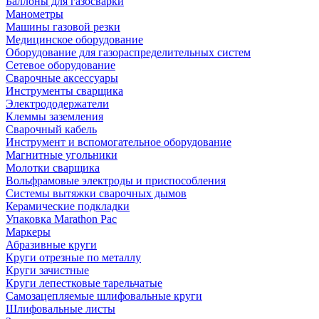
Баллоны для газосварки
Манометры
Машины газовой резки
Медицинское оборудование
Оборудование для газораспределительных систем
Сетевое оборудование
Сварочные аксессуары
Инструменты сварщика
Электрододержатели
Клеммы заземления
Сварочный кабель
Инструмент и вспомогательное оборудование
Магнитные угольники
Молотки сварщика
Вольфрамовые электроды и приспособления
Системы вытяжки сварочных дымов
Керамические подкладки
Упаковка Marathon Pac
Маркеры
Абразивные круги
Круги отрезные по металлу
Круги зачистные
Круги лепестковые тарельчатые
Самозацепляемые шлифовальные круги
Шлифовальные листы