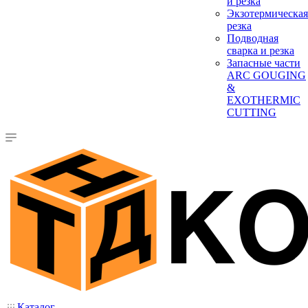
и резка
Экзотермическая
резка
Подводная
сварка и резка
Запасные части
ARC GOUGING
&
EXOTHERMIC
CUTTING
Каталог