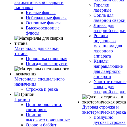
автоматической сварки и
Горелки
наплавки
лазерные
Кислые флюсы
Сопла для
Нейтральные флюсы
лазерной сварки
Основные флюсы
Линзы для
Высокоосновные
лазерной сварки
флюсы
Ролики
подающего
механизма для
Материалы для сварки
лазерного
титана
аппарата
Проволока сплошная
Каналы
Присадочные прутки
направляющие
для лазерного
аппарата
Материалы специального
Уплотнительные
назначения
кольца для
Строжка и резка
лазерной сварки
Припои
Припои оловянно-
Дуговая строжка и
свинцовые
экзотермическая резка
Припои
Воздушно-
высокотехнологичные
дуговая строжка
Олово и баббит