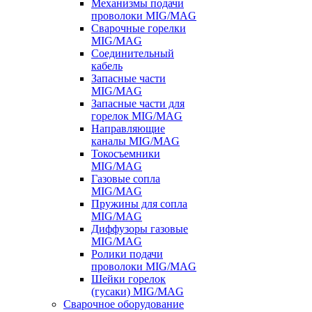
Механизмы подачи
проволоки MIG/MAG
Сварочные горелки
MIG/MAG
Соединительный
кабель
Запасные части
MIG/MAG
Запасные части для
горелок MIG/MAG
Направляющие
каналы MIG/MAG
Токосъемники
MIG/MAG
Газовые сопла
MIG/MAG
Пружины для сопла
MIG/MAG
Диффузоры газовые
MIG/MAG
Ролики подачи
проволоки MIG/MAG
Шейки горелок
(гусаки) MIG/MAG
Сварочное оборудование