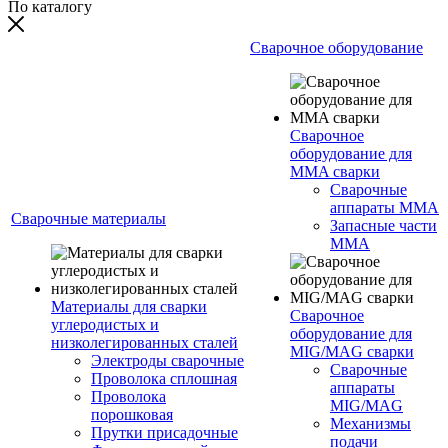
По каталогу
Сварочное оборудование
Сварочное
оборудование для
MMA сварки
Сварочные
аппараты MMA
Сварочные материалы
Запасные части
MMA
Материалы для сварки
Сварочное
углеродистых и
оборудование для
низколегированных сталей
MIG/MAG сварки
Электроды сварочные
Сварочные
Проволока сплошная
аппараты
Проволока
MIG/MAG
порошковая
Механизмы
Прутки присадочные
подачи