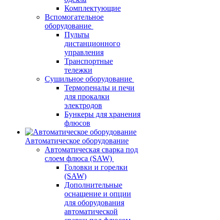
Комплектующие
Вспомогательное
оборудование
Пульты
дистанционного
управления
Транспортные
тележки
Сушильное оборудование
Термопеналы и печи
для прокалки
электродов
Бункеры для хранения
флюсов
Автоматическое оборудование
Автоматическая сварка под
слоем флюса (SAW)
Головки и горелки
(SAW)
Дополнительные
оснащение и опции
для оборудования
автоматической