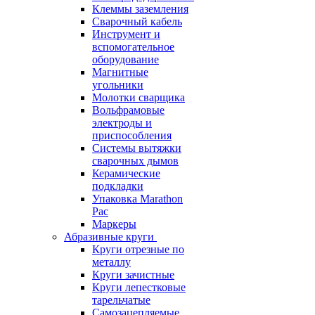
Клеммы заземления
Сварочный кабель
Инструмент и
вспомогательное
оборудование
Магнитные
угольники
Молотки сварщика
Вольфрамовые
электроды и
приспособления
Системы вытяжки
сварочных дымов
Керамические
подкладки
Упаковка Marathon
Pac
Маркеры
Абразивные круги
Круги отрезные по
металлу
Круги зачистные
Круги лепестковые
тарельчатые
Самозацепляемые