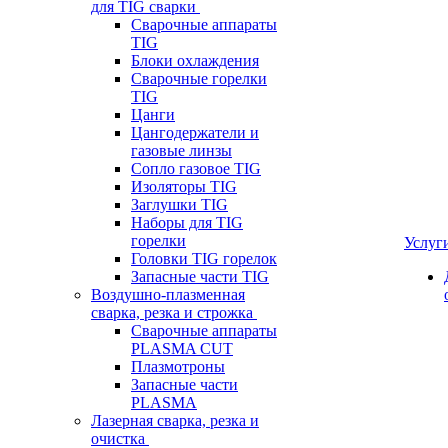
для TIG сварки
Сварочные аппараты
TIG
Блоки охлаждения
Сварочные горелки
TIG
Цанги
Цангодержатели и
газовые линзы
Сопло газовое TIG
Изоляторы TIG
Заглушки TIG
Наборы для TIG
горелки
Услуг
Головки TIG горелок
Запасные части TIG
Воздушно-плазменная
сварка, резка и строжка
Сварочные аппараты
PLASMA CUT
Плазмотроны
Запасные части
PLASMA
Лазерная сварка, резка и
очистка