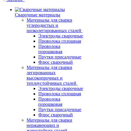
Сварочные материалы
Материалы для сварки
углеродистых и
низколегированных сталей
Электроды сварочные
Проволока сплошная
Проволока
порошковая
Прутки присадочные
Флюс сварочный
Материалы для сварки
легированных
высокопрочных и
теплоустойчивых сталей
Электроды сварочные
Проволока сплошная
Проволока
порошковая
Прутки присадочные
Флюс сварочный
Материалы для сварки
нержавеющих и
жаростойких сталей