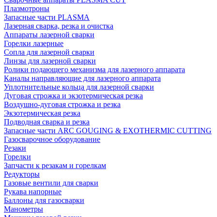
Плазмотроны
Запасные части PLASMA
Лазерная сварка, резка и очистка
Аппараты лазерной сварки
Горелки лазерные
Сопла для лазерной сварки
Линзы для лазерной сварки
Ролики подающего механизма для лазерного аппарата
Каналы направляющие для лазерного аппарата
Уплотнительные кольца для лазерной сварки
Дуговая строжка и экзотермическая резка
Воздушно-дуговая строжка и резка
Экзотермическая резка
Подводная сварка и резка
Запасные части ARC GOUGING & EXOTHERMIC CUTTING
Газосварочное оборудование
Резаки
Горелки
Запчасти к резакам и горелкам
Редукторы
Газовые вентили для сварки
Рукава напорные
Баллоны для газосварки
Манометры