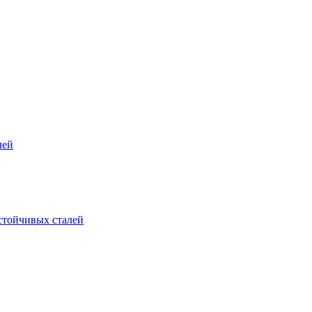
лей
стойчивых сталей