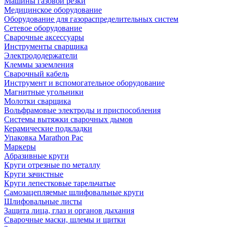
Машины газовой резки
Медицинское оборудование
Оборудование для газораспределительных систем
Сетевое оборудование
Сварочные аксессуары
Инструменты сварщика
Электрододержатели
Клеммы заземления
Сварочный кабель
Инструмент и вспомогательное оборудование
Магнитные угольники
Молотки сварщика
Вольфрамовые электроды и приспособления
Системы вытяжки сварочных дымов
Керамические подкладки
Упаковка Marathon Pac
Маркеры
Абразивные круги
Круги отрезные по металлу
Круги зачистные
Круги лепестковые тарельчатые
Самозацепляемые шлифовальные круги
Шлифовальные листы
Защита лица, глаз и органов дыхания
Сварочные маски, шлемы и щитки