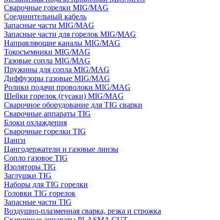
Сварочные горелки MIG/MAG
Соединительный кабель
Запасные части MIG/MAG
Запасные части для горелок MIG/MAG
Направляющие каналы MIG/MAG
Токосъемники MIG/MAG
Газовые сопла MIG/MAG
Пружины для сопла MIG/MAG
Диффузоры газовые MIG/MAG
Ролики подачи проволоки MIG/MAG
Шейки горелок (гусаки) MIG/MAG
Сварочное оборудование для TIG сварки
Сварочные аппараты TIG
Блоки охлаждения
Сварочные горелки TIG
Цанги
Цангодержатели и газовые линзы
Сопло газовое TIG
Изоляторы TIG
Заглушки TIG
Наборы для TIG горелки
Головки TIG горелок
Запасные части TIG
Воздушно-плазменная сварка, резка и строжка
Сварочные аппараты PLASMA CUT