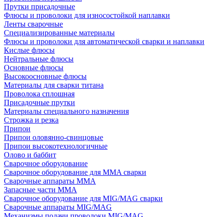
Прутки присадочные
Флюсы и проволоки для износостойкой наплавки
Ленты сварочные
Специализированные материалы
Флюсы и проволоки для автоматической сварки и наплавки
Кислые флюсы
Нейтральные флюсы
Основные флюсы
Высокоосновные флюсы
Материалы для сварки титана
Проволока сплошная
Присадочные прутки
Материалы специального назначения
Строжка и резка
Припои
Припои оловянно-свинцовые
Припои высокотехнологичные
Олово и баббит
Сварочное оборудование
Сварочное оборудование для MMA сварки
Сварочные аппараты MMA
Запасные части MMA
Сварочное оборудование для MIG/MAG сварки
Сварочные аппараты MIG/MAG
Механизмы подачи проволоки MIG/MAG