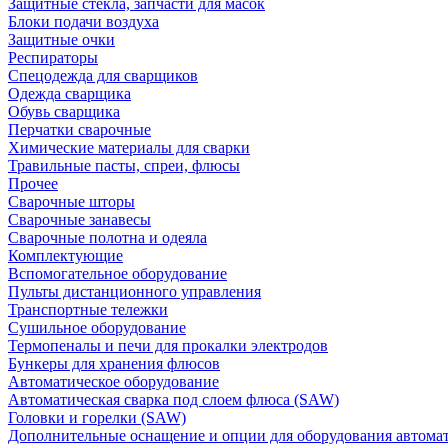
Защитные стекла, запчасти для масок
Блоки подачи воздуха
Защитные очки
Респираторы
Спецодежда для сварщиков
Одежда сварщика
Обувь сварщика
Перчатки сварочные
Химические материалы для сварки
Травильные пасты, спреи, флюсы
Прочее
Сварочные шторы
Сварочные занавесы
Сварочные полотна и одеяла
Комплектующие
Вспомогательное оборудование
Пульты дистанционного управления
Транспортные тележки
Сушильное оборудование
Термопеналы и печи для прокалки электродов
Бункеры для хранения флюсов
Автоматическое оборудование
Автоматическая сварка под слоем флюса (SAW)
Головки и горелки (SAW)
Дополнительные оснащение и опции для оборудования автома