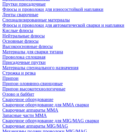
Прутки присадочные
Флюсы и проволоки для износостойкой наплавки
Ленты сварочные
Специализированные материалы
Флюсы и проволоки для автоматической сварки и наплавки
Кислые флюсы
Нейтральные флюсы
Основные флюсы
Высокоосновные флюсы
Материалы для сварки титана
Проволока сплошная
Присадочные прутки
Материалы специального назначения
Строжка и резка
Припои
Припои оловянно-свинцовые
Припои высокотехнологичные
Олово и баббит
Сварочное оборудование
Сварочное оборудование для MMA сварки
Сварочные аппараты MMA
Запасные части MMA
Сварочное оборудование для MIG/MAG сварки
Сварочные аппараты MIG/MAG
Механизмы подачи проволоки MIG/MAG