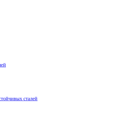
лей
стойчивых сталей