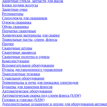
Защитные стекла, запчасти для масок
Блоки подачи воздуха
Защитные очки
Респираторы
Спецодежда для сварщиков
Одежда сварщика
Обувь сварщика
Перчатки сварочные
Химические материалы для сварки
Травильные пасты, спреи, флюсы
Прочее
Сварочные шторы
Сварочные занавесы
Сварочные полотна и одеяла
Комплектующие
Вспомогательное оборудование
Пульты дистанционного управления
Транспортные тележки
Сушильное оборудование
Термопеналы и печи для прокалки электродов
Бункеры для хранения флюсов
Автоматическое оборудование
Автоматическая сварка под слоем флюса (SAW)
Головки и горелки (SAW)
Дополнительные оснащение и опции для оборудования автома