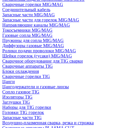
Сварочные горелки MIG/MAG
Соединительный кабель
Запасные части MIG/MAG
Запасные части для горелок MIG/MAG
Направляющие каналы MIG/MAG
Токосъемники MIG/MAG
Газовые сопла MIG/MAG
Пружины для сопла MIG/MAG
Диффузоры газовые MIG/MAG
Ролики подачи проволоки MIG/MAG
Шейки горелок (гусаки) MIG/MAG
Сварочное оборудование для TIG сварки
Сварочные аппараты TIG
Блоки охлаждения
Сварочные горелки TIG
Цанги
Цангодержатели и газовые линзы
Сопло газовое TIG
Изоляторы TIG
Заглушки TIG
Наборы для TIG горелки
Головки TIG горелок
Запасные части TIG
Воздушно-плазменная сварка, резка и строжка
Сварочные аппараты PLASMA CUT