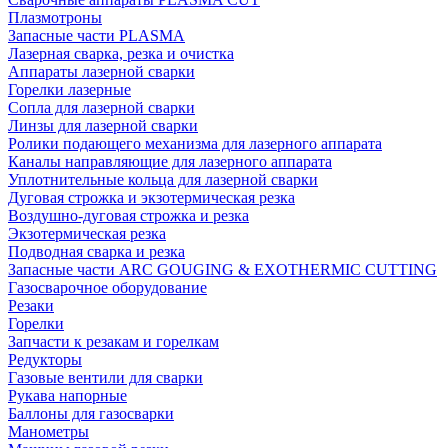
Плазмотроны
Запасные части PLASMA
Лазерная сварка, резка и очистка
Аппараты лазерной сварки
Горелки лазерные
Сопла для лазерной сварки
Линзы для лазерной сварки
Ролики подающего механизма для лазерного аппарата
Каналы направляющие для лазерного аппарата
Уплотнительные кольца для лазерной сварки
Дуговая строжка и экзотермическая резка
Воздушно-дуговая строжка и резка
Экзотермическая резка
Подводная сварка и резка
Запасные части ARC GOUGING & EXOTHERMIC CUTTING
Газосварочное оборудование
Резаки
Горелки
Запчасти к резакам и горелкам
Редукторы
Газовые вентили для сварки
Рукава напорные
Баллоны для газосварки
Манометры