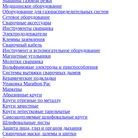
Машины газовой резки
Медицинское оборудование
Оборудование для газораспределительных систем
Сетевое оборудование
Сварочные аксессуары
Инструменты сварщика
Электрододержатели
Клеммы заземления
Сварочный кабель
Инструмент и вспомогательное оборудование
Магнитные угольники
Молотки сварщика
Вольфрамовые электроды и приспособления
Системы вытяжки сварочных дымов
Керамические подкладки
Упаковка Marathon Pac
Маркеры
Абразивные круги
Круги отрезные по металлу
Круги зачистные
Круги лепестковые тарельчатые
Самозацепляемые шлифовальные круги
Шлифовальные листы
Защита лица, глаз и органов дыхания
Сварочные маски, шлемы и щитки