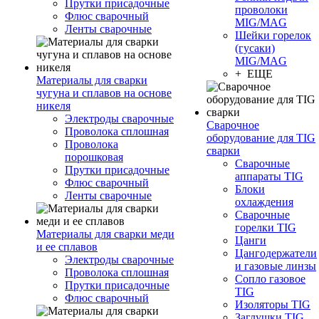
Прутки присадочные
проволоки
Флюс сварочный
MIG/MAG
Ленты сварочные
Шейки горелок
(гусаки)
MIG/MAG
+ ЕЩЕ
Материалы для сварки
чугуна и сплавов на основе
никеля
Электроды сварочные
Сварочное
Проволока сплошная
оборудование для TIG
Проволока
сварки
порошковая
Сварочные
Прутки присадочные
аппараты TIG
Флюс сварочный
Блоки
Ленты сварочные
охлаждения
Сварочные
горелки TIG
Материалы для сварки меди
Цанги
и ее сплавов
Цангодержатели
Электроды сварочные
и газовые линзы
Проволока сплошная
Сопло газовое
Прутки присадочные
TIG
Флюс сварочный
Изоляторы TIG
Заглушки TIG