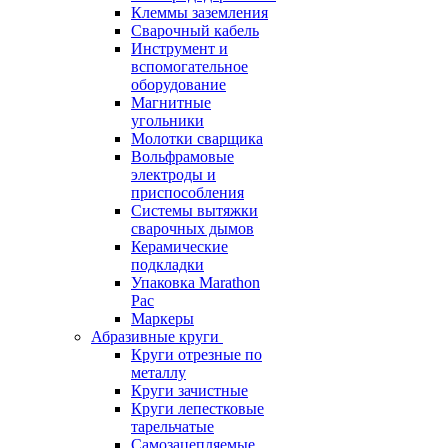
Клеммы заземления
Сварочный кабель
Инструмент и
вспомогательное
оборудование
Магнитные
угольники
Молотки сварщика
Вольфрамовые
электроды и
приспособления
Системы вытяжки
сварочных дымов
Керамические
подкладки
Упаковка Marathon
Pac
Маркеры
Абразивные круги
Круги отрезные по
металлу
Круги зачистные
Круги лепестковые
тарельчатые
Самозацепляемые