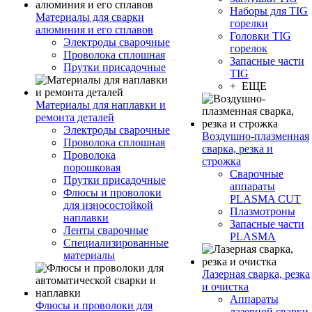
Наборы для TIG
Материалы для сварки
горелки
алюминия и его сплавов
Головки TIG
Электроды сварочные
горелок
Проволока сплошная
Запасные части
Прутки присадочные
TIG
+ ЕЩЕ
Материалы для наплавки и
ремонта деталей
Электроды сварочные
Воздушно-плазменная
Проволока сплошная
сварка, резка и
Проволока
строжка
порошковая
Сварочные
Прутки присадочные
аппараты
Флюсы и проволоки
PLASMA CUT
для износостойкой
Плазмотроны
наплавки
Запасные части
Ленты сварочные
PLASMA
Специализированные
материалы
Лазерная сварка, резка
и очистка
Аппараты
Флюсы и проволоки для
лазерной сварки