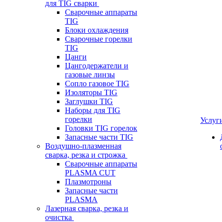
для TIG сварки
Сварочные аппараты
TIG
Блоки охлаждения
Сварочные горелки
TIG
Цанги
Цангодержатели и
газовые линзы
Сопло газовое TIG
Изоляторы TIG
Заглушки TIG
Наборы для TIG
горелки
Услуг
Головки TIG горелок
Запасные части TIG
Воздушно-плазменная
сварка, резка и строжка
Сварочные аппараты
PLASMA CUT
Плазмотроны
Запасные части
PLASMA
Лазерная сварка, резка и
очистка