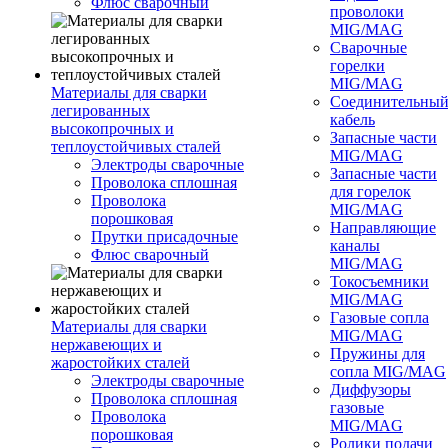
Флюс сварочный
проволоки
MIG/MAG
Сварочные
горелки
MIG/MAG
Материалы для сварки
Соединительны
легированных
кабель
высокопрочных и
Запасные части
теплоустойчивых сталей
MIG/MAG
Электроды сварочные
Запасные части
Проволока сплошная
для горелок
Проволока
MIG/MAG
порошковая
Направляющие
Прутки присадочные
каналы
Флюс сварочный
MIG/MAG
Токосъемники
MIG/MAG
Газовые сопла
Материалы для сварки
MIG/MAG
нержавеющих и
Пружины для
жаростойких сталей
сопла MIG/MAG
Электроды сварочные
Диффузоры
Проволока сплошная
газовые
Проволока
MIG/MAG
порошковая
Ролики подачи