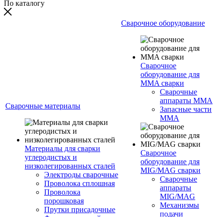
По каталогу
Сварочное оборудование
Сварочное
оборудование для
MMA сварки
Сварочные
аппараты MMA
Сварочные материалы
Запасные части
MMA
Материалы для сварки
Сварочное
углеродистых и
оборудование для
низколегированных сталей
MIG/MAG сварки
Электроды сварочные
Сварочные
Проволока сплошная
аппараты
Проволока
MIG/MAG
порошковая
Механизмы
Прутки присадочные
подачи