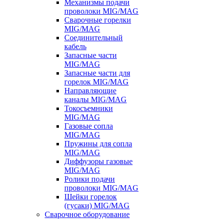
Механизмы подачи
проволоки MIG/MAG
Сварочные горелки
MIG/MAG
Соединительный
кабель
Запасные части
MIG/MAG
Запасные части для
горелок MIG/MAG
Направляющие
каналы MIG/MAG
Токосъемники
MIG/MAG
Газовые сопла
MIG/MAG
Пружины для сопла
MIG/MAG
Диффузоры газовые
MIG/MAG
Ролики подачи
проволоки MIG/MAG
Шейки горелок
(гусаки) MIG/MAG
Сварочное оборудование