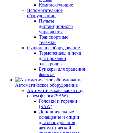
Комплектующие
Вспомогательное
оборудование
Пульты
дистанционного
управления
Транспортные
тележки
Сушильное оборудование
Термопеналы и печи
для прокалки
электродов
Бункеры для хранения
флюсов
Автоматическое оборудование
Автоматическая сварка под
слоем флюса (SAW)
Головки и горелки
(SAW)
Дополнительные
оснащение и опции
для оборудования
автоматической