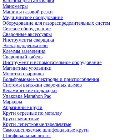
Баллоны для газосварки
Манометры
Машины газовой резки
Медицинское оборудование
Оборудование для газораспределительных систем
Сетевое оборудование
Сварочные аксессуары
Инструменты сварщика
Электрододержатели
Клеммы заземления
Сварочный кабель
Инструмент и вспомогательное оборудование
Магнитные угольники
Молотки сварщика
Вольфрамовые электроды и приспособления
Системы вытяжки сварочных дымов
Керамические подкладки
Упаковка Marathon Pac
Маркеры
Абразивные круги
Круги отрезные по металлу
Круги зачистные
Круги лепестковые тарельчатые
Самозацепляемые шлифовальные круги
Шлифовальные листы