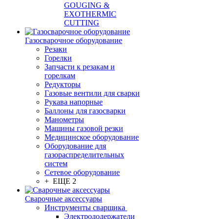
GOUGING &
EXOTHERMIC
CUTTING
Газосварочное оборудование
Резаки
Горелки
Запчасти к резакам и
горелкам
Редукторы
Газовые вентили для сварки
Рукава напорные
Баллоны для газосварки
Манометры
Машины газовой резки
Медицинское оборудование
Оборудование для
газораспределительных
систем
Сетевое оборудование
+ ЕЩЕ 2
Сварочные аксессуары
Инструменты сварщика
Электрододержатели