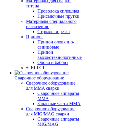
Материалы для сварки
титана
Проволока сплошная
Присадочные прутки
Материалы специального
назначения
Строжка и резка
Припои
Припои оловянно-
свинцовые
Припои
высокотехнологичные
Олово и баббит
+ ЕЩЕ 1
Сварочное оборудование
Сварочное оборудование
для MMA сварки
Сварочные аппараты
MMA
Запасные части MMA
Сварочное оборудование
для MIG/MAG сварки
Сварочные аппараты
MIG/MAG