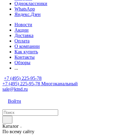
Одноклассники
WhatsApp
Яндекс.Дзен
Новости
Акции
Доставка
Оплата
О компании
Как купить
Контакты
Обзоры
...
+7 (495) 225-95-78
+7 (495) 225-95-78
Многоканальный
sale@ktnd.ru
Войти
Каталог
По всему сайту