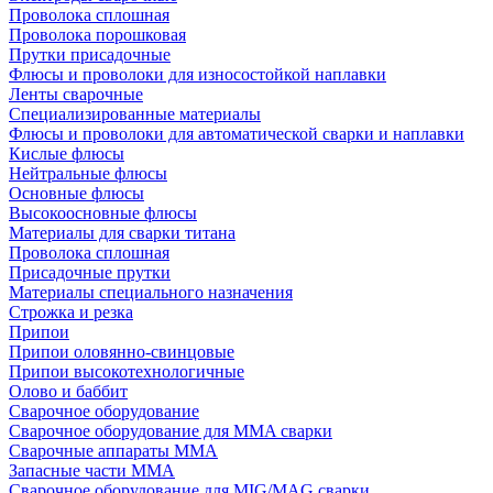
Проволока сплошная
Проволока порошковая
Прутки присадочные
Флюсы и проволоки для износостойкой наплавки
Ленты сварочные
Специализированные материалы
Флюсы и проволоки для автоматической сварки и наплавки
Кислые флюсы
Нейтральные флюсы
Основные флюсы
Высокоосновные флюсы
Материалы для сварки титана
Проволока сплошная
Присадочные прутки
Материалы специального назначения
Строжка и резка
Припои
Припои оловянно-свинцовые
Припои высокотехнологичные
Олово и баббит
Сварочное оборудование
Сварочное оборудование для MMA сварки
Сварочные аппараты MMA
Запасные части MMA
Сварочное оборудование для MIG/MAG сварки