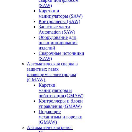
сварки под флюсом
(SAW)
Каретки и
манипуляторы (SAW)
Контроллеры (SAW)
Запасные части
Automation (SAW)
Оборудование для
позиционирования
изделий
Сварочные источники
(SAW)
Автоматическая сварка в
защитных газах
плавящимся электродом
(GMAW)
Каретки,
манипуляторы и
роботизация (GMAW)
Контроллеры и блоки
управления (GMAW)
Подающие
механизмы и горелки
(GMAW)
Автоматическая резка