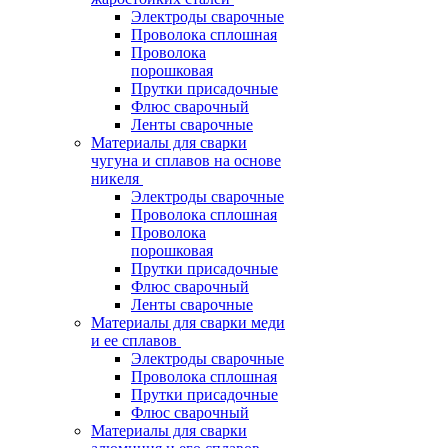
Электроды сварочные
Проволока сплошная
Проволока
порошковая
Прутки присадочные
Флюс сварочный
Ленты сварочные
Материалы для сварки
чугуна и сплавов на основе
никеля
Электроды сварочные
Проволока сплошная
Проволока
порошковая
Прутки присадочные
Флюс сварочный
Ленты сварочные
Материалы для сварки меди
и ее сплавов
Электроды сварочные
Проволока сплошная
Прутки присадочные
Флюс сварочный
Материалы для сварки