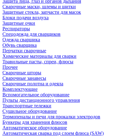
Защита лица, глаз и органов дыхания
Сварочные маски, шлемы и щитки
Защитные стекла, запчасти для масок
Блоки подачи воздуха
Защитные очки
Респираторы
Спецодежда для сварщиков
Одежда сварщика
Обувь сварщика
Перчатки сварочные
Химические материалы для сварки
Травильные пасты, спреи, флюсы
Прочее
Сварочные шторы
Сварочные занавесы
Сварочные полотна и одеяла
Комплектующие
Вспомогательное оборудование
Пульты дистанционного управления
Транспортные тележки
Сушильное оборудование
Термопеналы и печи для прокалки электродов
Бункеры для хранения флюсов
Автоматическое оборудование
Автоматическая сварка под слоем флюса (SAW)