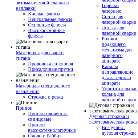
автоматической сварки и
Горелки
наплавки
лазерные
Кислые флюсы
Сопла для
Нейтральные флюсы
лазерной сварки
Основные флюсы
Линзы для
Высокоосновные
лазерной сварки
флюсы
Ролики
подающего
механизма для
Материалы для сварки
лазерного
титана
аппарата
Проволока сплошная
Каналы
Присадочные прутки
направляющие
для лазерного
аппарата
Материалы специального
Уплотнительные
назначения
кольца для
Строжка и резка
лазерной сварки
Припои
Припои оловянно-
Дуговая строжка и
свинцовые
экзотермическая резка
Припои
Воздушно-
высокотехнологичные
дуговая строжка
Олово и баббит