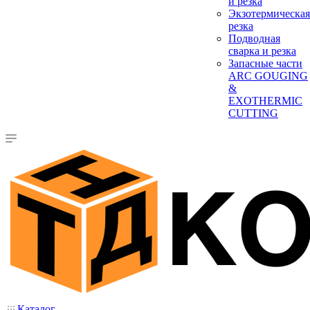
и резка
Экзотермическая
резка
Подводная
сварка и резка
Запасные части
ARC GOUGING
&
EXOTHERMIC
CUTTING
Каталог