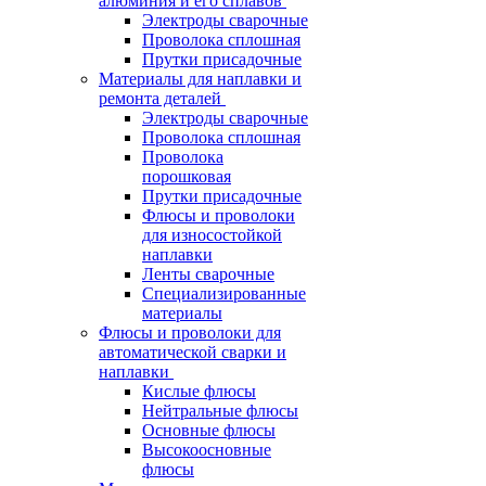
алюминия и его сплавов
Электроды сварочные
Проволока сплошная
Прутки присадочные
Материалы для наплавки и
ремонта деталей
Электроды сварочные
Проволока сплошная
Проволока
порошковая
Прутки присадочные
Флюсы и проволоки
для износостойкой
наплавки
Ленты сварочные
Специализированные
материалы
Флюсы и проволоки для
автоматической сварки и
наплавки
Кислые флюсы
Нейтральные флюсы
Основные флюсы
Высокоосновные
флюсы