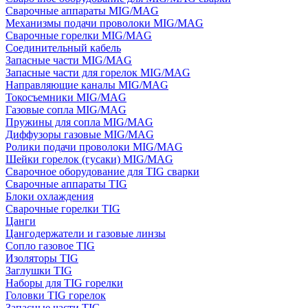
Сварочные аппараты MIG/MAG
Механизмы подачи проволоки MIG/MAG
Сварочные горелки MIG/MAG
Соединительный кабель
Запасные части MIG/MAG
Запасные части для горелок MIG/MAG
Направляющие каналы MIG/MAG
Токосъемники MIG/MAG
Газовые сопла MIG/MAG
Пружины для сопла MIG/MAG
Диффузоры газовые MIG/MAG
Ролики подачи проволоки MIG/MAG
Шейки горелок (гусаки) MIG/MAG
Сварочное оборудование для TIG сварки
Сварочные аппараты TIG
Блоки охлаждения
Сварочные горелки TIG
Цанги
Цангодержатели и газовые линзы
Сопло газовое TIG
Изоляторы TIG
Заглушки TIG
Наборы для TIG горелки
Головки TIG горелок
Запасные части TIG