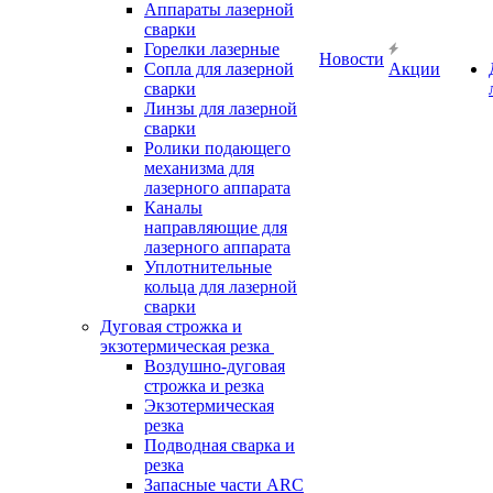
Аппараты лазерной
сварки
Горелки лазерные
Новости
Сопла для лазерной
Акции
сварки
Линзы для лазерной
сварки
Ролики подающего
механизма для
лазерного аппарата
Каналы
направляющие для
лазерного аппарата
Уплотнительные
кольца для лазерной
сварки
Дуговая строжка и
экзотермическая резка
Воздушно-дуговая
строжка и резка
Экзотермическая
резка
Подводная сварка и
резка
Запасные части ARC