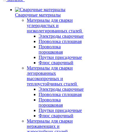
Сварочные материалы
Материалы для сварки
углеродистых и
низколегированных сталей
Электроды сварочные
Проволока сплошная
Проволока
порошковая
Прутки присадочные
Флюс сварочный
Материалы для сварки
легированных
высокопрочных и
теплоустойчивых сталей
Электроды сварочные
Проволока сплошная
Проволока
порошковая
Прутки присадочные
Флюс сварочный
Материалы для сварки
нержавеющих и
жаростойких сталей