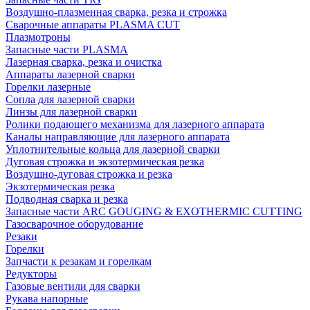
Воздушно-плазменная сварка, резка и строжка
Сварочные аппараты PLASMA CUT
Плазмотроны
Запасные части PLASMA
Лазерная сварка, резка и очистка
Аппараты лазерной сварки
Горелки лазерные
Сопла для лазерной сварки
Линзы для лазерной сварки
Ролики подающего механизма для лазерного аппарата
Каналы направляющие для лазерного аппарата
Уплотнительные кольца для лазерной сварки
Дуговая строжка и экзотермическая резка
Воздушно-дуговая строжка и резка
Экзотермическая резка
Подводная сварка и резка
Запасные части ARC GOUGING & EXOTHERMIC CUTTING
Газосварочное оборудование
Резаки
Горелки
Запчасти к резакам и горелкам
Редукторы
Газовые вентили для сварки
Рукава напорные