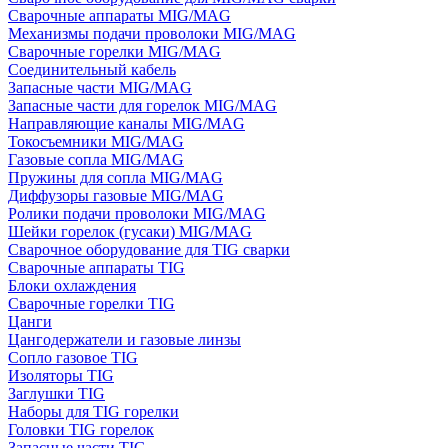
Сварочные аппараты MIG/MAG
Механизмы подачи проволоки MIG/MAG
Сварочные горелки MIG/MAG
Соединительный кабель
Запасные части MIG/MAG
Запасные части для горелок MIG/MAG
Направляющие каналы MIG/MAG
Токосъемники MIG/MAG
Газовые сопла MIG/MAG
Пружины для сопла MIG/MAG
Диффузоры газовые MIG/MAG
Ролики подачи проволоки MIG/MAG
Шейки горелок (гусаки) MIG/MAG
Сварочное оборудование для TIG сварки
Сварочные аппараты TIG
Блоки охлаждения
Сварочные горелки TIG
Цанги
Цангодержатели и газовые линзы
Сопло газовое TIG
Изоляторы TIG
Заглушки TIG
Наборы для TIG горелки
Головки TIG горелок
Запасные части TIG