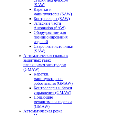
сварки под флюсом
(SAW)
Каретки и
манипуляторы (SAW)
Контроллеры (SAW)
Запасные части
Automation (SAW)
Оборудование для
позиционирования
изделий
Сварочные источники
(SAW)
Автоматическая сварка в
защитных газах
плавящимся электродом
(GMAW)
Каретки,
манипуляторы и
роботизация (GMAW)
Контроллеры и блоки
управления (GMAW)
Подающие
механизмы и горелки
(GMAW)
Автоматическая резка