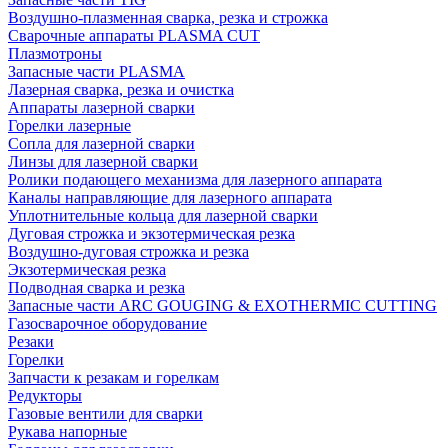
Воздушно-плазменная сварка, резка и строжка
Сварочные аппараты PLASMA CUT
Плазмотроны
Запасные части PLASMA
Лазерная сварка, резка и очистка
Аппараты лазерной сварки
Горелки лазерные
Сопла для лазерной сварки
Линзы для лазерной сварки
Ролики подающего механизма для лазерного аппарата
Каналы направляющие для лазерного аппарата
Уплотнительные кольца для лазерной сварки
Дуговая строжка и экзотермическая резка
Воздушно-дуговая строжка и резка
Экзотермическая резка
Подводная сварка и резка
Запасные части ARC GOUGING & EXOTHERMIC CUTTING
Газосварочное оборудование
Резаки
Горелки
Запчасти к резакам и горелкам
Редукторы
Газовые вентили для сварки
Рукава напорные