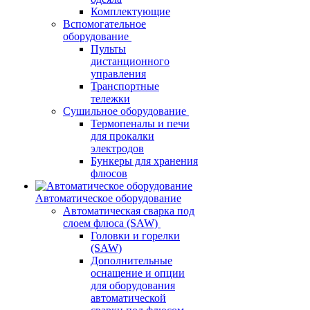
Комплектующие
Вспомогательное
оборудование
Пульты
дистанционного
управления
Транспортные
тележки
Сушильное оборудование
Термопеналы и печи
для прокалки
электродов
Бункеры для хранения
флюсов
Автоматическое оборудование
Автоматическая сварка под
слоем флюса (SAW)
Головки и горелки
(SAW)
Дополнительные
оснащение и опции
для оборудования
автоматической