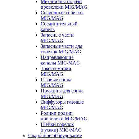
Механизмы подачи
проволоки MIG/MAG
Сварочные горелки
MIG/MAG
Соединительный
кабель
Запасные части
MIG/MAG
Запасные части для
горелок MIG/MAG
Направляющие
каналы MIG/MAG
Токосъемники
MIG/MAG
Газовые сопла
MIG/MAG
Пружины для сопла
MIG/MAG
Диффузоры газовые
MIG/MAG
Ролики подачи
проволоки MIG/MAG
Шейки горелок
(гусаки) MIG/MAG
Сварочное оборудование