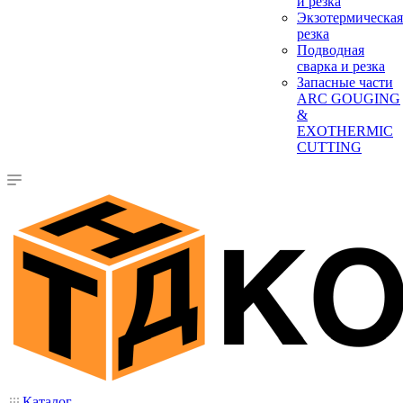
и резка
Экзотермическая
резка
Подводная
сварка и резка
Запасные части
ARC GOUGING
&
EXOTHERMIC
CUTTING
Каталог