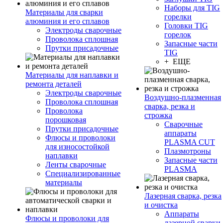
Наборы для TIG
Материалы для сварки
горелки
алюминия и его сплавов
Головки TIG
Электроды сварочные
горелок
Проволока сплошная
Запасные части
Прутки присадочные
TIG
+ ЕЩЕ
Материалы для наплавки и
ремонта деталей
Электроды сварочные
Воздушно-плазменная
Проволока сплошная
сварка, резка и
Проволока
строжка
порошковая
Сварочные
Прутки присадочные
аппараты
Флюсы и проволоки
PLASMA CUT
для износостойкой
Плазмотроны
наплавки
Запасные части
Ленты сварочные
PLASMA
Специализированные
материалы
Лазерная сварка, резка
и очистка
Аппараты
Флюсы и проволоки для
лазерной сварки