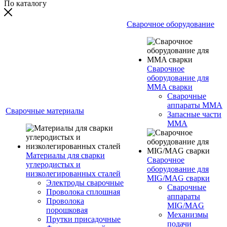
По каталогу
Сварочное оборудование
Сварочное
оборудование для
MMA сварки
Сварочные
аппараты MMA
Сварочные материалы
Запасные части
MMA
Материалы для сварки
Сварочное
углеродистых и
оборудование для
низколегированных сталей
MIG/MAG сварки
Электроды сварочные
Сварочные
Проволока сплошная
аппараты
Проволока
MIG/MAG
порошковая
Механизмы
Прутки присадочные
подачи