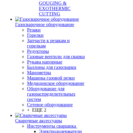
GOUGING &
EXOTHERMIC
CUTTING
Газосварочное оборудование
Резаки
Горелки
Запчасти к резакам и
горелкам
Редукторы
Газовые вентили для сварки
Рукава напорные
Баллоны для газосварки
Манометры
Машины газовой резки
Медицинское оборудование
Оборудование для
газораспределительных
систем
Сетевое оборудование
+ ЕЩЕ 2
Сварочные аксессуары
Инструменты сварщика
Электрододержатели