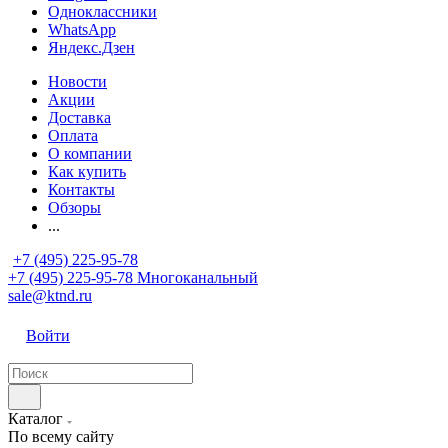
Одноклассники
WhatsApp
Яндекс.Дзен
Новости
Акции
Доставка
Оплата
О компании
Как купить
Контакты
Обзоры
...
+7 (495) 225-95-78
+7 (495) 225-95-78
Многоканальный
sale@ktnd.ru
Войти
Каталог
По всему сайту