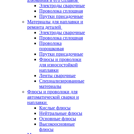
алюминия и его сплавов
Электроды сварочные
Проволока сплошная
Прутки присадочные
Материалы для наплавки и
ремонта деталей
Электроды сварочные
Проволока сплошная
Проволока
порошковая
Прутки присадочные
Флюсы и проволоки
для износостойкой
наплавки
Ленты сварочные
Специализированные
материалы
Флюсы и проволоки для
автоматической сварки и
наплавки
Кислые флюсы
Нейтральные флюсы
Основные флюсы
Высокоосновные
флюсы