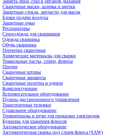
Защита лица, глаз и органов дыхания
Сварочные маски, шлемы и щитки
Защитные стекла, запчасти для масок
Блоки подачи воздуха
Защитные очки
Респираторы
Спецодежда для сварщиков
Одежда сварщика
Обувь сварщика
Перчатки сварочные
Химические материалы для сварки
Травильные пасты, спреи, флюсы
Прочее
Сварочные шторы
Сварочные занавесы
Сварочные полотна и одеяла
Комплектующие
Вспомогательное оборудование
Пульты дистанционного управления
Транспортные тележки
Сушильное оборудование
Термопеналы и печи для прокалки электродов
Бункеры для хранения флюсов
Автоматическое оборудование
Автоматическая сварка под слоем флюса (SAW)