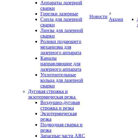
Аппараты лазерной
сварки
Горелки лазерные
Новости
Сопла для лазерной
Акции
сварки
Линзы для лазерной
сварки
Ролики подающего
механизма для
лазерного аппарата
Каналы
направляющие для
лазерного аппарата
Уплотнительные
кольца для лазерной
сварки
Дуговая строжка и
экзотермическая резка
Воздушно-дуговая
строжка и резка
Экзотермическая
резка
Подводная сварка и
резка
Запасные части ARC