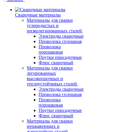
Сварочные материалы
Материалы для сварки
углеродистых и
низколегированных сталей
Электроды сварочные
Проволока сплошная
Проволока
порошковая
Прутки присадочные
Флюс сварочный
Материалы для сварки
легированных
высокопрочных и
теплоустойчивых сталей
Электроды сварочные
Проволока сплошная
Проволока
порошковая
Прутки присадочные
Флюс сварочный
Материалы для сварки
нержавеющих и
жаростойких сталей