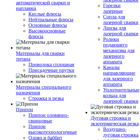
автоматической сварки и
Горелки
наплавки
лазерные
Кислые флюсы
Сопла для
Нейтральные флюсы
лазерной сварки
Основные флюсы
Линзы для
Высокоосновные
лазерной сварки
флюсы
Ролики
подающего
механизма для
Материалы для сварки
лазерного
титана
аппарата
Проволока сплошная
Каналы
Присадочные прутки
направляющие
для лазерного
аппарата
Материалы специального
Уплотнительные
назначения
кольца для
Строжка и резка
лазерной сварки
Припои
Припои оловянно-
Дуговая строжка и
свинцовые
экзотермическая резка
Припои
Воздушно-
высокотехнологичные
дуговая строжка
Олово и баббит