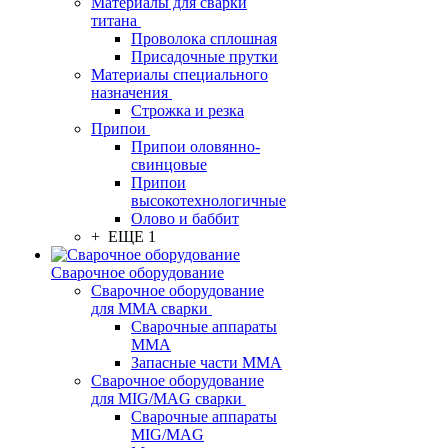
Материалы для сварки
титана
Проволока сплошная
Присадочные прутки
Материалы специального
назначения
Строжка и резка
Припои
Припои оловянно-
свинцовые
Припои
высокотехнологичные
Олово и баббит
+ ЕЩЕ 1
Сварочное оборудование
Сварочное оборудование
для MMA сварки
Сварочные аппараты
MMA
Запасные части MMA
Сварочное оборудование
для MIG/MAG сварки
Сварочные аппараты
MIG/MAG