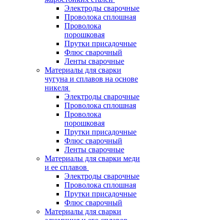
Электроды сварочные
Проволока сплошная
Проволока
порошковая
Прутки присадочные
Флюс сварочный
Ленты сварочные
Материалы для сварки
чугуна и сплавов на основе
никеля
Электроды сварочные
Проволока сплошная
Проволока
порошковая
Прутки присадочные
Флюс сварочный
Ленты сварочные
Материалы для сварки меди
и ее сплавов
Электроды сварочные
Проволока сплошная
Прутки присадочные
Флюс сварочный
Материалы для сварки