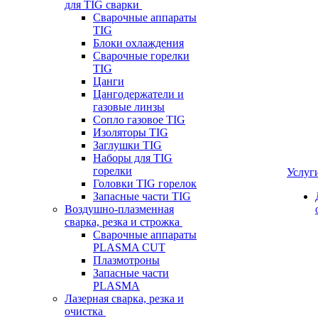
для TIG сварки
Сварочные аппараты
TIG
Блоки охлаждения
Сварочные горелки
TIG
Цанги
Цангодержатели и
газовые линзы
Сопло газовое TIG
Изоляторы TIG
Заглушки TIG
Наборы для TIG
горелки
Услуг
Головки TIG горелок
Запасные части TIG
Воздушно-плазменная
сварка, резка и строжка
Сварочные аппараты
PLASMA CUT
Плазмотроны
Запасные части
PLASMA
Лазерная сварка, резка и
очистка