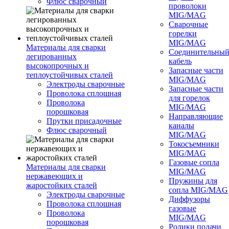
Флюс сварочный
проволоки
MIG/MAG
Сварочные
горелки
MIG/MAG
Материалы для сварки
Соединительны
легированных
кабель
высокопрочных и
Запасные части
теплоустойчивых сталей
MIG/MAG
Электроды сварочные
Запасные части
Проволока сплошная
для горелок
Проволока
MIG/MAG
порошковая
Направляющие
Прутки присадочные
каналы
Флюс сварочный
MIG/MAG
Токосъемники
MIG/MAG
Газовые сопла
Материалы для сварки
MIG/MAG
нержавеющих и
Пружины для
жаростойких сталей
сопла MIG/MAG
Электроды сварочные
Диффузоры
Проволока сплошная
газовые
Проволока
MIG/MAG
порошковая
Ролики подачи