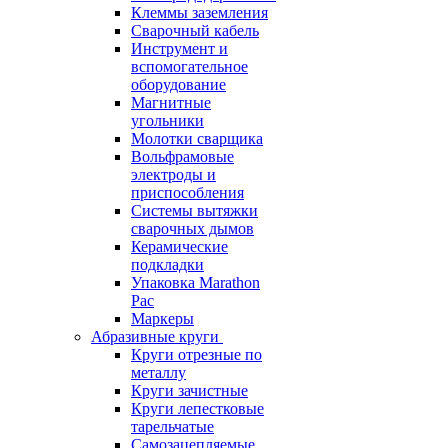
Клеммы заземления
Сварочный кабель
Инструмент и
вспомогательное
оборудование
Магнитные
угольники
Молотки сварщика
Вольфрамовые
электроды и
приспособления
Системы вытяжки
сварочных дымов
Керамические
подкладки
Упаковка Marathon
Pac
Маркеры
Абразивные круги
Круги отрезные по
металлу
Круги зачистные
Круги лепестковые
тарельчатые
Самозацепляемые