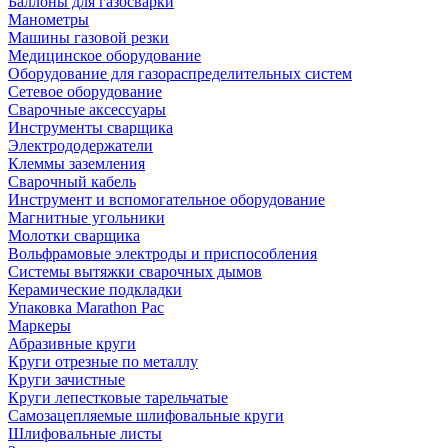
Баллоны для газосварки
Манометры
Машины газовой резки
Медицинское оборудование
Оборудование для газораспределительных систем
Сетевое оборудование
Сварочные аксессуары
Инструменты сварщика
Электрододержатели
Клеммы заземления
Сварочный кабель
Инструмент и вспомогательное оборудование
Магнитные угольники
Молотки сварщика
Вольфрамовые электроды и приспособления
Системы вытяжки сварочных дымов
Керамические подкладки
Упаковка Marathon Pac
Маркеры
Абразивные круги
Круги отрезные по металлу
Круги зачистные
Круги лепестковые тарельчатые
Самозацепляемые шлифовальные круги
Шлифовальные листы