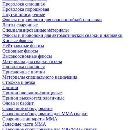
Проволока сплошная
Проволока порошковая
Прутки присадочные
Флюсы и проволоки для износостойкой наплавки
Ленты сварочные
Специализированные материалы
Флюсы и проволоки для автоматической сварки и наплавки
Кислые флюсы
Нейтральные флюсы
Основные флюсы
Высокоосновные флюсы
Материалы для сварки титана
Проволока сплошная
Присадочные прутки
Материалы специального назначения
Строжка и резка
Припои
Припои оловянно-свинцовые
Припои высокотехнологичные
Олово и баббит
Сварочное оборудование
Сварочное оборудование для MMA сварки
Сварочные аппараты MMA
Запасные части MMA
Сварочное оборудование для MIG/MAG сварки