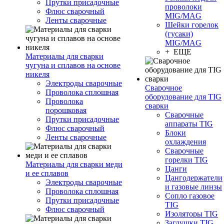
Прутки присадочные
проволоки
Флюс сварочный
MIG/MAG
Ленты сварочные
Шейки горелок
(гусаки)
MIG/MAG
+ ЕЩЕ
Материалы для сварки
чугуна и сплавов на основе
никеля
Электроды сварочные
Сварочное
Проволока сплошная
оборудование для TIG
Проволока
сварки
порошковая
Сварочные
Прутки присадочные
аппараты TIG
Флюс сварочный
Блоки
Ленты сварочные
охлаждения
Сварочные
горелки TIG
Материалы для сварки меди
Цанги
и ее сплавов
Цангодержатели
Электроды сварочные
и газовые линзы
Проволока сплошная
Сопло газовое
Прутки присадочные
TIG
Флюс сварочный
Изоляторы TIG
Заглушки TIG