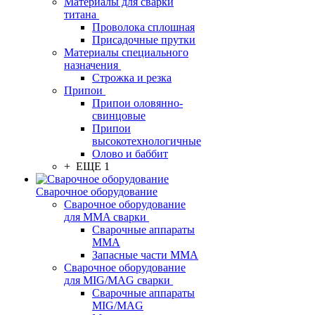
Материалы для сварки
титана
Проволока сплошная
Присадочные прутки
Материалы специального
назначения
Строжка и резка
Припои
Припои оловянно-
свинцовые
Припои
высокотехнологичные
Олово и баббит
+ ЕЩЕ 1
Сварочное оборудование
Сварочное оборудование
для MMA сварки
Сварочные аппараты
MMA
Запасные части MMA
Сварочное оборудование
для MIG/MAG сварки
Сварочные аппараты
MIG/MAG