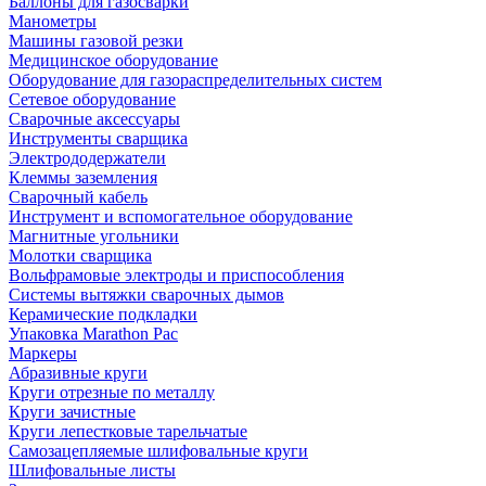
Баллоны для газосварки
Манометры
Машины газовой резки
Медицинское оборудование
Оборудование для газораспределительных систем
Сетевое оборудование
Сварочные аксессуары
Инструменты сварщика
Электрододержатели
Клеммы заземления
Сварочный кабель
Инструмент и вспомогательное оборудование
Магнитные угольники
Молотки сварщика
Вольфрамовые электроды и приспособления
Системы вытяжки сварочных дымов
Керамические подкладки
Упаковка Marathon Pac
Маркеры
Абразивные круги
Круги отрезные по металлу
Круги зачистные
Круги лепестковые тарельчатые
Самозацепляемые шлифовальные круги
Шлифовальные листы