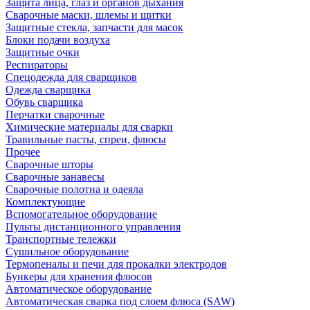
Защита лица, глаз и органов дыхания
Сварочные маски, шлемы и щитки
Защитные стекла, запчасти для масок
Блоки подачи воздуха
Защитные очки
Респираторы
Спецодежда для сварщиков
Одежда сварщика
Обувь сварщика
Перчатки сварочные
Химические материалы для сварки
Травильные пасты, спреи, флюсы
Прочее
Сварочные шторы
Сварочные занавесы
Сварочные полотна и одеяла
Комплектующие
Вспомогательное оборудование
Пульты дистанционного управления
Транспортные тележки
Сушильное оборудование
Термопеналы и печи для прокалки электродов
Бункеры для хранения флюсов
Автоматическое оборудование
Автоматическая сварка под слоем флюса (SAW)