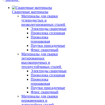
Сварочные материалы
Материалы для сварки
углеродистых и
низколегированных сталей
Электроды сварочные
Проволока сплошная
Проволока
порошковая
Прутки присадочные
Флюс сварочный
Материалы для сварки
легированных
высокопрочных и
теплоустойчивых сталей
Электроды сварочные
Проволока сплошная
Проволока
порошковая
Прутки присадочные
Флюс сварочный
Материалы для сварки
нержавеющих и
жаростойких сталей