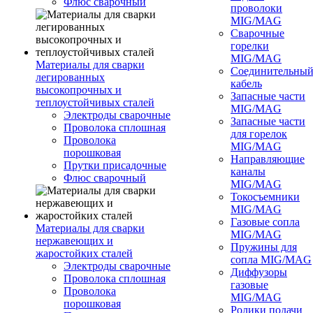
Флюс сварочный
проволоки
MIG/MAG
Сварочные
горелки
MIG/MAG
Материалы для сварки
Соединительны
легированных
кабель
высокопрочных и
Запасные части
теплоустойчивых сталей
MIG/MAG
Электроды сварочные
Запасные части
Проволока сплошная
для горелок
Проволока
MIG/MAG
порошковая
Направляющие
Прутки присадочные
каналы
Флюс сварочный
MIG/MAG
Токосъемники
MIG/MAG
Газовые сопла
Материалы для сварки
MIG/MAG
нержавеющих и
Пружины для
жаростойких сталей
сопла MIG/MAG
Электроды сварочные
Диффузоры
Проволока сплошная
газовые
Проволока
MIG/MAG
порошковая
Ролики подачи