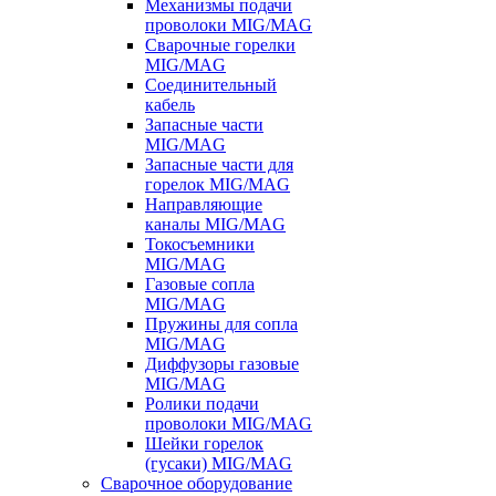
Механизмы подачи
проволоки MIG/MAG
Сварочные горелки
MIG/MAG
Соединительный
кабель
Запасные части
MIG/MAG
Запасные части для
горелок MIG/MAG
Направляющие
каналы MIG/MAG
Токосъемники
MIG/MAG
Газовые сопла
MIG/MAG
Пружины для сопла
MIG/MAG
Диффузоры газовые
MIG/MAG
Ролики подачи
проволоки MIG/MAG
Шейки горелок
(гусаки) MIG/MAG
Сварочное оборудование