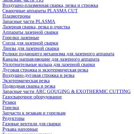
Воздушно-плазменная сварка, резка и строжка
Сварочные аппараты PLASMA CUT
Плазмотроны
Запасные части PLASMA
Лазерная сварка, резка и очистка
Аппараты лазерной сварки
Горелки лазерные
Сопла для лазерной сварки
Линзы для лазерной сварки
Ролики подающего механизма для лазерного аппарата
Каналы направляющие для лазерного аппарата
Уплотнительные кольца для лазерной сварки
Дуговая строжка и экзотермическая резка
Воздушно-дуговая строжка и резка
Экзотермическая резка
Подводная сварка и резка
Запасные части ARC GOUGING & EXOTHERMIC CUTTING
Газосварочное оборудование
Резаки
Горелки
Запчасти к резакам и горелкам
Редукторы
Газовые вентили для сварки
Рукава напорные