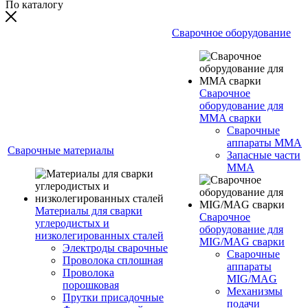
По каталогу
Сварочное оборудование
Сварочное
оборудование для
MMA сварки
Сварочные
аппараты MMA
Сварочные материалы
Запасные части
MMA
Материалы для сварки
Сварочное
углеродистых и
оборудование для
низколегированных сталей
MIG/MAG сварки
Электроды сварочные
Сварочные
Проволока сплошная
аппараты
Проволока
MIG/MAG
порошковая
Механизмы
Прутки присадочные
подачи