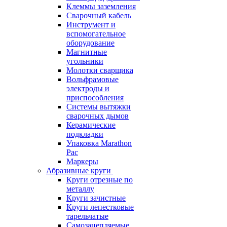
Клеммы заземления
Сварочный кабель
Инструмент и
вспомогательное
оборудование
Магнитные
угольники
Молотки сварщика
Вольфрамовые
электроды и
приспособления
Системы вытяжки
сварочных дымов
Керамические
подкладки
Упаковка Marathon
Pac
Маркеры
Абразивные круги
Круги отрезные по
металлу
Круги зачистные
Круги лепестковые
тарельчатые
Самозацепляемые