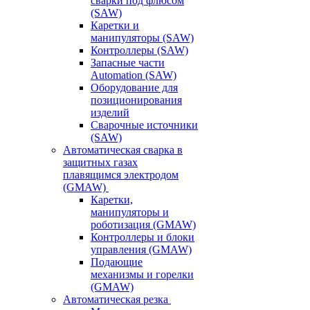
сварки под флюсом
(SAW)
Каретки и
манипуляторы (SAW)
Контроллеры (SAW)
Запасные части
Automation (SAW)
Оборудование для
позиционирования
изделий
Сварочные источники
(SAW)
Автоматическая сварка в
защитных газах
плавящимся электродом
(GMAW)
Каретки,
манипуляторы и
роботизация (GMAW)
Контроллеры и блоки
управления (GMAW)
Подающие
механизмы и горелки
(GMAW)
Автоматическая резка