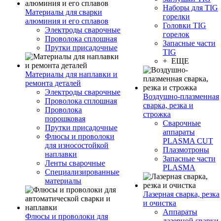
Наборы для TIG
Материалы для сварки
горелки
алюминия и его сплавов
Головки TIG
Электроды сварочные
горелок
Проволока сплошная
Запасные части
Прутки присадочные
TIG
+ ЕЩЕ
Материалы для наплавки и
ремонта деталей
Электроды сварочные
Воздушно-плазменная
Проволока сплошная
сварка, резка и
Проволока
строжка
порошковая
Сварочные
Прутки присадочные
аппараты
Флюсы и проволоки
PLASMA CUT
для износостойкой
Плазмотроны
наплавки
Запасные части
Ленты сварочные
PLASMA
Специализированные
материалы
Лазерная сварка, резка
и очистка
Аппараты
Флюсы и проволоки для
лазерной сварки