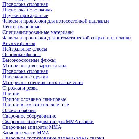
Проволока сплошная
Проволока порошковая
Прутки присадочные
Флюсы и проволоки для износостойкой наплавки
Ленты сварочные
Специализированные материалы
Флюсы и проволоки для автоматической сварки и наплавки
Кислые флюсы
Нейтральные флюсы
Основные флюсы
Высокоосновные флюсы
Материалы для сварки титана
Проволока сплошная
Присадочные прутки
Материалы специального назначения
Строжка и резка
Припои
Припои оловянно-свинцовые
Припои высокотехнологичные
Олово и баббит
Сварочное оборудование
Сварочное оборудование для MMA сварки
Сварочные аппараты MMA
Запасные части MMA
Сварочное оборудование для MIG/MAG сварки