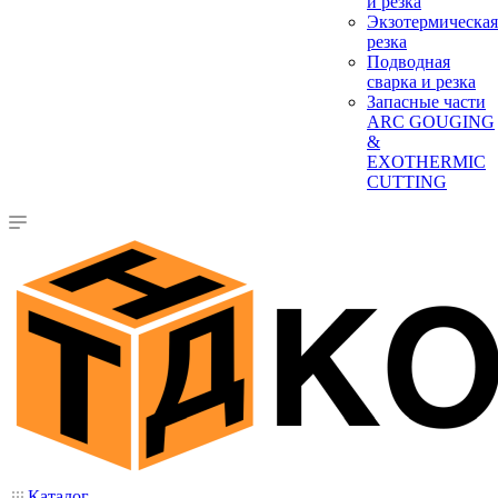
и резка
Экзотермическая
резка
Подводная
сварка и резка
Запасные части
ARC GOUGING
&
EXOTHERMIC
CUTTING
Каталог