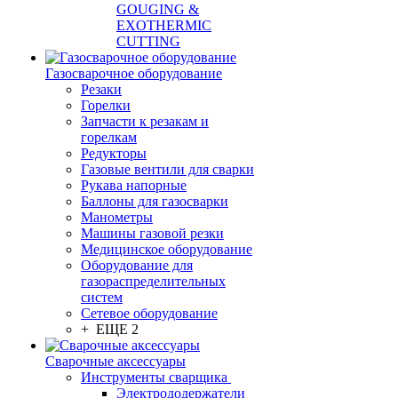
GOUGING &
EXOTHERMIC
CUTTING
Газосварочное оборудование
Резаки
Горелки
Запчасти к резакам и
горелкам
Редукторы
Газовые вентили для сварки
Рукава напорные
Баллоны для газосварки
Манометры
Машины газовой резки
Медицинское оборудование
Оборудование для
газораспределительных
систем
Сетевое оборудование
+ ЕЩЕ 2
Сварочные аксессуары
Инструменты сварщика
Электрододержатели