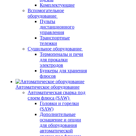
Комплектующие
Вспомогательное
оборудование
Пульты
дистанционного
управления
Транспортные
тележки
Сушильное оборудование
Термопеналы и печи
для прокалки
электродов
Бункеры для хранения
флюсов
Автоматическое оборудование
Автоматическая сварка под
слоем флюса (SAW)
Головки и горелки
(SAW)
Дополнительные
оснащение и опции
для оборудования
автоматической