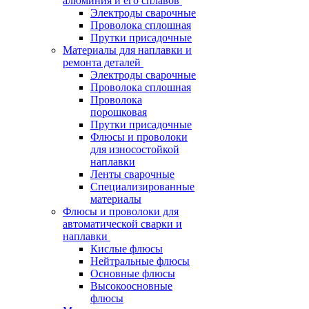
алюминия и его сплавов
Электроды сварочные
Проволока сплошная
Прутки присадочные
Материалы для наплавки и
ремонта деталей
Электроды сварочные
Проволока сплошная
Проволока
порошковая
Прутки присадочные
Флюсы и проволоки
для износостойкой
наплавки
Ленты сварочные
Специализированные
материалы
Флюсы и проволоки для
автоматической сварки и
наплавки
Кислые флюсы
Нейтральные флюсы
Основные флюсы
Высокоосновные
флюсы