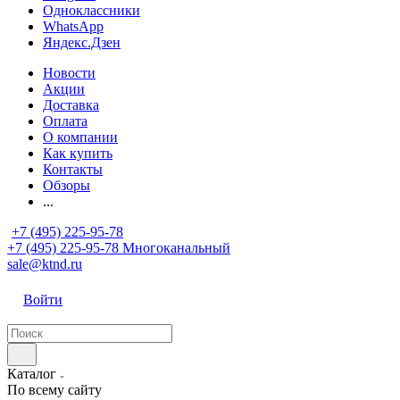
Одноклассники
WhatsApp
Яндекс.Дзен
Новости
Акции
Доставка
Оплата
О компании
Как купить
Контакты
Обзоры
...
+7 (495) 225-95-78
+7 (495) 225-95-78
Многоканальный
sale@ktnd.ru
Войти
Каталог
По всему сайту