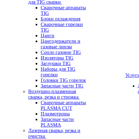
для TIG сварки
Сварочные аппараты
TIG
Блоки охлаждения
Сварочные горелки
TIG
Цанги
Цангодержатели и
газовые линзы
Сопло газовое TIG
Изоляторы TIG
Заглушки TIG
Наборы для TIG
горелки
Услуг
Головки TIG горелок
Запасные части TIG
Воздушно-плазменная
сварка, резка и строжка
Сварочные аппараты
PLASMA CUT
Плазмотроны
Запасные части
PLASMA
Лазерная сварка, резка и
очистка