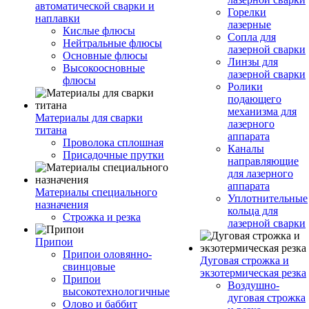
автоматической сварки и
Горелки
наплавки
лазерные
Кислые флюсы
Сопла для
Нейтральные флюсы
лазерной сварки
Основные флюсы
Линзы для
Высокоосновные
лазерной сварки
флюсы
Ролики
подающего
механизма для
Материалы для сварки
лазерного
титана
аппарата
Проволока сплошная
Каналы
Присадочные прутки
направляющие
для лазерного
аппарата
Материалы специального
Уплотнительные
назначения
кольца для
Строжка и резка
лазерной сварки
Припои
Припои оловянно-
Дуговая строжка и
свинцовые
экзотермическая резка
Припои
Воздушно-
высокотехнологичные
дуговая строжка
Олово и баббит