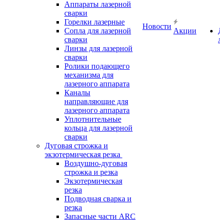
Аппараты лазерной
сварки
Горелки лазерные
Новости
Сопла для лазерной
Акции
сварки
Линзы для лазерной
сварки
Ролики подающего
механизма для
лазерного аппарата
Каналы
направляющие для
лазерного аппарата
Уплотнительные
кольца для лазерной
сварки
Дуговая строжка и
экзотермическая резка
Воздушно-дуговая
строжка и резка
Экзотермическая
резка
Подводная сварка и
резка
Запасные части ARC