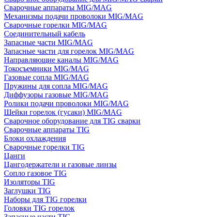
Сварочные аппараты MIG/MAG
Механизмы подачи проволоки MIG/MAG
Сварочные горелки MIG/MAG
Соединительный кабель
Запасные части MIG/MAG
Запасные части для горелок MIG/MAG
Направляющие каналы MIG/MAG
Токосъемники MIG/MAG
Газовые сопла MIG/MAG
Пружины для сопла MIG/MAG
Диффузоры газовые MIG/MAG
Ролики подачи проволоки MIG/MAG
Шейки горелок (гусаки) MIG/MAG
Сварочное оборудование для TIG сварки
Сварочные аппараты TIG
Блоки охлаждения
Сварочные горелки TIG
Цанги
Цангодержатели и газовые линзы
Сопло газовое TIG
Изоляторы TIG
Заглушки TIG
Наборы для TIG горелки
Головки TIG горелок
Запасные части TIG