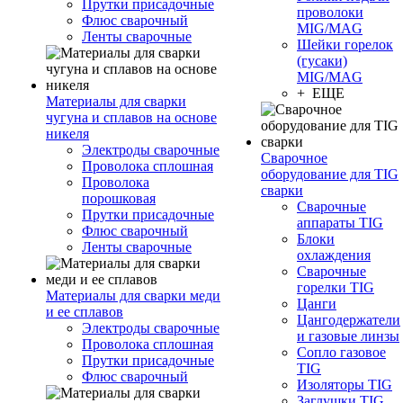
Прутки присадочные
проволоки
Флюс сварочный
MIG/MAG
Ленты сварочные
Шейки горелок
(гусаки)
MIG/MAG
+ ЕЩЕ
Материалы для сварки
чугуна и сплавов на основе
никеля
Электроды сварочные
Сварочное
Проволока сплошная
оборудование для TIG
Проволока
сварки
порошковая
Сварочные
Прутки присадочные
аппараты TIG
Флюс сварочный
Блоки
Ленты сварочные
охлаждения
Сварочные
горелки TIG
Материалы для сварки меди
Цанги
и ее сплавов
Цангодержатели
Электроды сварочные
и газовые линзы
Проволока сплошная
Сопло газовое
Прутки присадочные
TIG
Флюс сварочный
Изоляторы TIG
Заглушки TIG