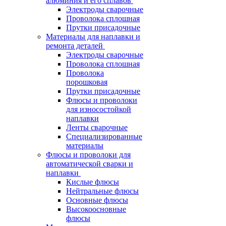
алюминия и его сплавов
Электроды сварочные
Проволока сплошная
Прутки присадочные
Материалы для наплавки и
ремонта деталей
Электроды сварочные
Проволока сплошная
Проволока
порошковая
Прутки присадочные
Флюсы и проволоки
для износостойкой
наплавки
Ленты сварочные
Специализированные
материалы
Флюсы и проволоки для
автоматической сварки и
наплавки
Кислые флюсы
Нейтральные флюсы
Основные флюсы
Высокоосновные
флюсы