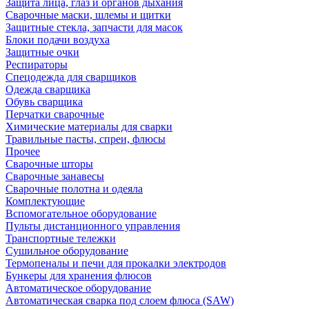
Защита лица, глаз и органов дыхания
Сварочные маски, шлемы и щитки
Защитные стекла, запчасти для масок
Блоки подачи воздуха
Защитные очки
Респираторы
Спецодежда для сварщиков
Одежда сварщика
Обувь сварщика
Перчатки сварочные
Химические материалы для сварки
Травильные пасты, спреи, флюсы
Прочее
Сварочные шторы
Сварочные занавесы
Сварочные полотна и одеяла
Комплектующие
Вспомогательное оборудование
Пульты дистанционного управления
Транспортные тележки
Сушильное оборудование
Термопеналы и печи для прокалки электродов
Бункеры для хранения флюсов
Автоматическое оборудование
Автоматическая сварка под слоем флюса (SAW)