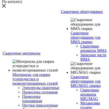
По каталогу
Сварочное оборудование
Сварочное
оборудование для
MMA сварки
Сварочные
аппараты MMA
Сварочные материалы
Запасные части
MMA
Материалы для сварки
Сварочное
углеродистых и
оборудование для
низколегированных сталей
MIG/MAG сварки
Электроды сварочные
Сварочные
Проволока сплошная
аппараты
Проволока
MIG/MAG
порошковая
Механизмы
Прутки присадочные
подачи