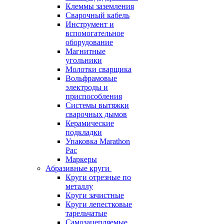
Клеммы заземления
Сварочный кабель
Инструмент и
вспомогательное
оборудование
Магнитные
угольники
Молотки сварщика
Вольфрамовые
электроды и
приспособления
Системы вытяжки
сварочных дымов
Керамические
подкладки
Упаковка Marathon
Pac
Маркеры
Абразивные круги
Круги отрезные по
металлу
Круги зачистные
Круги лепестковые
тарельчатые
Самозацепляемые