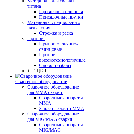
Материалы для сварки
титана
Проволока сплошная
Присадочные прутки
Материалы специального
назначения
Строжка и резка
Припои
Припои оловянно-
свинцовые
Припои
высокотехнологичные
Олово и баббит
+ ЕЩЕ 1
Сварочное оборудование
Сварочное оборудование
для MMA сварки
Сварочные аппараты
MMA
Запасные части MMA
Сварочное оборудование
для MIG/MAG сварки
Сварочные аппараты
MIG/MAG