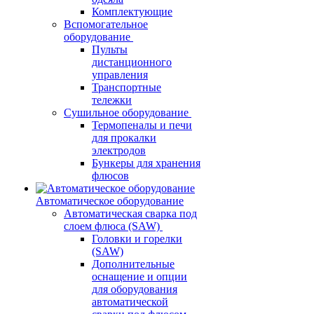
Комплектующие
Вспомогательное
оборудование
Пульты
дистанционного
управления
Транспортные
тележки
Сушильное оборудование
Термопеналы и печи
для прокалки
электродов
Бункеры для хранения
флюсов
Автоматическое оборудование
Автоматическая сварка под
слоем флюса (SAW)
Головки и горелки
(SAW)
Дополнительные
оснащение и опции
для оборудования
автоматической