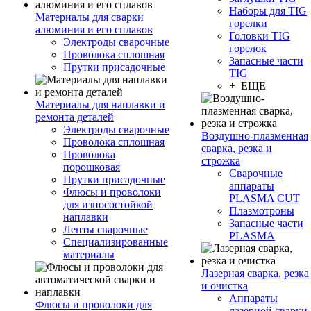
Наборы для TIG
Материалы для сварки
горелки
алюминия и его сплавов
Головки TIG
Электроды сварочные
горелок
Проволока сплошная
Запасные части
Прутки присадочные
TIG
+ ЕЩЕ
Материалы для наплавки и
ремонта деталей
Электроды сварочные
Воздушно-плазменная
Проволока сплошная
сварка, резка и
Проволока
строжка
порошковая
Сварочные
Прутки присадочные
аппараты
Флюсы и проволоки
PLASMA CUT
для износостойкой
Плазмотроны
наплавки
Запасные части
Ленты сварочные
PLASMA
Специализированные
материалы
Лазерная сварка, резка
и очистка
Аппараты
Флюсы и проволоки для
лазерной сварки