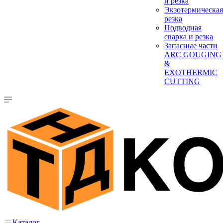
и резка
Экзотермическая
резка
Подводная
сварка и резка
Запасные части
ARC GOUGING
&
EXOTHERMIC
CUTTING
Каталог