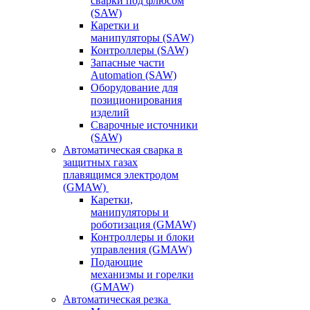
сварки под флюсом
(SAW)
Каретки и
манипуляторы (SAW)
Контроллеры (SAW)
Запасные части
Automation (SAW)
Оборудование для
позиционирования
изделий
Сварочные источники
(SAW)
Автоматическая сварка в
защитных газах
плавящимся электродом
(GMAW)
Каретки,
манипуляторы и
роботизация (GMAW)
Контроллеры и блоки
управления (GMAW)
Подающие
механизмы и горелки
(GMAW)
Автоматическая резка