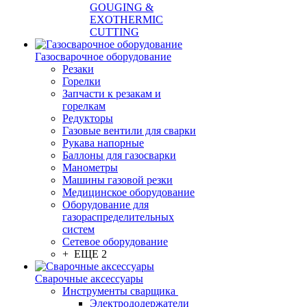
GOUGING &
EXOTHERMIC
CUTTING
Газосварочное оборудование
Резаки
Горелки
Запчасти к резакам и
горелкам
Редукторы
Газовые вентили для сварки
Рукава напорные
Баллоны для газосварки
Манометры
Машины газовой резки
Медицинское оборудование
Оборудование для
газораспределительных
систем
Сетевое оборудование
+ ЕЩЕ 2
Сварочные аксессуары
Инструменты сварщика
Электрододержатели