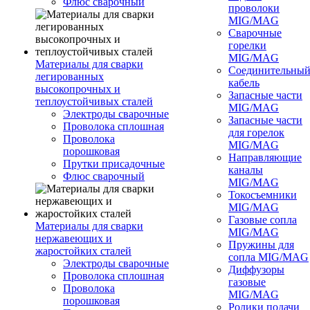
Флюс сварочный
проволоки
MIG/MAG
Сварочные
горелки
MIG/MAG
Материалы для сварки
Соединительны
легированных
кабель
высокопрочных и
Запасные части
теплоустойчивых сталей
MIG/MAG
Электроды сварочные
Запасные части
Проволока сплошная
для горелок
Проволока
MIG/MAG
порошковая
Направляющие
Прутки присадочные
каналы
Флюс сварочный
MIG/MAG
Токосъемники
MIG/MAG
Газовые сопла
Материалы для сварки
MIG/MAG
нержавеющих и
Пружины для
жаростойких сталей
сопла MIG/MAG
Электроды сварочные
Диффузоры
Проволока сплошная
газовые
Проволока
MIG/MAG
порошковая
Ролики подачи