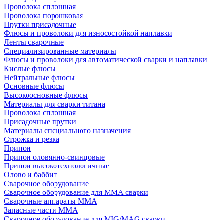
Проволока сплошная
Проволока порошковая
Прутки присадочные
Флюсы и проволоки для износостойкой наплавки
Ленты сварочные
Специализированные материалы
Флюсы и проволоки для автоматической сварки и наплавки
Кислые флюсы
Нейтральные флюсы
Основные флюсы
Высокоосновные флюсы
Материалы для сварки титана
Проволока сплошная
Присадочные прутки
Материалы специального назначения
Строжка и резка
Припои
Припои оловянно-свинцовые
Припои высокотехнологичные
Олово и баббит
Сварочное оборудование
Сварочное оборудование для MMA сварки
Сварочные аппараты MMA
Запасные части MMA
Сварочное оборудование для MIG/MAG сварки