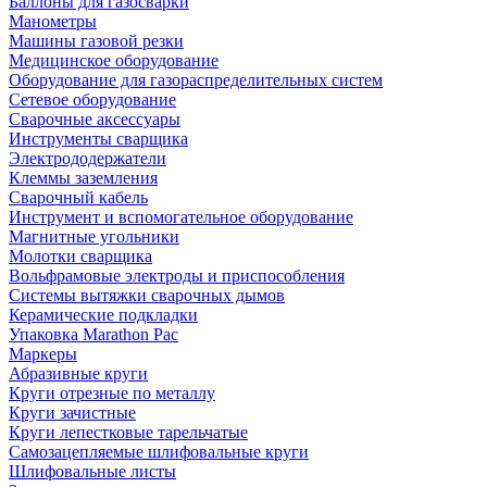
Баллоны для газосварки
Манометры
Машины газовой резки
Медицинское оборудование
Оборудование для газораспределительных систем
Сетевое оборудование
Сварочные аксессуары
Инструменты сварщика
Электрододержатели
Клеммы заземления
Сварочный кабель
Инструмент и вспомогательное оборудование
Магнитные угольники
Молотки сварщика
Вольфрамовые электроды и приспособления
Системы вытяжки сварочных дымов
Керамические подкладки
Упаковка Marathon Pac
Маркеры
Абразивные круги
Круги отрезные по металлу
Круги зачистные
Круги лепестковые тарельчатые
Самозацепляемые шлифовальные круги
Шлифовальные листы