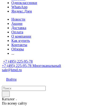
Одноклассники
WhatsApp
Яндекс.Дзен
Новости
Акции
Доставка
Оплата
О компании
Как купить
Контакты
Обзоры
...
+7 (495) 225-95-78
+7 (495) 225-95-78
Многоканальный
sale@ktnd.ru
Войти
Каталог
По всему сайту