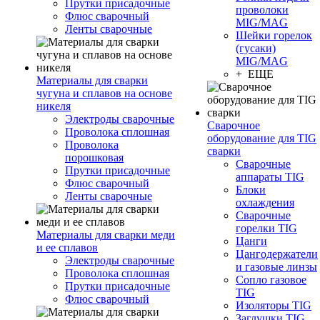
Прутки присадочные
проволоки
Флюс сварочный
MIG/MAG
Ленты сварочные
Шейки горелок
(гусаки)
MIG/MAG
+ ЕЩЕ
Материалы для сварки
чугуна и сплавов на основе
никеля
Электроды сварочные
Сварочное
Проволока сплошная
оборудование для TIG
Проволока
сварки
порошковая
Сварочные
Прутки присадочные
аппараты TIG
Флюс сварочный
Блоки
Ленты сварочные
охлаждения
Сварочные
горелки TIG
Материалы для сварки меди
Цанги
и ее сплавов
Цангодержатели
Электроды сварочные
и газовые линзы
Проволока сплошная
Сопло газовое
Прутки присадочные
TIG
Флюс сварочный
Изоляторы TIG
Заглушки TIG