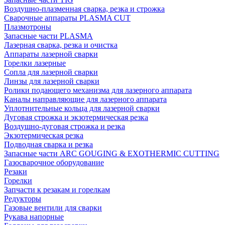
Воздушно-плазменная сварка, резка и строжка
Сварочные аппараты PLASMA CUT
Плазмотроны
Запасные части PLASMA
Лазерная сварка, резка и очистка
Аппараты лазерной сварки
Горелки лазерные
Сопла для лазерной сварки
Линзы для лазерной сварки
Ролики подающего механизма для лазерного аппарата
Каналы направляющие для лазерного аппарата
Уплотнительные кольца для лазерной сварки
Дуговая строжка и экзотермическая резка
Воздушно-дуговая строжка и резка
Экзотермическая резка
Подводная сварка и резка
Запасные части ARC GOUGING & EXOTHERMIC CUTTING
Газосварочное оборудование
Резаки
Горелки
Запчасти к резакам и горелкам
Редукторы
Газовые вентили для сварки
Рукава напорные