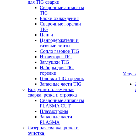
для TIG сварки
Сварочные аппараты
TIG
Блоки охлаждения
Сварочные горелки
TIG
Цанги
Цангодержатели и
газовые линзы
Сопло газовое TIG
Изоляторы TIG
Заглушки TIG
Наборы для TIG
горелки
Услуг
Головки TIG горелок
Запасные части TIG
Воздушно-плазменная
сварка, резка и строжка
Сварочные аппараты
PLASMA CUT
Плазмотроны
Запасные части
PLASMA
Лазерная сварка, резка и
очистка