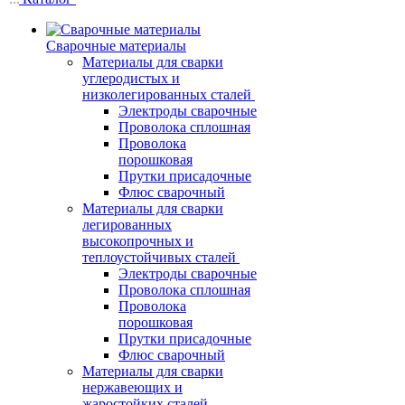
Сварочные материалы
Материалы для сварки
углеродистых и
низколегированных сталей
Электроды сварочные
Проволока сплошная
Проволока
порошковая
Прутки присадочные
Флюс сварочный
Материалы для сварки
легированных
высокопрочных и
теплоустойчивых сталей
Электроды сварочные
Проволока сплошная
Проволока
порошковая
Прутки присадочные
Флюс сварочный
Материалы для сварки
нержавеющих и
жаростойких сталей