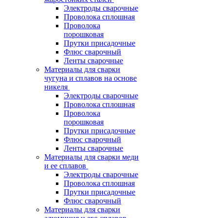
Электроды сварочные
Проволока сплошная
Проволока
порошковая
Прутки присадочные
Флюс сварочный
Ленты сварочные
Материалы для сварки
чугуна и сплавов на основе
никеля
Электроды сварочные
Проволока сплошная
Проволока
порошковая
Прутки присадочные
Флюс сварочный
Ленты сварочные
Материалы для сварки меди
и ее сплавов
Электроды сварочные
Проволока сплошная
Прутки присадочные
Флюс сварочный
Материалы для сварки