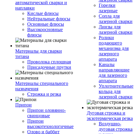
автоматической сварки и
Горелки
наплавки
лазерные
Кислые флюсы
Сопла для
Нейтральные флюсы
лазерной сварки
Основные флюсы
Линзы для
Высокоосновные
лазерной сварки
флюсы
Ролики
подающего
механизма для
Материалы для сварки
лазерного
титана
аппарата
Проволока сплошная
Каналы
Присадочные прутки
направляющие
для лазерного
аппарата
Материалы специального
Уплотнительные
назначения
кольца для
Строжка и резка
лазерной сварки
Припои
Припои оловянно-
Дуговая строжка и
свинцовые
экзотермическая резка
Припои
Воздушно-
высокотехнологичные
дуговая строжка
Олово и баббит