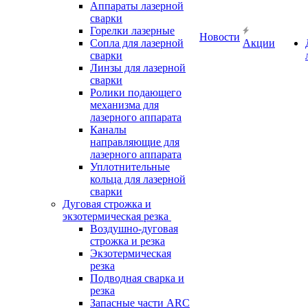
Аппараты лазерной
сварки
Горелки лазерные
Новости
Сопла для лазерной
Акции
сварки
Линзы для лазерной
сварки
Ролики подающего
механизма для
лазерного аппарата
Каналы
направляющие для
лазерного аппарата
Уплотнительные
кольца для лазерной
сварки
Дуговая строжка и
экзотермическая резка
Воздушно-дуговая
строжка и резка
Экзотермическая
резка
Подводная сварка и
резка
Запасные части ARC