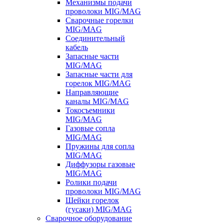
Механизмы подачи
проволоки MIG/MAG
Сварочные горелки
MIG/MAG
Соединительный
кабель
Запасные части
MIG/MAG
Запасные части для
горелок MIG/MAG
Направляющие
каналы MIG/MAG
Токосъемники
MIG/MAG
Газовые сопла
MIG/MAG
Пружины для сопла
MIG/MAG
Диффузоры газовые
MIG/MAG
Ролики подачи
проволоки MIG/MAG
Шейки горелок
(гусаки) MIG/MAG
Сварочное оборудование