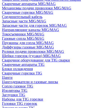
Сварочные аппараты MIG/MAG
Механизмы подачи проволоки MIG/MAG
Сварочные горелки MIG/MAG
Соединительный кабель
Запасные части MIG/MAG
Запасные части для горелок MIG/MAG
Направляющие каналы MIG/MAG
Токосъемники MIG/MAG
Газовые сопла MIG/MAG
Пружины для сопла MIG/MAG
Диффузоры газовые MIG/MAG
Ролики подачи проволоки MIG/MAG
Шейки горелок (гусаки) MIG/MAG
Сварочное оборудование для TIG сварки
Сварочные аппараты TIG
Блоки охлаждения
Сварочные горелки TIG
Цанги
Цангодержатели и газовые линзы
Сопло газовое TIG
Изоляторы TIG
Заглушки TIG
Наборы для TIG горелки
Головки TIG горелок
Запасные части TIG