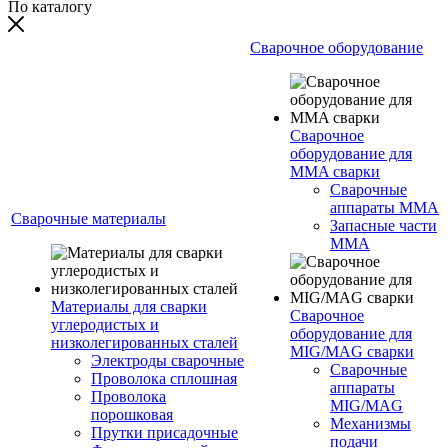
По каталогу
Сварочное оборудование
Сварочное
оборудование для
MMA сварки
Сварочные
аппараты MMA
Сварочные материалы
Запасные части
MMA
Материалы для сварки
Сварочное
углеродистых и
оборудование для
низколегированных сталей
MIG/MAG сварки
Электроды сварочные
Сварочные
Проволока сплошная
аппараты
Проволока
MIG/MAG
порошковая
Механизмы
Прутки присадочные
подачи