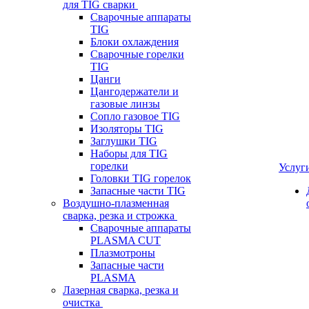
для TIG сварки
Сварочные аппараты
TIG
Блоки охлаждения
Сварочные горелки
TIG
Цанги
Цангодержатели и
газовые линзы
Сопло газовое TIG
Изоляторы TIG
Заглушки TIG
Наборы для TIG
горелки
Услуг
Головки TIG горелок
Запасные части TIG
Воздушно-плазменная
сварка, резка и строжка
Сварочные аппараты
PLASMA CUT
Плазмотроны
Запасные части
PLASMA
Лазерная сварка, резка и
очистка