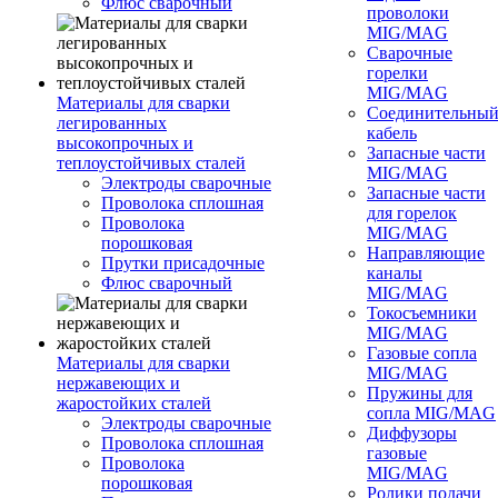
Флюс сварочный
проволоки
MIG/MAG
Сварочные
горелки
MIG/MAG
Материалы для сварки
Соединительны
легированных
кабель
высокопрочных и
Запасные части
теплоустойчивых сталей
MIG/MAG
Электроды сварочные
Запасные части
Проволока сплошная
для горелок
Проволока
MIG/MAG
порошковая
Направляющие
Прутки присадочные
каналы
Флюс сварочный
MIG/MAG
Токосъемники
MIG/MAG
Газовые сопла
Материалы для сварки
MIG/MAG
нержавеющих и
Пружины для
жаростойких сталей
сопла MIG/MAG
Электроды сварочные
Диффузоры
Проволока сплошная
газовые
Проволока
MIG/MAG
порошковая
Ролики подачи