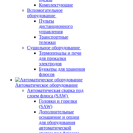
Комплектующие
Вспомогательное
оборудование
Пульты
дистанционного
управления
Транспортные
тележки
Сушильное оборудование
Термопеналы и печи
для прокалки
электродов
Бункеры для хранения
флюсов
Автоматическое оборудование
Автоматическая сварка под
слоем флюса (SAW)
Головки и горелки
(SAW)
Дополнительные
оснащение и опции
для оборудования
автоматической