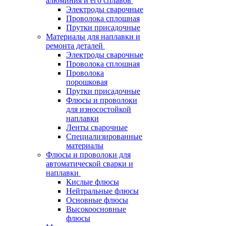
алюминия и его сплавов
Электроды сварочные
Проволока сплошная
Прутки присадочные
Материалы для наплавки и
ремонта деталей
Электроды сварочные
Проволока сплошная
Проволока
порошковая
Прутки присадочные
Флюсы и проволоки
для износостойкой
наплавки
Ленты сварочные
Специализированные
материалы
Флюсы и проволоки для
автоматической сварки и
наплавки
Кислые флюсы
Нейтральные флюсы
Основные флюсы
Высокоосновные
флюсы