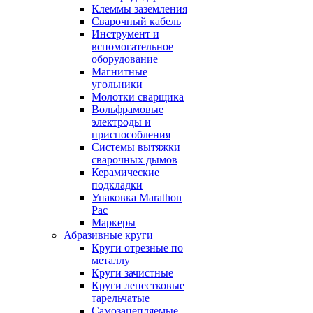
Клеммы заземления
Сварочный кабель
Инструмент и
вспомогательное
оборудование
Магнитные
угольники
Молотки сварщика
Вольфрамовые
электроды и
приспособления
Системы вытяжки
сварочных дымов
Керамические
подкладки
Упаковка Marathon
Pac
Маркеры
Абразивные круги
Круги отрезные по
металлу
Круги зачистные
Круги лепестковые
тарельчатые
Самозацепляемые