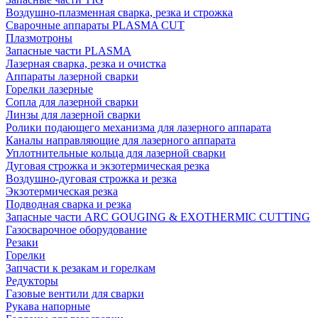
Воздушно-плазменная сварка, резка и строжка
Сварочные аппараты PLASMA CUT
Плазмотроны
Запасные части PLASMA
Лазерная сварка, резка и очистка
Аппараты лазерной сварки
Горелки лазерные
Сопла для лазерной сварки
Линзы для лазерной сварки
Ролики подающего механизма для лазерного аппарата
Каналы направляющие для лазерного аппарата
Уплотнительные кольца для лазерной сварки
Дуговая строжка и экзотермическая резка
Воздушно-дуговая строжка и резка
Экзотермическая резка
Подводная сварка и резка
Запасные части ARC GOUGING & EXOTHERMIC CUTTING
Газосварочное оборудование
Резаки
Горелки
Запчасти к резакам и горелкам
Редукторы
Газовые вентили для сварки
Рукава напорные