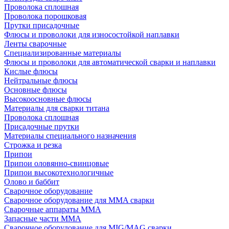
Проволока сплошная
Проволока порошковая
Прутки присадочные
Флюсы и проволоки для износостойкой наплавки
Ленты сварочные
Специализированные материалы
Флюсы и проволоки для автоматической сварки и наплавки
Кислые флюсы
Нейтральные флюсы
Основные флюсы
Высокоосновные флюсы
Материалы для сварки титана
Проволока сплошная
Присадочные прутки
Материалы специального назначения
Строжка и резка
Припои
Припои оловянно-свинцовые
Припои высокотехнологичные
Олово и баббит
Сварочное оборудование
Сварочное оборудование для MMA сварки
Сварочные аппараты MMA
Запасные части MMA
Сварочное оборудование для MIG/MAG сварки