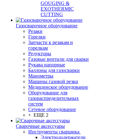
GOUGING &
EXOTHERMIC
CUTTING
Газосварочное оборудование
Резаки
Горелки
Запчасти к резакам и
горелкам
Редукторы
Газовые вентили для сварки
Рукава напорные
Баллоны для газосварки
Манометры
Машины газовой резки
Медицинское оборудование
Оборудование для
газораспределительных
систем
Сетевое оборудование
+ ЕЩЕ 2
Сварочные аксессуары
Инструменты сварщика
Электрододержатели