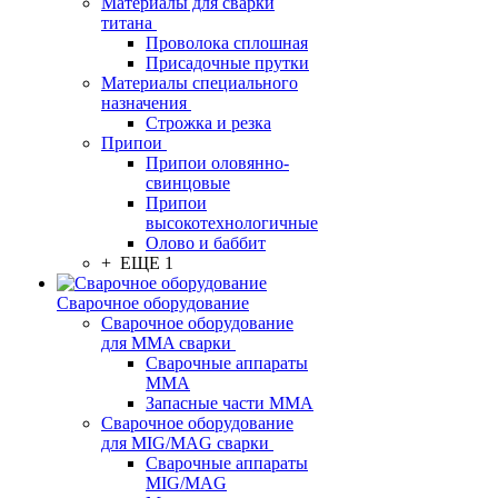
Материалы для сварки
титана
Проволока сплошная
Присадочные прутки
Материалы специального
назначения
Строжка и резка
Припои
Припои оловянно-
свинцовые
Припои
высокотехнологичные
Олово и баббит
+ ЕЩЕ 1
Сварочное оборудование
Сварочное оборудование
для MMA сварки
Сварочные аппараты
MMA
Запасные части MMA
Сварочное оборудование
для MIG/MAG сварки
Сварочные аппараты
MIG/MAG