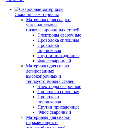
Сварочные материалы
Материалы для сварки
углеродистых и
низколегированных сталей
Электроды сварочные
Проволока сплошная
Проволока
порошковая
Прутки присадочные
Флюс сварочный
Материалы для сварки
легированных
высокопрочных и
теплоустойчивых сталей
Электроды сварочные
Проволока сплошная
Проволока
порошковая
Прутки присадочные
Флюс сварочный
Материалы для сварки
нержавеющих и
жаростойких сталей