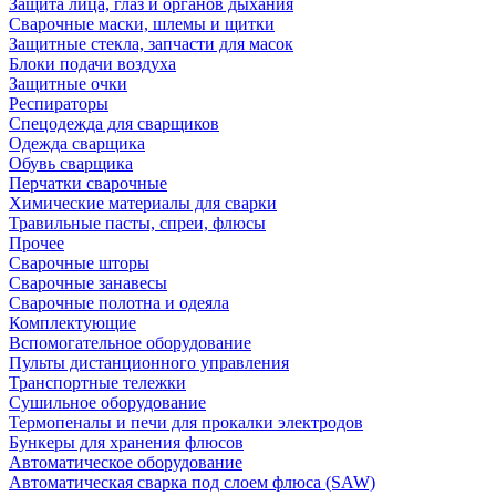
Защита лица, глаз и органов дыхания
Сварочные маски, шлемы и щитки
Защитные стекла, запчасти для масок
Блоки подачи воздуха
Защитные очки
Респираторы
Спецодежда для сварщиков
Одежда сварщика
Обувь сварщика
Перчатки сварочные
Химические материалы для сварки
Травильные пасты, спреи, флюсы
Прочее
Сварочные шторы
Сварочные занавесы
Сварочные полотна и одеяла
Комплектующие
Вспомогательное оборудование
Пульты дистанционного управления
Транспортные тележки
Сушильное оборудование
Термопеналы и печи для прокалки электродов
Бункеры для хранения флюсов
Автоматическое оборудование
Автоматическая сварка под слоем флюса (SAW)