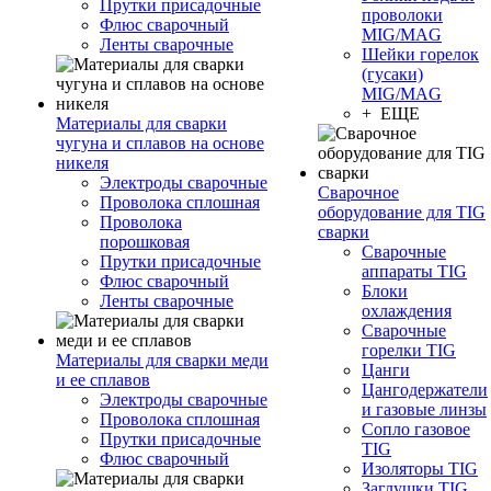
Прутки присадочные
проволоки
Флюс сварочный
MIG/MAG
Ленты сварочные
Шейки горелок
(гусаки)
MIG/MAG
+ ЕЩЕ
Материалы для сварки
чугуна и сплавов на основе
никеля
Электроды сварочные
Сварочное
Проволока сплошная
оборудование для TIG
Проволока
сварки
порошковая
Сварочные
Прутки присадочные
аппараты TIG
Флюс сварочный
Блоки
Ленты сварочные
охлаждения
Сварочные
горелки TIG
Материалы для сварки меди
Цанги
и ее сплавов
Цангодержатели
Электроды сварочные
и газовые линзы
Проволока сплошная
Сопло газовое
Прутки присадочные
TIG
Флюс сварочный
Изоляторы TIG
Заглушки TIG