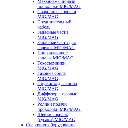
Механизмы подачи
проволоки MIG/MAG
Сварочные горелки
MIG/MAG
Соединительный
кабель
Запасные части
MIG/MAG
Запасные части для
горелок MIG/MAG
Направляющие
каналы MIG/MAG
Токосъемники
MIG/MAG
Газовые сопла
MIG/MAG
Пружины для сопла
MIG/MAG
Диффузоры газовые
MIG/MAG
Ролики подачи
проволоки MIG/MAG
Шейки горелок
(гусаки) MIG/MAG
Сварочное оборудование