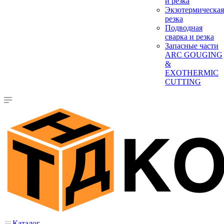
и резка
Экзотермическая
резка
Подводная
сварка и резка
Запасные части
ARC GOUGING
&
EXOTHERMIC
CUTTING
Каталог