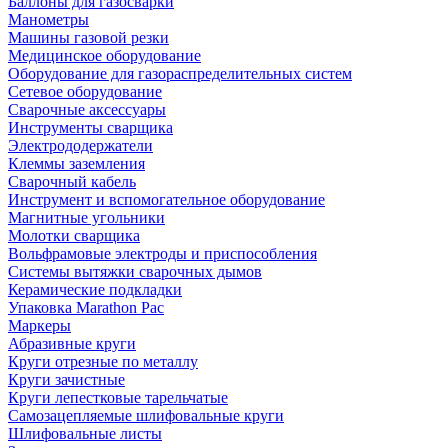
Баллоны для газосварки
Манометры
Машины газовой резки
Медицинское оборудование
Оборудование для газораспределительных систем
Сетевое оборудование
Сварочные аксессуары
Инструменты сварщика
Электрододержатели
Клеммы заземления
Сварочный кабель
Инструмент и вспомогательное оборудование
Магнитные угольники
Молотки сварщика
Вольфрамовые электроды и приспособления
Системы вытяжки сварочных дымов
Керамические подкладки
Упаковка Marathon Pac
Маркеры
Абразивные круги
Круги отрезные по металлу
Круги зачистные
Круги лепестковые тарельчатые
Самозацепляемые шлифовальные круги
Шлифовальные листы