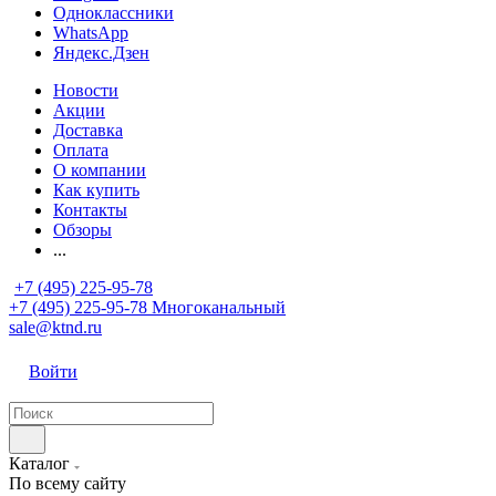
Одноклассники
WhatsApp
Яндекс.Дзен
Новости
Акции
Доставка
Оплата
О компании
Как купить
Контакты
Обзоры
...
+7 (495) 225-95-78
+7 (495) 225-95-78
Многоканальный
sale@ktnd.ru
Войти
Каталог
По всему сайту