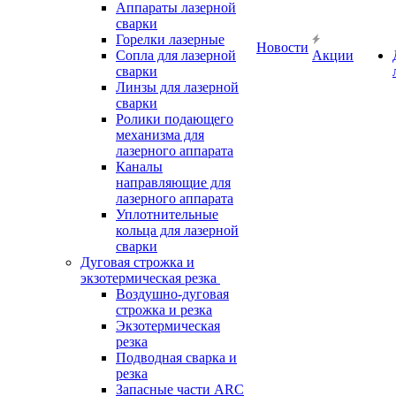
Аппараты лазерной
сварки
Горелки лазерные
Новости
Сопла для лазерной
Акции
сварки
Линзы для лазерной
сварки
Ролики подающего
механизма для
лазерного аппарата
Каналы
направляющие для
лазерного аппарата
Уплотнительные
кольца для лазерной
сварки
Дуговая строжка и
экзотермическая резка
Воздушно-дуговая
строжка и резка
Экзотермическая
резка
Подводная сварка и
резка
Запасные части ARC