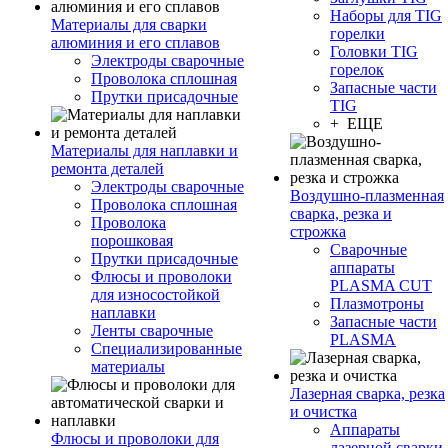
Наборы для TIG
Материалы для сварки
горелки
алюминия и его сплавов
Головки TIG
Электроды сварочные
горелок
Проволока сплошная
Запасные части
Прутки присадочные
TIG
+ ЕЩЕ
Материалы для наплавки и
ремонта деталей
Электроды сварочные
Воздушно-плазменная
Проволока сплошная
сварка, резка и
Проволока
строжка
порошковая
Сварочные
Прутки присадочные
аппараты
Флюсы и проволоки
PLASMA CUT
для износостойкой
Плазмотроны
наплавки
Запасные части
Ленты сварочные
PLASMA
Специализированные
материалы
Лазерная сварка, резка
и очистка
Аппараты
Флюсы и проволоки для
лазерной сварки