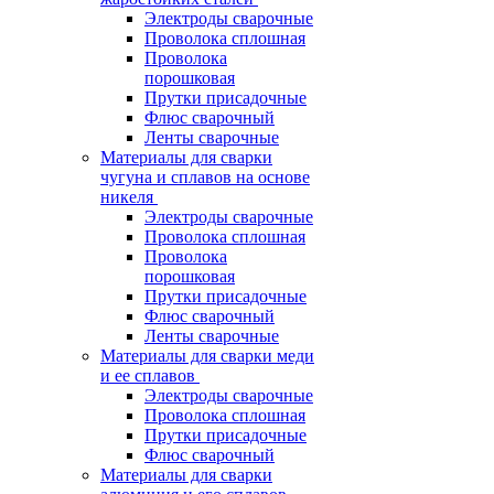
Электроды сварочные
Проволока сплошная
Проволока
порошковая
Прутки присадочные
Флюс сварочный
Ленты сварочные
Материалы для сварки
чугуна и сплавов на основе
никеля
Электроды сварочные
Проволока сплошная
Проволока
порошковая
Прутки присадочные
Флюс сварочный
Ленты сварочные
Материалы для сварки меди
и ее сплавов
Электроды сварочные
Проволока сплошная
Прутки присадочные
Флюс сварочный
Материалы для сварки