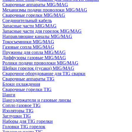
Сварочные аппараты MIG/MAG
Механизмы подачи проволоки MIG/MAG
Сварочные горелки MIG/MAG
Соединительный кабель
Запасные части MIG/MAG
Запасные части для горелок MIG/MAG
Направляющие каналы MIG/MAG
Токосъемники MIG/MAG
Газовые сопла MIG/MAG
Пружины для сопла MIG/MAG
Диффузоры газовые MIG/MAG
Ролики подачи проволоки MIG/MAG
Шейки горелок (гусаки) MIG/MAG
Сварочное оборудование для TIG сварки
Сварочные аппараты TIG
Блоки охлаждения
Сварочные горелки TIG
Цанги
Цангодержатели и газовые линзы
Сопло газовое TIG
Изоляторы TIG
Заглушки TIG
Наборы для TIG горелки
Головки TIG горелок
Запасные части TIG