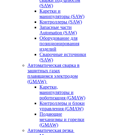
сварки под флюсом
(SAW)
Каретки и
манипуляторы (SAW)
Контроллеры (SAW)
Запасные части
Automation (SAW)
Оборудование для
позиционирования
изделий
Сварочные источники
(SAW)
Автоматическая сварка в
защитных газах
плавящимся электродом
(GMAW)
Каретки,
манипуляторы и
роботизация (GMAW)
Контроллеры и блоки
управления (GMAW)
Подающие
механизмы и горелки
(GMAW)
Автоматическая резка