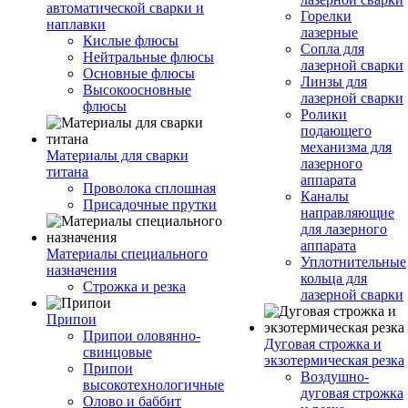
автоматической сварки и
Горелки
наплавки
лазерные
Кислые флюсы
Сопла для
Нейтральные флюсы
лазерной сварки
Основные флюсы
Линзы для
Высокоосновные
лазерной сварки
флюсы
Ролики
подающего
механизма для
Материалы для сварки
лазерного
титана
аппарата
Проволока сплошная
Каналы
Присадочные прутки
направляющие
для лазерного
аппарата
Материалы специального
Уплотнительные
назначения
кольца для
Строжка и резка
лазерной сварки
Припои
Припои оловянно-
Дуговая строжка и
свинцовые
экзотермическая резка
Припои
Воздушно-
высокотехнологичные
дуговая строжка
Олово и баббит