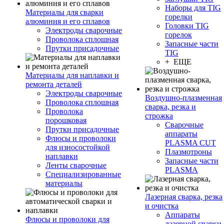
Наборы для TIG
Материалы для сварки
горелки
алюминия и его сплавов
Головки TIG
Электроды сварочные
горелок
Проволока сплошная
Запасные части
Прутки присадочные
TIG
+ ЕЩЕ
Материалы для наплавки и
ремонта деталей
Электроды сварочные
Воздушно-плазменная
Проволока сплошная
сварка, резка и
Проволока
строжка
порошковая
Сварочные
Прутки присадочные
аппараты
Флюсы и проволоки
PLASMA CUT
для износостойкой
Плазмотроны
наплавки
Запасные части
Ленты сварочные
PLASMA
Специализированные
материалы
Лазерная сварка, резка
и очистка
Аппараты
Флюсы и проволоки для
лазерной сварки