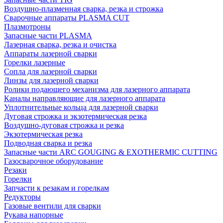
Воздушно-плазменная сварка, резка и строжка
Сварочные аппараты PLASMA CUT
Плазмотроны
Запасные части PLASMA
Лазерная сварка, резка и очистка
Аппараты лазерной сварки
Горелки лазерные
Сопла для лазерной сварки
Линзы для лазерной сварки
Ролики подающего механизма для лазерного аппарата
Каналы направляющие для лазерного аппарата
Уплотнительные кольца для лазерной сварки
Дуговая строжка и экзотермическая резка
Воздушно-дуговая строжка и резка
Экзотермическая резка
Подводная сварка и резка
Запасные части ARC GOUGING & EXOTHERMIC CUTTING
Газосварочное оборудование
Резаки
Горелки
Запчасти к резакам и горелкам
Редукторы
Газовые вентили для сварки
Рукава напорные