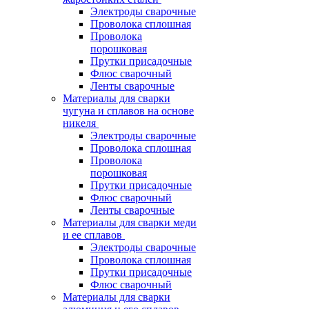
Электроды сварочные
Проволока сплошная
Проволока
порошковая
Прутки присадочные
Флюс сварочный
Ленты сварочные
Материалы для сварки
чугуна и сплавов на основе
никеля
Электроды сварочные
Проволока сплошная
Проволока
порошковая
Прутки присадочные
Флюс сварочный
Ленты сварочные
Материалы для сварки меди
и ее сплавов
Электроды сварочные
Проволока сплошная
Прутки присадочные
Флюс сварочный
Материалы для сварки