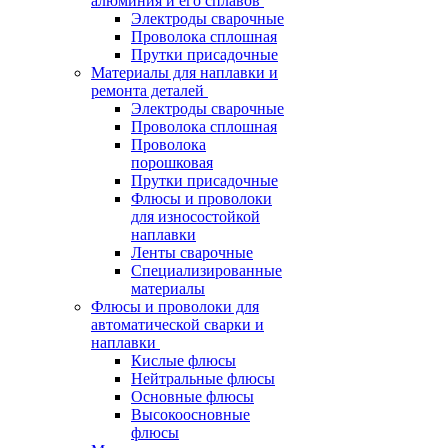
алюминия и его сплавов
Электроды сварочные
Проволока сплошная
Прутки присадочные
Материалы для наплавки и
ремонта деталей
Электроды сварочные
Проволока сплошная
Проволока
порошковая
Прутки присадочные
Флюсы и проволоки
для износостойкой
наплавки
Ленты сварочные
Специализированные
материалы
Флюсы и проволоки для
автоматической сварки и
наплавки
Кислые флюсы
Нейтральные флюсы
Основные флюсы
Высокоосновные
флюсы