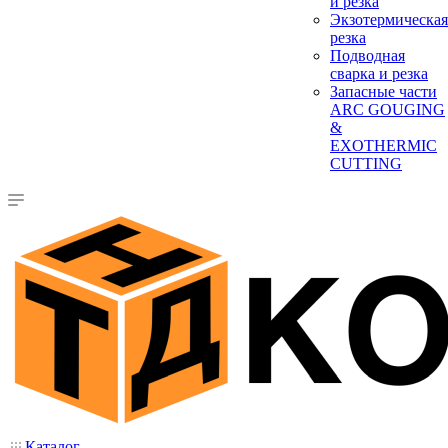
и резка
Экзотермическая
резка
Подводная
сварка и резка
Запасные части
ARC GOUGING
&
EXOTHERMIC
CUTTING
Каталог