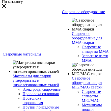
По каталогу
Сварочное оборудование
Сварочное
оборудование для
MMA сварки
Сварочные
аппараты MMA
Сварочные материалы
Запасные части
MMA
Материалы для сварки
Сварочное
углеродистых и
оборудование для
низколегированных сталей
MIG/MAG сварки
Электроды сварочные
Сварочные
Проволока сплошная
аппараты
Проволока
MIG/MAG
порошковая
Механизмы
Прутки присадочные
подачи