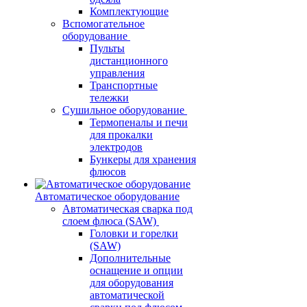
Комплектующие
Вспомогательное
оборудование
Пульты
дистанционного
управления
Транспортные
тележки
Сушильное оборудование
Термопеналы и печи
для прокалки
электродов
Бункеры для хранения
флюсов
Автоматическое оборудование
Автоматическая сварка под
слоем флюса (SAW)
Головки и горелки
(SAW)
Дополнительные
оснащение и опции
для оборудования
автоматической