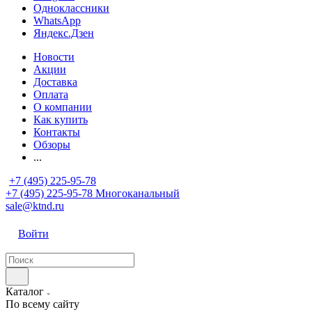
Одноклассники
WhatsApp
Яндекс.Дзен
Новости
Акции
Доставка
Оплата
О компании
Как купить
Контакты
Обзоры
...
+7 (495) 225-95-78
+7 (495) 225-95-78
Многоканальный
sale@ktnd.ru
Войти
Каталог
По всему сайту