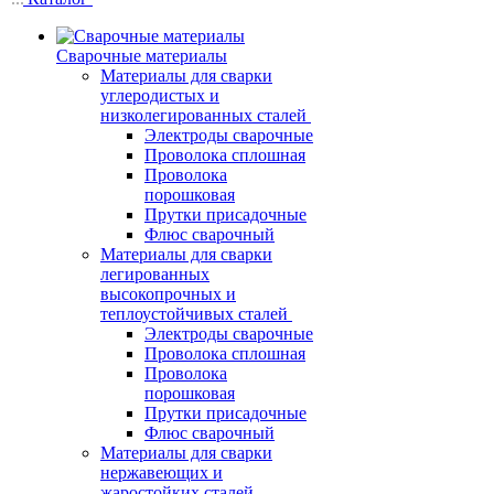
Сварочные материалы
Материалы для сварки
углеродистых и
низколегированных сталей
Электроды сварочные
Проволока сплошная
Проволока
порошковая
Прутки присадочные
Флюс сварочный
Материалы для сварки
легированных
высокопрочных и
теплоустойчивых сталей
Электроды сварочные
Проволока сплошная
Проволока
порошковая
Прутки присадочные
Флюс сварочный
Материалы для сварки
нержавеющих и
жаростойких сталей