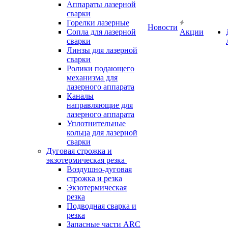
Аппараты лазерной
сварки
Горелки лазерные
Новости
Сопла для лазерной
Акции
сварки
Линзы для лазерной
сварки
Ролики подающего
механизма для
лазерного аппарата
Каналы
направляющие для
лазерного аппарата
Уплотнительные
кольца для лазерной
сварки
Дуговая строжка и
экзотермическая резка
Воздушно-дуговая
строжка и резка
Экзотермическая
резка
Подводная сварка и
резка
Запасные части ARC