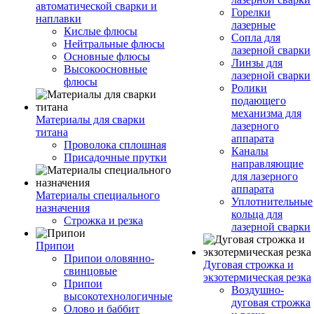
автоматической сварки и
Горелки
наплавки
лазерные
Кислые флюсы
Сопла для
Нейтральные флюсы
лазерной сварки
Основные флюсы
Линзы для
Высокоосновные
лазерной сварки
флюсы
Ролики
подающего
механизма для
Материалы для сварки
лазерного
титана
аппарата
Проволока сплошная
Каналы
Присадочные прутки
направляющие
для лазерного
аппарата
Материалы специального
Уплотнительные
назначения
кольца для
Строжка и резка
лазерной сварки
Припои
Припои оловянно-
Дуговая строжка и
свинцовые
экзотермическая резка
Припои
Воздушно-
высокотехнологичные
дуговая строжка
Олово и баббит