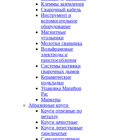
Клеммы заземления
Сварочный кабель
Инструмент и
вспомогательное
оборудование
Магнитные
угольники
Молотки сварщика
Вольфрамовые
электроды и
приспособления
Системы вытяжки
сварочных дымов
Керамические
подкладки
Упаковка Marathon
Pac
Маркеры
Абразивные круги
Круги отрезные по
металлу
Круги зачистные
Круги лепестковые
тарельчатые
Самозацепляемые