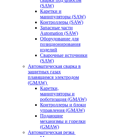
сварки под флюсом
(SAW)
Каретки и
манипуляторы (SAW)
Контроллеры (SAW)
Запасные части
Automation (SAW)
Оборудование для
позиционирования
изделий
Сварочные источники
(SAW)
Автоматическая сварка в
защитных газах
плавящимся электродом
(GMAW)
Каретки,
манипуляторы и
роботизация (GMAW)
Контроллеры и блоки
управления (GMAW)
Подающие
механизмы и горелки
(GMAW)
Автоматическая резка