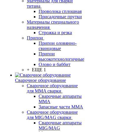
Материалы для сварки
титана
Проволока сплошная
Присадочные прутки
Материалы специального
назначения
Строжка и резка
Припои
Припои оловянно-
свинцовые
Припои
высокотехнологичные
Олово и баббит
+ ЕЩЕ 1
Сварочное оборудование
Сварочное оборудование
для MMA сварки
Сварочные аппараты
MMA
Запасные части MMA
Сварочное оборудование
для MIG/MAG сварки
Сварочные аппараты
MIG/MAG