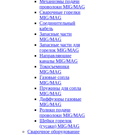
Механизмы подачи
проволоки MIG/MAG
Сварочные горелки
MIG/MAG
Соединительный
кабель
Запасные части
MIG/MAG
Запасные части для
горелок MIG/MAG
Направляющие
каналы MIG/MAG
Токосъемники
MIG/MAG
Газовые сопла
MIG/MAG
Пружины для сопла
MIG/MAG
Диффузоры газовые
MIG/MAG
Ролики подачи
проволоки MIG/MAG
Шейки горелок
(гусаки) MIG/MAG
Сварочное оборудование