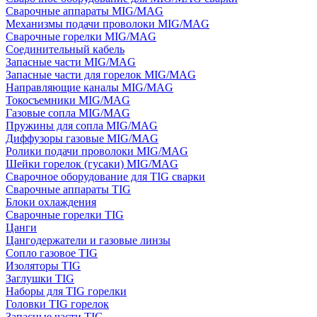
Сварочные аппараты MIG/MAG
Механизмы подачи проволоки MIG/MAG
Сварочные горелки MIG/MAG
Соединительный кабель
Запасные части MIG/MAG
Запасные части для горелок MIG/MAG
Направляющие каналы MIG/MAG
Токосъемники MIG/MAG
Газовые сопла MIG/MAG
Пружины для сопла MIG/MAG
Диффузоры газовые MIG/MAG
Ролики подачи проволоки MIG/MAG
Шейки горелок (гусаки) MIG/MAG
Сварочное оборудование для TIG сварки
Сварочные аппараты TIG
Блоки охлаждения
Сварочные горелки TIG
Цанги
Цангодержатели и газовые линзы
Сопло газовое TIG
Изоляторы TIG
Заглушки TIG
Наборы для TIG горелки
Головки TIG горелок
Запасные части TIG