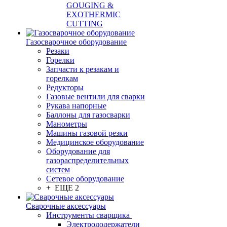
GOUGING &
EXOTHERMIC
CUTTING
Газосварочное оборудование
Резаки
Горелки
Запчасти к резакам и
горелкам
Редукторы
Газовые вентили для сварки
Рукава напорные
Баллоны для газосварки
Манометры
Машины газовой резки
Медицинское оборудование
Оборудование для
газораспределительных
систем
Сетевое оборудование
+ ЕЩЕ 2
Сварочные аксессуары
Инструменты сварщика
Электрододержатели