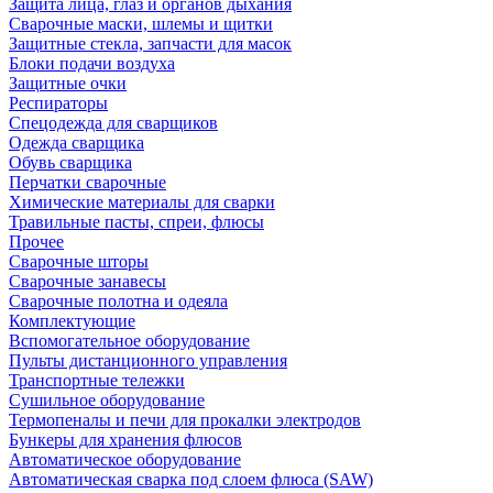
Защита лица, глаз и органов дыхания
Сварочные маски, шлемы и щитки
Защитные стекла, запчасти для масок
Блоки подачи воздуха
Защитные очки
Респираторы
Спецодежда для сварщиков
Одежда сварщика
Обувь сварщика
Перчатки сварочные
Химические материалы для сварки
Травильные пасты, спреи, флюсы
Прочее
Сварочные шторы
Сварочные занавесы
Сварочные полотна и одеяла
Комплектующие
Вспомогательное оборудование
Пульты дистанционного управления
Транспортные тележки
Сушильное оборудование
Термопеналы и печи для прокалки электродов
Бункеры для хранения флюсов
Автоматическое оборудование
Автоматическая сварка под слоем флюса (SAW)