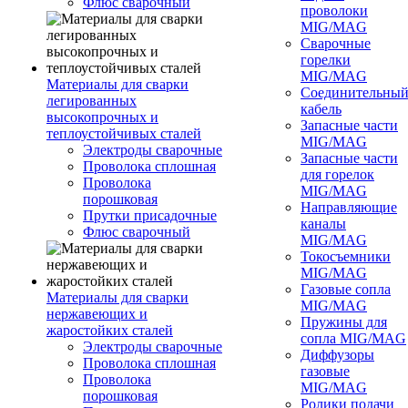
Флюс сварочный
проволоки
MIG/MAG
Сварочные
горелки
MIG/MAG
Материалы для сварки
Соединительны
легированных
кабель
высокопрочных и
Запасные части
теплоустойчивых сталей
MIG/MAG
Электроды сварочные
Запасные части
Проволока сплошная
для горелок
Проволока
MIG/MAG
порошковая
Направляющие
Прутки присадочные
каналы
Флюс сварочный
MIG/MAG
Токосъемники
MIG/MAG
Газовые сопла
Материалы для сварки
MIG/MAG
нержавеющих и
Пружины для
жаростойких сталей
сопла MIG/MAG
Электроды сварочные
Диффузоры
Проволока сплошная
газовые
Проволока
MIG/MAG
порошковая
Ролики подачи