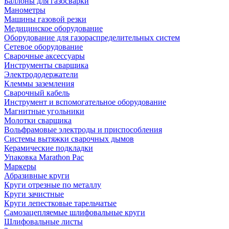
Баллоны для газосварки
Манометры
Машины газовой резки
Медицинское оборудование
Оборудование для газораспределительных систем
Сетевое оборудование
Сварочные аксессуары
Инструменты сварщика
Электрододержатели
Клеммы заземления
Сварочный кабель
Инструмент и вспомогательное оборудование
Магнитные угольники
Молотки сварщика
Вольфрамовые электроды и приспособления
Системы вытяжки сварочных дымов
Керамические подкладки
Упаковка Marathon Pac
Маркеры
Абразивные круги
Круги отрезные по металлу
Круги зачистные
Круги лепестковые тарельчатые
Самозацепляемые шлифовальные круги
Шлифовальные листы