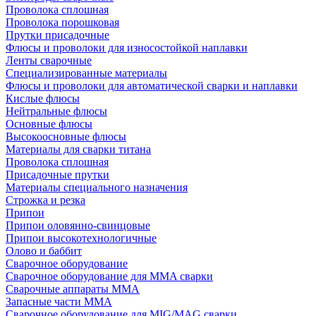
Проволока сплошная
Проволока порошковая
Прутки присадочные
Флюсы и проволоки для износостойкой наплавки
Ленты сварочные
Специализированные материалы
Флюсы и проволоки для автоматической сварки и наплавки
Кислые флюсы
Нейтральные флюсы
Основные флюсы
Высокоосновные флюсы
Материалы для сварки титана
Проволока сплошная
Присадочные прутки
Материалы специального назначения
Строжка и резка
Припои
Припои оловянно-свинцовые
Припои высокотехнологичные
Олово и баббит
Сварочное оборудование
Сварочное оборудование для MMA сварки
Сварочные аппараты MMA
Запасные части MMA
Сварочное оборудование для MIG/MAG сварки