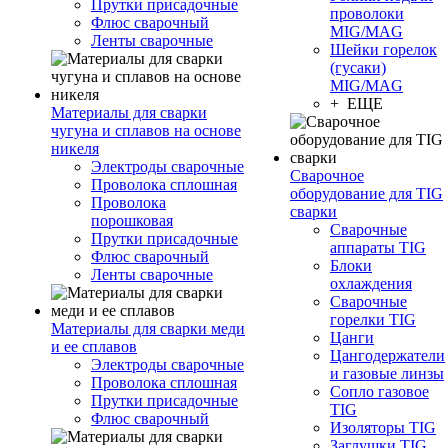
Прутки присадочные
проволоки
Флюс сварочный
MIG/MAG
Ленты сварочные
Шейки горелок
(гусаки)
MIG/MAG
+ ЕЩЕ
Материалы для сварки
чугуна и сплавов на основе
никеля
Электроды сварочные
Сварочное
Проволока сплошная
оборудование для TIG
Проволока
сварки
порошковая
Сварочные
Прутки присадочные
аппараты TIG
Флюс сварочный
Блоки
Ленты сварочные
охлаждения
Сварочные
горелки TIG
Материалы для сварки меди
Цанги
и ее сплавов
Цангодержатели
Электроды сварочные
и газовые линзы
Проволока сплошная
Сопло газовое
Прутки присадочные
TIG
Флюс сварочный
Изоляторы TIG
Заглушки TIG