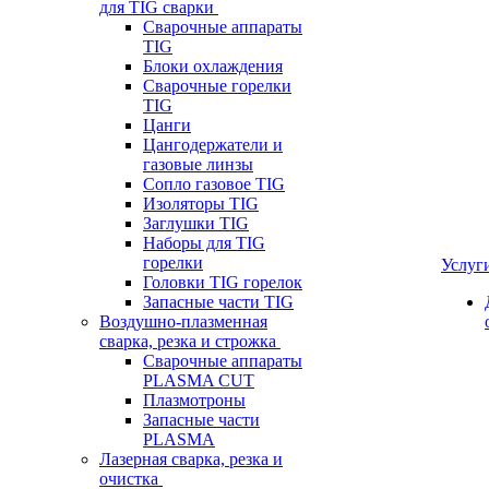
для TIG сварки
Сварочные аппараты
TIG
Блоки охлаждения
Сварочные горелки
TIG
Цанги
Цангодержатели и
газовые линзы
Сопло газовое TIG
Изоляторы TIG
Заглушки TIG
Наборы для TIG
горелки
Услуг
Головки TIG горелок
Запасные части TIG
Воздушно-плазменная
сварка, резка и строжка
Сварочные аппараты
PLASMA CUT
Плазмотроны
Запасные части
PLASMA
Лазерная сварка, резка и
очистка