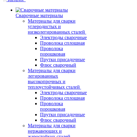
Сварочные материалы
Материалы для сварки
углеродистых и
низколегированных сталей
Электроды сварочные
Проволока сплошная
Проволока
порошковая
Прутки присадочные
Флюс сварочный
Материалы для сварки
легированных
высокопрочных и
теплоустойчивых сталей
Электроды сварочные
Проволока сплошная
Проволока
порошковая
Прутки присадочные
Флюс сварочный
Материалы для сварки
нержавеющих и
жаростойких сталей