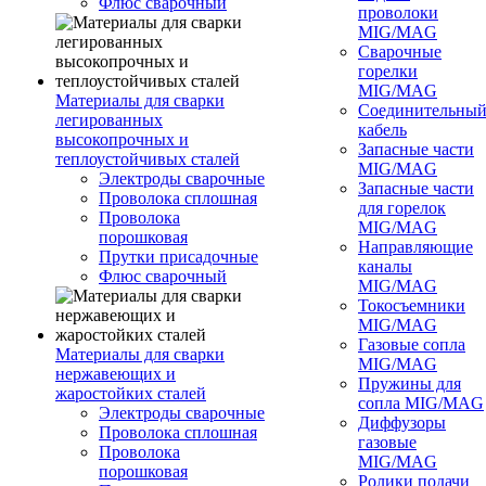
Флюс сварочный
проволоки
MIG/MAG
Сварочные
горелки
MIG/MAG
Материалы для сварки
Соединительны
легированных
кабель
высокопрочных и
Запасные части
теплоустойчивых сталей
MIG/MAG
Электроды сварочные
Запасные части
Проволока сплошная
для горелок
Проволока
MIG/MAG
порошковая
Направляющие
Прутки присадочные
каналы
Флюс сварочный
MIG/MAG
Токосъемники
MIG/MAG
Газовые сопла
Материалы для сварки
MIG/MAG
нержавеющих и
Пружины для
жаростойких сталей
сопла MIG/MAG
Электроды сварочные
Диффузоры
Проволока сплошная
газовые
Проволока
MIG/MAG
порошковая
Ролики подачи