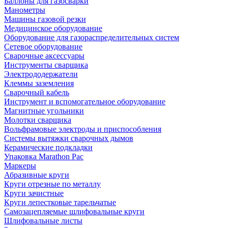
Баллоны для газосварки
Манометры
Машины газовой резки
Медицинское оборудование
Оборудование для газораспределительных систем
Сетевое оборудование
Сварочные аксессуары
Инструменты сварщика
Электрододержатели
Клеммы заземления
Сварочный кабель
Инструмент и вспомогательное оборудование
Магнитные угольники
Молотки сварщика
Вольфрамовые электроды и приспособления
Системы вытяжки сварочных дымов
Керамические подкладки
Упаковка Marathon Pac
Маркеры
Абразивные круги
Круги отрезные по металлу
Круги зачистные
Круги лепестковые тарельчатые
Самозацепляемые шлифовальные круги
Шлифовальные листы