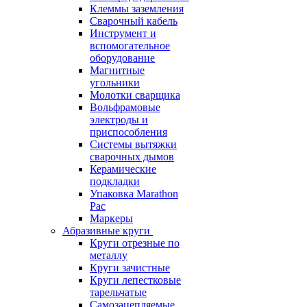
Клеммы заземления
Сварочный кабель
Инструмент и
вспомогательное
оборудование
Магнитные
угольники
Молотки сварщика
Вольфрамовые
электроды и
приспособления
Системы вытяжки
сварочных дымов
Керамические
подкладки
Упаковка Marathon
Pac
Маркеры
Абразивные круги
Круги отрезные по
металлу
Круги зачистные
Круги лепестковые
тарельчатые
Самозацепляемые