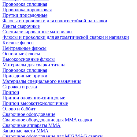
Проволока сплошная
Проволока порошковая
Прутки присадочные
Флюсы и проволоки для износостойкой наплавки
Ленты сварочные
Специализированные материалы
Флюсы и проволоки для автоматической сварки и наплавки
Кислые флюсы
Нейтральные флюсы
Основные флюсы
Высокоосновные флюсы
Материалы для сварки титана
Проволока сплошная
Присадочные прутки
Материалы специального назначения
Строжка и резка
Припои
Припои оловянно-свинцовые
Припои высокотехнологичные
Олово и баббит
Сварочное оборудование
Сварочное оборудование для MMA сварки
Сварочные аппараты MMA
Запасные части MMA
Сварочное оборудование для MIG/MAG сварки