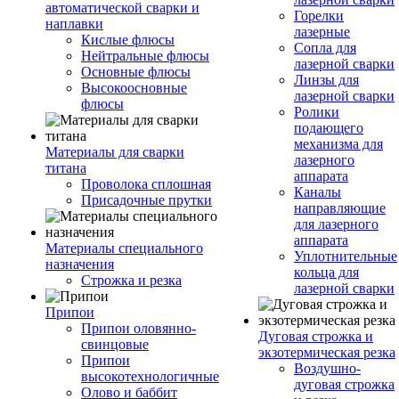
автоматической сварки и
Горелки
наплавки
лазерные
Кислые флюсы
Сопла для
Нейтральные флюсы
лазерной сварки
Основные флюсы
Линзы для
Высокоосновные
лазерной сварки
флюсы
Ролики
подающего
механизма для
Материалы для сварки
лазерного
титана
аппарата
Проволока сплошная
Каналы
Присадочные прутки
направляющие
для лазерного
аппарата
Материалы специального
Уплотнительные
назначения
кольца для
Строжка и резка
лазерной сварки
Припои
Припои оловянно-
Дуговая строжка и
свинцовые
экзотермическая резка
Припои
Воздушно-
высокотехнологичные
дуговая строжка
Олово и баббит