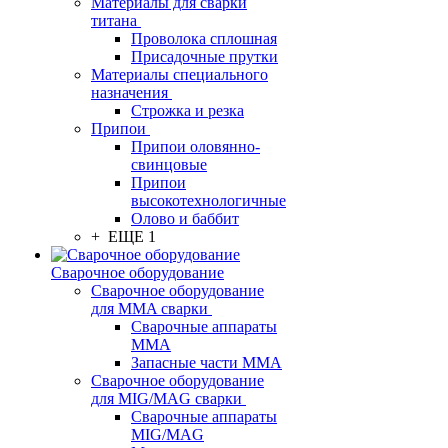
Материалы для сварки
титана
Проволока сплошная
Присадочные прутки
Материалы специального
назначения
Строжка и резка
Припои
Припои оловянно-
свинцовые
Припои
высокотехнологичные
Олово и баббит
+ ЕЩЕ 1
Сварочное оборудование
Сварочное оборудование
для MMA сварки
Сварочные аппараты
MMA
Запасные части MMA
Сварочное оборудование
для MIG/MAG сварки
Сварочные аппараты
MIG/MAG