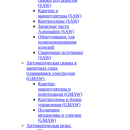
сварки под флюсом
(SAW)
Каретки и
манипуляторы (SAW)
Контроллеры (SAW)
Запасные части
Automation (SAW)
Оборудование для
позиционирования
изделий
Сварочные источники
(SAW)
Автоматическая сварка в
защитных газах
плавящимся электродом
(GMAW)
Каретки,
манипуляторы и
роботизация (GMAW)
Контроллеры и блоки
управления (GMAW)
Подающие
механизмы и горелки
(GMAW)
Автоматическая резка