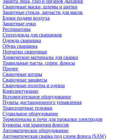
Защита лица, глаз и органов дыхания
Сварочные маски, шлемы и щитки
Защитные стекла, запчасти для масок
Блоки подачи воздуха
Защитные очки
Респираторы
Спецодежда для сварщиков
Одежда сварщика
Обувь сварщика
Перчатки сварочные
Химические материалы для сварки
Травильные пасты, спреи, флюсы
Прочее
Сварочные шторы
Сварочные занавесы
Сварочные полотна и одеяла
Комплектующие
Вспомогательное оборудование
Пульты дистанционного управления
Транспортные тележки
Сушильное оборудование
Термопеналы и печи для прокалки электродов
Бункеры для хранения флюсов
Автоматическое оборудование
Автоматическая сварка под слоем флюса (SAW)