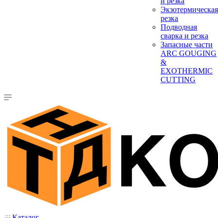
и резка
Экзотермическая
резка
Подводная
сварка и резка
Запасные части
ARC GOUGING
&
EXOTHERMIC
CUTTING
Каталог