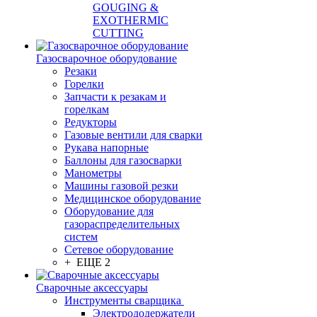
GOUGING &
EXOTHERMIC
CUTTING
Газосварочное оборудование
Резаки
Горелки
Запчасти к резакам и
горелкам
Редукторы
Газовые вентили для сварки
Рукава напорные
Баллоны для газосварки
Манометры
Машины газовой резки
Медицинское оборудование
Оборудование для
газораспределительных
систем
Сетевое оборудование
+ ЕЩЕ 2
Сварочные аксессуары
Инструменты сварщика
Электрододержатели