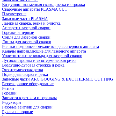
Воздушно-плазменная сварка, резка и строжка
Сварочные аппараты PLASMA CUT
Плазмотроны
Запасные части PLASMA
Лазерная сварка, резка и очистка
Аппараты лазерной сварки
Горелки лазерные
Сопла для лазерной сварки
Линзы для лазерной сварки
Ролики подающего механизма для лазерного аппарата
Каналы направляющие для лазерного аппарата
Уплотнительные кольца для лазерной сварки
Дуговая строжка и экзотермическая резка
Воздушно-дуговая строжка и резка
Экзотермическая резка
Подводная сварка и резка
Запасные части ARC GOUGING & EXOTHERMIC CUTTING
Газосварочное оборудование
Резаки
Горелки
Запчасти к резакам и горелкам
Редукторы
Газовые вентили для сварки
Рукава напорные