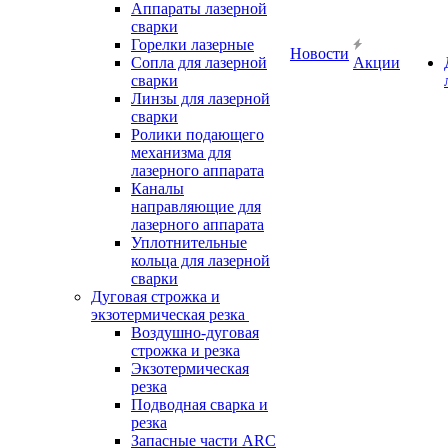
Аппараты лазерной
сварки
Горелки лазерные
Новости
Сопла для лазерной
Акции
сварки
Линзы для лазерной
сварки
Ролики подающего
механизма для
лазерного аппарата
Каналы
направляющие для
лазерного аппарата
Уплотнительные
кольца для лазерной
сварки
Дуговая строжка и
экзотермическая резка
Воздушно-дуговая
строжка и резка
Экзотермическая
резка
Подводная сварка и
резка
Запасные части ARC