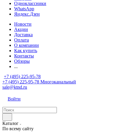
Одноклассники
WhatsApp
Яндекс.Дзен
Новости
Акции
Доставка
Оплата
О компании
Как купить
Контакты
Обзоры
...
+7 (495) 225-95-78
+7 (495) 225-95-78
Многоканальный
sale@ktnd.ru
Войти
Каталог
По всему сайту