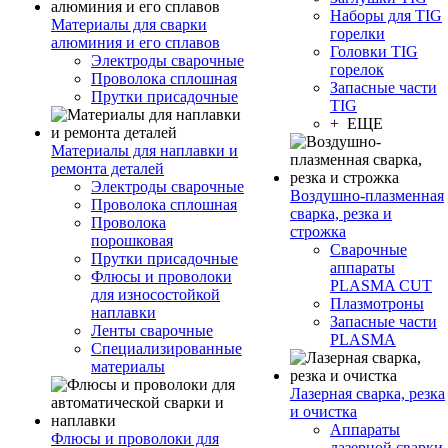
Наборы для TIG
Материалы для сварки
горелки
алюминия и его сплавов
Головки TIG
Электроды сварочные
горелок
Проволока сплошная
Запасные части
Прутки присадочные
TIG
+ ЕЩЕ
Материалы для наплавки и
ремонта деталей
Электроды сварочные
Воздушно-плазменная
Проволока сплошная
сварка, резка и
Проволока
строжка
порошковая
Сварочные
Прутки присадочные
аппараты
Флюсы и проволоки
PLASMA CUT
для износостойкой
Плазмотроны
наплавки
Запасные части
Ленты сварочные
PLASMA
Специализированные
материалы
Лазерная сварка, резка
и очистка
Аппараты
Флюсы и проволоки для
лазерной сварки