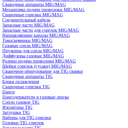
Сварочные аппараты MIG/MAG
Механизмы подачи проволоки MIG/MAG
Сварочные горелки MIG/MAG
Соединительный кабель
Запасные части MIG/MAG
Запасные части для горелок MIG/MAG
Направляющие каналы MIG/MAG
Токосъемники MIG/MAG
Газовые сопла MIG/MAG
Пружины для сопла MIG/MAG
Диффузоры газовые MIG/MAG
Ролики подачи проволоки MIG/MAG
Шейки горелок (гусаки) MIG/MAG
Сварочное оборудование для TIG сварки
Сварочные аппараты TIG
Блоки охлаждения
Сварочные горелки TIG
Цанги
Цангодержатели и газовые линзы
Сопло газовое TIG
Изоляторы TIG
Заглушки TIG
Наборы для TIG горелки
Головки TIG горелок
Запасные части TIG