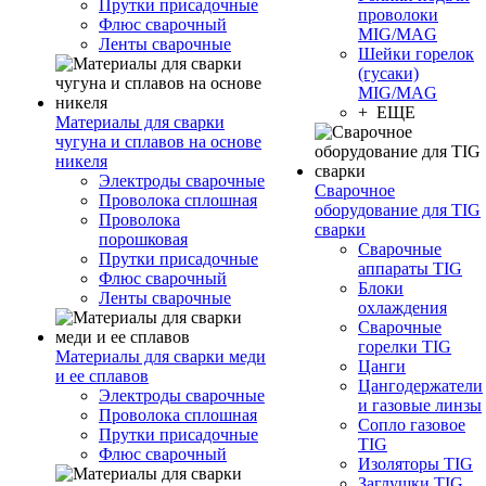
Прутки присадочные
проволоки
Флюс сварочный
MIG/MAG
Ленты сварочные
Шейки горелок
(гусаки)
MIG/MAG
+ ЕЩЕ
Материалы для сварки
чугуна и сплавов на основе
никеля
Электроды сварочные
Сварочное
Проволока сплошная
оборудование для TIG
Проволока
сварки
порошковая
Сварочные
Прутки присадочные
аппараты TIG
Флюс сварочный
Блоки
Ленты сварочные
охлаждения
Сварочные
горелки TIG
Материалы для сварки меди
Цанги
и ее сплавов
Цангодержатели
Электроды сварочные
и газовые линзы
Проволока сплошная
Сопло газовое
Прутки присадочные
TIG
Флюс сварочный
Изоляторы TIG
Заглушки TIG