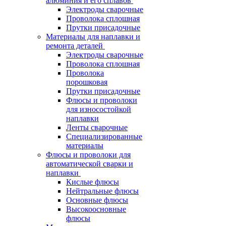
алюминия и его сплавов
Электроды сварочные
Проволока сплошная
Прутки присадочные
Материалы для наплавки и
ремонта деталей
Электроды сварочные
Проволока сплошная
Проволока
порошковая
Прутки присадочные
Флюсы и проволоки
для износостойкой
наплавки
Ленты сварочные
Специализированные
материалы
Флюсы и проволоки для
автоматической сварки и
наплавки
Кислые флюсы
Нейтральные флюсы
Основные флюсы
Высокоосновные
флюсы