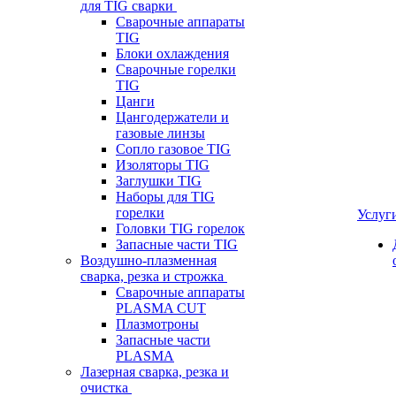
для TIG сварки
Сварочные аппараты
TIG
Блоки охлаждения
Сварочные горелки
TIG
Цанги
Цангодержатели и
газовые линзы
Сопло газовое TIG
Изоляторы TIG
Заглушки TIG
Наборы для TIG
горелки
Услуг
Головки TIG горелок
Запасные части TIG
Воздушно-плазменная
сварка, резка и строжка
Сварочные аппараты
PLASMA CUT
Плазмотроны
Запасные части
PLASMA
Лазерная сварка, резка и
очистка