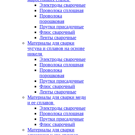
Электроды сварочные
Проволока сплошная
Проволока
порошковая
Прутки присадочные
Флюс сварочный
Ленты сварочные
Материалы для сварки
чугуна и сплавов на основе
никеля
Электроды сварочные
Проволока сплошная
Проволока
порошковая
Прутки присадочные
Флюс сварочный
Ленты сварочные
Материалы для сварки меди
и ее сплавов
Электроды сварочные
Проволока сплошная
Прутки присадочные
Флюс сварочный
Материалы для сварки