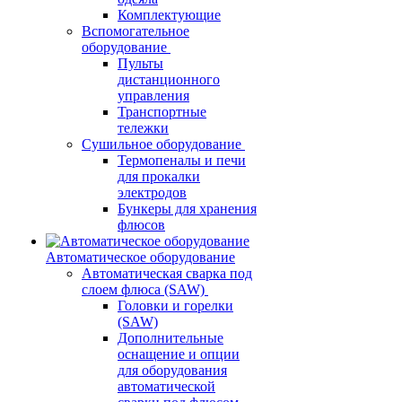
Комплектующие
Вспомогательное
оборудование
Пульты
дистанционного
управления
Транспортные
тележки
Сушильное оборудование
Термопеналы и печи
для прокалки
электродов
Бункеры для хранения
флюсов
Автоматическое оборудование
Автоматическая сварка под
слоем флюса (SAW)
Головки и горелки
(SAW)
Дополнительные
оснащение и опции
для оборудования
автоматической