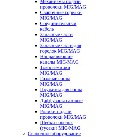
Механизмы подачи
проволоки MIG/MAG
Сварочные горелки
MIG/MAG
Соединительный
кабель
Запасные части
MIG/MAG
Запасные части для
горелок MIG/MAG
Направляющие
каналы MIG/MAG
Токосъемники
MIG/MAG
Газовые сопла
MIG/MAG
Пружины для сопла
MIG/MAG
Диффузоры газовые
MIG/MAG
Ролики подачи
проволоки MIG/MAG
Шейки горелок
(гусаки) MIG/MAG
Сварочное оборудование