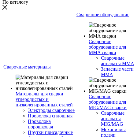
По каталогу
Сварочное оборудование
Сварочное
оборудование для
MMA сварки
Сварочные
аппараты MMA
Сварочные материалы
Запасные части
MMA
Материалы для сварки
Сварочное
углеродистых и
оборудование для
низколегированных сталей
MIG/MAG сварки
Электроды сварочные
Сварочные
Проволока сплошная
аппараты
Проволока
MIG/MAG
порошковая
Механизмы
Прутки присадочные
подачи