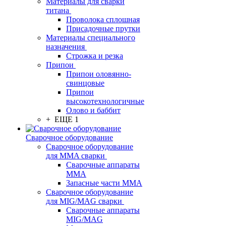
Материалы для сварки
титана
Проволока сплошная
Присадочные прутки
Материалы специального
назначения
Строжка и резка
Припои
Припои оловянно-
свинцовые
Припои
высокотехнологичные
Олово и баббит
+ ЕЩЕ 1
Сварочное оборудование
Сварочное оборудование
для MMA сварки
Сварочные аппараты
MMA
Запасные части MMA
Сварочное оборудование
для MIG/MAG сварки
Сварочные аппараты
MIG/MAG