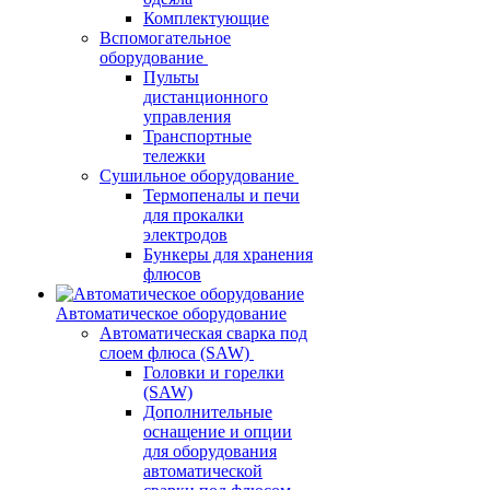
Комплектующие
Вспомогательное
оборудование
Пульты
дистанционного
управления
Транспортные
тележки
Сушильное оборудование
Термопеналы и печи
для прокалки
электродов
Бункеры для хранения
флюсов
Автоматическое оборудование
Автоматическая сварка под
слоем флюса (SAW)
Головки и горелки
(SAW)
Дополнительные
оснащение и опции
для оборудования
автоматической