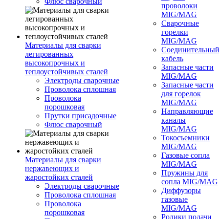
Флюс сварочный
проволоки
MIG/MAG
Сварочные
горелки
MIG/MAG
Материалы для сварки
Соединительны
легированных
кабель
высокопрочных и
Запасные части
теплоустойчивых сталей
MIG/MAG
Электроды сварочные
Запасные части
Проволока сплошная
для горелок
Проволока
MIG/MAG
порошковая
Направляющие
Прутки присадочные
каналы
Флюс сварочный
MIG/MAG
Токосъемники
MIG/MAG
Газовые сопла
Материалы для сварки
MIG/MAG
нержавеющих и
Пружины для
жаростойких сталей
сопла MIG/MAG
Электроды сварочные
Диффузоры
Проволока сплошная
газовые
Проволока
MIG/MAG
порошковая
Ролики подачи