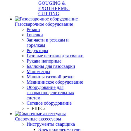
GOUGING &
EXOTHERMIC
CUTTING
Газосварочное оборудование
Резаки
Горелки
Запчасти к резакам и
горелкам
Редукторы
Газовые вентили для сварки
Рукава напорные
Баллоны для газосварки
Манометры
Машины газовой резки
Медицинское оборудование
Оборудование для
газораспределительных
систем
Сетевое оборудование
+ ЕЩЕ 2
Сварочные аксессуары
Инструменты сварщика
Электрододержатели