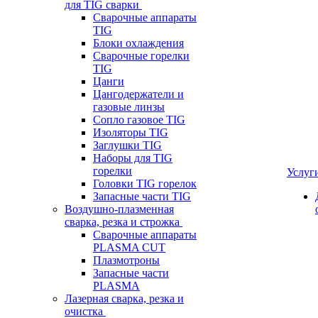
для TIG сварки
Сварочные аппараты
TIG
Блоки охлаждения
Сварочные горелки
TIG
Цанги
Цангодержатели и
газовые линзы
Сопло газовое TIG
Изоляторы TIG
Заглушки TIG
Наборы для TIG
горелки
Услуг
Головки TIG горелок
Запасные части TIG
Воздушно-плазменная
сварка, резка и строжка
Сварочные аппараты
PLASMA CUT
Плазмотроны
Запасные части
PLASMA
Лазерная сварка, резка и
очистка