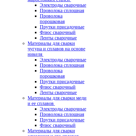
Электроды сварочные
Проволока сплошная
Проволока
порошковая
Прутки присадочные
Флюс сварочный
Ленты сварочные
Материалы для сварки
чугуна и сплавов на основе
никеля
Электроды сварочные
Проволока сплошная
Проволока
порошковая
Прутки присадочные
Флюс сварочный
Ленты сварочные
Материалы для сварки меди
и ее сплавов
Электроды сварочные
Проволока сплошная
Прутки присадочные
Флюс сварочный
Материалы для сварки