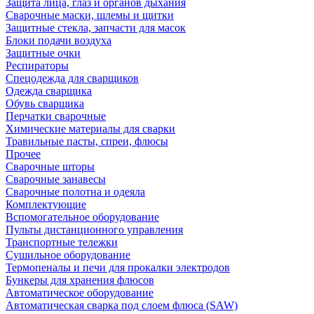
Защита лица, глаз и органов дыхания
Сварочные маски, шлемы и щитки
Защитные стекла, запчасти для масок
Блоки подачи воздуха
Защитные очки
Респираторы
Спецодежда для сварщиков
Одежда сварщика
Обувь сварщика
Перчатки сварочные
Химические материалы для сварки
Травильные пасты, спреи, флюсы
Прочее
Сварочные шторы
Сварочные занавесы
Сварочные полотна и одеяла
Комплектующие
Вспомогательное оборудование
Пульты дистанционного управления
Транспортные тележки
Сушильное оборудование
Термопеналы и печи для прокалки электродов
Бункеры для хранения флюсов
Автоматическое оборудование
Автоматическая сварка под слоем флюса (SAW)