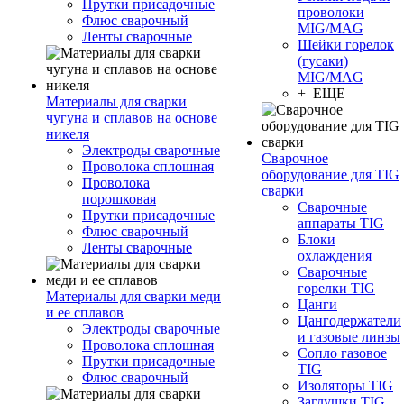
Прутки присадочные
проволоки
Флюс сварочный
MIG/MAG
Ленты сварочные
Шейки горелок
(гусаки)
MIG/MAG
+ ЕЩЕ
Материалы для сварки
чугуна и сплавов на основе
никеля
Электроды сварочные
Сварочное
Проволока сплошная
оборудование для TIG
Проволока
сварки
порошковая
Сварочные
Прутки присадочные
аппараты TIG
Флюс сварочный
Блоки
Ленты сварочные
охлаждения
Сварочные
горелки TIG
Материалы для сварки меди
Цанги
и ее сплавов
Цангодержатели
Электроды сварочные
и газовые линзы
Проволока сплошная
Сопло газовое
Прутки присадочные
TIG
Флюс сварочный
Изоляторы TIG
Заглушки TIG