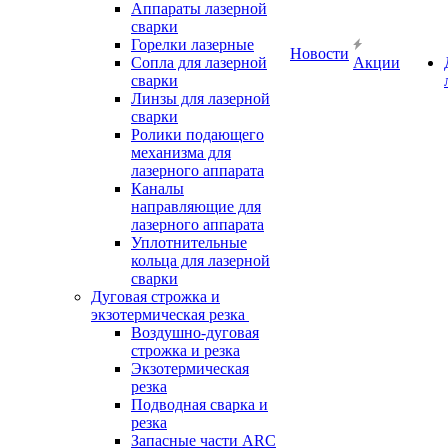
Аппараты лазерной
сварки
Горелки лазерные
Новости
Сопла для лазерной
Акции
сварки
Линзы для лазерной
сварки
Ролики подающего
механизма для
лазерного аппарата
Каналы
направляющие для
лазерного аппарата
Уплотнительные
кольца для лазерной
сварки
Дуговая строжка и
экзотермическая резка
Воздушно-дуговая
строжка и резка
Экзотермическая
резка
Подводная сварка и
резка
Запасные части ARC