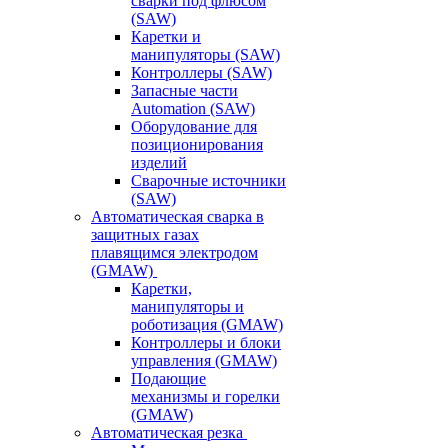
сварки под флюсом
(SAW)
Каретки и
манипуляторы (SAW)
Контроллеры (SAW)
Запасные части
Automation (SAW)
Оборудование для
позиционирования
изделий
Сварочные источники
(SAW)
Автоматическая сварка в
защитных газах
плавящимся электродом
(GMAW)
Каретки,
манипуляторы и
роботизация (GMAW)
Контроллеры и блоки
управления (GMAW)
Подающие
механизмы и горелки
(GMAW)
Автоматическая резка