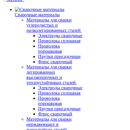
Сварочные материалы
Материалы для сварки
углеродистых и
низколегированных сталей
Электроды сварочные
Проволока сплошная
Проволока
порошковая
Прутки присадочные
Флюс сварочный
Материалы для сварки
легированных
высокопрочных и
теплоустойчивых сталей
Электроды сварочные
Проволока сплошная
Проволока
порошковая
Прутки присадочные
Флюс сварочный
Материалы для сварки
нержавеющих и
жаростойких сталей