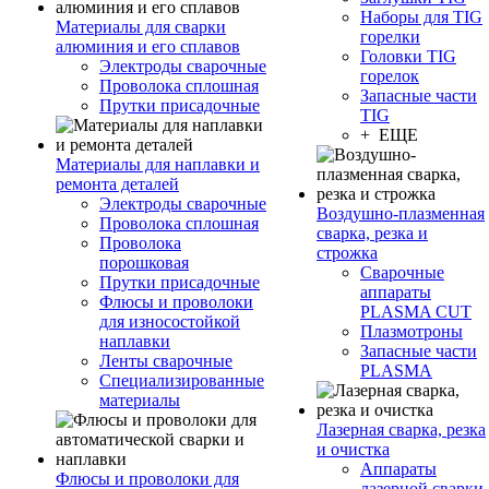
Наборы для TIG
Материалы для сварки
горелки
алюминия и его сплавов
Головки TIG
Электроды сварочные
горелок
Проволока сплошная
Запасные части
Прутки присадочные
TIG
+ ЕЩЕ
Материалы для наплавки и
ремонта деталей
Электроды сварочные
Воздушно-плазменная
Проволока сплошная
сварка, резка и
Проволока
строжка
порошковая
Сварочные
Прутки присадочные
аппараты
Флюсы и проволоки
PLASMA CUT
для износостойкой
Плазмотроны
наплавки
Запасные части
Ленты сварочные
PLASMA
Специализированные
материалы
Лазерная сварка, резка
и очистка
Аппараты
Флюсы и проволоки для
лазерной сварки