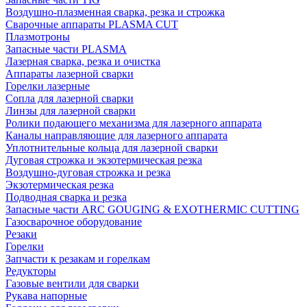
Воздушно-плазменная сварка, резка и строжка
Сварочные аппараты PLASMA CUT
Плазмотроны
Запасные части PLASMA
Лазерная сварка, резка и очистка
Аппараты лазерной сварки
Горелки лазерные
Сопла для лазерной сварки
Линзы для лазерной сварки
Ролики подающего механизма для лазерного аппарата
Каналы направляющие для лазерного аппарата
Уплотнительные кольца для лазерной сварки
Дуговая строжка и экзотермическая резка
Воздушно-дуговая строжка и резка
Экзотермическая резка
Подводная сварка и резка
Запасные части ARC GOUGING & EXOTHERMIC CUTTING
Газосварочное оборудование
Резаки
Горелки
Запчасти к резакам и горелкам
Редукторы
Газовые вентили для сварки
Рукава напорные