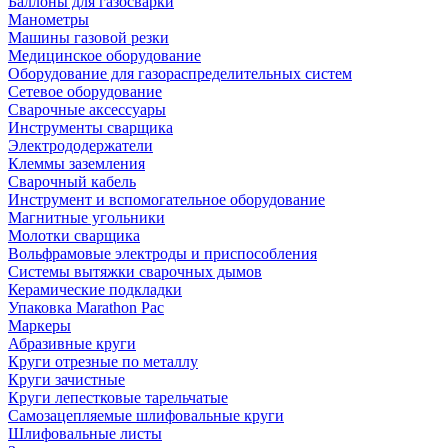
Баллоны для газосварки
Манометры
Машины газовой резки
Медицинское оборудование
Оборудование для газораспределительных систем
Сетевое оборудование
Сварочные аксессуары
Инструменты сварщика
Электрододержатели
Клеммы заземления
Сварочный кабель
Инструмент и вспомогательное оборудование
Магнитные угольники
Молотки сварщика
Вольфрамовые электроды и приспособления
Системы вытяжки сварочных дымов
Керамические подкладки
Упаковка Marathon Pac
Маркеры
Абразивные круги
Круги отрезные по металлу
Круги зачистные
Круги лепестковые тарельчатые
Самозацепляемые шлифовальные круги
Шлифовальные листы