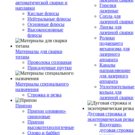
автоматической сварки и
Горелки
наплавки
лазерные
Кислые флюсы
Сопла для
Нейтральные флюсы
лазерной сварки
Основные флюсы
Линзы для
Высокоосновные
лазерной сварки
флюсы
Ролики
подающего
механизма для
Материалы для сварки
лазерного
титана
аппарата
Проволока сплошная
Каналы
Присадочные прутки
направляющие
для лазерного
аппарата
Материалы специального
Уплотнительные
назначения
кольца для
Строжка и резка
лазерной сварки
Припои
Припои оловянно-
Дуговая строжка и
свинцовые
экзотермическая резка
Припои
Воздушно-
высокотехнологичные
дуговая строжка
Олово и баббит