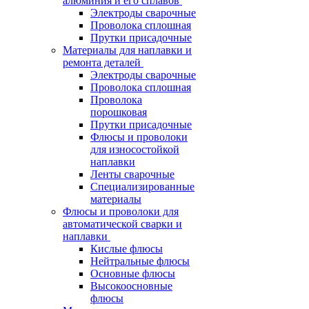
алюминия и его сплавов
Электроды сварочные
Проволока сплошная
Прутки присадочные
Материалы для наплавки и
ремонта деталей
Электроды сварочные
Проволока сплошная
Проволока
порошковая
Прутки присадочные
Флюсы и проволоки
для износостойкой
наплавки
Ленты сварочные
Специализированные
материалы
Флюсы и проволоки для
автоматической сварки и
наплавки
Кислые флюсы
Нейтральные флюсы
Основные флюсы
Высокоосновные
флюсы