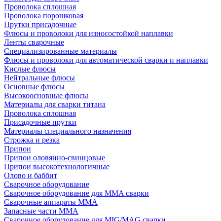
Проволока сплошная
Проволока порошковая
Прутки присадочные
Флюсы и проволоки для износостойкой наплавки
Ленты сварочные
Специализированные материалы
Флюсы и проволоки для автоматической сварки и наплавки
Кислые флюсы
Нейтральные флюсы
Основные флюсы
Высокоосновные флюсы
Материалы для сварки титана
Проволока сплошная
Присадочные прутки
Материалы специального назначения
Строжка и резка
Припои
Припои оловянно-свинцовые
Припои высокотехнологичные
Олово и баббит
Сварочное оборудование
Сварочное оборудование для MMA сварки
Сварочные аппараты MMA
Запасные части MMA
Сварочное оборудование для MIG/MAG сварки