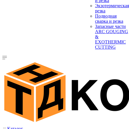
и резка
Экзотермическая
резка
Подводная
сварка и резка
Запасные части
ARC GOUGING
&
EXOTHERMIC
CUTTING
Каталог