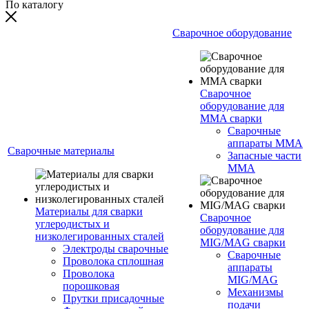
По каталогу
Сварочное оборудование
Сварочное
оборудование для
MMA сварки
Сварочные
аппараты MMA
Сварочные материалы
Запасные части
MMA
Материалы для сварки
Сварочное
углеродистых и
оборудование для
низколегированных сталей
MIG/MAG сварки
Электроды сварочные
Сварочные
Проволока сплошная
аппараты
Проволока
MIG/MAG
порошковая
Механизмы
Прутки присадочные
подачи