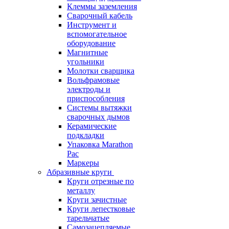
Клеммы заземления
Сварочный кабель
Инструмент и
вспомогательное
оборудование
Магнитные
угольники
Молотки сварщика
Вольфрамовые
электроды и
приспособления
Системы вытяжки
сварочных дымов
Керамические
подкладки
Упаковка Marathon
Pac
Маркеры
Абразивные круги
Круги отрезные по
металлу
Круги зачистные
Круги лепестковые
тарельчатые
Самозацепляемые