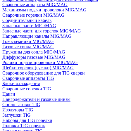
Сварочные аппараты MIG/MAG
Механизмы подачи проволоки MIG/MAG
Сварочные горелки MIG/MAG
Соединительный кабель
Запасные части MIG/MAG
Запасные части для горелок MIG/MAG
Направляющие каналы MIG/MAG
Токосъемники MIG/MAG
Газовые сопла MIG/MAG
Пружины для сопла MIG/MAG
Диффузоры газовые MIG/MAG
Ролики подачи проволоки MIG/MAG
Шейки горелок (гусаки) MIG/MAG
Сварочное оборудование для TIG сварки
Сварочные аппараты TIG
Блоки охлаждения
Сварочные горелки TIG
Цанги
Цангодержатели и газовые линзы
Сопло газовое TIG
Изоляторы TIG
Заглушки TIG
Наборы для TIG горелки
Головки TIG горелок
Запасные части TIG