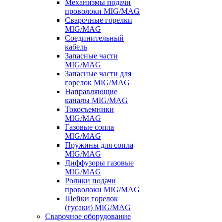
Механизмы подачи
проволоки MIG/MAG
Сварочные горелки
MIG/MAG
Соединительный
кабель
Запасные части
MIG/MAG
Запасные части для
горелок MIG/MAG
Направляющие
каналы MIG/MAG
Токосъемники
MIG/MAG
Газовые сопла
MIG/MAG
Пружины для сопла
MIG/MAG
Диффузоры газовые
MIG/MAG
Ролики подачи
проволоки MIG/MAG
Шейки горелок
(гусаки) MIG/MAG
Сварочное оборудование