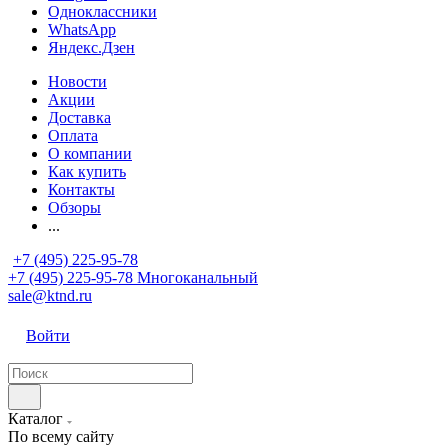
Одноклассники
WhatsApp
Яндекс.Дзен
Новости
Акции
Доставка
Оплата
О компании
Как купить
Контакты
Обзоры
...
+7 (495) 225-95-78
+7 (495) 225-95-78
Многоканальный
sale@ktnd.ru
Войти
Каталог
По всему сайту