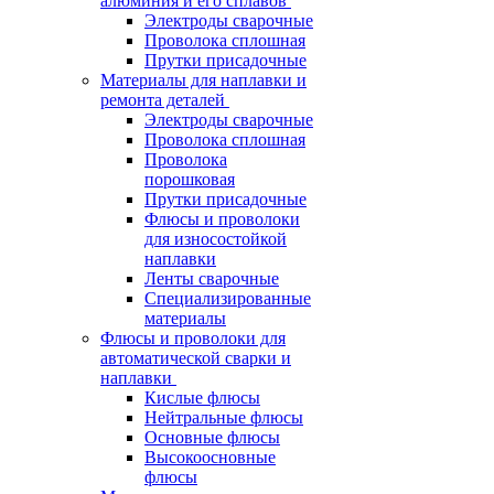
алюминия и его сплавов
Электроды сварочные
Проволока сплошная
Прутки присадочные
Материалы для наплавки и
ремонта деталей
Электроды сварочные
Проволока сплошная
Проволока
порошковая
Прутки присадочные
Флюсы и проволоки
для износостойкой
наплавки
Ленты сварочные
Специализированные
материалы
Флюсы и проволоки для
автоматической сварки и
наплавки
Кислые флюсы
Нейтральные флюсы
Основные флюсы
Высокоосновные
флюсы