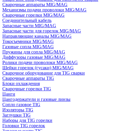
Сварочные аппараты MIG/MAG
Механизмы подачи проволоки MIG/MAG
Сварочные горелки MIG/MAG
Соединительный кабель
Запасные части MIG/MAG
Запасные части для горелок MIG/MAG
Направляющие каналы MIG/MAG
Токосъемники MIG/MAG
Газовые сопла MIG/MAG
Пружины для сопла MIG/MAG
Диффузоры газовые MIG/MAG
Ролики подачи проволоки MIG/MAG
Шейки горелок (гусаки) MIG/MAG
Сварочное оборудование для TIG сварки
Сварочные аппараты TIG
Блоки охлаждения
Сварочные горелки TIG
Цанги
Цангодержатели и газовые линзы
Сопло газовое TIG
Изоляторы TIG
Заглушки TIG
Наборы для TIG горелки
Головки TIG горелок
Запасные части TIG