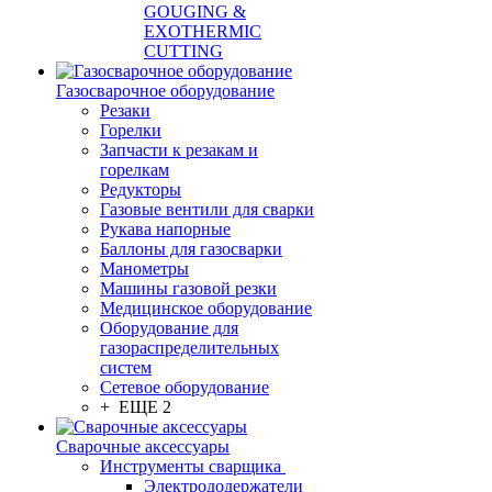
GOUGING &
EXOTHERMIC
CUTTING
Газосварочное оборудование
Резаки
Горелки
Запчасти к резакам и
горелкам
Редукторы
Газовые вентили для сварки
Рукава напорные
Баллоны для газосварки
Манометры
Машины газовой резки
Медицинское оборудование
Оборудование для
газораспределительных
систем
Сетевое оборудование
+ ЕЩЕ 2
Сварочные аксессуары
Инструменты сварщика
Электрододержатели