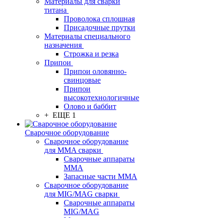
Материалы для сварки
титана
Проволока сплошная
Присадочные прутки
Материалы специального
назначения
Строжка и резка
Припои
Припои оловянно-
свинцовые
Припои
высокотехнологичные
Олово и баббит
+ ЕЩЕ 1
Сварочное оборудование
Сварочное оборудование
для MMA сварки
Сварочные аппараты
MMA
Запасные части MMA
Сварочное оборудование
для MIG/MAG сварки
Сварочные аппараты
MIG/MAG