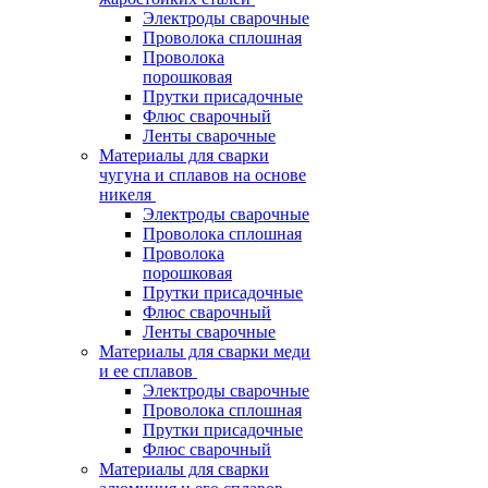
Электроды сварочные
Проволока сплошная
Проволока
порошковая
Прутки присадочные
Флюс сварочный
Ленты сварочные
Материалы для сварки
чугуна и сплавов на основе
никеля
Электроды сварочные
Проволока сплошная
Проволока
порошковая
Прутки присадочные
Флюс сварочный
Ленты сварочные
Материалы для сварки меди
и ее сплавов
Электроды сварочные
Проволока сплошная
Прутки присадочные
Флюс сварочный
Материалы для сварки