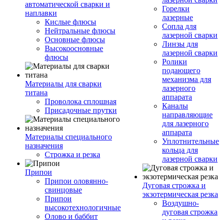
автоматической сварки и
Горелки
наплавки
лазерные
Кислые флюсы
Сопла для
Нейтральные флюсы
лазерной сварки
Основные флюсы
Линзы для
Высокоосновные
лазерной сварки
флюсы
Ролики
подающего
механизма для
Материалы для сварки
лазерного
титана
аппарата
Проволока сплошная
Каналы
Присадочные прутки
направляющие
для лазерного
аппарата
Материалы специального
Уплотнительные
назначения
кольца для
Строжка и резка
лазерной сварки
Припои
Припои оловянно-
Дуговая строжка и
свинцовые
экзотермическая резка
Припои
Воздушно-
высокотехнологичные
дуговая строжка
Олово и баббит