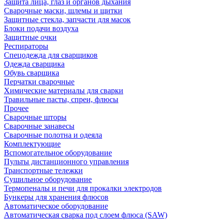
Защита лица, глаз и органов дыхания
Сварочные маски, шлемы и щитки
Защитные стекла, запчасти для масок
Блоки подачи воздуха
Защитные очки
Респираторы
Спецодежда для сварщиков
Одежда сварщика
Обувь сварщика
Перчатки сварочные
Химические материалы для сварки
Травильные пасты, спреи, флюсы
Прочее
Сварочные шторы
Сварочные занавесы
Сварочные полотна и одеяла
Комплектующие
Вспомогательное оборудование
Пульты дистанционного управления
Транспортные тележки
Сушильное оборудование
Термопеналы и печи для прокалки электродов
Бункеры для хранения флюсов
Автоматическое оборудование
Автоматическая сварка под слоем флюса (SAW)