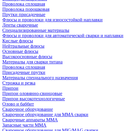
Проволока сплошная
Проволока порошковая
Прутки присадочные
Флюсы и проволоки для износостойкой наплавки
Ленты сварочные
Специализированные материалы
Флюсы и проволоки для автоматической сварки и наплавки
Кислые флюсы
Нейтральные флюсы
Основные флюсы
Высокоосновные флюсы
Материалы для сварки титана
Проволока сплошная
Присадочные прутки
Материалы специального назначения
Строжка и резка
Припои
Припои оловянно-свинцовые
Припои высокотехнологичные
Олово и баббит
Сварочное оборудование
Сварочное оборудование для MMA сварки
Сварочные аппараты MMA
Запасные части MMA
Сварочное оборудование для MIG/MAG сварки