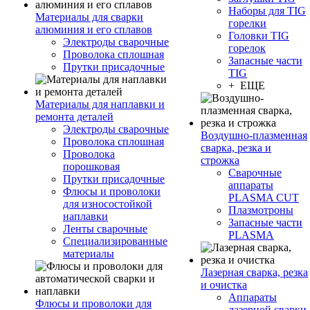
Наборы для TIG
Материалы для сварки
горелки
алюминия и его сплавов
Головки TIG
Электроды сварочные
горелок
Проволока сплошная
Запасные части
Прутки присадочные
TIG
+ ЕЩЕ
Материалы для наплавки и
ремонта деталей
Электроды сварочные
Воздушно-плазменная
Проволока сплошная
сварка, резка и
Проволока
строжка
порошковая
Сварочные
Прутки присадочные
аппараты
Флюсы и проволоки
PLASMA CUT
для износостойкой
Плазмотроны
наплавки
Запасные части
Ленты сварочные
PLASMA
Специализированные
материалы
Лазерная сварка, резка
и очистка
Аппараты
Флюсы и проволоки для
лазерной сварки