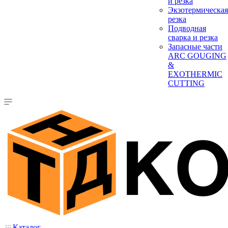
и резка
Экзотермическая
резка
Подводная
сварка и резка
Запасные части
ARC GOUGING
&
EXOTHERMIC
CUTTING
Каталог