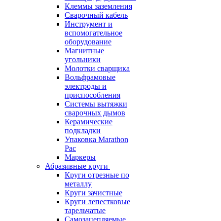
Клеммы заземления
Сварочный кабель
Инструмент и
вспомогательное
оборудование
Магнитные
угольники
Молотки сварщика
Вольфрамовые
электроды и
приспособления
Системы вытяжки
сварочных дымов
Керамические
подкладки
Упаковка Marathon
Pac
Маркеры
Абразивные круги
Круги отрезные по
металлу
Круги зачистные
Круги лепестковые
тарельчатые
Самозацепляемые