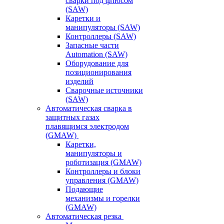
сварки под флюсом
(SAW)
Каретки и
манипуляторы (SAW)
Контроллеры (SAW)
Запасные части
Automation (SAW)
Оборудование для
позиционирования
изделий
Сварочные источники
(SAW)
Автоматическая сварка в
защитных газах
плавящимся электродом
(GMAW)
Каретки,
манипуляторы и
роботизация (GMAW)
Контроллеры и блоки
управления (GMAW)
Подающие
механизмы и горелки
(GMAW)
Автоматическая резка