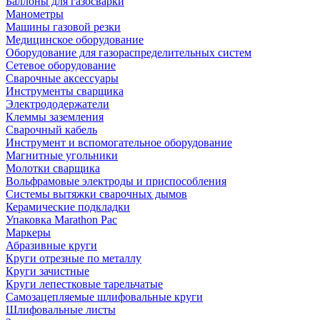
Баллоны для газосварки
Манометры
Машины газовой резки
Медицинское оборудование
Оборудование для газораспределительных систем
Сетевое оборудование
Сварочные аксессуары
Инструменты сварщика
Электрододержатели
Клеммы заземления
Сварочный кабель
Инструмент и вспомогательное оборудование
Магнитные угольники
Молотки сварщика
Вольфрамовые электроды и приспособления
Системы вытяжки сварочных дымов
Керамические подкладки
Упаковка Marathon Pac
Маркеры
Абразивные круги
Круги отрезные по металлу
Круги зачистные
Круги лепестковые тарельчатые
Самозацепляемые шлифовальные круги
Шлифовальные листы