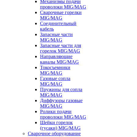
Механизмы подачи
проволоки MIG/MAG
Сварочные горелки
MIG/MAG
Соединительный
кабель
Запасные части
MIG/MAG
Запасные части для
горелок MIG/MAG
Направляющие
каналы MIG/MAG
Токосъемники
MIG/MAG
Газовые сопла
MIG/MAG
Пружины для сопла
MIG/MAG
Диффузоры газовые
MIG/MAG
Ролики подачи
проволоки MIG/MAG
Шейки горелок
(гусаки) MIG/MAG
Сварочное оборудование