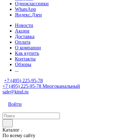
Одноклассники
WhatsApp
Яндекс.Дзен
Новости
Акции
Доставка
Оплата
О компании
Как купить
Контакты
Обзоры
...
+7 (495) 225-95-78
+7 (495) 225-95-78
Многоканальный
sale@ktnd.ru
Войти
Каталог
По всему сайту