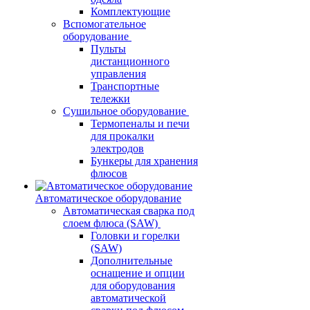
Комплектующие
Вспомогательное
оборудование
Пульты
дистанционного
управления
Транспортные
тележки
Сушильное оборудование
Термопеналы и печи
для прокалки
электродов
Бункеры для хранения
флюсов
Автоматическое оборудование
Автоматическая сварка под
слоем флюса (SAW)
Головки и горелки
(SAW)
Дополнительные
оснащение и опции
для оборудования
автоматической