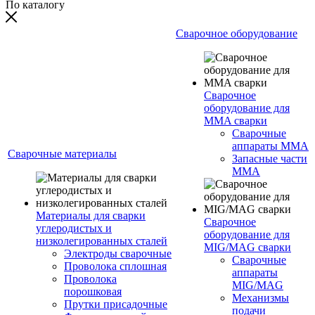
По каталогу
Сварочное оборудование
Сварочное
оборудование для
MMA сварки
Сварочные
аппараты MMA
Сварочные материалы
Запасные части
MMA
Материалы для сварки
Сварочное
углеродистых и
оборудование для
низколегированных сталей
MIG/MAG сварки
Электроды сварочные
Сварочные
Проволока сплошная
аппараты
Проволока
MIG/MAG
порошковая
Механизмы
Прутки присадочные
подачи