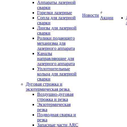
Аппараты лазерной
сварки
Горелки лазерные
Новости
Сопла для лазерной
Акции
сварки
Линзы для лазерной
сварки
Ролики подающего
механизма для
лазерного аппарата
Каналы
направляющие для
лазерного аппарата
Уплотнительные
кольца для лазерной
сварки
Дуговая строжка и
экзотермическая резка
Воздушно-дуговая
строжка и резка
Экзотермическая
резка
Подводная сварка и
резка
Запасные части ARC