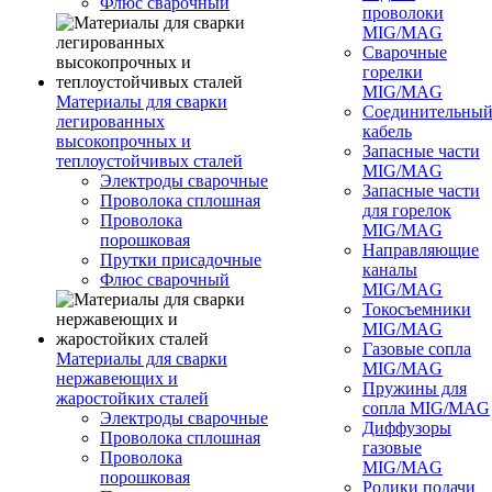
Флюс сварочный
проволоки
MIG/MAG
Сварочные
горелки
MIG/MAG
Материалы для сварки
Соединительны
легированных
кабель
высокопрочных и
Запасные части
теплоустойчивых сталей
MIG/MAG
Электроды сварочные
Запасные части
Проволока сплошная
для горелок
Проволока
MIG/MAG
порошковая
Направляющие
Прутки присадочные
каналы
Флюс сварочный
MIG/MAG
Токосъемники
MIG/MAG
Газовые сопла
Материалы для сварки
MIG/MAG
нержавеющих и
Пружины для
жаростойких сталей
сопла MIG/MAG
Электроды сварочные
Диффузоры
Проволока сплошная
газовые
Проволока
MIG/MAG
порошковая
Ролики подачи