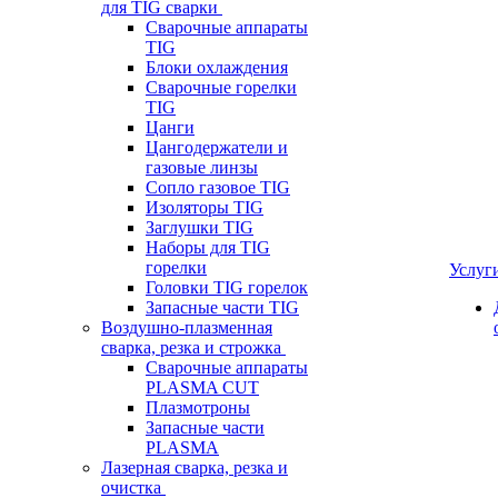
для TIG сварки
Сварочные аппараты
TIG
Блоки охлаждения
Сварочные горелки
TIG
Цанги
Цангодержатели и
газовые линзы
Сопло газовое TIG
Изоляторы TIG
Заглушки TIG
Наборы для TIG
горелки
Услуг
Головки TIG горелок
Запасные части TIG
Воздушно-плазменная
сварка, резка и строжка
Сварочные аппараты
PLASMA CUT
Плазмотроны
Запасные части
PLASMA
Лазерная сварка, резка и
очистка