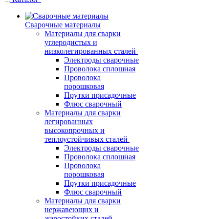
Сварочные материалы
Материалы для сварки
углеродистых и
низколегированных сталей
Электроды сварочные
Проволока сплошная
Проволока
порошковая
Прутки присадочные
Флюс сварочный
Материалы для сварки
легированных
высокопрочных и
теплоустойчивых сталей
Электроды сварочные
Проволока сплошная
Проволока
порошковая
Прутки присадочные
Флюс сварочный
Материалы для сварки
нержавеющих и
жаростойких сталей