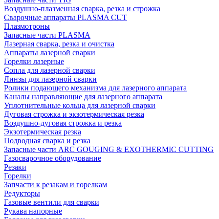
Воздушно-плазменная сварка, резка и строжка
Сварочные аппараты PLASMA CUT
Плазмотроны
Запасные части PLASMA
Лазерная сварка, резка и очистка
Аппараты лазерной сварки
Горелки лазерные
Сопла для лазерной сварки
Линзы для лазерной сварки
Ролики подающего механизма для лазерного аппарата
Каналы направляющие для лазерного аппарата
Уплотнительные кольца для лазерной сварки
Дуговая строжка и экзотермическая резка
Воздушно-дуговая строжка и резка
Экзотермическая резка
Подводная сварка и резка
Запасные части ARC GOUGING & EXOTHERMIC CUTTING
Газосварочное оборудование
Резаки
Горелки
Запчасти к резакам и горелкам
Редукторы
Газовые вентили для сварки
Рукава напорные