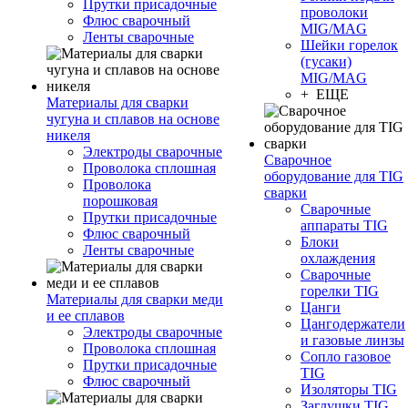
Прутки присадочные
проволоки
Флюс сварочный
MIG/MAG
Ленты сварочные
Шейки горелок
(гусаки)
MIG/MAG
+ ЕЩЕ
Материалы для сварки
чугуна и сплавов на основе
никеля
Электроды сварочные
Сварочное
Проволока сплошная
оборудование для TIG
Проволока
сварки
порошковая
Сварочные
Прутки присадочные
аппараты TIG
Флюс сварочный
Блоки
Ленты сварочные
охлаждения
Сварочные
горелки TIG
Материалы для сварки меди
Цанги
и ее сплавов
Цангодержатели
Электроды сварочные
и газовые линзы
Проволока сплошная
Сопло газовое
Прутки присадочные
TIG
Флюс сварочный
Изоляторы TIG
Заглушки TIG