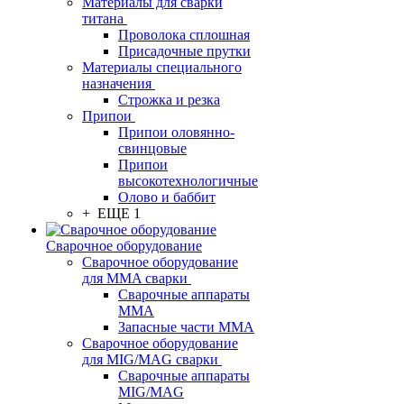
Материалы для сварки
титана
Проволока сплошная
Присадочные прутки
Материалы специального
назначения
Строжка и резка
Припои
Припои оловянно-
свинцовые
Припои
высокотехнологичные
Олово и баббит
+ ЕЩЕ 1
Сварочное оборудование
Сварочное оборудование
для MMA сварки
Сварочные аппараты
MMA
Запасные части MMA
Сварочное оборудование
для MIG/MAG сварки
Сварочные аппараты
MIG/MAG