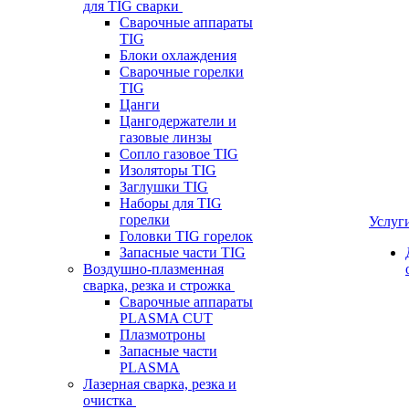
для TIG сварки
Сварочные аппараты
TIG
Блоки охлаждения
Сварочные горелки
TIG
Цанги
Цангодержатели и
газовые линзы
Сопло газовое TIG
Изоляторы TIG
Заглушки TIG
Наборы для TIG
горелки
Услуг
Головки TIG горелок
Запасные части TIG
Воздушно-плазменная
сварка, резка и строжка
Сварочные аппараты
PLASMA CUT
Плазмотроны
Запасные части
PLASMA
Лазерная сварка, резка и
очистка