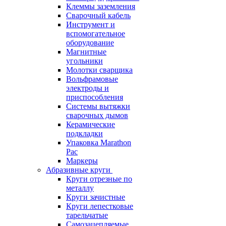
Клеммы заземления
Сварочный кабель
Инструмент и
вспомогательное
оборудование
Магнитные
угольники
Молотки сварщика
Вольфрамовые
электроды и
приспособления
Системы вытяжки
сварочных дымов
Керамические
подкладки
Упаковка Marathon
Pac
Маркеры
Абразивные круги
Круги отрезные по
металлу
Круги зачистные
Круги лепестковые
тарельчатые
Самозацепляемые