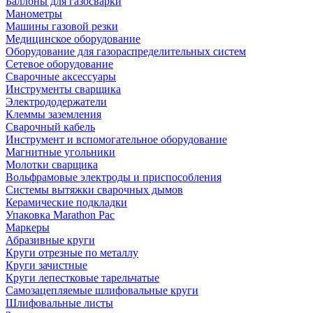
Баллоны для газосварки
Манометры
Машины газовой резки
Медицинское оборудование
Оборудование для газораспределительных систем
Сетевое оборудование
Сварочные аксессуары
Инструменты сварщика
Электрододержатели
Клеммы заземления
Сварочный кабель
Инструмент и вспомогательное оборудование
Магнитные угольники
Молотки сварщика
Вольфрамовые электроды и приспособления
Системы вытяжки сварочных дымов
Керамические подкладки
Упаковка Marathon Pac
Маркеры
Абразивные круги
Круги отрезные по металлу
Круги зачистные
Круги лепестковые тарельчатые
Самозацепляемые шлифовальные круги
Шлифовальные листы