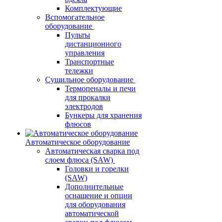
Комплектующие
Вспомогательное
оборудование
Пульты
дистанционного
управления
Транспортные
тележки
Сушильное оборудование
Термопеналы и печи
для прокалки
электродов
Бункеры для хранения
флюсов
Автоматическое оборудование
Автоматическая сварка под
слоем флюса (SAW)
Головки и горелки
(SAW)
Дополнительные
оснащение и опции
для оборудования
автоматической