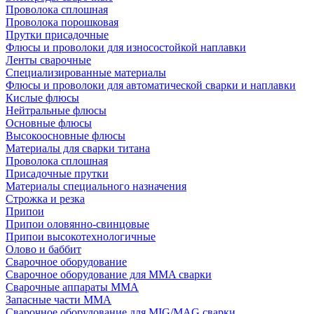
Проволока сплошная
Проволока порошковая
Прутки присадочные
Флюсы и проволоки для износостойкой наплавки
Ленты сварочные
Специализированные материалы
Флюсы и проволоки для автоматической сварки и наплавки
Кислые флюсы
Нейтральные флюсы
Основные флюсы
Высокоосновные флюсы
Материалы для сварки титана
Проволока сплошная
Присадочные прутки
Материалы специального назначения
Строжка и резка
Припои
Припои оловянно-свинцовые
Припои высокотехнологичные
Олово и баббит
Сварочное оборудование
Сварочное оборудование для MMA сварки
Сварочные аппараты MMA
Запасные части MMA
Сварочное оборудование для MIG/MAG сварки