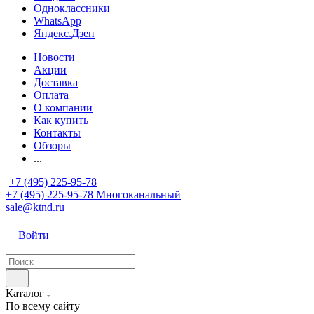
Одноклассники
WhatsApp
Яндекс.Дзен
Новости
Акции
Доставка
Оплата
О компании
Как купить
Контакты
Обзоры
...
+7 (495) 225-95-78
+7 (495) 225-95-78
Многоканальный
sale@ktnd.ru
Войти
Каталог
По всему сайту