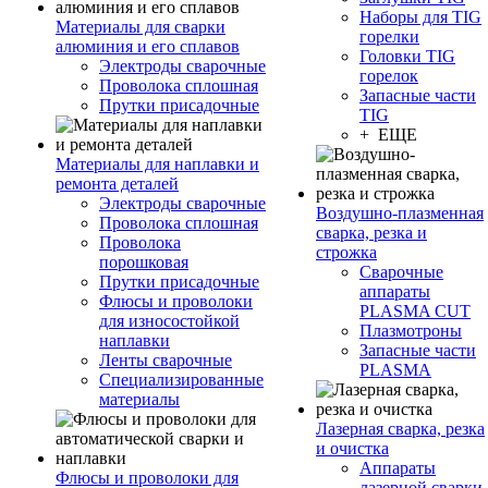
Наборы для TIG
Материалы для сварки
горелки
алюминия и его сплавов
Головки TIG
Электроды сварочные
горелок
Проволока сплошная
Запасные части
Прутки присадочные
TIG
+ ЕЩЕ
Материалы для наплавки и
ремонта деталей
Электроды сварочные
Воздушно-плазменная
Проволока сплошная
сварка, резка и
Проволока
строжка
порошковая
Сварочные
Прутки присадочные
аппараты
Флюсы и проволоки
PLASMA CUT
для износостойкой
Плазмотроны
наплавки
Запасные части
Ленты сварочные
PLASMA
Специализированные
материалы
Лазерная сварка, резка
и очистка
Аппараты
Флюсы и проволоки для
лазерной сварки