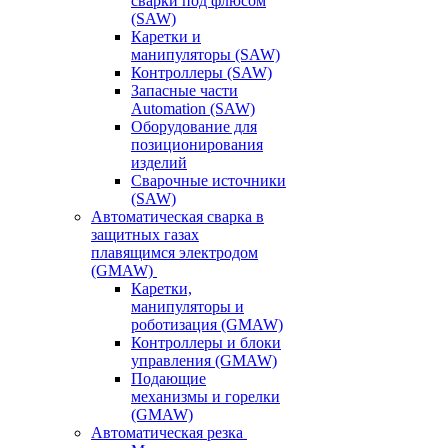
сварки под флюсом
(SAW)
Каретки и
манипуляторы (SAW)
Контроллеры (SAW)
Запасные части
Automation (SAW)
Оборудование для
позиционирования
изделий
Сварочные источники
(SAW)
Автоматическая сварка в
защитных газах
плавящимся электродом
(GMAW)
Каретки,
манипуляторы и
роботизация (GMAW)
Контроллеры и блоки
управления (GMAW)
Подающие
механизмы и горелки
(GMAW)
Автоматическая резка