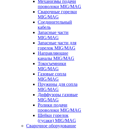
Механизмы подачи
проволоки MIG/MAG
Сварочные горелки
MIG/MAG
Соединительный
кабель
Запасные части
MIG/MAG
Запасные части для
горелок MIG/MAG
Направляющие
каналы MIG/MAG
Токосъемники
MIG/MAG
Газовые сопла
MIG/MAG
Пружины для сопла
MIG/MAG
Диффузоры газовые
MIG/MAG
Ролики подачи
проволоки MIG/MAG
Шейки горелок
(гусаки) MIG/MAG
Сварочное оборудование