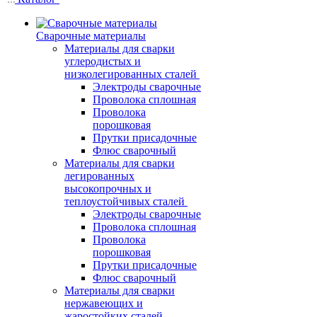
Сварочные материалы
Материалы для сварки
углеродистых и
низколегированных сталей
Электроды сварочные
Проволока сплошная
Проволока
порошковая
Прутки присадочные
Флюс сварочный
Материалы для сварки
легированных
высокопрочных и
теплоустойчивых сталей
Электроды сварочные
Проволока сплошная
Проволока
порошковая
Прутки присадочные
Флюс сварочный
Материалы для сварки
нержавеющих и
жаростойких сталей