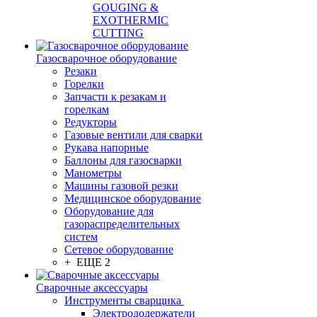
GOUGING &
EXOTHERMIC
CUTTING
Газосварочное оборудование
Резаки
Горелки
Запчасти к резакам и
горелкам
Редукторы
Газовые вентили для сварки
Рукава напорные
Баллоны для газосварки
Манометры
Машины газовой резки
Медицинское оборудование
Оборудование для
газораспределительных
систем
Сетевое оборудование
+ ЕЩЕ 2
Сварочные аксессуары
Инструменты сварщика
Электрододержатели