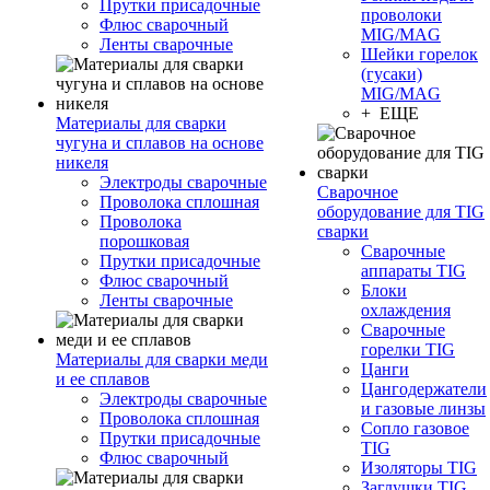
Прутки присадочные
проволоки
Флюс сварочный
MIG/MAG
Ленты сварочные
Шейки горелок
(гусаки)
MIG/MAG
+ ЕЩЕ
Материалы для сварки
чугуна и сплавов на основе
никеля
Электроды сварочные
Сварочное
Проволока сплошная
оборудование для TIG
Проволока
сварки
порошковая
Сварочные
Прутки присадочные
аппараты TIG
Флюс сварочный
Блоки
Ленты сварочные
охлаждения
Сварочные
горелки TIG
Материалы для сварки меди
Цанги
и ее сплавов
Цангодержатели
Электроды сварочные
и газовые линзы
Проволока сплошная
Сопло газовое
Прутки присадочные
TIG
Флюс сварочный
Изоляторы TIG
Заглушки TIG