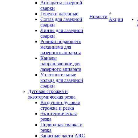
Аппараты лазерной
сварки
Горелки лазерные
Новости
Сопла для лазерной
Акции
сварки
Линзы для лазерной
сварки
Ролики подающего
механизма для
лазерного аппарата
Каналы
направляющие для
лазерного аппарата
Уплотнительные
кольца для лазерной
сварки
Дуговая строжка и
экзотермическая резка
Воздушно-дуговая
строжка и резка
Экзотермическая
резка
Подводная сварка и
резка
Запасные части ARC