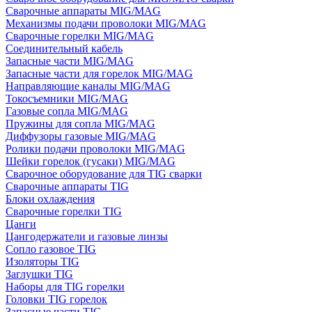
Сварочные аппараты MIG/MAG
Механизмы подачи проволоки MIG/MAG
Сварочные горелки MIG/MAG
Соединительный кабель
Запасные части MIG/MAG
Запасные части для горелок MIG/MAG
Направляющие каналы MIG/MAG
Токосъемники MIG/MAG
Газовые сопла MIG/MAG
Пружины для сопла MIG/MAG
Диффузоры газовые MIG/MAG
Ролики подачи проволоки MIG/MAG
Шейки горелок (гусаки) MIG/MAG
Сварочное оборудование для TIG сварки
Сварочные аппараты TIG
Блоки охлаждения
Сварочные горелки TIG
Цанги
Цангодержатели и газовые линзы
Сопло газовое TIG
Изоляторы TIG
Заглушки TIG
Наборы для TIG горелки
Головки TIG горелок
Запасные части TIG