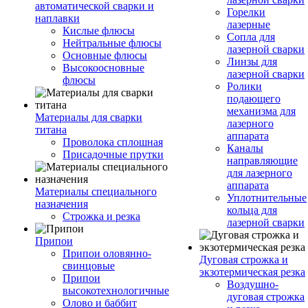
автоматической сварки и
Горелки
наплавки
лазерные
Кислые флюсы
Сопла для
Нейтральные флюсы
лазерной сварки
Основные флюсы
Линзы для
Высокоосновные
лазерной сварки
флюсы
Ролики
подающего
механизма для
Материалы для сварки
лазерного
титана
аппарата
Проволока сплошная
Каналы
Присадочные прутки
направляющие
для лазерного
аппарата
Материалы специального
Уплотнительные
назначения
кольца для
Строжка и резка
лазерной сварки
Припои
Припои оловянно-
Дуговая строжка и
свинцовые
экзотермическая резка
Припои
Воздушно-
высокотехнологичные
дуговая строжка
Олово и баббит