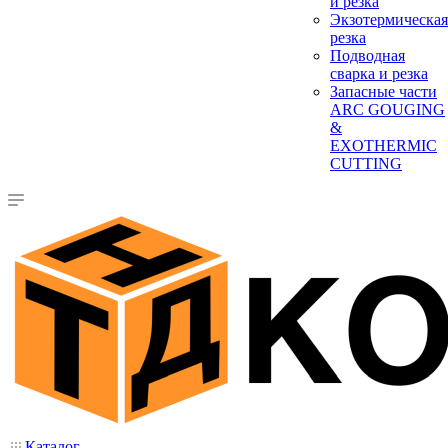
и резка
Экзотермическая
резка
Подводная
сварка и резка
Запасные части
ARC GOUGING
&
EXOTHERMIC
CUTTING
Каталог