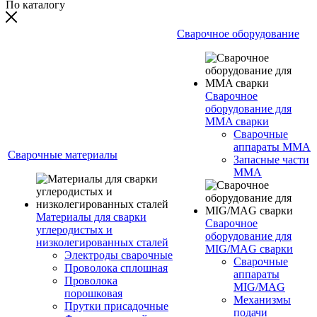
По каталогу
Сварочное оборудование
Сварочное
оборудование для
MMA сварки
Сварочные
аппараты MMA
Сварочные материалы
Запасные части
MMA
Материалы для сварки
Сварочное
углеродистых и
оборудование для
низколегированных сталей
MIG/MAG сварки
Электроды сварочные
Сварочные
Проволока сплошная
аппараты
Проволока
MIG/MAG
порошковая
Механизмы
Прутки присадочные
подачи