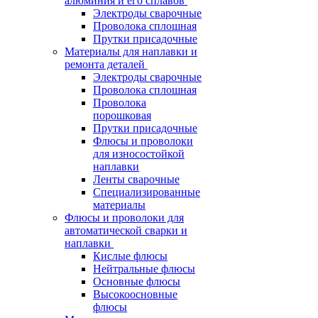
алюминия и его сплавов
Электроды сварочные
Проволока сплошная
Прутки присадочные
Материалы для наплавки и
ремонта деталей
Электроды сварочные
Проволока сплошная
Проволока
порошковая
Прутки присадочные
Флюсы и проволоки
для износостойкой
наплавки
Ленты сварочные
Специализированные
материалы
Флюсы и проволоки для
автоматической сварки и
наплавки
Кислые флюсы
Нейтральные флюсы
Основные флюсы
Высокоосновные
флюсы