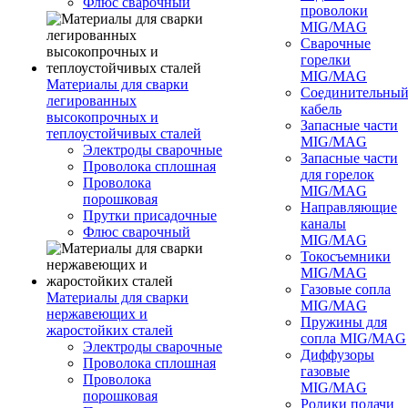
Флюс сварочный
проволоки
MIG/MAG
Сварочные
горелки
MIG/MAG
Материалы для сварки
Соединительны
легированных
кабель
высокопрочных и
Запасные части
теплоустойчивых сталей
MIG/MAG
Электроды сварочные
Запасные части
Проволока сплошная
для горелок
Проволока
MIG/MAG
порошковая
Направляющие
Прутки присадочные
каналы
Флюс сварочный
MIG/MAG
Токосъемники
MIG/MAG
Газовые сопла
Материалы для сварки
MIG/MAG
нержавеющих и
Пружины для
жаростойких сталей
сопла MIG/MAG
Электроды сварочные
Диффузоры
Проволока сплошная
газовые
Проволока
MIG/MAG
порошковая
Ролики подачи