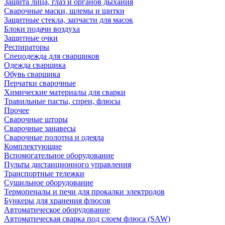
Защита лица, глаз и органов дыхания
Сварочные маски, шлемы и щитки
Защитные стекла, запчасти для масок
Блоки подачи воздуха
Защитные очки
Респираторы
Спецодежда для сварщиков
Одежда сварщика
Обувь сварщика
Перчатки сварочные
Химические материалы для сварки
Травильные пасты, спреи, флюсы
Прочее
Сварочные шторы
Сварочные занавесы
Сварочные полотна и одеяла
Комплектующие
Вспомогательное оборудование
Пульты дистанционного управления
Транспортные тележки
Сушильное оборудование
Термопеналы и печи для прокалки электродов
Бункеры для хранения флюсов
Автоматическое оборудование
Автоматическая сварка под слоем флюса (SAW)