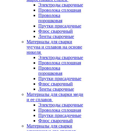
Электроды сварочные
Проволока сплошная
Проволока
порошковая
Прутки присадочные
Флюс сварочный
Ленты сварочные
Материалы для сварки
чугуна и сплавов на основе
никеля
Электроды сварочные
Проволока сплошная
Проволока
порошковая
Прутки присадочные
Флюс сварочный
Ленты сварочные
Материалы для сварки меди
и ее сплавов
Электроды сварочные
Проволока сплошная
Прутки присадочные
Флюс сварочный
Материалы для сварки