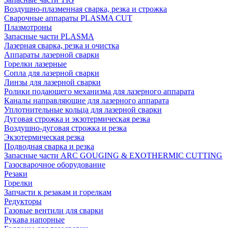
Воздушно-плазменная сварка, резка и строжка
Сварочные аппараты PLASMA CUT
Плазмотроны
Запасные части PLASMA
Лазерная сварка, резка и очистка
Аппараты лазерной сварки
Горелки лазерные
Сопла для лазерной сварки
Линзы для лазерной сварки
Ролики подающего механизма для лазерного аппарата
Каналы направляющие для лазерного аппарата
Уплотнительные кольца для лазерной сварки
Дуговая строжка и экзотермическая резка
Воздушно-дуговая строжка и резка
Экзотермическая резка
Подводная сварка и резка
Запасные части ARC GOUGING & EXOTHERMIC CUTTING
Газосварочное оборудование
Резаки
Горелки
Запчасти к резакам и горелкам
Редукторы
Газовые вентили для сварки
Рукава напорные