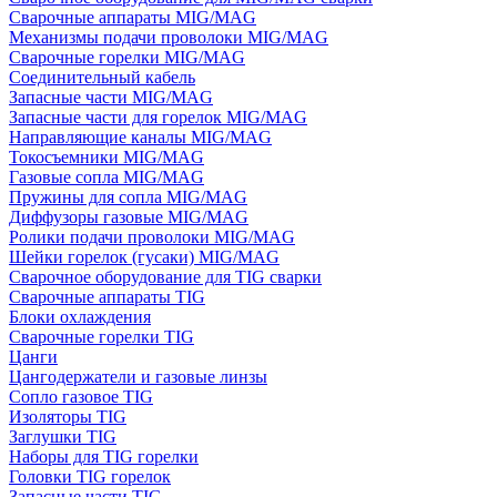
Сварочные аппараты MIG/MAG
Механизмы подачи проволоки MIG/MAG
Сварочные горелки MIG/MAG
Соединительный кабель
Запасные части MIG/MAG
Запасные части для горелок MIG/MAG
Направляющие каналы MIG/MAG
Токосъемники MIG/MAG
Газовые сопла MIG/MAG
Пружины для сопла MIG/MAG
Диффузоры газовые MIG/MAG
Ролики подачи проволоки MIG/MAG
Шейки горелок (гусаки) MIG/MAG
Сварочное оборудование для TIG сварки
Сварочные аппараты TIG
Блоки охлаждения
Сварочные горелки TIG
Цанги
Цангодержатели и газовые линзы
Сопло газовое TIG
Изоляторы TIG
Заглушки TIG
Наборы для TIG горелки
Головки TIG горелок
Запасные части TIG