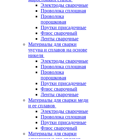
Электроды сварочные
Проволока сплошная
Проволока
порошковая
Прутки присадочные
Флюс сварочный
Ленты сварочные
Материалы для сварки
чугуна и сплавов на основе
никеля
Электроды сварочные
Проволока сплошная
Проволока
порошковая
Прутки присадочные
Флюс сварочный
Ленты сварочные
Материалы для сварки меди
и ее сплавов
Электроды сварочные
Проволока сплошная
Прутки присадочные
Флюс сварочный
Материалы для сварки