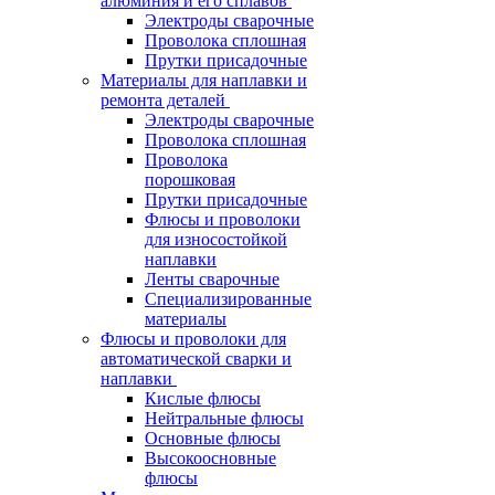
алюминия и его сплавов
Электроды сварочные
Проволока сплошная
Прутки присадочные
Материалы для наплавки и
ремонта деталей
Электроды сварочные
Проволока сплошная
Проволока
порошковая
Прутки присадочные
Флюсы и проволоки
для износостойкой
наплавки
Ленты сварочные
Специализированные
материалы
Флюсы и проволоки для
автоматической сварки и
наплавки
Кислые флюсы
Нейтральные флюсы
Основные флюсы
Высокоосновные
флюсы