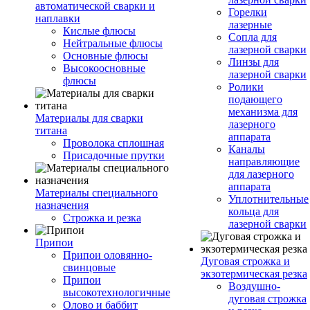
автоматической сварки и
Горелки
наплавки
лазерные
Кислые флюсы
Сопла для
Нейтральные флюсы
лазерной сварки
Основные флюсы
Линзы для
Высокоосновные
лазерной сварки
флюсы
Ролики
подающего
механизма для
Материалы для сварки
лазерного
титана
аппарата
Проволока сплошная
Каналы
Присадочные прутки
направляющие
для лазерного
аппарата
Материалы специального
Уплотнительные
назначения
кольца для
Строжка и резка
лазерной сварки
Припои
Припои оловянно-
Дуговая строжка и
свинцовые
экзотермическая резка
Припои
Воздушно-
высокотехнологичные
дуговая строжка
Олово и баббит