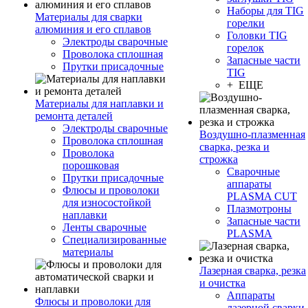
Наборы для TIG
Материалы для сварки
горелки
алюминия и его сплавов
Головки TIG
Электроды сварочные
горелок
Проволока сплошная
Запасные части
Прутки присадочные
TIG
+ ЕЩЕ
Материалы для наплавки и
ремонта деталей
Электроды сварочные
Воздушно-плазменная
Проволока сплошная
сварка, резка и
Проволока
строжка
порошковая
Сварочные
Прутки присадочные
аппараты
Флюсы и проволоки
PLASMA CUT
для износостойкой
Плазмотроны
наплавки
Запасные части
Ленты сварочные
PLASMA
Специализированные
материалы
Лазерная сварка, резка
и очистка
Аппараты
Флюсы и проволоки для
лазерной сварки