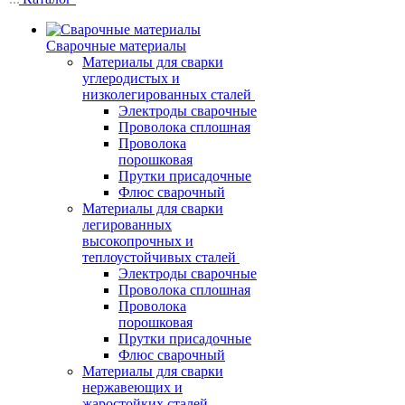
Сварочные материалы
Материалы для сварки
углеродистых и
низколегированных сталей
Электроды сварочные
Проволока сплошная
Проволока
порошковая
Прутки присадочные
Флюс сварочный
Материалы для сварки
легированных
высокопрочных и
теплоустойчивых сталей
Электроды сварочные
Проволока сплошная
Проволока
порошковая
Прутки присадочные
Флюс сварочный
Материалы для сварки
нержавеющих и
жаростойких сталей