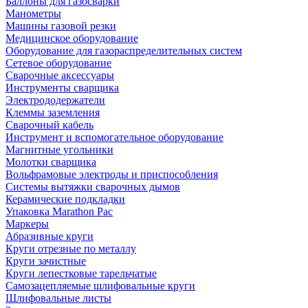
Баллоны для газосварки
Манометры
Машины газовой резки
Медицинское оборудование
Оборудование для газораспределительных систем
Сетевое оборудование
Сварочные аксессуары
Инструменты сварщика
Электрододержатели
Клеммы заземления
Сварочный кабель
Инструмент и вспомогательное оборудование
Магнитные угольники
Молотки сварщика
Вольфрамовые электроды и приспособления
Системы вытяжки сварочных дымов
Керамические подкладки
Упаковка Marathon Pac
Маркеры
Абразивные круги
Круги отрезные по металлу
Круги зачистные
Круги лепестковые тарельчатые
Самозацепляемые шлифовальные круги
Шлифовальные листы