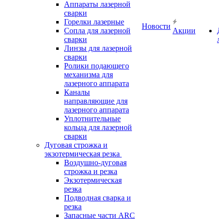
Аппараты лазерной
сварки
Горелки лазерные
Новости
Сопла для лазерной
Акции
сварки
Линзы для лазерной
сварки
Ролики подающего
механизма для
лазерного аппарата
Каналы
направляющие для
лазерного аппарата
Уплотнительные
кольца для лазерной
сварки
Дуговая строжка и
экзотермическая резка
Воздушно-дуговая
строжка и резка
Экзотермическая
резка
Подводная сварка и
резка
Запасные части ARC