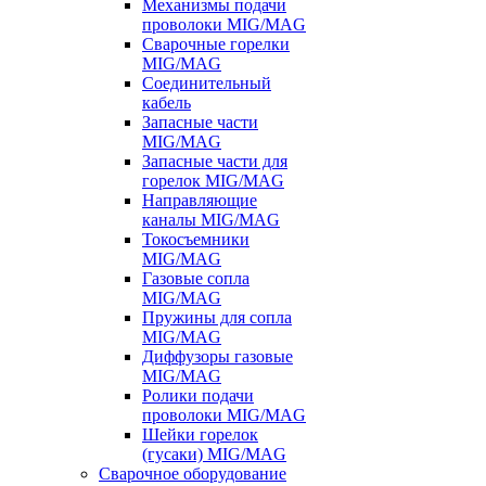
Механизмы подачи
проволоки MIG/MAG
Сварочные горелки
MIG/MAG
Соединительный
кабель
Запасные части
MIG/MAG
Запасные части для
горелок MIG/MAG
Направляющие
каналы MIG/MAG
Токосъемники
MIG/MAG
Газовые сопла
MIG/MAG
Пружины для сопла
MIG/MAG
Диффузоры газовые
MIG/MAG
Ролики подачи
проволоки MIG/MAG
Шейки горелок
(гусаки) MIG/MAG
Сварочное оборудование