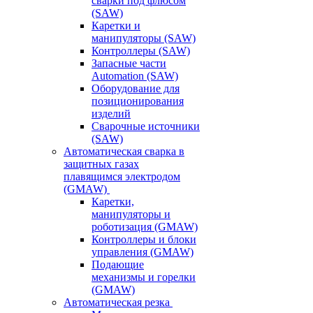
сварки под флюсом
(SAW)
Каретки и
манипуляторы (SAW)
Контроллеры (SAW)
Запасные части
Automation (SAW)
Оборудование для
позиционирования
изделий
Сварочные источники
(SAW)
Автоматическая сварка в
защитных газах
плавящимся электродом
(GMAW)
Каретки,
манипуляторы и
роботизация (GMAW)
Контроллеры и блоки
управления (GMAW)
Подающие
механизмы и горелки
(GMAW)
Автоматическая резка