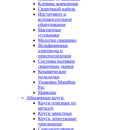
Клеммы заземления
Сварочный кабель
Инструмент и
вспомогательное
оборудование
Магнитные
угольники
Молотки сварщика
Вольфрамовые
электроды и
приспособления
Системы вытяжки
сварочных дымов
Керамические
подкладки
Упаковка Marathon
Pac
Маркеры
Абразивные круги
Круги отрезные по
металлу
Круги зачистные
Круги лепестковые
тарельчатые
Самозацепляемые