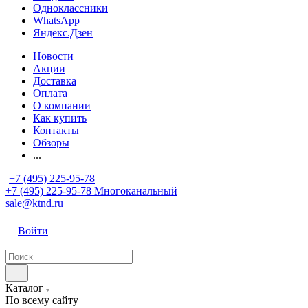
Одноклассники
WhatsApp
Яндекс.Дзен
Новости
Акции
Доставка
Оплата
О компании
Как купить
Контакты
Обзоры
...
+7 (495) 225-95-78
+7 (495) 225-95-78
Многоканальный
sale@ktnd.ru
Войти
Каталог
По всему сайту