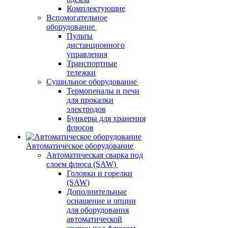
Комплектующие
Вспомогательное
оборудование
Пульты
дистанционного
управления
Транспортные
тележки
Сушильное оборудование
Термопеналы и печи
для прокалки
электродов
Бункеры для хранения
флюсов
Автоматическое оборудование
Автоматическая сварка под
слоем флюса (SAW)
Головки и горелки
(SAW)
Дополнительные
оснащение и опции
для оборудования
автоматической