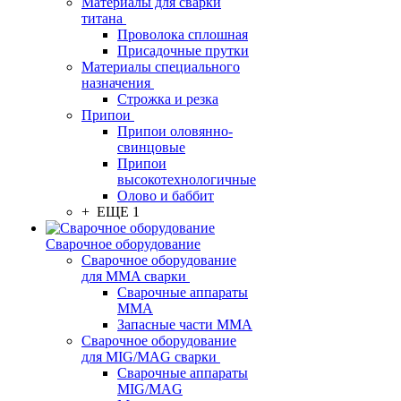
Материалы для сварки
титана
Проволока сплошная
Присадочные прутки
Материалы специального
назначения
Строжка и резка
Припои
Припои оловянно-
свинцовые
Припои
высокотехнологичные
Олово и баббит
+ ЕЩЕ 1
Сварочное оборудование
Сварочное оборудование
для MMA сварки
Сварочные аппараты
MMA
Запасные части MMA
Сварочное оборудование
для MIG/MAG сварки
Сварочные аппараты
MIG/MAG