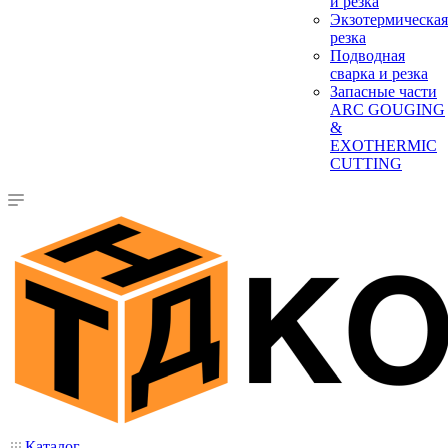
и резка
Экзотермическая
резка
Подводная
сварка и резка
Запасные части
ARC GOUGING
&
EXOTHERMIC
CUTTING
Каталог