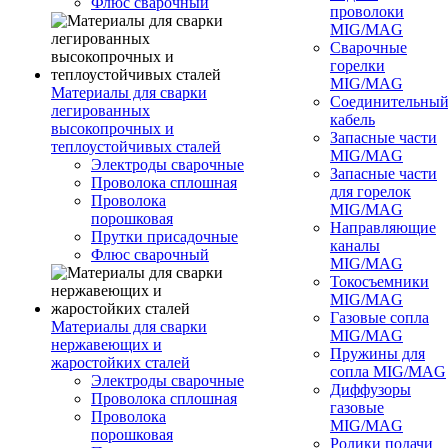
Флюс сварочный
проволоки
MIG/MAG
Сварочные
горелки
MIG/MAG
Материалы для сварки
Соединительны
легированных
кабель
высокопрочных и
Запасные части
теплоустойчивых сталей
MIG/MAG
Электроды сварочные
Запасные части
Проволока сплошная
для горелок
Проволока
MIG/MAG
порошковая
Направляющие
Прутки присадочные
каналы
Флюс сварочный
MIG/MAG
Токосъемники
MIG/MAG
Газовые сопла
Материалы для сварки
MIG/MAG
нержавеющих и
Пружины для
жаростойких сталей
сопла MIG/MAG
Электроды сварочные
Диффузоры
Проволока сплошная
газовые
Проволока
MIG/MAG
порошковая
Ролики подачи