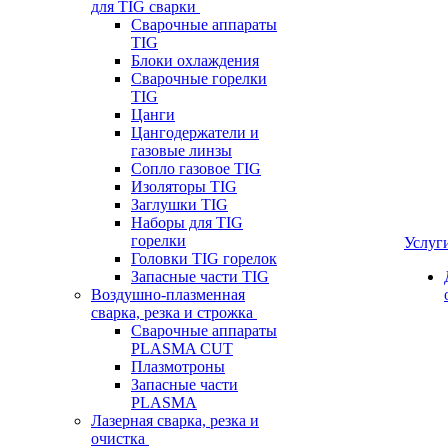
для TIG сварки
Сварочные аппараты
TIG
Блоки охлаждения
Сварочные горелки
TIG
Цанги
Цангодержатели и
газовые линзы
Сопло газовое TIG
Изоляторы TIG
Заглушки TIG
Наборы для TIG
горелки
Услуг
Головки TIG горелок
Запасные части TIG
Воздушно-плазменная
сварка, резка и строжка
Сварочные аппараты
PLASMA CUT
Плазмотроны
Запасные части
PLASMA
Лазерная сварка, резка и
очистка