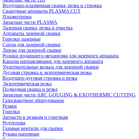
Воздушно-плазменная сварка, резка и строжка
Сварочные аппараты PLASMA CUT
Плазмотроны
Запасные части PLASMA
Лазерная сварка, резка и очистка
Аппараты лазерной сварки
Горелки лазерные
Сопла для лазерной сварки
Линзы для лазерной сварки
Ролики подающего механизма для лазерного аппарата
Каналы направляющие для лазерного аппарата
Уплотнительные кольца для лазерной сварки
Дуговая строжка и экзотермическая резка
Воздушно-дуговая строжка и резка
Экзотермическая резка
Подводная сварка и резка
Запасные части ARC GOUGING & EXOTHERMIC CUTTING
Газосварочное оборудование
Резаки
Горелки
Запчасти к резакам и горелкам
Редукторы
Газовые вентили для сварки
Рукава напорные