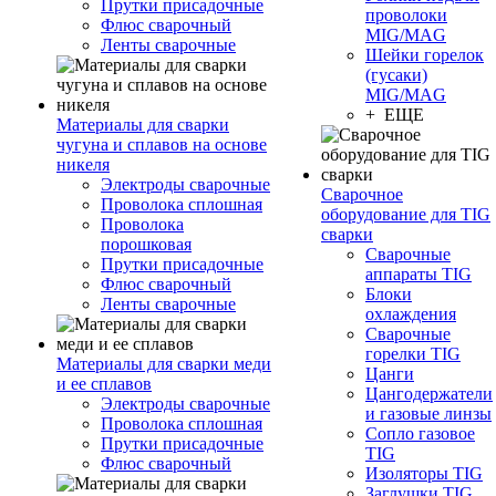
Прутки присадочные
проволоки
Флюс сварочный
MIG/MAG
Ленты сварочные
Шейки горелок
(гусаки)
MIG/MAG
+ ЕЩЕ
Материалы для сварки
чугуна и сплавов на основе
никеля
Электроды сварочные
Сварочное
Проволока сплошная
оборудование для TIG
Проволока
сварки
порошковая
Сварочные
Прутки присадочные
аппараты TIG
Флюс сварочный
Блоки
Ленты сварочные
охлаждения
Сварочные
горелки TIG
Материалы для сварки меди
Цанги
и ее сплавов
Цангодержатели
Электроды сварочные
и газовые линзы
Проволока сплошная
Сопло газовое
Прутки присадочные
TIG
Флюс сварочный
Изоляторы TIG
Заглушки TIG