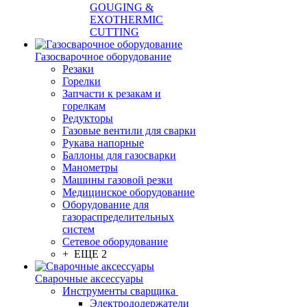
GOUGING &
EXOTHERMIC
CUTTING
Газосварочное оборудование
Резаки
Горелки
Запчасти к резакам и
горелкам
Редукторы
Газовые вентили для сварки
Рукава напорные
Баллоны для газосварки
Манометры
Машины газовой резки
Медицинское оборудование
Оборудование для
газораспределительных
систем
Сетевое оборудование
+ ЕЩЕ 2
Сварочные аксессуары
Инструменты сварщика
Электрододержатели