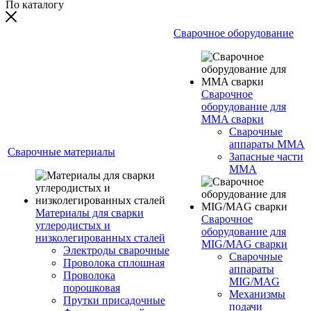
По каталогу
Сварочное оборудование
Сварочное
оборудование для
MMA сварки
Сварочные
аппараты MMA
Сварочные материалы
Запасные части
MMA
Материалы для сварки
Сварочное
углеродистых и
оборудование для
низколегированных сталей
MIG/MAG сварки
Электроды сварочные
Сварочные
Проволока сплошная
аппараты
Проволока
MIG/MAG
порошковая
Механизмы
Прутки присадочные
подачи