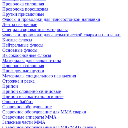
Проволока сплошная
Проволока порошковая
Прутки присадочные
Флюсы и проволоки для износостойкой наплавки
Ленты сварочные
Специализированные материалы
Флюсы и проволоки для автоматической сварки и наплавки
Кислые флюсы
Нейтральные флюсы
Основные флюсы
Высокоосновные флюсы
Материалы для сварки титана
Проволока сплошная
Присадочные прутки
Материалы специального назначения
Строжка и резка
Припои
Припои оловянно-свинцовые
Припои высокотехнологичные
Олово и баббит
Сварочное оборудование
Сварочное оборудование для MMA сварки
Сварочные аппараты MMA
Запасные части MMA
Сварочное оборудование для MIG/MAG сварки