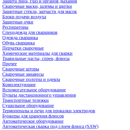
Защита лица, глаз и органов дыхания
Сварочные маски, шлемы и щитки
Защитные стекла, запчасти для масок
Блоки подачи воздуха
Защитные очки
Респираторы
Спецодежда для сварщиков
Одежда сварщика
Обувь сварщика
Перчатки сварочные
Химические материалы для сварки
Травильные пасты, спреи, флюсы
Прочее
Сварочные шторы
Сварочные занавесы
Сварочные полотна и одеяла
Комплектующие
Вспомогательное оборудование
Пульты дистанционного управления
Транспортные тележки
Сушильное оборудование
Термопеналы и печи для прокалки электродов
Бункеры для хранения флюсов
Автоматическое оборудование
Автоматическая сварка под слоем флюса (SAW)