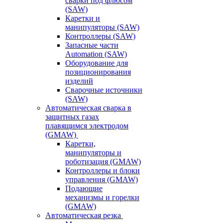
сварки под флюсом
(SAW)
Каретки и
манипуляторы (SAW)
Контроллеры (SAW)
Запасные части
Automation (SAW)
Оборудование для
позиционирования
изделий
Сварочные источники
(SAW)
Автоматическая сварка в
защитных газах
плавящимся электродом
(GMAW)
Каретки,
манипуляторы и
роботизация (GMAW)
Контроллеры и блоки
управления (GMAW)
Подающие
механизмы и горелки
(GMAW)
Автоматическая резка