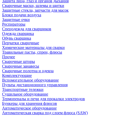
Защита лица, глаз и органов дыхания
Сварочные маски, шлемы и щитки
Защитные стекла, запчасти для масок
Блоки подачи воздуха
Защитные очки
Респираторы
Спецодежда для сварщиков
Одежда сварщика
Обувь сварщика
Перчатки сварочные
Химические материалы для сварки
Травильные пасты, спреи, флюсы
Прочее
Сварочные шторы
Сварочные занавесы
Сварочные полотна и одеяла
Комплектующие
Вспомогательное оборудование
Пульты дистанционного управления
Транспортные тележки
Сушильное оборудование
Термопеналы и печи для прокалки электродов
Бункеры для хранения флюсов
Автоматическое оборудование
Автоматическая сварка под слоем флюса (SAW)