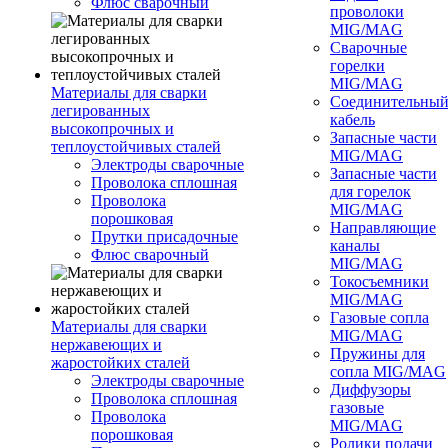
Флюс сварочный
проволоки
MIG/MAG
Сварочные
горелки
MIG/MAG
Материалы для сварки
Соединительны
легированных
кабель
высокопрочных и
Запасные части
теплоустойчивых сталей
MIG/MAG
Электроды сварочные
Запасные части
Проволока сплошная
для горелок
Проволока
MIG/MAG
порошковая
Направляющие
Прутки присадочные
каналы
Флюс сварочный
MIG/MAG
Токосъемники
MIG/MAG
Газовые сопла
Материалы для сварки
MIG/MAG
нержавеющих и
Пружины для
жаростойких сталей
сопла MIG/MAG
Электроды сварочные
Диффузоры
Проволока сплошная
газовые
Проволока
MIG/MAG
порошковая
Ролики подачи