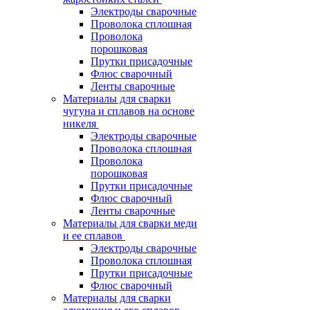
Электроды сварочные
Проволока сплошная
Проволока
порошковая
Прутки присадочные
Флюс сварочный
Ленты сварочные
Материалы для сварки
чугуна и сплавов на основе
никеля
Электроды сварочные
Проволока сплошная
Проволока
порошковая
Прутки присадочные
Флюс сварочный
Ленты сварочные
Материалы для сварки меди
и ее сплавов
Электроды сварочные
Проволока сплошная
Прутки присадочные
Флюс сварочный
Материалы для сварки