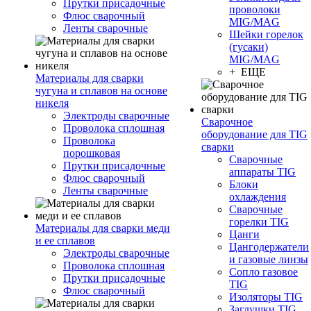
Прутки присадочные
проволоки
Флюс сварочный
MIG/MAG
Ленты сварочные
Шейки горелок
(гусаки)
MIG/MAG
+ ЕЩЕ
Материалы для сварки
чугуна и сплавов на основе
никеля
Электроды сварочные
Сварочное
Проволока сплошная
оборудование для TIG
Проволока
сварки
порошковая
Сварочные
Прутки присадочные
аппараты TIG
Флюс сварочный
Блоки
Ленты сварочные
охлаждения
Сварочные
горелки TIG
Материалы для сварки меди
Цанги
и ее сплавов
Цангодержатели
Электроды сварочные
и газовые линзы
Проволока сплошная
Сопло газовое
Прутки присадочные
TIG
Флюс сварочный
Изоляторы TIG
Заглушки TIG