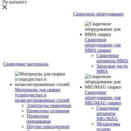
По каталогу
Сварочное оборудование
Сварочное
оборудование для
MMA сварки
Сварочные
аппараты MMA
Сварочные материалы
Запасные части
MMA
Материалы для сварки
Сварочное
углеродистых и
оборудование для
низколегированных сталей
MIG/MAG сварки
Электроды сварочные
Сварочные
Проволока сплошная
аппараты
Проволока
MIG/MAG
порошковая
Механизмы
Прутки присадочные
подачи