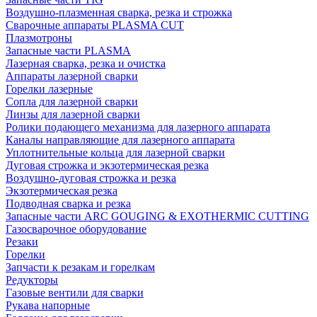
Воздушно-плазменная сварка, резка и строжка
Сварочные аппараты PLASMA CUT
Плазмотроны
Запасные части PLASMA
Лазерная сварка, резка и очистка
Аппараты лазерной сварки
Горелки лазерные
Сопла для лазерной сварки
Линзы для лазерной сварки
Ролики подающего механизма для лазерного аппарата
Каналы направляющие для лазерного аппарата
Уплотнительные кольца для лазерной сварки
Дуговая строжка и экзотермическая резка
Воздушно-дуговая строжка и резка
Экзотермическая резка
Подводная сварка и резка
Запасные части ARC GOUGING & EXOTHERMIC CUTTING
Газосварочное оборудование
Резаки
Горелки
Запчасти к резакам и горелкам
Редукторы
Газовые вентили для сварки
Рукава напорные