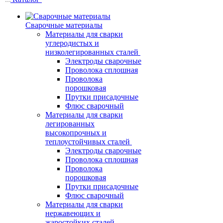
Сварочные материалы
Материалы для сварки
углеродистых и
низколегированных сталей
Электроды сварочные
Проволока сплошная
Проволока
порошковая
Прутки присадочные
Флюс сварочный
Материалы для сварки
легированных
высокопрочных и
теплоустойчивых сталей
Электроды сварочные
Проволока сплошная
Проволока
порошковая
Прутки присадочные
Флюс сварочный
Материалы для сварки
нержавеющих и
жаростойких сталей