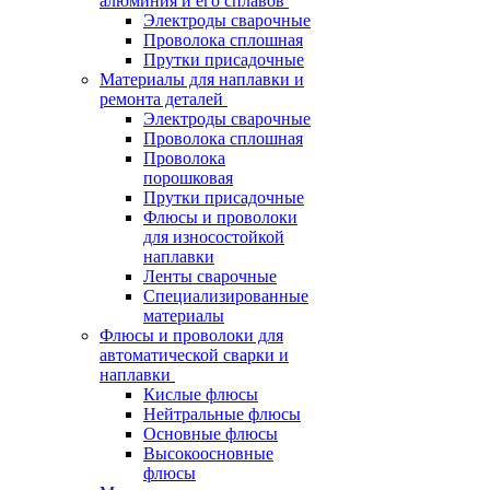
алюминия и его сплавов
Электроды сварочные
Проволока сплошная
Прутки присадочные
Материалы для наплавки и
ремонта деталей
Электроды сварочные
Проволока сплошная
Проволока
порошковая
Прутки присадочные
Флюсы и проволоки
для износостойкой
наплавки
Ленты сварочные
Специализированные
материалы
Флюсы и проволоки для
автоматической сварки и
наплавки
Кислые флюсы
Нейтральные флюсы
Основные флюсы
Высокоосновные
флюсы