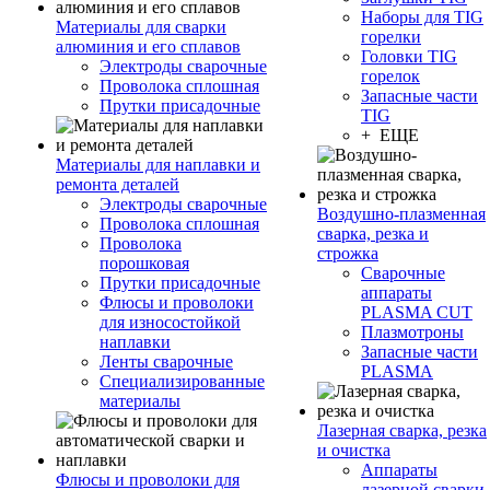
Наборы для TIG
Материалы для сварки
горелки
алюминия и его сплавов
Головки TIG
Электроды сварочные
горелок
Проволока сплошная
Запасные части
Прутки присадочные
TIG
+ ЕЩЕ
Материалы для наплавки и
ремонта деталей
Электроды сварочные
Воздушно-плазменная
Проволока сплошная
сварка, резка и
Проволока
строжка
порошковая
Сварочные
Прутки присадочные
аппараты
Флюсы и проволоки
PLASMA CUT
для износостойкой
Плазмотроны
наплавки
Запасные части
Ленты сварочные
PLASMA
Специализированные
материалы
Лазерная сварка, резка
и очистка
Аппараты
Флюсы и проволоки для
лазерной сварки