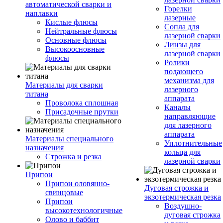
автоматической сварки и
Горелки
наплавки
лазерные
Кислые флюсы
Сопла для
Нейтральные флюсы
лазерной сварки
Основные флюсы
Линзы для
Высокоосновные
лазерной сварки
флюсы
Ролики
подающего
механизма для
Материалы для сварки
лазерного
титана
аппарата
Проволока сплошная
Каналы
Присадочные прутки
направляющие
для лазерного
аппарата
Материалы специального
Уплотнительные
назначения
кольца для
Строжка и резка
лазерной сварки
Припои
Припои оловянно-
Дуговая строжка и
свинцовые
экзотермическая резка
Припои
Воздушно-
высокотехнологичные
дуговая строжка
Олово и баббит