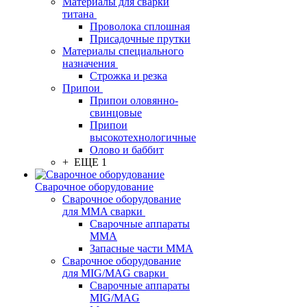
Материалы для сварки
титана
Проволока сплошная
Присадочные прутки
Материалы специального
назначения
Строжка и резка
Припои
Припои оловянно-
свинцовые
Припои
высокотехнологичные
Олово и баббит
+ ЕЩЕ 1
Сварочное оборудование
Сварочное оборудование
для MMA сварки
Сварочные аппараты
MMA
Запасные части MMA
Сварочное оборудование
для MIG/MAG сварки
Сварочные аппараты
MIG/MAG