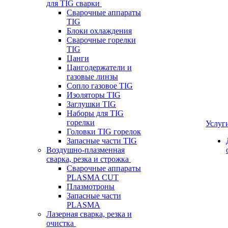
для TIG сварки
Сварочные аппараты
TIG
Блоки охлаждения
Сварочные горелки
TIG
Цанги
Цангодержатели и
газовые линзы
Сопло газовое TIG
Изоляторы TIG
Заглушки TIG
Наборы для TIG
горелки
Услуг
Головки TIG горелок
Запасные части TIG
Воздушно-плазменная
сварка, резка и строжка
Сварочные аппараты
PLASMA CUT
Плазмотроны
Запасные части
PLASMA
Лазерная сварка, резка и
очистка