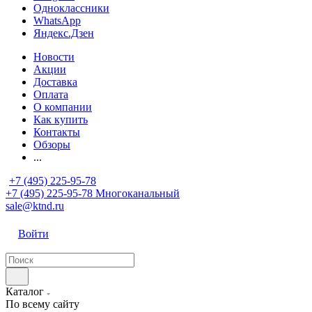
Одноклассники
WhatsApp
Яндекс.Дзен
Новости
Акции
Доставка
Оплата
О компании
Как купить
Контакты
Обзоры
...
+7 (495) 225-95-78
+7 (495) 225-95-78
Многоканальный
sale@ktnd.ru
Войти
Каталог
По всему сайту