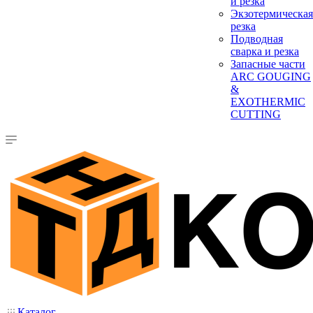
и резка
Экзотермическая
резка
Подводная
сварка и резка
Запасные части
ARC GOUGING
&
EXOTHERMIC
CUTTING
Каталог