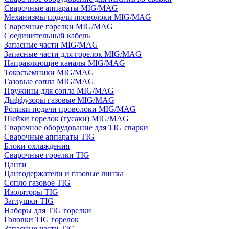
Сварочные аппараты MIG/MAG
Механизмы подачи проволоки MIG/MAG
Сварочные горелки MIG/MAG
Соединительный кабель
Запасные части MIG/MAG
Запасные части для горелок MIG/MAG
Направляющие каналы MIG/MAG
Токосъемники MIG/MAG
Газовые сопла MIG/MAG
Пружины для сопла MIG/MAG
Диффузоры газовые MIG/MAG
Ролики подачи проволоки MIG/MAG
Шейки горелок (гусаки) MIG/MAG
Сварочное оборудование для TIG сварки
Сварочные аппараты TIG
Блоки охлаждения
Сварочные горелки TIG
Цанги
Цангодержатели и газовые линзы
Сопло газовое TIG
Изоляторы TIG
Заглушки TIG
Наборы для TIG горелки
Головки TIG горелок
Запасные части TIG