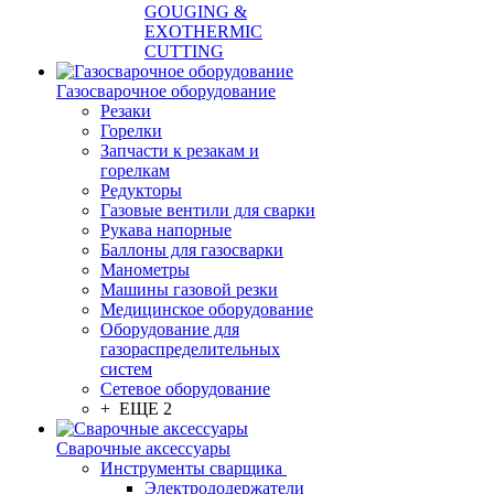
GOUGING &
EXOTHERMIC
CUTTING
Газосварочное оборудование
Резаки
Горелки
Запчасти к резакам и
горелкам
Редукторы
Газовые вентили для сварки
Рукава напорные
Баллоны для газосварки
Манометры
Машины газовой резки
Медицинское оборудование
Оборудование для
газораспределительных
систем
Сетевое оборудование
+ ЕЩЕ 2
Сварочные аксессуары
Инструменты сварщика
Электрододержатели