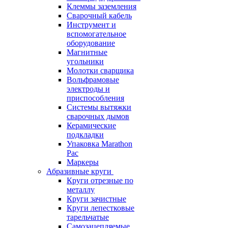
Клеммы заземления
Сварочный кабель
Инструмент и
вспомогательное
оборудование
Магнитные
угольники
Молотки сварщика
Вольфрамовые
электроды и
приспособления
Системы вытяжки
сварочных дымов
Керамические
подкладки
Упаковка Marathon
Pac
Маркеры
Абразивные круги
Круги отрезные по
металлу
Круги зачистные
Круги лепестковые
тарельчатые
Самозацепляемые