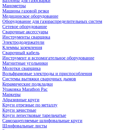
Баллоны для газосварки
Манометры
Машины газовой резки
Медицинское оборудование
Оборудование для газораспределительных систем
Сетевое оборудование
Сварочные аксессуары
Инструменты сварщика
Электрододержатели
Клеммы заземления
Сварочный кабель
Инструмент и вспомогательное оборудование
Магнитные угольники
Молотки сварщика
Вольфрамовые электроды и приспособления
Системы вытяжки сварочных дымов
Керамические подкладки
Упаковка Marathon Pac
Маркеры
Абразивные круги
Круги отрезные по металлу
Круги зачистные
Круги лепестковые тарельчатые
Самозацепляемые шлифовальные круги
Шлифовальные листы