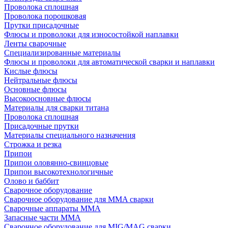
Проволока сплошная
Проволока порошковая
Прутки присадочные
Флюсы и проволоки для износостойкой наплавки
Ленты сварочные
Специализированные материалы
Флюсы и проволоки для автоматической сварки и наплавки
Кислые флюсы
Нейтральные флюсы
Основные флюсы
Высокоосновные флюсы
Материалы для сварки титана
Проволока сплошная
Присадочные прутки
Материалы специального назначения
Строжка и резка
Припои
Припои оловянно-свинцовые
Припои высокотехнологичные
Олово и баббит
Сварочное оборудование
Сварочное оборудование для MMA сварки
Сварочные аппараты MMA
Запасные части MMA
Сварочное оборудование для MIG/MAG сварки