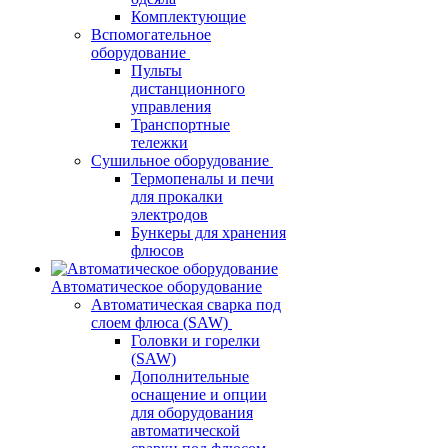
Комплектующие
Вспомогательное
оборудование
Пульты
дистанционного
управления
Транспортные
тележки
Сушильное оборудование
Термопеналы и печи
для прокалки
электродов
Бункеры для хранения
флюсов
Автоматическое оборудование
Автоматическая сварка под
слоем флюса (SAW)
Головки и горелки
(SAW)
Дополнительные
оснащение и опции
для оборудования
автоматической