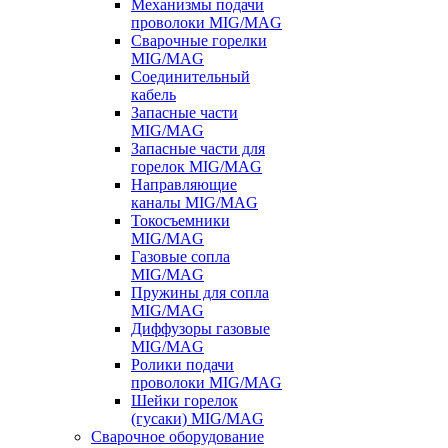
Механизмы подачи
проволоки MIG/MAG
Сварочные горелки
MIG/MAG
Соединительный
кабель
Запасные части
MIG/MAG
Запасные части для
горелок MIG/MAG
Направляющие
каналы MIG/MAG
Токосъемники
MIG/MAG
Газовые сопла
MIG/MAG
Пружины для сопла
MIG/MAG
Диффузоры газовые
MIG/MAG
Ролики подачи
проволоки MIG/MAG
Шейки горелок
(гусаки) MIG/MAG
Сварочное оборудование