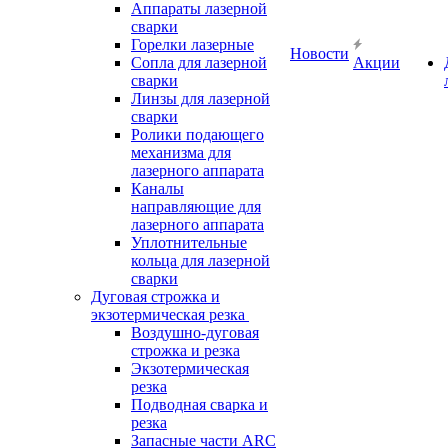
Аппараты лазерной
сварки
Горелки лазерные
Новости
Сопла для лазерной
Акции
сварки
Линзы для лазерной
сварки
Ролики подающего
механизма для
лазерного аппарата
Каналы
направляющие для
лазерного аппарата
Уплотнительные
кольца для лазерной
сварки
Дуговая строжка и
экзотермическая резка
Воздушно-дуговая
строжка и резка
Экзотермическая
резка
Подводная сварка и
резка
Запасные части ARC