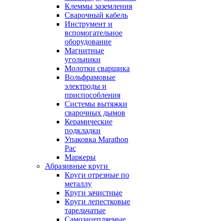
Клеммы заземления
Сварочный кабель
Инструмент и
вспомогательное
оборудование
Магнитные
угольники
Молотки сварщика
Вольфрамовые
электроды и
приспособления
Системы вытяжки
сварочных дымов
Керамические
подкладки
Упаковка Marathon
Pac
Маркеры
Абразивные круги
Круги отрезные по
металлу
Круги зачистные
Круги лепестковые
тарельчатые
Самозацепляемые