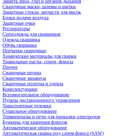
Защита лица, глаз и органов дыхания
Сварочные маски, шлемы и щитки
Защитные стекла, запчасти для масок
Блоки подачи воздуха
Защитные очки
Респираторы
Спецодежда для сварщиков
Одежда сварщика
Обувь сварщика
Перчатки сварочные
Химические материалы для сварки
Травильные пасты, спреи, флюсы
Прочее
Сварочные шторы
Сварочные занавесы
Сварочные полотна и одеяла
Комплектующие
Вспомогательное оборудование
Пульты дистанционного управления
Транспортные тележки
Сушильное оборудование
Термопеналы и печи для прокалки электродов
Бункеры для хранения флюсов
Автоматическое оборудование
Автоматическая сварка под слоем флюса (SAW)