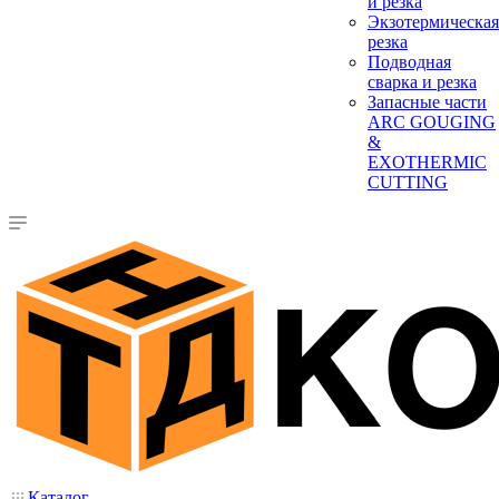
и резка
Экзотермическая
резка
Подводная
сварка и резка
Запасные части
ARC GOUGING
&
EXOTHERMIC
CUTTING
Каталог