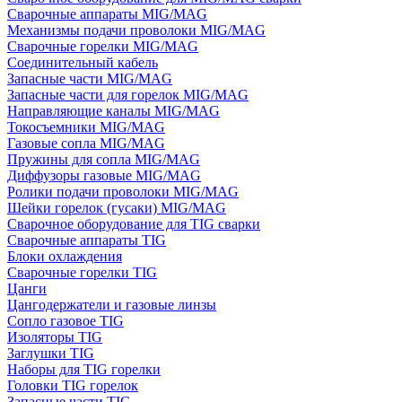
Сварочные аппараты MIG/MAG
Механизмы подачи проволоки MIG/MAG
Сварочные горелки MIG/MAG
Соединительный кабель
Запасные части MIG/MAG
Запасные части для горелок MIG/MAG
Направляющие каналы MIG/MAG
Токосъемники MIG/MAG
Газовые сопла MIG/MAG
Пружины для сопла MIG/MAG
Диффузоры газовые MIG/MAG
Ролики подачи проволоки MIG/MAG
Шейки горелок (гусаки) MIG/MAG
Сварочное оборудование для TIG сварки
Сварочные аппараты TIG
Блоки охлаждения
Сварочные горелки TIG
Цанги
Цангодержатели и газовые линзы
Сопло газовое TIG
Изоляторы TIG
Заглушки TIG
Наборы для TIG горелки
Головки TIG горелок
Запасные части TIG