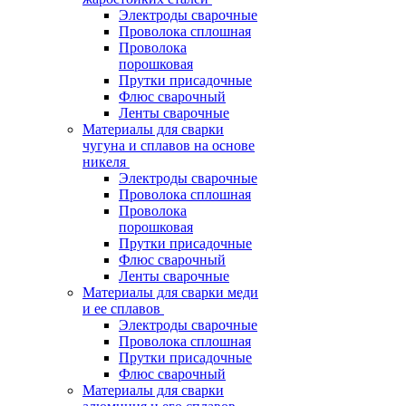
Электроды сварочные
Проволока сплошная
Проволока
порошковая
Прутки присадочные
Флюс сварочный
Ленты сварочные
Материалы для сварки
чугуна и сплавов на основе
никеля
Электроды сварочные
Проволока сплошная
Проволока
порошковая
Прутки присадочные
Флюс сварочный
Ленты сварочные
Материалы для сварки меди
и ее сплавов
Электроды сварочные
Проволока сплошная
Прутки присадочные
Флюс сварочный
Материалы для сварки