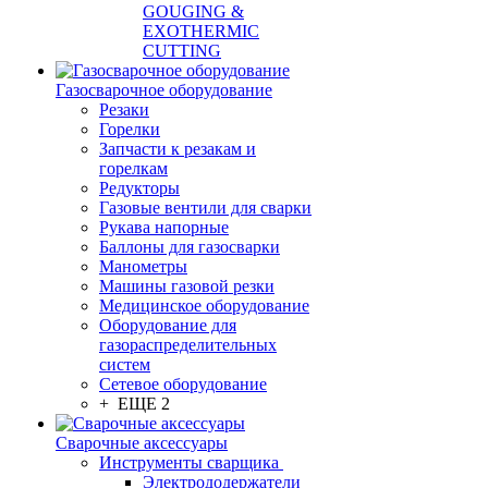
GOUGING &
EXOTHERMIC
CUTTING
Газосварочное оборудование
Резаки
Горелки
Запчасти к резакам и
горелкам
Редукторы
Газовые вентили для сварки
Рукава напорные
Баллоны для газосварки
Манометры
Машины газовой резки
Медицинское оборудование
Оборудование для
газораспределительных
систем
Сетевое оборудование
+ ЕЩЕ 2
Сварочные аксессуары
Инструменты сварщика
Электрододержатели