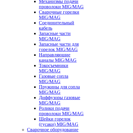
Механизмы подачи
проволоки MIG/MAG
Сварочные горелки
MIG/MAG
Соединительный
кабель
Запасные части
MIG/MAG
Запасные части для
горелок MIG/MAG
Направляющие
каналы MIG/MAG
Токосъемники
MIG/MAG
Газовые сопла
MIG/MAG
Пружины для сопла
MIG/MAG
Диффузоры газовые
MIG/MAG
Ролики подачи
проволоки MIG/MAG
Шейки горелок
(гусаки) MIG/MAG
Сварочное оборудование