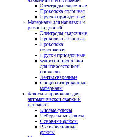
алюминия и его сплавов
Электроды сварочные
Проволока сплошная
Прутки присадочные
Материалы для наплавки и
ремонта деталей
Электроды сварочные
Проволока сплошная
Проволока
порошковая
Прутки присадочные
Флюсы и проволоки
для износостойкой
наплавки
Ленты сварочные
Специализированные
материалы
Флюсы и проволоки для
автоматической сварки и
наплавки
Кислые флюсы
Нейтральные флюсы
Основные флюсы
Высокоосновные
флюсы