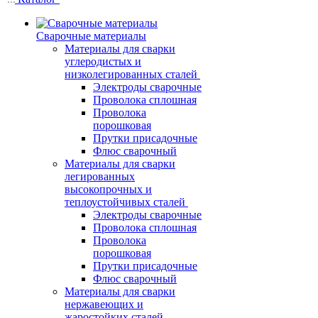
Сварочные материалы
Материалы для сварки
углеродистых и
низколегированных сталей
Электроды сварочные
Проволока сплошная
Проволока
порошковая
Прутки присадочные
Флюс сварочный
Материалы для сварки
легированных
высокопрочных и
теплоустойчивых сталей
Электроды сварочные
Проволока сплошная
Проволока
порошковая
Прутки присадочные
Флюс сварочный
Материалы для сварки
нержавеющих и
жаростойких сталей