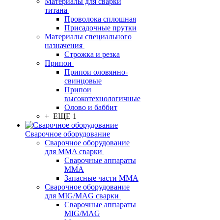
Материалы для сварки
титана
Проволока сплошная
Присадочные прутки
Материалы специального
назначения
Строжка и резка
Припои
Припои оловянно-
свинцовые
Припои
высокотехнологичные
Олово и баббит
+ ЕЩЕ 1
Сварочное оборудование
Сварочное оборудование
для MMA сварки
Сварочные аппараты
MMA
Запасные части MMA
Сварочное оборудование
для MIG/MAG сварки
Сварочные аппараты
MIG/MAG