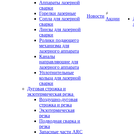
Аппараты лазерной
сварки
Горелки лазерные
Новости
Сопла для лазерной
Акции
сварки
Линзы для лазерной
сварки
Ролики подающего
механизма для
лазерного аппарата
Каналы
направляющие для
лазерного аппарата
Уплотнительные
кольца для лазерной
сварки
Дуговая строжка и
экзотермическая резка
Воздушно-дуговая
строжка и резка
Экзотермическая
резка
Подводная сварка и
резка
Запасные части ARC