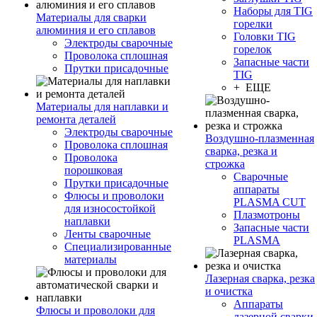
Наборы для TIG
Материалы для сварки
горелки
алюминия и его сплавов
Головки TIG
Электроды сварочные
горелок
Проволока сплошная
Запасные части
Прутки присадочные
TIG
+ ЕЩЕ
Материалы для наплавки и
ремонта деталей
Электроды сварочные
Воздушно-плазменная
Проволока сплошная
сварка, резка и
Проволока
строжка
порошковая
Сварочные
Прутки присадочные
аппараты
Флюсы и проволоки
PLASMA CUT
для износостойкой
Плазмотроны
наплавки
Запасные части
Ленты сварочные
PLASMA
Специализированные
материалы
Лазерная сварка, резка
и очистка
Аппараты
Флюсы и проволоки для
лазерной сварки