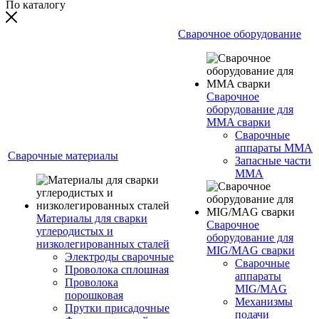
По каталогу
Сварочное оборудование
Сварочное
оборудование для
MMA сварки
Сварочные
аппараты MMA
Сварочные материалы
Запасные части
MMA
Материалы для сварки
Сварочное
углеродистых и
оборудование для
низколегированных сталей
MIG/MAG сварки
Электроды сварочные
Сварочные
Проволока сплошная
аппараты
Проволока
MIG/MAG
порошковая
Механизмы
Прутки присадочные
подачи