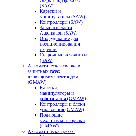
сварки под флюсом
(SAW)
Каретки и
манипуляторы (SAW)
Контроллеры (SAW)
Запасные части
Automation (SAW)
Оборудование для
позиционирования
изделий
Сварочные источники
(SAW)
Автоматическая сварка в
защитных газах
плавящимся электродом
(GMAW)
Каретки,
манипуляторы и
роботизация (GMAW)
Контроллеры и блоки
управления (GMAW)
Подающие
механизмы и горелки
(GMAW)
Автоматическая резка