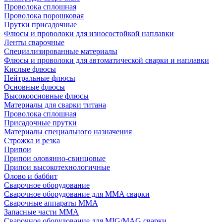
Проволока сплошная
Проволока порошковая
Прутки присадочные
Флюсы и проволоки для износостойкой наплавки
Ленты сварочные
Специализированные материалы
Флюсы и проволоки для автоматической сварки и наплавки
Кислые флюсы
Нейтральные флюсы
Основные флюсы
Высокоосновные флюсы
Материалы для сварки титана
Проволока сплошная
Присадочные прутки
Материалы специального назначения
Строжка и резка
Припои
Припои оловянно-свинцовые
Припои высокотехнологичные
Олово и баббит
Сварочное оборудование
Сварочное оборудование для MMA сварки
Сварочные аппараты MMA
Запасные части MMA
Сварочное оборудование для MIG/MAG сварки