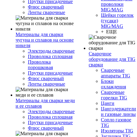
Прутки присадочные
проволоки
Флюс сварочный
MIG/MAG
Ленты сварочные
Шейки горелок
(гусаки)
MIG/MAG
+ ЕЩЕ
Материалы для сварки
чугуна и сплавов на основе
никеля
Электроды сварочные
Сварочное
Проволока сплошная
оборудование для TIG
Проволока
сварки
порошковая
Сварочные
Прутки присадочные
аппараты TIG
Флюс сварочный
Блоки
Ленты сварочные
охлаждения
Сварочные
горелки TIG
Материалы для сварки меди
Цанги
и ее сплавов
Цангодержатели
Электроды сварочные
и газовые линзы
Проволока сплошная
Сопло газовое
Прутки присадочные
TIG
Флюс сварочный
Изоляторы TIG
Заглушки TIG