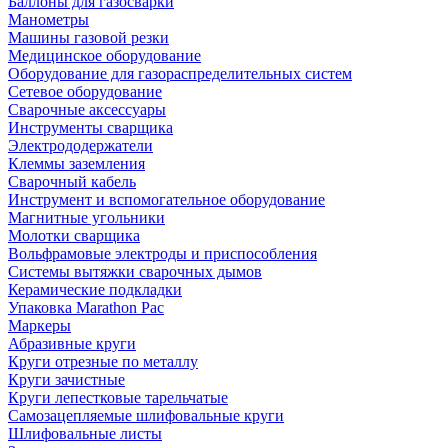
Баллоны для газосварки
Манометры
Машины газовой резки
Медицинское оборудование
Оборудование для газораспределительных систем
Сетевое оборудование
Сварочные аксессуары
Инструменты сварщика
Электрододержатели
Клеммы заземления
Сварочный кабель
Инструмент и вспомогательное оборудование
Магнитные угольники
Молотки сварщика
Вольфрамовые электроды и приспособления
Системы вытяжки сварочных дымов
Керамические подкладки
Упаковка Marathon Pac
Маркеры
Абразивные круги
Круги отрезные по металлу
Круги зачистные
Круги лепестковые тарельчатые
Самозацепляемые шлифовальные круги
Шлифовальные листы