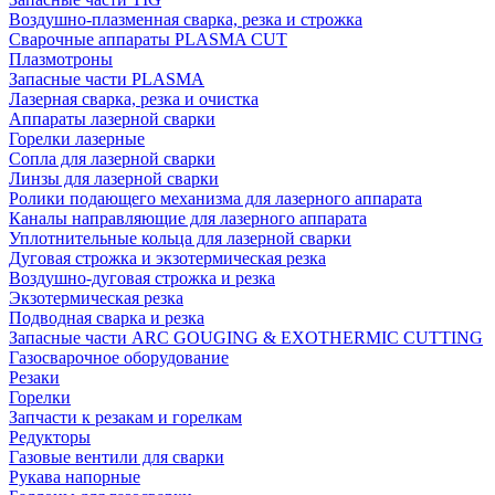
Воздушно-плазменная сварка, резка и строжка
Сварочные аппараты PLASMA CUT
Плазмотроны
Запасные части PLASMA
Лазерная сварка, резка и очистка
Аппараты лазерной сварки
Горелки лазерные
Сопла для лазерной сварки
Линзы для лазерной сварки
Ролики подающего механизма для лазерного аппарата
Каналы направляющие для лазерного аппарата
Уплотнительные кольца для лазерной сварки
Дуговая строжка и экзотермическая резка
Воздушно-дуговая строжка и резка
Экзотермическая резка
Подводная сварка и резка
Запасные части ARC GOUGING & EXOTHERMIC CUTTING
Газосварочное оборудование
Резаки
Горелки
Запчасти к резакам и горелкам
Редукторы
Газовые вентили для сварки
Рукава напорные