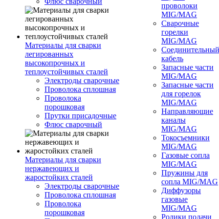
Флюс сварочный
проволоки
MIG/MAG
Сварочные
горелки
MIG/MAG
Материалы для сварки
Соединительны
легированных
кабель
высокопрочных и
Запасные части
теплоустойчивых сталей
MIG/MAG
Электроды сварочные
Запасные части
Проволока сплошная
для горелок
Проволока
MIG/MAG
порошковая
Направляющие
Прутки присадочные
каналы
Флюс сварочный
MIG/MAG
Токосъемники
MIG/MAG
Газовые сопла
Материалы для сварки
MIG/MAG
нержавеющих и
Пружины для
жаростойких сталей
сопла MIG/MAG
Электроды сварочные
Диффузоры
Проволока сплошная
газовые
Проволока
MIG/MAG
порошковая
Ролики подачи