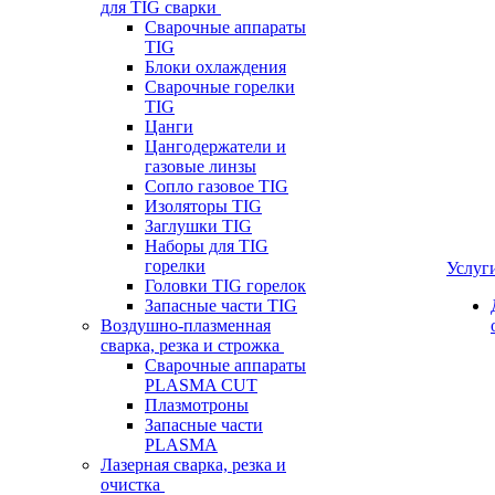
для TIG сварки
Сварочные аппараты
TIG
Блоки охлаждения
Сварочные горелки
TIG
Цанги
Цангодержатели и
газовые линзы
Сопло газовое TIG
Изоляторы TIG
Заглушки TIG
Наборы для TIG
горелки
Услуг
Головки TIG горелок
Запасные части TIG
Воздушно-плазменная
сварка, резка и строжка
Сварочные аппараты
PLASMA CUT
Плазмотроны
Запасные части
PLASMA
Лазерная сварка, резка и
очистка