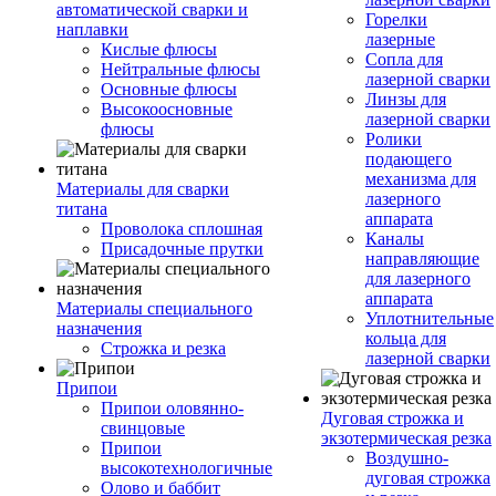
автоматической сварки и
Горелки
наплавки
лазерные
Кислые флюсы
Сопла для
Нейтральные флюсы
лазерной сварки
Основные флюсы
Линзы для
Высокоосновные
лазерной сварки
флюсы
Ролики
подающего
механизма для
Материалы для сварки
лазерного
титана
аппарата
Проволока сплошная
Каналы
Присадочные прутки
направляющие
для лазерного
аппарата
Материалы специального
Уплотнительные
назначения
кольца для
Строжка и резка
лазерной сварки
Припои
Припои оловянно-
Дуговая строжка и
свинцовые
экзотермическая резка
Припои
Воздушно-
высокотехнологичные
дуговая строжка
Олово и баббит