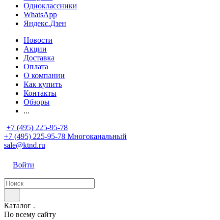
Одноклассники
WhatsApp
Яндекс.Дзен
Новости
Акции
Доставка
Оплата
О компании
Как купить
Контакты
Обзоры
...
+7 (495) 225-95-78
+7 (495) 225-95-78
Многоканальный
sale@ktnd.ru
Войти
Каталог
По всему сайту