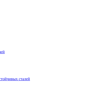
лей
стойчивых сталей