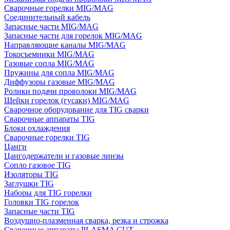
Сварочные горелки MIG/MAG
Соединительный кабель
Запасные части MIG/MAG
Запасные части для горелок MIG/MAG
Направляющие каналы MIG/MAG
Токосъемники MIG/MAG
Газовые сопла MIG/MAG
Пружины для сопла MIG/MAG
Диффузоры газовые MIG/MAG
Ролики подачи проволоки MIG/MAG
Шейки горелок (гусаки) MIG/MAG
Сварочное оборудование для TIG сварки
Сварочные аппараты TIG
Блоки охлаждения
Сварочные горелки TIG
Цанги
Цангодержатели и газовые линзы
Сопло газовое TIG
Изоляторы TIG
Заглушки TIG
Наборы для TIG горелки
Головки TIG горелок
Запасные части TIG
Воздушно-плазменная сварка, резка и строжка
Сварочные аппараты PLASMA CUT