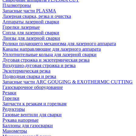
Плазмотроны
Запасные части PLASMA
Лазерная сварка, резка и очистка
Аппараты лазерной сварки
Горелки лазерные
Сопла для лазерной сварки
Линзы для лазерной сварки
Ролики подающего механизма для лазерного аппарата
Каналы направляющие для лазерного аппарата
Уплотнительные кольца для лазерной сварки
Дуговая строжка и экзотермическая резка
Воздушно-дуговая строжка и резка
Экзотермическая резка
Подводная сварка и резка
Запасные части ARC GOUGING & EXOTHERMIC CUTTING
Газосварочное оборудование
Резаки
Горелки
Запчасти к резакам и горелкам
Редукторы
Газовые вентили для сварки
Рукава напорные
Баллоны для газосварки
Манометры