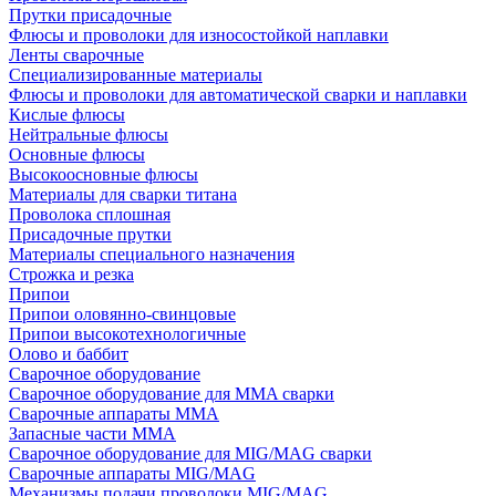
Прутки присадочные
Флюсы и проволоки для износостойкой наплавки
Ленты сварочные
Специализированные материалы
Флюсы и проволоки для автоматической сварки и наплавки
Кислые флюсы
Нейтральные флюсы
Основные флюсы
Высокоосновные флюсы
Материалы для сварки титана
Проволока сплошная
Присадочные прутки
Материалы специального назначения
Строжка и резка
Припои
Припои оловянно-свинцовые
Припои высокотехнологичные
Олово и баббит
Сварочное оборудование
Сварочное оборудование для MMA сварки
Сварочные аппараты MMA
Запасные части MMA
Сварочное оборудование для MIG/MAG сварки
Сварочные аппараты MIG/MAG
Механизмы подачи проволоки MIG/MAG