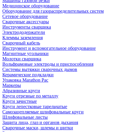
Машины газовой резки
Медицинское оборудование
Оборудование для газораспределительных систем
Сетевое оборудование
Сварочные аксессуары
Инструменты сварщика
Электрододержатели
Клеммы заземления
Сварочный кабель
Инструмент и вспомогательное оборудование
Магнитные угольники
Молотки сварщика
Вольфрамовые электроды и приспособления
Системы вытяжки сварочных дымов
Керамические подкладки
Упаковка Marathon Pac
Маркеры
Абразивные круги
Круги отрезные по металлу
Круги зачистные
Круги лепестковые тарельчатые
Самозацепляемые шлифовальные круги
Шлифовальные листы
Защита лица, глаз и органов дыхания
Сварочные маски, шлемы и щитки