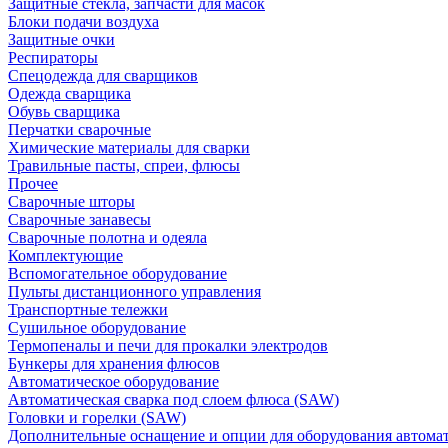
Защитные стекла, запчасти для масок
Блоки подачи воздуха
Защитные очки
Респираторы
Спецодежда для сварщиков
Одежда сварщика
Обувь сварщика
Перчатки сварочные
Химические материалы для сварки
Травильные пасты, спреи, флюсы
Прочее
Сварочные шторы
Сварочные занавесы
Сварочные полотна и одеяла
Комплектующие
Вспомогательное оборудование
Пульты дистанционного управления
Транспортные тележки
Сушильное оборудование
Термопеналы и печи для прокалки электродов
Бункеры для хранения флюсов
Автоматическое оборудование
Автоматическая сварка под слоем флюса (SAW)
Головки и горелки (SAW)
Дополнительные оснащение и опции для оборудования автома