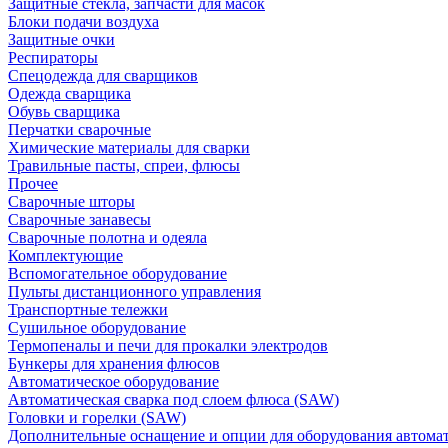
Защитные стекла, запчасти для масок
Блоки подачи воздуха
Защитные очки
Респираторы
Спецодежда для сварщиков
Одежда сварщика
Обувь сварщика
Перчатки сварочные
Химические материалы для сварки
Травильные пасты, спреи, флюсы
Прочее
Сварочные шторы
Сварочные занавесы
Сварочные полотна и одеяла
Комплектующие
Вспомогательное оборудование
Пульты дистанционного управления
Транспортные тележки
Сушильное оборудование
Термопеналы и печи для прокалки электродов
Бункеры для хранения флюсов
Автоматическое оборудование
Автоматическая сварка под слоем флюса (SAW)
Головки и горелки (SAW)
Дополнительные оснащение и опции для оборудования автома