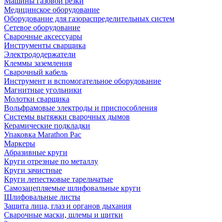
Машины газовой резки
Медицинское оборудование
Оборудование для газораспределительных систем
Сетевое оборудование
Сварочные аксессуары
Инструменты сварщика
Электрододержатели
Клеммы заземления
Сварочный кабель
Инструмент и вспомогательное оборудование
Магнитные угольники
Молотки сварщика
Вольфрамовые электроды и приспособления
Системы вытяжки сварочных дымов
Керамические подкладки
Упаковка Marathon Pac
Маркеры
Абразивные круги
Круги отрезные по металлу
Круги зачистные
Круги лепестковые тарельчатые
Самозацепляемые шлифовальные круги
Шлифовальные листы
Защита лица, глаз и органов дыхания
Сварочные маски, шлемы и щитки