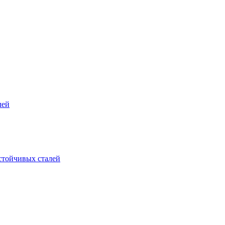
лей
стойчивых сталей