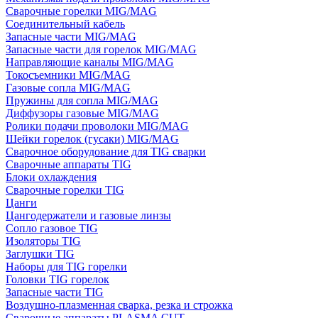
Сварочные горелки MIG/MAG
Соединительный кабель
Запасные части MIG/MAG
Запасные части для горелок MIG/MAG
Направляющие каналы MIG/MAG
Токосъемники MIG/MAG
Газовые сопла MIG/MAG
Пружины для сопла MIG/MAG
Диффузоры газовые MIG/MAG
Ролики подачи проволоки MIG/MAG
Шейки горелок (гусаки) MIG/MAG
Сварочное оборудование для TIG сварки
Сварочные аппараты TIG
Блоки охлаждения
Сварочные горелки TIG
Цанги
Цангодержатели и газовые линзы
Сопло газовое TIG
Изоляторы TIG
Заглушки TIG
Наборы для TIG горелки
Головки TIG горелок
Запасные части TIG
Воздушно-плазменная сварка, резка и строжка
Сварочные аппараты PLASMA CUT