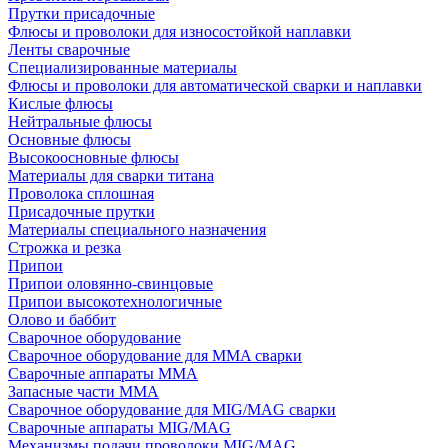
Прутки присадочные
Флюсы и проволоки для износостойкой наплавки
Ленты сварочные
Специализированные материалы
Флюсы и проволоки для автоматической сварки и наплавки
Кислые флюсы
Нейтральные флюсы
Основные флюсы
Высокоосновные флюсы
Материалы для сварки титана
Проволока сплошная
Присадочные прутки
Материалы специального назначения
Строжка и резка
Припои
Припои оловянно-свинцовые
Припои высокотехнологичные
Олово и баббит
Сварочное оборудование
Сварочное оборудование для MMA сварки
Сварочные аппараты MMA
Запасные части MMA
Сварочное оборудование для MIG/MAG сварки
Сварочные аппараты MIG/MAG
Механизмы подачи проволоки MIG/MAG