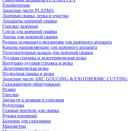
Плазмотроны
Запасные части PLASMA
Лазерная сварка, резка и очистка
Аппараты лазерной сварки
Горелки лазерные
Сопла для лазерной сварки
Линзы для лазерной сварки
Ролики подающего механизма для лазерного аппарата
Каналы направляющие для лазерного аппарата
Уплотнительные кольца для лазерной сварки
Дуговая строжка и экзотермическая резка
Воздушно-дуговая строжка и резка
Экзотермическая резка
Подводная сварка и резка
Запасные части ARC GOUGING & EXOTHERMIC CUTTING
Газосварочное оборудование
Резаки
Горелки
Запчасти к резакам и горелкам
Редукторы
Газовые вентили для сварки
Рукава напорные
Баллоны для газосварки
Манометры