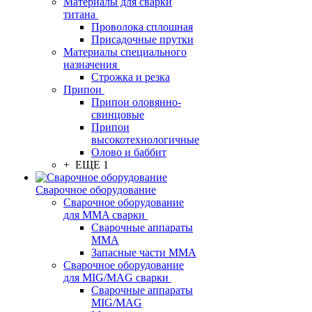
Материалы для сварки
титана
Проволока сплошная
Присадочные прутки
Материалы специального
назначения
Строжка и резка
Припои
Припои оловянно-
свинцовые
Припои
высокотехнологичные
Олово и баббит
+ ЕЩЕ 1
Сварочное оборудование
Сварочное оборудование
для MMA сварки
Сварочные аппараты
MMA
Запасные части MMA
Сварочное оборудование
для MIG/MAG сварки
Сварочные аппараты
MIG/MAG