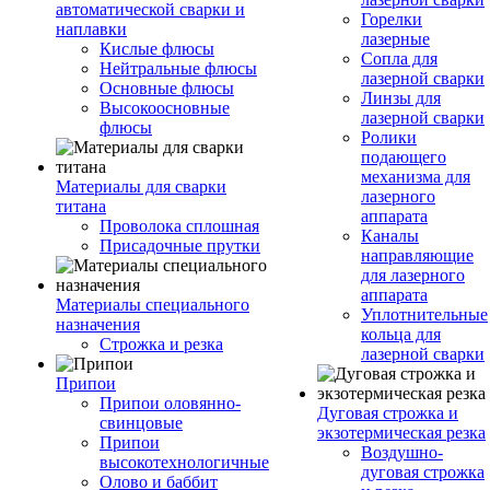
автоматической сварки и
Горелки
наплавки
лазерные
Кислые флюсы
Сопла для
Нейтральные флюсы
лазерной сварки
Основные флюсы
Линзы для
Высокоосновные
лазерной сварки
флюсы
Ролики
подающего
механизма для
Материалы для сварки
лазерного
титана
аппарата
Проволока сплошная
Каналы
Присадочные прутки
направляющие
для лазерного
аппарата
Материалы специального
Уплотнительные
назначения
кольца для
Строжка и резка
лазерной сварки
Припои
Припои оловянно-
Дуговая строжка и
свинцовые
экзотермическая резка
Припои
Воздушно-
высокотехнологичные
дуговая строжка
Олово и баббит