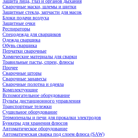
Защита лица, глаз и органов дыхания
Сварочные маски, шлемы и щитки
Защитные стекла, запчасти для масок
Блоки подачи воздуха
Защитные очки
Респираторы
Спецодежда для сварщиков
Одежда сварщика
Обувь сварщика
Перчатки сварочные
Химические материалы для сварки
Травильные пасты, спреи, флюсы
Прочее
Сварочные шторы
Сварочные занавесы
Сварочные полотна и одеяла
Комплектующие
Вспомогательное оборудование
Пульты дистанционного управления
Транспортные тележки
Сушильное оборудование
Термопеналы и печи для прокалки электродов
Бункеры для хранения флюсов
Автоматическое оборудование
Автоматическая сварка под слоем флюса (SAW)