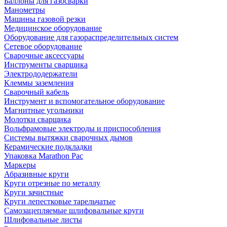
Баллоны для газосварки
Манометры
Машины газовой резки
Медицинское оборудование
Оборудование для газораспределительных систем
Сетевое оборудование
Сварочные аксессуары
Инструменты сварщика
Электрододержатели
Клеммы заземления
Сварочный кабель
Инструмент и вспомогательное оборудование
Магнитные угольники
Молотки сварщика
Вольфрамовые электроды и приспособления
Системы вытяжки сварочных дымов
Керамические подкладки
Упаковка Marathon Pac
Маркеры
Абразивные круги
Круги отрезные по металлу
Круги зачистные
Круги лепестковые тарельчатые
Самозацепляемые шлифовальные круги
Шлифовальные листы