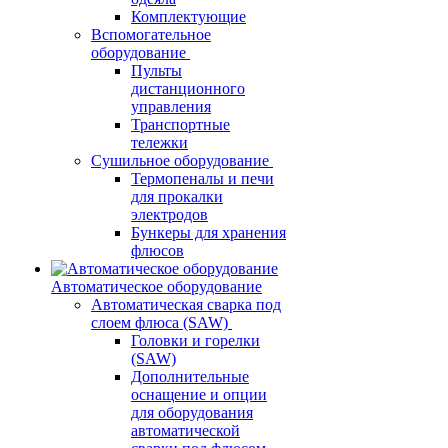
Комплектующие
Вспомогательное
оборудование
Пульты
дистанционного
управления
Транспортные
тележки
Сушильное оборудование
Термопеналы и печи
для прокалки
электродов
Бункеры для хранения
флюсов
Автоматическое оборудование
Автоматическая сварка под
слоем флюса (SAW)
Головки и горелки
(SAW)
Дополнительные
оснащение и опции
для оборудования
автоматической