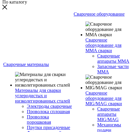
По каталогу
Сварочное оборудование
Сварочное
оборудование для
MMA сварки
Сварочные
аппараты MMA
Сварочные материалы
Запасные части
MMA
Материалы для сварки
Сварочное
углеродистых и
оборудование для
низколегированных сталей
MIG/MAG сварки
Электроды сварочные
Сварочные
Проволока сплошная
аппараты
Проволока
MIG/MAG
порошковая
Механизмы
Прутки присадочные
подачи