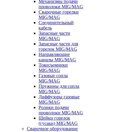
Механизмы подачи
проволоки MIG/MAG
Сварочные горелки
MIG/MAG
Соединительный
кабель
Запасные части
MIG/MAG
Запасные части для
горелок MIG/MAG
Направляющие
каналы MIG/MAG
Токосъемники
MIG/MAG
Газовые сопла
MIG/MAG
Пружины для сопла
MIG/MAG
Диффузоры газовые
MIG/MAG
Ролики подачи
проволоки MIG/MAG
Шейки горелок
(гусаки) MIG/MAG
Сварочное оборудование