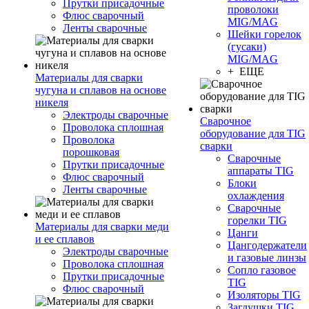
Прутки присадочные
проволоки
Флюс сварочный
MIG/MAG
Ленты сварочные
Шейки горелок
(гусаки)
MIG/MAG
+ ЕЩЕ
Материалы для сварки
чугуна и сплавов на основе
никеля
Электроды сварочные
Сварочное
Проволока сплошная
оборудование для TIG
Проволока
сварки
порошковая
Сварочные
Прутки присадочные
аппараты TIG
Флюс сварочный
Блоки
Ленты сварочные
охлаждения
Сварочные
горелки TIG
Материалы для сварки меди
Цанги
и ее сплавов
Цангодержатели
Электроды сварочные
и газовые линзы
Проволока сплошная
Сопло газовое
Прутки присадочные
TIG
Флюс сварочный
Изоляторы TIG
Заглушки TIG