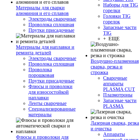
Наборы для TIG
Материалы для сварки
горелки
алюминия и его сплавов
Головки TIG
Электроды сварочные
горелок
Проволока сплошная
Запасные части
Прутки присадочные
TIG
+ ЕЩЕ
Материалы для наплавки и
ремонта деталей
Электроды сварочные
Воздушно-плазменная
Проволока сплошная
сварка, резка и
Проволока
строжка
порошковая
Сварочные
Прутки присадочные
аппараты
Флюсы и проволоки
PLASMA CUT
для износостойкой
Плазмотроны
наплавки
Запасные части
Ленты сварочные
PLASMA
Специализированные
материалы
Лазерная сварка, резка
и очистка
Аппараты
Флюсы и проволоки для
лазерной сварки