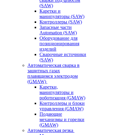
сварки под флюсом
(SAW)
Каретки и
манипуляторы (SAW)
Контроллеры (SAW)
Запасные части
Automation (SAW)
Оборудование для
позиционирования
изделий
Сварочные источники
(SAW)
Автоматическая сварка в
защитных газах
плавящимся электродом
(GMAW)
Каретки,
манипуляторы и
роботизация (GMAW)
Контроллеры и блоки
управления (GMAW)
Подающие
механизмы и горелки
(GMAW)
Автоматическая резка