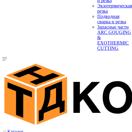
и резка
Экзотермическая
резка
Подводная
сварка и резка
Запасные части
ARC GOUGING
&
EXOTHERMIC
CUTTING
Каталог