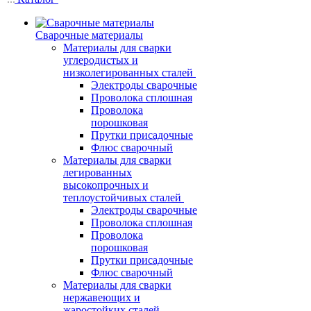
Сварочные материалы
Материалы для сварки
углеродистых и
низколегированных сталей
Электроды сварочные
Проволока сплошная
Проволока
порошковая
Прутки присадочные
Флюс сварочный
Материалы для сварки
легированных
высокопрочных и
теплоустойчивых сталей
Электроды сварочные
Проволока сплошная
Проволока
порошковая
Прутки присадочные
Флюс сварочный
Материалы для сварки
нержавеющих и
жаростойких сталей