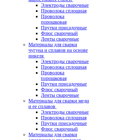
Электроды сварочные
Проволока сплошная
Проволока
порошковая
Прутки присадочные
Флюс сварочный
Ленты сварочные
Материалы для сварки
чугуна и сплавов на основе
никеля
Электроды сварочные
Проволока сплошная
Проволока
порошковая
Прутки присадочные
Флюс сварочный
Ленты сварочные
Материалы для сварки меди
и ее сплавов
Электроды сварочные
Проволока сплошная
Прутки присадочные
Флюс сварочный
Материалы для сварки