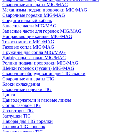
Сварочные аппараты MIG/MAG
Механизмы подачи проволоки MIG/MAG
Сварочные горелки MIG/MAG
Соединительный кабель
Запасные части MIG/MAG
Запасные части для горелок MIG/MAG
Направляющие каналы MIG/MAG
Токосъемники MIG/MAG
Газовые сопла MIG/MAG
Пружины для сопла MIG/MAG
Диффузоры газовые MIG/MAG
Ролики подачи проволоки MIG/MAG
Шейки горелок (гусаки) MIG/MAG
Сварочное оборудование для TIG сварки
Сварочные аппараты TIG
Блоки охлаждения
Сварочные горелки TIG
Цанги
Цангодержатели и газовые линзы
Сопло газовое TIG
Изоляторы TIG
Заглушки TIG
Наборы для TIG горелки
Головки TIG горелок
Запасные части TIG