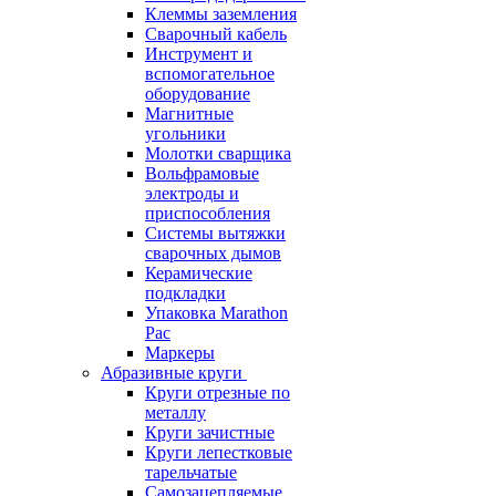
Клеммы заземления
Сварочный кабель
Инструмент и
вспомогательное
оборудование
Магнитные
угольники
Молотки сварщика
Вольфрамовые
электроды и
приспособления
Системы вытяжки
сварочных дымов
Керамические
подкладки
Упаковка Marathon
Pac
Маркеры
Абразивные круги
Круги отрезные по
металлу
Круги зачистные
Круги лепестковые
тарельчатые
Самозацепляемые