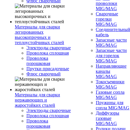
Флюс сварочный
проволоки
MIG/MAG
Сварочные
горелки
MIG/MAG
Материалы для сварки
Соединительны
легированных
кабель
высокопрочных и
Запасные части
теплоустойчивых сталей
MIG/MAG
Электроды сварочные
Запасные части
Проволока сплошная
для горелок
Проволока
MIG/MAG
порошковая
Направляющие
Прутки присадочные
каналы
Флюс сварочный
MIG/MAG
Токосъемники
MIG/MAG
Газовые сопла
Материалы для сварки
MIG/MAG
нержавеющих и
Пружины для
жаростойких сталей
сопла MIG/MAG
Электроды сварочные
Диффузоры
Проволока сплошная
газовые
Проволока
MIG/MAG
порошковая
Ролики подачи