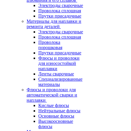
алюминия и его сплавов
Электроды сварочные
Проволока сплошная
Прутки присадочные
Материалы для наплавки и
ремонта деталей
Электроды сварочные
Проволока сплошная
Проволока
порошковая
Прутки присадочные
Флюсы и проволоки
для износостойкой
наплавки
Ленты сварочные
Специализированные
материалы
Флюсы и проволоки для
автоматической сварки и
наплавки
Кислые флюсы
Нейтральные флюсы
Основные флюсы
Высокоосновные
флюсы