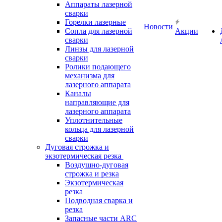
Аппараты лазерной
сварки
Горелки лазерные
Новости
Сопла для лазерной
Акции
сварки
Линзы для лазерной
сварки
Ролики подающего
механизма для
лазерного аппарата
Каналы
направляющие для
лазерного аппарата
Уплотнительные
кольца для лазерной
сварки
Дуговая строжка и
экзотермическая резка
Воздушно-дуговая
строжка и резка
Экзотермическая
резка
Подводная сварка и
резка
Запасные части ARC