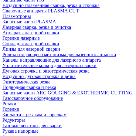
Воздушно-плазменная сварка, резка и строжка
Сварочные аппараты PLASMA CUT
Плазмотроны
Запасные части PLASMA
Лазерная сварка, резка и очистка
Аппараты лазерной сварки
Горелки лазерные
Сопла для лазерной сварки
Линзы для лазерной сварки
Ролики подающего механизма для лазерного аппарата
Каналы направляющие для лазерного аппарата
Уплотнительные кольца для лазерной сварки
Дуговая строжка и экзотермическая резка
Воздушно-дуговая строжка и резка
Экзотермическая резка
Подводная сварка и резка
Запасные части ARC GOUGING & EXOTHERMIC CUTTING
Газосварочное оборудование
Резаки
Горелки
Запчасти к резакам и горелкам
Редукторы
Газовые вентили для сварки
Рукава напорные