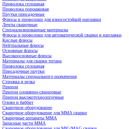
Проволока сплошная
Проволока порошковая
Прутки присадочные
Флюсы и проволоки для износостойкой наплавки
Ленты сварочные
Специализированные материалы
Флюсы и проволоки для автоматической сварки и наплавки
Кислые флюсы
Нейтральные флюсы
Основные флюсы
Высокоосновные флюсы
Материалы для сварки титана
Проволока сплошная
Присадочные прутки
Материалы специального назначения
Строжка и резка
Припои
Припои оловянно-свинцовые
Припои высокотехнологичные
Олово и баббит
Сварочное оборудование
Сварочное оборудование для MMA сварки
Сварочные аппараты MMA
Запасные части MMA
Сварочное оборудование для MIG/MAG сварки