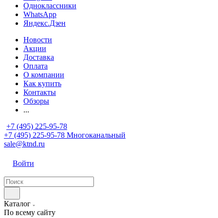
Одноклассники
WhatsApp
Яндекс.Дзен
Новости
Акции
Доставка
Оплата
О компании
Как купить
Контакты
Обзоры
...
+7 (495) 225-95-78
+7 (495) 225-95-78
Многоканальный
sale@ktnd.ru
Войти
Каталог
По всему сайту