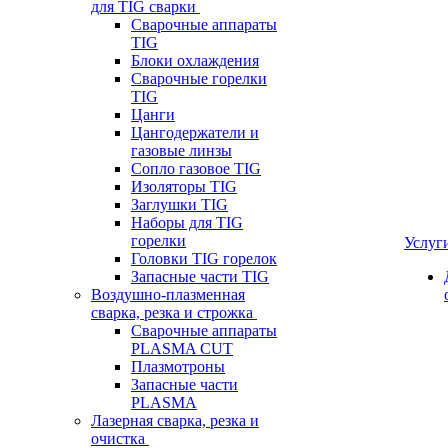
для TIG сварки
Сварочные аппараты
TIG
Блоки охлаждения
Сварочные горелки
TIG
Цанги
Цангодержатели и
газовые линзы
Сопло газовое TIG
Изоляторы TIG
Заглушки TIG
Наборы для TIG
горелки
Услуг
Головки TIG горелок
Запасные части TIG
Воздушно-плазменная
сварка, резка и строжка
Сварочные аппараты
PLASMA CUT
Плазмотроны
Запасные части
PLASMA
Лазерная сварка, резка и
очистка