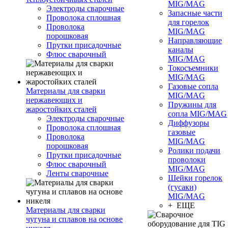
MIG/MAG
Электроды сварочные
Запасные части
Проволока сплошная
для горелок
Проволока
MIG/MAG
порошковая
Направляющие
Прутки присадочные
каналы
Флюс сварочный
MIG/MAG
Токосъемники
MIG/MAG
Газовые сопла
Материалы для сварки
MIG/MAG
нержавеющих и
Пружины для
жаростойких сталей
сопла MIG/MAG
Электроды сварочные
Диффузоры
Проволока сплошная
газовые
Проволока
MIG/MAG
порошковая
Ролики подачи
Прутки присадочные
проволоки
Флюс сварочный
MIG/MAG
Ленты сварочные
Шейки горелок
(гусаки)
MIG/MAG
+ ЕЩЕ
Материалы для сварки
чугуна и сплавов на основе