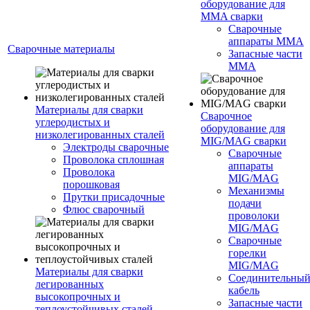
оборудование для
MMA сварки
Сварочные
аппараты MMA
Сварочные материалы
Запасные части
MMA
Материалы для сварки
Сварочное
углеродистых и
оборудование для
низколегированных сталей
MIG/MAG сварки
Электроды сварочные
Сварочные
Проволока сплошная
аппараты
Проволока
MIG/MAG
порошковая
Механизмы
Прутки присадочные
подачи
Флюс сварочный
проволоки
MIG/MAG
Сварочные
горелки
MIG/MAG
Материалы для сварки
Соединительны
легированных
кабель
высокопрочных и
Запасные части
теплоустойчивых сталей