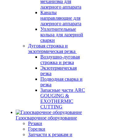
механизма для
лазерного аппарата
Каналы
направляющие для
лазерного аппарата
Уплотнительные
кольца для лазерной
сварки
Дуговая строжка и
экзотермическая резка
Воздушно-дуговая
строжка и резка
Экзотермическая
резка
Подводная сварка и
резка
Запасные части ARC
GOUGING &
EXOTHERMIC
CUTTING
Газосварочное оборудование
Резаки
Горелки
Запчасти к резакам и