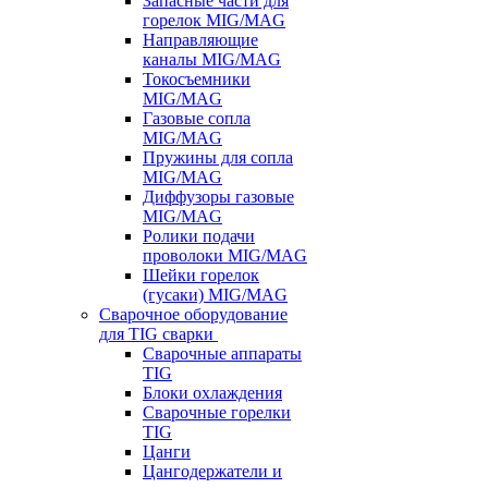
Запасные части для
горелок MIG/MAG
Направляющие
каналы MIG/MAG
Токосъемники
MIG/MAG
Газовые сопла
MIG/MAG
Пружины для сопла
MIG/MAG
Диффузоры газовые
MIG/MAG
Ролики подачи
проволоки MIG/MAG
Шейки горелок
(гусаки) MIG/MAG
Сварочное оборудование
для TIG сварки
Сварочные аппараты
TIG
Блоки охлаждения
Сварочные горелки
TIG
Цанги
Цангодержатели и