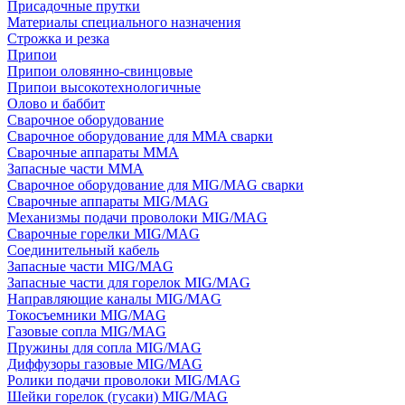
Присадочные прутки
Материалы специального назначения
Строжка и резка
Припои
Припои оловянно-свинцовые
Припои высокотехнологичные
Олово и баббит
Сварочное оборудование
Сварочное оборудование для MMA сварки
Сварочные аппараты MMA
Запасные части MMA
Сварочное оборудование для MIG/MAG сварки
Сварочные аппараты MIG/MAG
Механизмы подачи проволоки MIG/MAG
Сварочные горелки MIG/MAG
Соединительный кабель
Запасные части MIG/MAG
Запасные части для горелок MIG/MAG
Направляющие каналы MIG/MAG
Токосъемники MIG/MAG
Газовые сопла MIG/MAG
Пружины для сопла MIG/MAG
Диффузоры газовые MIG/MAG
Ролики подачи проволоки MIG/MAG
Шейки горелок (гусаки) MIG/MAG