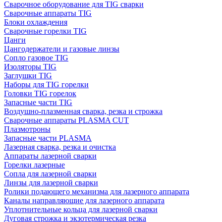
Сварочное оборудование для TIG сварки
Сварочные аппараты TIG
Блоки охлаждения
Сварочные горелки TIG
Цанги
Цангодержатели и газовые линзы
Сопло газовое TIG
Изоляторы TIG
Заглушки TIG
Наборы для TIG горелки
Головки TIG горелок
Запасные части TIG
Воздушно-плазменная сварка, резка и строжка
Сварочные аппараты PLASMA CUT
Плазмотроны
Запасные части PLASMA
Лазерная сварка, резка и очистка
Аппараты лазерной сварки
Горелки лазерные
Сопла для лазерной сварки
Линзы для лазерной сварки
Ролики подающего механизма для лазерного аппарата
Каналы направляющие для лазерного аппарата
Уплотнительные кольца для лазерной сварки
Дуговая строжка и экзотермическая резка