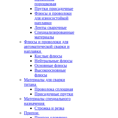
порошковая
Прутки присадочные
Флюсы и проволоки
для износостойкой
наплавки
Ленты сварочные
Специализированные
материалы
Флюсы и проволоки для
автоматической сварки и
наплавки
Кислые флюсы
Нейтральные флюсы
Основные флюсы
Высокоосновные
флюсы
Материалы для сварки
титана
Проволока сплошная
Присадочные прутки
Материалы специального
назначения
Строжка и резка
Припои
Припои оловянно-