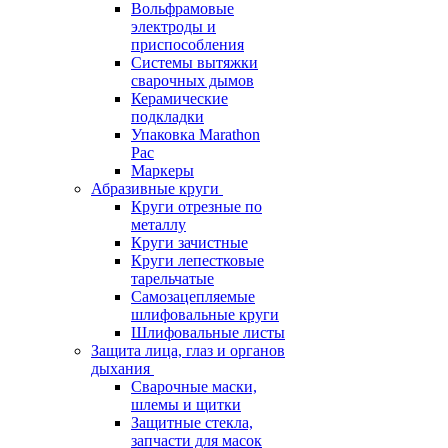
Вольфрамовые
электроды и
приспособления
Системы вытяжки
сварочных дымов
Керамические
подкладки
Упаковка Marathon
Pac
Маркеры
Абразивные круги
Круги отрезные по
металлу
Круги зачистные
Круги лепестковые
тарельчатые
Самозацепляемые
шлифовальные круги
Шлифовальные листы
Защита лица, глаз и органов
дыхания
Сварочные маски,
шлемы и щитки
Защитные стекла,
запчасти для масок