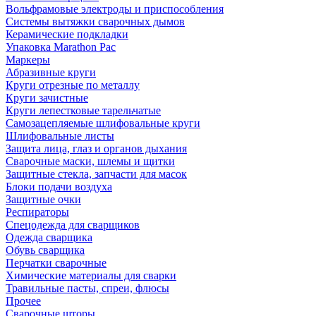
Вольфрамовые электроды и приспособления
Системы вытяжки сварочных дымов
Керамические подкладки
Упаковка Marathon Pac
Маркеры
Абразивные круги
Круги отрезные по металлу
Круги зачистные
Круги лепестковые тарельчатые
Самозацепляемые шлифовальные круги
Шлифовальные листы
Защита лица, глаз и органов дыхания
Сварочные маски, шлемы и щитки
Защитные стекла, запчасти для масок
Блоки подачи воздуха
Защитные очки
Респираторы
Спецодежда для сварщиков
Одежда сварщика
Обувь сварщика
Перчатки сварочные
Химические материалы для сварки
Травильные пасты, спреи, флюсы
Прочее
Сварочные шторы