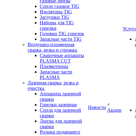
газовые линзы
Сопло газовое TIG
Изоляторы TIG
Заглушки TIG
Наборы для TIG
горелки
Услуг
Головки TIG горелок
Запасные части TIG
Воздушно-плазменная
сварка, резка и строжка
Сварочные аппараты
PLASMA CUT
Плазмотроны
Запасные части
PLASMA
Лазерная сварка, резка и
очистка
Аппараты лазерной
сварки
Горелки лазерные
Новости
Сопла для лазерной
Акции
сварки
Линзы для лазерной
сварки
Ролики подающего