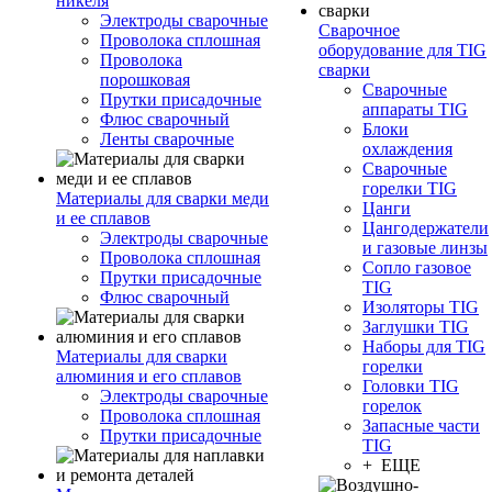
никеля
Электроды сварочные
Сварочное
Проволока сплошная
оборудование для TIG
Проволока
сварки
порошковая
Сварочные
Прутки присадочные
аппараты TIG
Флюс сварочный
Блоки
Ленты сварочные
охлаждения
Сварочные
горелки TIG
Материалы для сварки меди
Цанги
и ее сплавов
Цангодержатели
Электроды сварочные
и газовые линзы
Проволока сплошная
Сопло газовое
Прутки присадочные
TIG
Флюс сварочный
Изоляторы TIG
Заглушки TIG
Наборы для TIG
Материалы для сварки
горелки
алюминия и его сплавов
Головки TIG
Электроды сварочные
горелок
Проволока сплошная
Запасные части
Прутки присадочные
TIG
+ ЕЩЕ