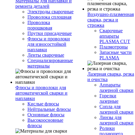
Материалы для наплавки и
ремонта деталей
Электроды сварочные
Воздушно-плазменная
Проволока сплошная
сварка, резка и
Проволока
строжка
порошковая
Сварочные
Прутки присадочные
аппараты
Флюсы и проволоки
PLASMA CUT
для износостойкой
Плазмотроны
наплавки
Запасные части
Ленты сварочные
PLASMA
Специализированные
материалы
Лазерная сварка, резка
и очистка
Аппараты
Флюсы и проволоки для
лазерной сварки
автоматической сварки и
Горелки
наплавки
лазерные
Кислые флюсы
Сопла для
Нейтральные флюсы
лазерной сварки
Основные флюсы
Линзы для
Высокоосновные
лазерной сварки
флюсы
Ролики
подающего