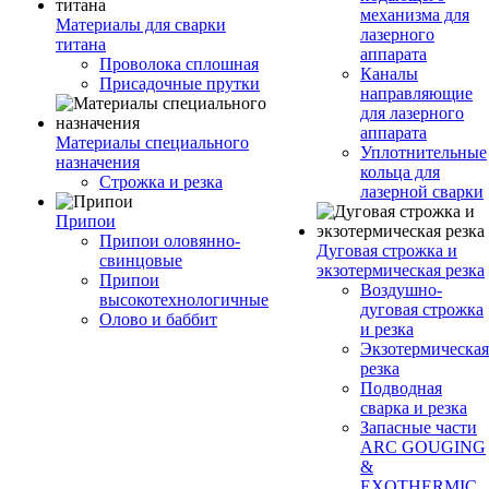
механизма для
Материалы для сварки
лазерного
титана
аппарата
Проволока сплошная
Каналы
Присадочные прутки
направляющие
для лазерного
аппарата
Материалы специального
Уплотнительные
назначения
кольца для
Строжка и резка
лазерной сварки
Припои
Припои оловянно-
Дуговая строжка и
свинцовые
экзотермическая резка
Припои
Воздушно-
высокотехнологичные
дуговая строжка
Олово и баббит
и резка
Экзотермическая
резка
Подводная
сварка и резка
Запасные части
ARC GOUGING
&
EXOTHERMIC