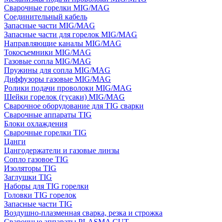
Сварочные горелки MIG/MAG
Соединительный кабель
Запасные части MIG/MAG
Запасные части для горелок MIG/MAG
Направляющие каналы MIG/MAG
Токосъемники MIG/MAG
Газовые сопла MIG/MAG
Пружины для сопла MIG/MAG
Диффузоры газовые MIG/MAG
Ролики подачи проволоки MIG/MAG
Шейки горелок (гусаки) MIG/MAG
Сварочное оборудование для TIG сварки
Сварочные аппараты TIG
Блоки охлаждения
Сварочные горелки TIG
Цанги
Цангодержатели и газовые линзы
Сопло газовое TIG
Изоляторы TIG
Заглушки TIG
Наборы для TIG горелки
Головки TIG горелок
Запасные части TIG
Воздушно-плазменная сварка, резка и строжка
Сварочные аппараты PLASMA CUT