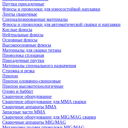
Прутки присадочные
Флюсы и проволоки для износостойкой наплавки
Ленты сварочные
Специализированные материалы
Флюсы и проволоки для автоматической сварки и наплавки
Кислые флюсы
Нейтральные флюсы
Основные флюсы
Высокоосновные флюсы
Материалы для сварки титана
Проволока сплошная
Присадочные прутки
Материалы специального назначения
Строжка и резка
Припои
Припои оловянно-свинцовые
Припои высокотехнологичные
Олово и баббит
Сварочное оборудование
Сварочное оборудование для MMA сварки
Сварочные аппараты MMA
Запасные части MMA
Сварочное оборудование для MIG/MAG сварки
Сварочные аппараты MIG/MAG
Механизмы подачи проволоки MIG/MAG