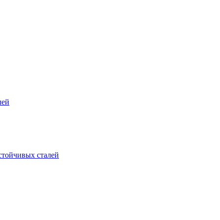
лей
стойчивых сталей