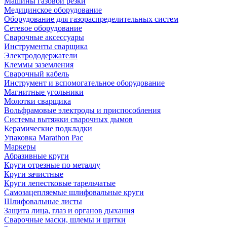
Машины газовой резки
Медицинское оборудование
Оборудование для газораспределительных систем
Сетевое оборудование
Сварочные аксессуары
Инструменты сварщика
Электрододержатели
Клеммы заземления
Сварочный кабель
Инструмент и вспомогательное оборудование
Магнитные угольники
Молотки сварщика
Вольфрамовые электроды и приспособления
Системы вытяжки сварочных дымов
Керамические подкладки
Упаковка Marathon Pac
Маркеры
Абразивные круги
Круги отрезные по металлу
Круги зачистные
Круги лепестковые тарельчатые
Самозацепляемые шлифовальные круги
Шлифовальные листы
Защита лица, глаз и органов дыхания
Сварочные маски, шлемы и щитки