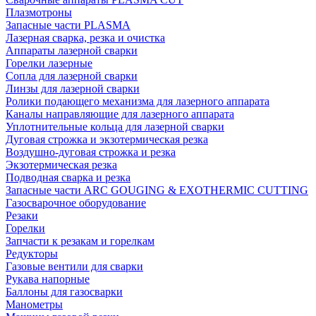
Плазмотроны
Запасные части PLASMA
Лазерная сварка, резка и очистка
Аппараты лазерной сварки
Горелки лазерные
Сопла для лазерной сварки
Линзы для лазерной сварки
Ролики подающего механизма для лазерного аппарата
Каналы направляющие для лазерного аппарата
Уплотнительные кольца для лазерной сварки
Дуговая строжка и экзотермическая резка
Воздушно-дуговая строжка и резка
Экзотермическая резка
Подводная сварка и резка
Запасные части ARC GOUGING & EXOTHERMIC CUTTING
Газосварочное оборудование
Резаки
Горелки
Запчасти к резакам и горелкам
Редукторы
Газовые вентили для сварки
Рукава напорные
Баллоны для газосварки
Манометры