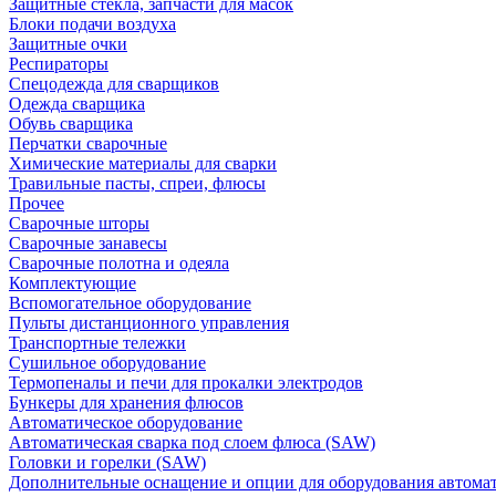
Защитные стекла, запчасти для масок
Блоки подачи воздуха
Защитные очки
Респираторы
Спецодежда для сварщиков
Одежда сварщика
Обувь сварщика
Перчатки сварочные
Химические материалы для сварки
Травильные пасты, спреи, флюсы
Прочее
Сварочные шторы
Сварочные занавесы
Сварочные полотна и одеяла
Комплектующие
Вспомогательное оборудование
Пульты дистанционного управления
Транспортные тележки
Сушильное оборудование
Термопеналы и печи для прокалки электродов
Бункеры для хранения флюсов
Автоматическое оборудование
Автоматическая сварка под слоем флюса (SAW)
Головки и горелки (SAW)
Дополнительные оснащение и опции для оборудования автома