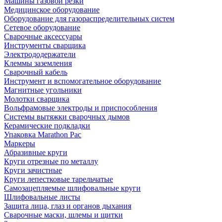
Машины газовой резки
Медицинское оборудование
Оборудование для газораспределительных систем
Сетевое оборудование
Сварочные аксессуары
Инструменты сварщика
Электрододержатели
Клеммы заземления
Сварочный кабель
Инструмент и вспомогательное оборудование
Магнитные угольники
Молотки сварщика
Вольфрамовые электроды и приспособления
Системы вытяжки сварочных дымов
Керамические подкладки
Упаковка Marathon Pac
Маркеры
Абразивные круги
Круги отрезные по металлу
Круги зачистные
Круги лепестковые тарельчатые
Самозацепляемые шлифовальные круги
Шлифовальные листы
Защита лица, глаз и органов дыхания
Сварочные маски, шлемы и щитки