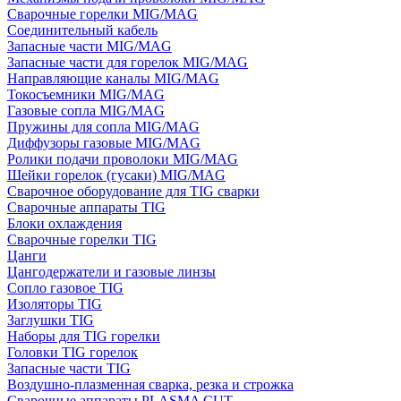
Сварочные горелки MIG/MAG
Соединительный кабель
Запасные части MIG/MAG
Запасные части для горелок MIG/MAG
Направляющие каналы MIG/MAG
Токосъемники MIG/MAG
Газовые сопла MIG/MAG
Пружины для сопла MIG/MAG
Диффузоры газовые MIG/MAG
Ролики подачи проволоки MIG/MAG
Шейки горелок (гусаки) MIG/MAG
Сварочное оборудование для TIG сварки
Сварочные аппараты TIG
Блоки охлаждения
Сварочные горелки TIG
Цанги
Цангодержатели и газовые линзы
Сопло газовое TIG
Изоляторы TIG
Заглушки TIG
Наборы для TIG горелки
Головки TIG горелок
Запасные части TIG
Воздушно-плазменная сварка, резка и строжка
Сварочные аппараты PLASMA CUT