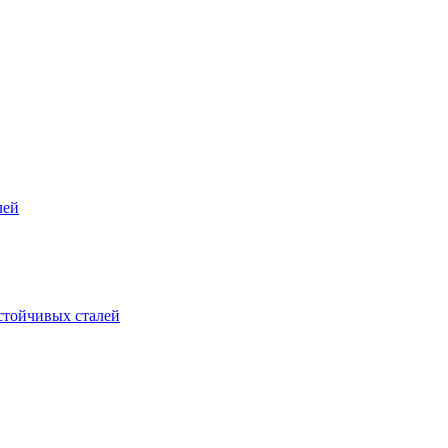
лей
стойчивых сталей