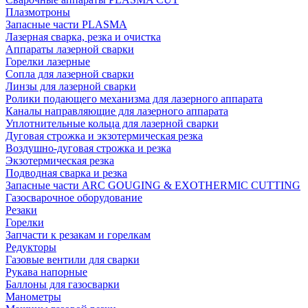
Плазмотроны
Запасные части PLASMA
Лазерная сварка, резка и очистка
Аппараты лазерной сварки
Горелки лазерные
Сопла для лазерной сварки
Линзы для лазерной сварки
Ролики подающего механизма для лазерного аппарата
Каналы направляющие для лазерного аппарата
Уплотнительные кольца для лазерной сварки
Дуговая строжка и экзотермическая резка
Воздушно-дуговая строжка и резка
Экзотермическая резка
Подводная сварка и резка
Запасные части ARC GOUGING & EXOTHERMIC CUTTING
Газосварочное оборудование
Резаки
Горелки
Запчасти к резакам и горелкам
Редукторы
Газовые вентили для сварки
Рукава напорные
Баллоны для газосварки
Манометры