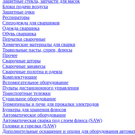
Защитные стекла, запчасти для масок
Блоки подачи воздуха
Защитные очки
Респираторы
Спецодежда для сварщиков
Одежда сварщика
Обувь сварщика
Перчатки сварочные
Химические материалы для сварки
Травильные пасты, спреи, флюсы
Прочее
Сварочные шторы
Сварочные занавесы
Сварочные полотна и одеяла
Комплектующие
Вспомогательное оборудование
Пульты дистанционного управления
Транспортные тележки
Сушильное оборудование
Термопеналы и печи для прокалки электродов
Бункеры для хранения флюсов
Автоматическое оборудование
Автоматическая сварка под слоем флюса (SAW)
Головки и горелки (SAW)
Дополнительные оснащение и опции для оборудования автома