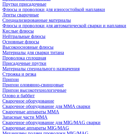
Прутки присадочные
Флюсы и проволоки для износостойкой наплавки
Ленты сварочные
Специализированные материалы
Флюсы и проволоки для автоматической сварки и наплавки
Кислые флюсы
Нейтральные флюсы
Основные флюсы
Высокоосновные флюсы
Материалы для сварки титана
Проволока сплошная
Присадочные прутки
Материалы специального назначения
Строжка и резка
Припои
Припои оловянно-свинцовые
Припои высокотехнологичные
Олово и баббит
Сварочное оборудование
Сварочное оборудование для MMA сварки
Сварочные аппараты MMA
Запасные части MMA
Сварочное оборудование для MIG/MAG сварки
Сварочные аппараты MIG/MAG
Механизмы подачи проволоки MIG/MAG