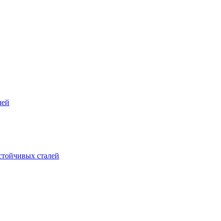
лей
стойчивых сталей