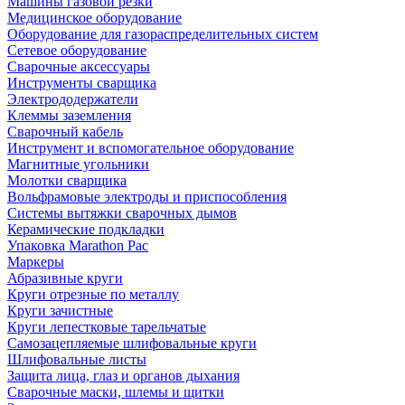
Машины газовой резки
Медицинское оборудование
Оборудование для газораспределительных систем
Сетевое оборудование
Сварочные аксессуары
Инструменты сварщика
Электрододержатели
Клеммы заземления
Сварочный кабель
Инструмент и вспомогательное оборудование
Магнитные угольники
Молотки сварщика
Вольфрамовые электроды и приспособления
Системы вытяжки сварочных дымов
Керамические подкладки
Упаковка Marathon Pac
Маркеры
Абразивные круги
Круги отрезные по металлу
Круги зачистные
Круги лепестковые тарельчатые
Самозацепляемые шлифовальные круги
Шлифовальные листы
Защита лица, глаз и органов дыхания
Сварочные маски, шлемы и щитки