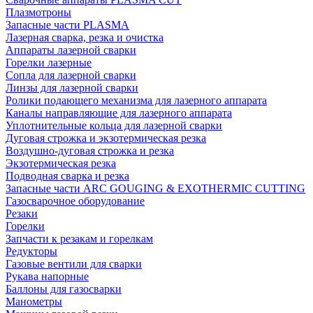
Плазмотроны
Запасные части PLASMA
Лазерная сварка, резка и очистка
Аппараты лазерной сварки
Горелки лазерные
Сопла для лазерной сварки
Линзы для лазерной сварки
Ролики подающего механизма для лазерного аппарата
Каналы направляющие для лазерного аппарата
Уплотнительные кольца для лазерной сварки
Дуговая строжка и экзотермическая резка
Воздушно-дуговая строжка и резка
Экзотермическая резка
Подводная сварка и резка
Запасные части ARC GOUGING & EXOTHERMIC CUTTING
Газосварочное оборудование
Резаки
Горелки
Запчасти к резакам и горелкам
Редукторы
Газовые вентили для сварки
Рукава напорные
Баллоны для газосварки
Манометры