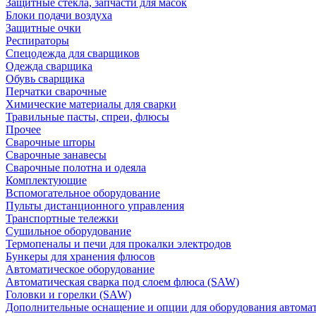
Защитные стекла, запчасти для масок
Блоки подачи воздуха
Защитные очки
Респираторы
Спецодежда для сварщиков
Одежда сварщика
Обувь сварщика
Перчатки сварочные
Химические материалы для сварки
Травильные пасты, спреи, флюсы
Прочее
Сварочные шторы
Сварочные занавесы
Сварочные полотна и одеяла
Комплектующие
Вспомогательное оборудование
Пульты дистанционного управления
Транспортные тележки
Сушильное оборудование
Термопеналы и печи для прокалки электродов
Бункеры для хранения флюсов
Автоматическое оборудование
Автоматическая сварка под слоем флюса (SAW)
Головки и горелки (SAW)
Дополнительные оснащение и опции для оборудования автома