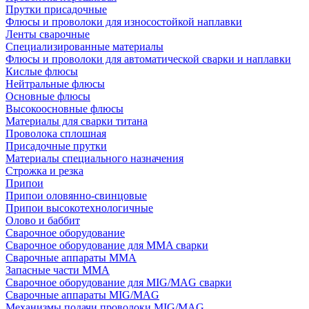
Прутки присадочные
Флюсы и проволоки для износостойкой наплавки
Ленты сварочные
Специализированные материалы
Флюсы и проволоки для автоматической сварки и наплавки
Кислые флюсы
Нейтральные флюсы
Основные флюсы
Высокоосновные флюсы
Материалы для сварки титана
Проволока сплошная
Присадочные прутки
Материалы специального назначения
Строжка и резка
Припои
Припои оловянно-свинцовые
Припои высокотехнологичные
Олово и баббит
Сварочное оборудование
Сварочное оборудование для MMA сварки
Сварочные аппараты MMA
Запасные части MMA
Сварочное оборудование для MIG/MAG сварки
Сварочные аппараты MIG/MAG
Механизмы подачи проволоки MIG/MAG