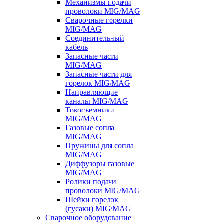
Механизмы подачи
проволоки MIG/MAG
Сварочные горелки
MIG/MAG
Соединительный
кабель
Запасные части
MIG/MAG
Запасные части для
горелок MIG/MAG
Направляющие
каналы MIG/MAG
Токосъемники
MIG/MAG
Газовые сопла
MIG/MAG
Пружины для сопла
MIG/MAG
Диффузоры газовые
MIG/MAG
Ролики подачи
проволоки MIG/MAG
Шейки горелок
(гусаки) MIG/MAG
Сварочное оборудование