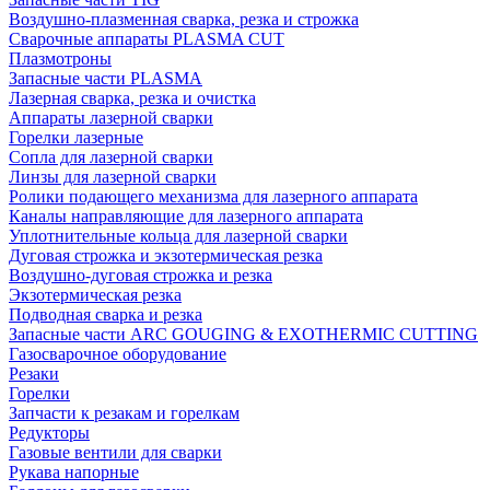
Воздушно-плазменная сварка, резка и строжка
Сварочные аппараты PLASMA CUT
Плазмотроны
Запасные части PLASMA
Лазерная сварка, резка и очистка
Аппараты лазерной сварки
Горелки лазерные
Сопла для лазерной сварки
Линзы для лазерной сварки
Ролики подающего механизма для лазерного аппарата
Каналы направляющие для лазерного аппарата
Уплотнительные кольца для лазерной сварки
Дуговая строжка и экзотермическая резка
Воздушно-дуговая строжка и резка
Экзотермическая резка
Подводная сварка и резка
Запасные части ARC GOUGING & EXOTHERMIC CUTTING
Газосварочное оборудование
Резаки
Горелки
Запчасти к резакам и горелкам
Редукторы
Газовые вентили для сварки
Рукава напорные