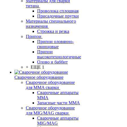
Материалы для сварки
титана
Проволока сплошная
Присадочные прутки
Материалы специального
назначения
Строжка и резка
Припои
Припои оловянно-
свинцовые
Припои
высокотехнологичные
Олово и баббит
+ ЕЩЕ 1
Сварочное оборудование
Сварочное оборудование
для MMA сварки
Сварочные аппараты
MMA
Запасные части MMA
Сварочное оборудование
для MIG/MAG сварки
Сварочные аппараты
MIG/MAG