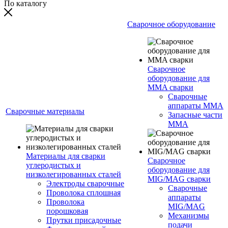
По каталогу
Сварочное оборудование
Сварочное
оборудование для
MMA сварки
Сварочные
аппараты MMA
Сварочные материалы
Запасные части
MMA
Материалы для сварки
Сварочное
углеродистых и
оборудование для
низколегированных сталей
MIG/MAG сварки
Электроды сварочные
Сварочные
Проволока сплошная
аппараты
Проволока
MIG/MAG
порошковая
Механизмы
Прутки присадочные
подачи