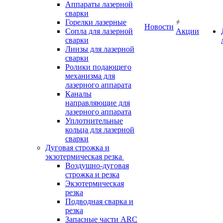
Аппараты лазерной
сварки
Горелки лазерные
Новости
Сопла для лазерной
Акции
сварки
Линзы для лазерной
сварки
Ролики подающего
механизма для
лазерного аппарата
Каналы
направляющие для
лазерного аппарата
Уплотнительные
кольца для лазерной
сварки
Дуговая строжка и
экзотермическая резка
Воздушно-дуговая
строжка и резка
Экзотермическая
резка
Подводная сварка и
резка
Запасные части ARC