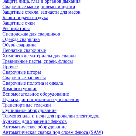
Защита лица, глаз и органов дыхания
Сварочные маски, шлемы и щитки
Защитные стекла, запчасти для масок
Блоки подачи воздуха
Защитные очки
Респираторы
Спецодежда для сварщиков
Одежда сварщика
Обувь сварщика
Перчатки сварочные
Химические материалы для сварки
Травильные пасты, спреи, флюсы
Прочее
Сварочные шторы
Сварочные занавесы
Сварочные полотна и одеяла
Комплектующие
Вспомогательное оборудование
Пульты дистанционного управления
Транспортные тележки
Сушильное оборудование
Термопеналы и печи для прокалки электродов
Бункеры для хранения флюсов
Автоматическое оборудование
Автоматическая сварка под слоем флюса (SAW)