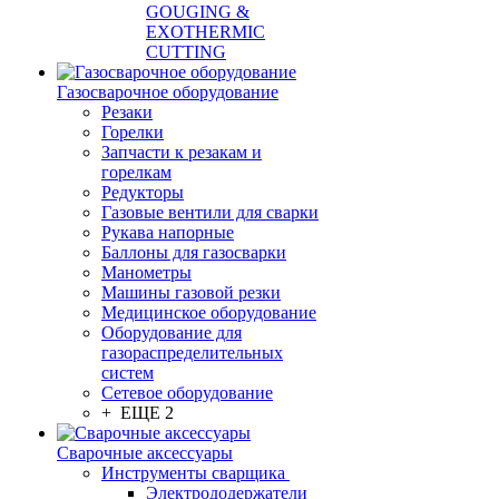
GOUGING &
EXOTHERMIC
CUTTING
Газосварочное оборудование
Резаки
Горелки
Запчасти к резакам и
горелкам
Редукторы
Газовые вентили для сварки
Рукава напорные
Баллоны для газосварки
Манометры
Машины газовой резки
Медицинское оборудование
Оборудование для
газораспределительных
систем
Сетевое оборудование
+ ЕЩЕ 2
Сварочные аксессуары
Инструменты сварщика
Электрододержатели