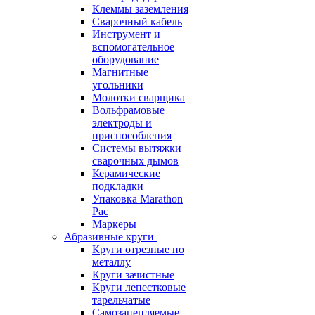
Клеммы заземления
Сварочный кабель
Инструмент и
вспомогательное
оборудование
Магнитные
угольники
Молотки сварщика
Вольфрамовые
электроды и
приспособления
Системы вытяжки
сварочных дымов
Керамические
подкладки
Упаковка Marathon
Pac
Маркеры
Абразивные круги
Круги отрезные по
металлу
Круги зачистные
Круги лепестковые
тарельчатые
Самозацепляемые