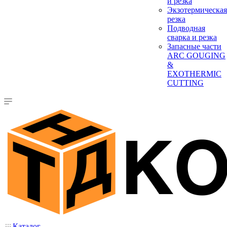
и резка
Экзотермическая
резка
Подводная
сварка и резка
Запасные части
ARC GOUGING
&
EXOTHERMIC
CUTTING
Каталог