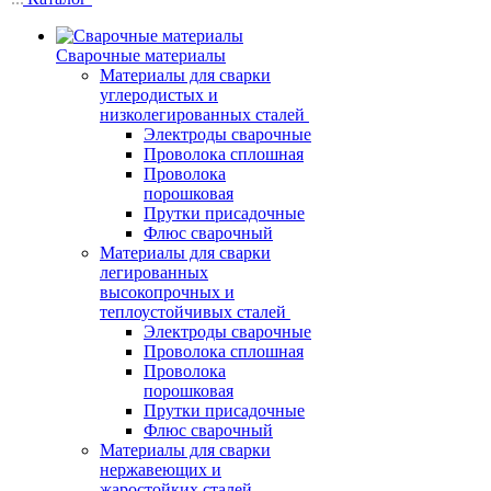
Сварочные материалы
Материалы для сварки
углеродистых и
низколегированных сталей
Электроды сварочные
Проволока сплошная
Проволока
порошковая
Прутки присадочные
Флюс сварочный
Материалы для сварки
легированных
высокопрочных и
теплоустойчивых сталей
Электроды сварочные
Проволока сплошная
Проволока
порошковая
Прутки присадочные
Флюс сварочный
Материалы для сварки
нержавеющих и
жаростойких сталей