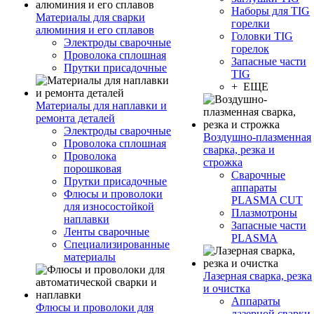
Наборы для TIG
Материалы для сварки
горелки
алюминия и его сплавов
Головки TIG
Электроды сварочные
горелок
Проволока сплошная
Запасные части
Прутки присадочные
TIG
+ ЕЩЕ
Материалы для наплавки и
ремонта деталей
Электроды сварочные
Воздушно-плазменная
Проволока сплошная
сварка, резка и
Проволока
строжка
порошковая
Сварочные
Прутки присадочные
аппараты
Флюсы и проволоки
PLASMA CUT
для износостойкой
Плазмотроны
наплавки
Запасные части
Ленты сварочные
PLASMA
Специализированные
материалы
Лазерная сварка, резка
и очистка
Аппараты
Флюсы и проволоки для
лазерной сварки