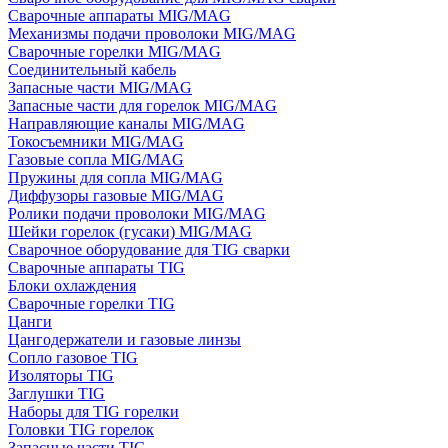
Сварочные аппараты MIG/MAG
Механизмы подачи проволоки MIG/MAG
Сварочные горелки MIG/MAG
Соединительный кабель
Запасные части MIG/MAG
Запасные части для горелок MIG/MAG
Направляющие каналы MIG/MAG
Токосъемники MIG/MAG
Газовые сопла MIG/MAG
Пружины для сопла MIG/MAG
Диффузоры газовые MIG/MAG
Ролики подачи проволоки MIG/MAG
Шейки горелок (гусаки) MIG/MAG
Сварочное оборудование для TIG сварки
Сварочные аппараты TIG
Блоки охлаждения
Сварочные горелки TIG
Цанги
Цангодержатели и газовые линзы
Сопло газовое TIG
Изоляторы TIG
Заглушки TIG
Наборы для TIG горелки
Головки TIG горелок
Запасные части TIG