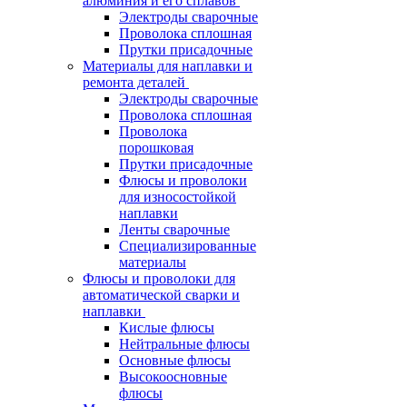
алюминия и его сплавов
Электроды сварочные
Проволока сплошная
Прутки присадочные
Материалы для наплавки и
ремонта деталей
Электроды сварочные
Проволока сплошная
Проволока
порошковая
Прутки присадочные
Флюсы и проволоки
для износостойкой
наплавки
Ленты сварочные
Специализированные
материалы
Флюсы и проволоки для
автоматической сварки и
наплавки
Кислые флюсы
Нейтральные флюсы
Основные флюсы
Высокоосновные
флюсы