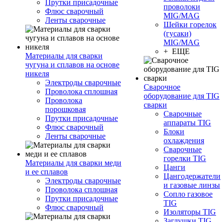
Прутки присадочные
проволоки
Флюс сварочный
MIG/MAG
Ленты сварочные
Шейки горелок
(гусаки)
MIG/MAG
+ ЕЩЕ
Материалы для сварки
чугуна и сплавов на основе
никеля
Электроды сварочные
Сварочное
Проволока сплошная
оборудование для TIG
Проволока
сварки
порошковая
Сварочные
Прутки присадочные
аппараты TIG
Флюс сварочный
Блоки
Ленты сварочные
охлаждения
Сварочные
горелки TIG
Материалы для сварки меди
Цанги
и ее сплавов
Цангодержатели
Электроды сварочные
и газовые линзы
Проволока сплошная
Сопло газовое
Прутки присадочные
TIG
Флюс сварочный
Изоляторы TIG
Заглушки TIG