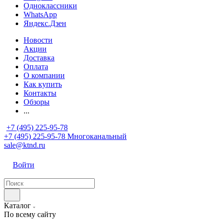
Одноклассники
WhatsApp
Яндекс.Дзен
Новости
Акции
Доставка
Оплата
О компании
Как купить
Контакты
Обзоры
...
+7 (495) 225-95-78
+7 (495) 225-95-78
Многоканальный
sale@ktnd.ru
Войти
Каталог
По всему сайту