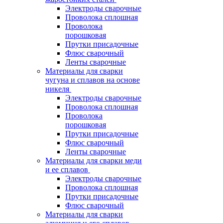
Электроды сварочные
Проволока сплошная
Проволока
порошковая
Прутки присадочные
Флюс сварочный
Ленты сварочные
Материалы для сварки
чугуна и сплавов на основе
никеля
Электроды сварочные
Проволока сплошная
Проволока
порошковая
Прутки присадочные
Флюс сварочный
Ленты сварочные
Материалы для сварки меди
и ее сплавов
Электроды сварочные
Проволока сплошная
Прутки присадочные
Флюс сварочный
Материалы для сварки