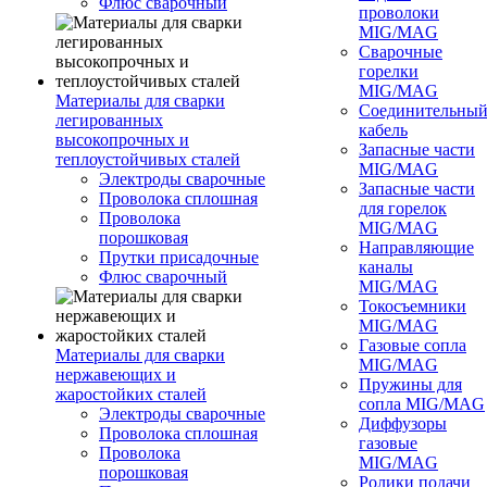
Флюс сварочный
проволоки
MIG/MAG
Сварочные
горелки
MIG/MAG
Материалы для сварки
Соединительны
легированных
кабель
высокопрочных и
Запасные части
теплоустойчивых сталей
MIG/MAG
Электроды сварочные
Запасные части
Проволока сплошная
для горелок
Проволока
MIG/MAG
порошковая
Направляющие
Прутки присадочные
каналы
Флюс сварочный
MIG/MAG
Токосъемники
MIG/MAG
Газовые сопла
Материалы для сварки
MIG/MAG
нержавеющих и
Пружины для
жаростойких сталей
сопла MIG/MAG
Электроды сварочные
Диффузоры
Проволока сплошная
газовые
Проволока
MIG/MAG
порошковая
Ролики подачи