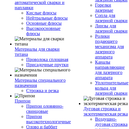
автоматической сварки и
Горелки
наплавки
лазерные
Кислые флюсы
Сопла для
Нейтральные флюсы
лазерной сварки
Основные флюсы
Линзы для
Высокоосновные
лазерной сварки
флюсы
Ролики
подающего
механизма для
Материалы для сварки
лазерного
титана
аппарата
Проволока сплошная
Каналы
Присадочные прутки
направляющие
для лазерного
аппарата
Материалы специального
Уплотнительные
назначения
кольца для
Строжка и резка
лазерной сварки
Припои
Припои оловянно-
Дуговая строжка и
свинцовые
экзотермическая резка
Припои
Воздушно-
высокотехнологичные
дуговая строжка
Олово и баббит