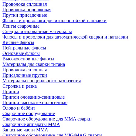
Проволока сплошная
Проволока порошковая
Прутки присадочные
Флюсы и проволоки для износостойкой наплавки
Ленты сварочные
Специализированные материалы
Флюсы и проволоки для автоматической сварки и наплавки
Кислые флюсы
Нейтральные флюсы
Основные флюсы
Высокоосновные флюсы
Материалы для сварки титана
Проволока сплошная
Присадочные прутки
Материалы специального назначения
Строжка и резка
Припои
Припои оловянно-свинцовые
Припои высокотехнологичные
Олово и баббит
Сварочное оборудование
Сварочное оборудование для MMA сварки
Сварочные аппараты MMA
Запасные части MMA
Сварочное оборудование для MIG/MAG сварки