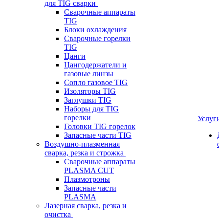
для TIG сварки
Сварочные аппараты
TIG
Блоки охлаждения
Сварочные горелки
TIG
Цанги
Цангодержатели и
газовые линзы
Сопло газовое TIG
Изоляторы TIG
Заглушки TIG
Наборы для TIG
горелки
Услуг
Головки TIG горелок
Запасные части TIG
Воздушно-плазменная
сварка, резка и строжка
Сварочные аппараты
PLASMA CUT
Плазмотроны
Запасные части
PLASMA
Лазерная сварка, резка и
очистка