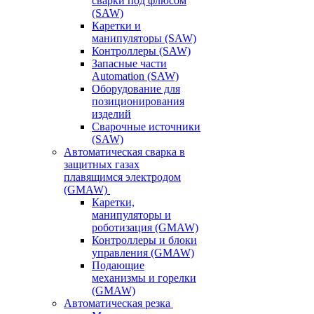
сварки под флюсом
(SAW)
Каретки и
манипуляторы (SAW)
Контроллеры (SAW)
Запасные части
Automation (SAW)
Оборудование для
позиционирования
изделий
Сварочные источники
(SAW)
Автоматическая сварка в
защитных газах
плавящимся электродом
(GMAW)
Каретки,
манипуляторы и
роботизация (GMAW)
Контроллеры и блоки
управления (GMAW)
Подающие
механизмы и горелки
(GMAW)
Автоматическая резка