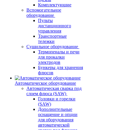
Комплектующие
Вспомогательное
оборудование
Пульты
дистанционного
управления
Транспортные
тележки
Сушильное оборудование
Термопеналы и печи
для прокалки
электродов
Бункеры для хранения
флюсов
Автоматическое оборудование
Автоматическая сварка под
слоем флюса (SAW)
Головки и горелки
(SAW)
Дополнительные
оснащение и опции
для оборудования
автоматической